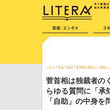
リテラ
>
社会
>
政治
>
菅首相が国会で「承知し
菅首相は独裁者の
らゆる質問に「承
「自助」の中身を