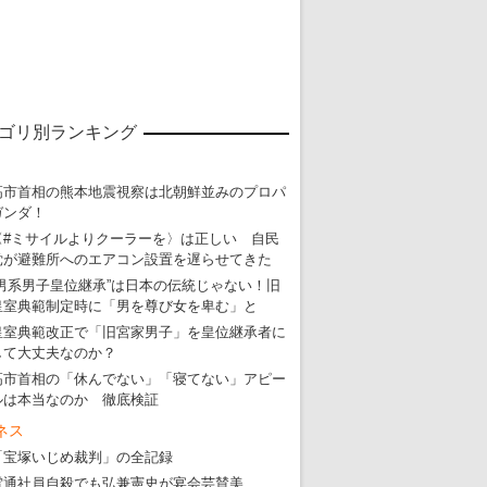
ゴリ別ランキング
高市首相の熊本地震視察は北朝鮮並みのプロパ
東京五輪強行開催特別企画 大ウソだら
ガンダ！
・
五輪入場行進にすぎやまこういちの曲、杉田水脈のLGB
〈#ミサイルよりクーラーを〉は正しい 自民
党が避難所へのエアコン設置を遅らせてきた
・
大ウソだらけの東京五輪！ 安倍・菅・森はどんな嘘を
“男系男子皇位継承”は日本の伝統じゃない！旧
・
五輪サッカー・久保建英が南アの陽性者に「僕らに損ではない」
皇室典範制定時に「男を尊び女を卑む」と
皇室典範改正で「旧宮家男子」を皇位継承者に
・
五輪関係者が入国当日、築地を散歩！
して大丈夫なのか？
・
五輪でIOCラウンジ以外にVIPルーム、広告代理店は物品購入
高市首相の「休んでない」「寝てない」アピー
ルは本当なのか 徹底検証
ネス
「宝塚いじめ裁判」の全記録
電通社員自殺でも弘兼憲史が宴会芸賛美