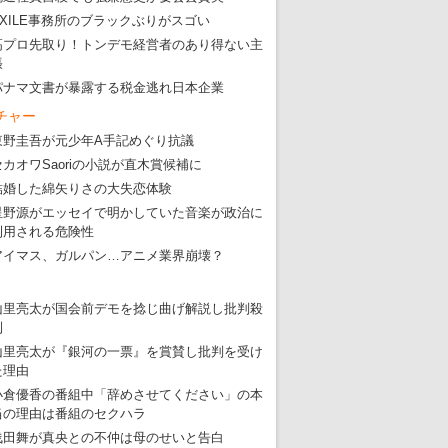
EXILE事務所のブラックぶりがスゴい
高プロ先取り！トンデモ経営者のあり得ない主
張
パナマ文書が暴露する税金逃れ日本企業
チャー
東野圭吾が元少年A手記めぐり抗議
セカオワSaoriの小説が直木賞候補に
結婚した綿矢りさの大失恋体験
星野源がエッセイで明かしていた音楽が政治に
利用される危険性
アイマス、ガルパン…アニメ業界崩壊？
山里亮太が国会前デモを捻じ曲げ解説し批判殺
到
山里亮太が『銀河の一票』を賞賛し批判を受け
た理由
小倉優香の番組中「辞めさせてください」の本
当の理由は番組のセクハラ
浅田舞が真央との不仲は母のせいと告白