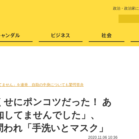
LITERA／リテラ 本と雑誌の
政治・政治家に
芸能・エンタメ
スキャンダル
ビジネ
てません」を連発 自助の中身についても驚愕答弁
くせにポンコツだった！ あ
知してませんでした」、
問われ「手洗いとマスク」
2020.11.06 10:36