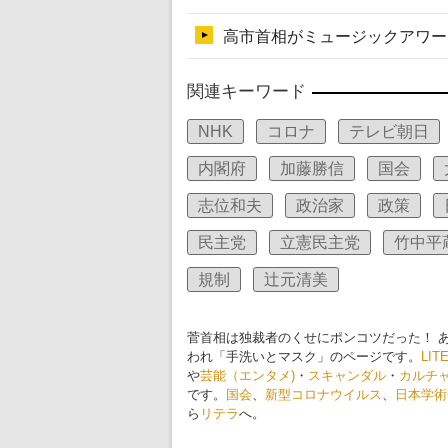
関連キーワード
NHK
コロナ
テレビ朝日
内閣府
加藤勝信
国会
志位和夫
政治家
政策
民主党
立憲民主党
竹中平
規制
辻元清美
菅首相は独裁者のくせにポンコツだった！ 
われ「手洗いとマスク」のページです。
LIT
や
芸能（エンタメ)
・
スキャンダル
・
カルチ
です。
国会
、
新型コロナウイルス
、
日本学術
ら
リテラ
へ。