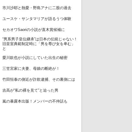
12
市川沙耶と熱愛・野島アナに二股の過去
13
ユースケ・サンタマリアが語るうつ体験
14
セカオワSaoriの小説が直木賞候補に
“男系男子皇位継承”は日本の伝統じゃない！
15
旧皇室典範制定時に「男を尊び女を卑む」
と
16
愛川欽也が小説にしていた出生の秘密
17
三笠宮家に夫妻、母娘の断絶が！
18
竹田恒泰の側近が詐欺逮捕、その裏側には
19
吉高が“私の裸を見て”と迫った男
20
嵐の暴露本出版！メンバーの不仲話も