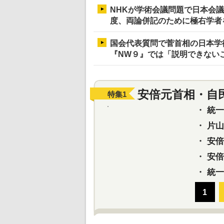
NHKが学術会議問題で日本会
度、両論併記のために極右学者
国会代表質問で菅首相の日本学
『NW９』では「説明できない
安倍元首相・自
特集
1
・
統一教
・
片山さ
・
安倍元
・
安倍晋
・
統一