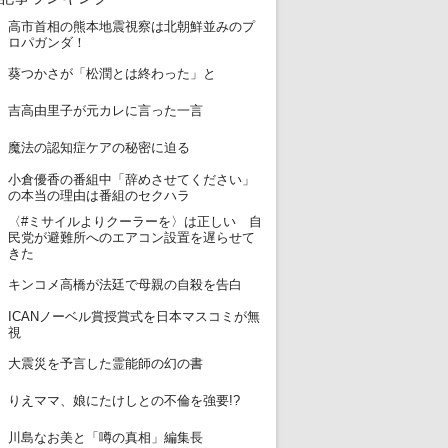
高市首相の熊本地震視察は北朝鮮並みのプ
1
ロパガンダ！
2
葵つかさが「松潤とは終わった」と
3
吉高由里子が元カレに言った一言
4
魔法の認知症ケアの秘密に迫る
小倉優香の番組中「辞めさせてください」
5
の本当の理由は番組のセクハラ
〈#ミサイルよりクーラーを〉は正しい 自
6
民党が避難所へのエアコン設置を遅らせて
きた
7
キンコメ高橋が法廷で母親の自殺を告白
ICANノーベル賞授賞式を日本マスコミが無
8
視
9
大震災を予言した霊能師の幻の書
10
りえママ、娘にたけしとの不倫を強要!?
11
川島なお美と「噂の真相」編集長