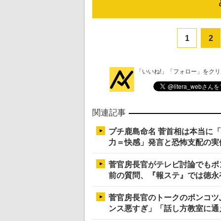
1
2
「いいね!」「フォロー」をク
関連記事
プチ鹿島命名 菅首相は本当に
力＝快感」発言と恐怖支配の実
菅官房長官がテレビ討論でもポン
前の質問、『報ステ』では徳永
菅官房長官のトークのポンコツ
ンス悪すぎ」「話し方教室に通