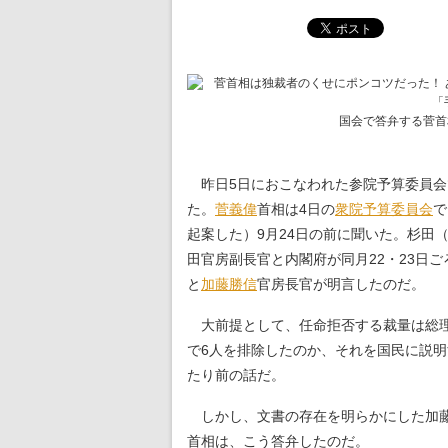
国会で答弁する菅首
昨日5日におこなわれた参院予算委員会
た。
菅義偉
首相は4日の
衆院予算委員会
で
起案した）9月24日の前に聞いた。杉田
田官房副長官と内閣府が同月22・23日
と
加藤勝信
官房長官が明言したのだ。
大前提として、任命拒否する裁量は総理
で6人を排除したのか、それを国民に説
たり前の話だ。
しかし、文書の存在を明らかにした加藤
首相は、こう答弁したのだ。