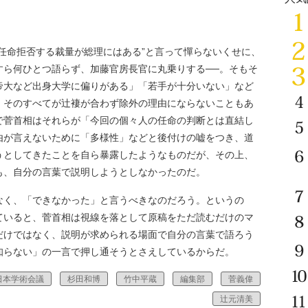
」
任命拒否する裁量が総理にはある”と言って憚らないくせに、
すら何ひとつ語らず、加藤官房長官に丸乗りする──。そもそ
帝大など出身大学に偏りがある」「若手が十分いない」など
、そのすべてが辻褄が合わず除外の理由にならないこともあ
で菅首相はそれらが「今回の個々人の任命の判断とは直結し
由が言えないために「多様性」などと後付けの嘘をつき、道
うとしてきたことを自ら暴露したようなものだが、その上、
も、自分の言葉で説明しようとしなかったのだ。
く、「できなかった」と言うべきなのだろう。というの
ていると、菅首相は視線を落として原稿をただ読むだけのマ
だけではなく、説明が求められる場面で自分の言葉で語ろう
知らない」の一言で押し通そうとさえしているからだ。
日本学術会議
杉田和博
竹中平蔵
編集部
菅義偉
辻元清美