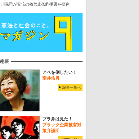
吉川晃司が安倍の核禁止条約拒否を批判
連載
アベを倒したい！
室井佑月
記事一覧へ
ブラ弁は見た！
ブラック企業被害対
策弁護団