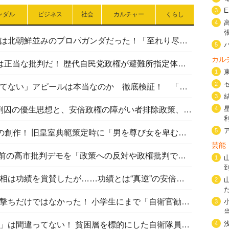
3
ンダル
ビジネス
社会
カルチャー
くらし
4
高市首相の熊本地震避難所視察は北朝鮮並みのプロパガンダだった！「至れり尽くせり」の選ばれた避難所の一方で実態は…
5
カル
〈#ミサイルよりクーラーを〉は正当な批判だ！ 歴代自民党政権が避難所指定体育館へのエアコン設置を遅らせてきた客観的事実
1
2
高市首相の「休んでない」「寝てない」アピールは本当なのか 徹底検証！ 「資料読み込み」「アイロンがけ」も矛盾だらけ…
3
相模原事件から10年──植松死刑囚の優生思想と、安倍政権の障がい者排除政策、右派勢力の差別主義との関係を改めて問う
4
5
“男系男子の皇位継承”は明治期の創作！ 旧皇室典範策定時に「男を尊び女を卑むの慣習、人民の脳髄」とトンデモ論で女性天皇を否定
芸能
山里亮太が『DayDay.』で国会前の高市批判デモを「政策への反対や政権批判でない」と捻じ曲げ解説 デモ参加者から批判殺到
1
安倍晋三元首相の命日で高市首相は功績を賞賛したが……功績とは“真逆”の安倍元首相のトンデモ発言を振り返る
2
自衛隊リクルートは貧困層狙い撃ちだけではなかった！ 小学生にまで「自衛官勧誘」目的のパンフレット作成
3
「自衛隊は経済的に厳しい子が」は間違ってない！ 貧困層を標的にした自衛隊員募集、やす子、山上被告も…日本でも進む“経済的徴兵制”
4