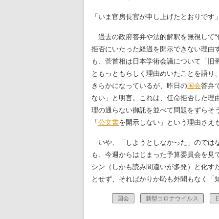
「いま官房長官が申し上げたとおりです
過去の政府答弁や法的解釈を無視して“
拒否にいたった経過を開示できない理由
も、菅首相は日本学術会議について「旧
ともっともらしく理由めいたことを語り
きらかになっているが、昨日の
国会
答弁
ない」と明言。これは、任命拒否した理
理の通らない御託を並べて問題をずらそ
「
公文書
を開示しない」という理由さえ
いや、「しようとしなかった」のではな
も、今週からはじまった予算委員会を見
シン（しかも読み間違いが多発）と化す
とせず、そればかりか恥も外聞もなく「
国会
新型コロナウイルス