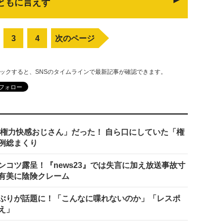
ともに言えず
3
4
次のページ
リックすると、SNSのタイムラインで最新記事が確認できます。
「権力快感おじさん」だった！ 自ら口にしていた「権
例総まくり
コツ露呈！『news23』では失言に加え放送事故寸
有美に陰険クレーム
ぶりが話題に！「こんなに喋れないのか」「レスポ
え」