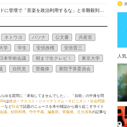
5
高市首相がミュージックアワードに登壇で「音楽を政治利用するな」と非難殺到！ MAJの国策的本質を批判する声も
ネトウヨ
パソナ
公文書
共産党
大学
学生
安倍政権
安倍晋三
人気
日本学術会議
朝まで生テレビ！
東京大学
蔵
自民党
菅義偉
衆院予算委員会
あらゆる質問に「承知してませんでした」、「自助」の中身を問
ERA
は
政治
・
マスコミ
・
ジャーナリズム
・
オピニオン
・
社会問題
ャー
など
社会
で話題のニュースを本や雑誌から掘り起こすサイト
会議
、
杉田和博
、
竹中平蔵
、
編集部
、
菅義偉
、
辻元清美
の記事な