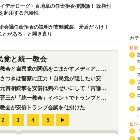
議イデオローグ・百地章の任命拒否擁護論！ 政権忖
を起用する危険性
術会議任命拒否の説明が支離滅裂、矛盾だらけ！
ことがある」と開き直り
カテ
社会
1
民党と統一教会
特集
2
会と自民党の関係をごまかすメディア…民放は有田芳生に発言自粛を要求
2
つきは警察に圧力！自民党が隠したい安倍元首相と統一教会の深い関係
3
首相銃撃を安倍批判のせいにして「言論封殺」に利用する自民党応援団
4
三が「統一教会」イベントでトランプと演説！同性婚や夫婦別姓を攻撃
教会が安倍トランプ会談を仕掛けた
5
ビジ
1
2