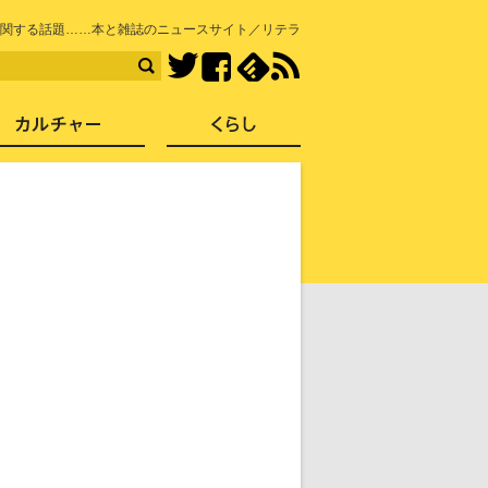
知を再発見
関する話題……本と雑誌のニュースサイト／リテラ
Facebook
feedly
RSS
Twitter
ス
社会
カルチャー
くらし