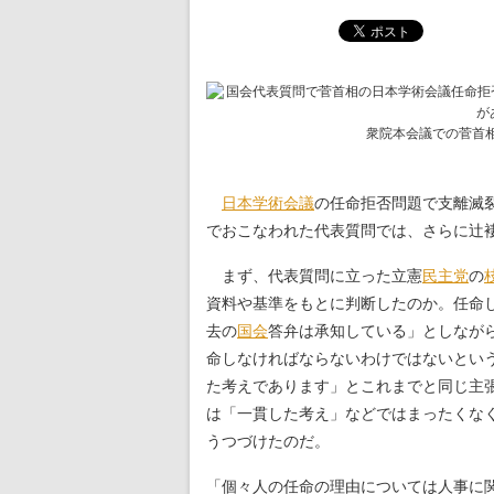
衆院本会議での菅首
日本学術会議
の任命拒否問題で支離滅
でおこなわれた代表質問では、さらに辻
まず、代表質問に立った立憲
民主党
の
資料や基準をもとに判断したのか。任命
去の
国会
答弁は承知している」としなが
命しなければならないわけではないとい
た考えであります」とこれまでと同じ主
は「一貫した考え」などではまったくな
うつづけたのだ。
「個々人の任命の理由については人事に