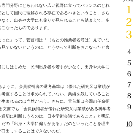
ち専門分野にとらわれない広い視野に立ってバランスのとれ
関として国民に理解される存在であるべきということ、さら
少なく、出身や大学にも偏りが見られることも踏まえて、多
おこなったものであります」
った」って、菅首相は「（もとの推薦者名簿は）見ていな
も見ていないというのに、どうやって判断をおこなったと言
にしはじめた「民間出身者や若手が少なく、出身や大学に
るように、会員候補者の選考基準は〈優れた研究又は業績が
を考慮することは求められていない。業績を残していること
が生まれるのは当然だろう。さらに、菅首相は今回の任命拒
る文書でも「会員候補者が優れた研究又は業績がある科学者
を適切に判断しうるのは、日本学術会議であること」と明記
」だの「出身・大学に偏りがある」だのといったことを理由
が口出しすることはできないのだ。