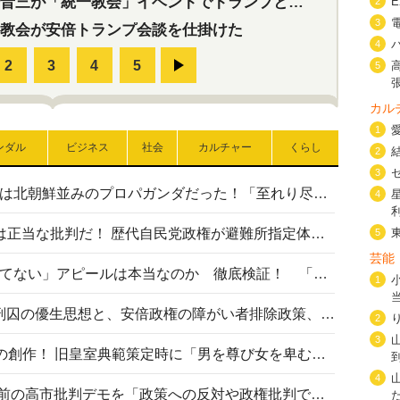
三が「統一教会」イベントでトランプと演説！同性婚や夫婦別姓を攻撃
2
3
教会が安倍トランプ会談を仕掛けた
4
5
カル
1
ンダル
ビジネス
社会
カルチャー
くらし
2
3
高市首相の熊本地震避難所視察は北朝鮮並みのプロパガンダだった！「至れり尽くせり」の選ばれた避難所の一方で実態は…
4
〈#ミサイルよりクーラーを〉は正当な批判だ！ 歴代自民党政権が避難所指定体育館へのエアコン設置を遅らせてきた客観的事実
5
芸能
高市首相の「休んでない」「寝てない」アピールは本当なのか 徹底検証！ 「資料読み込み」「アイロンがけ」も矛盾だらけ…
1
相模原事件から10年──植松死刑囚の優生思想と、安倍政権の障がい者排除政策、右派勢力の差別主義との関係を改めて問う
2
3
“男系男子の皇位継承”は明治期の創作！ 旧皇室典範策定時に「男を尊び女を卑むの慣習、人民の脳髄」とトンデモ論で女性天皇を否定
4
山里亮太が『DayDay.』で国会前の高市批判デモを「政策への反対や政権批判でない」と捻じ曲げ解説 デモ参加者から批判殺到