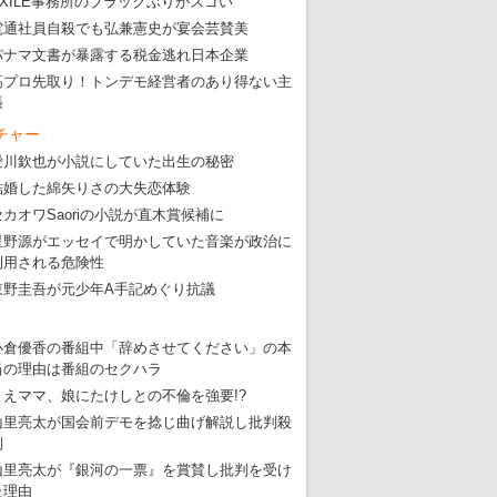
・
五輪関係者が入国当日、築地を散歩！
EXILE事務所のブラックぶりがスゴい
電通社員自殺でも弘兼憲史が宴会芸賛美
・
五輪でIOCラウンジ以外にVIPルーム、広告代理店は物品購入
パナマ文書が暴露する税金逃れ日本企業
高プロ先取り！トンデモ経営者のあり得ない主
張
チャー
愛川欽也が小説にしていた出生の秘密
結婚した綿矢りさの大失恋体験
セカオワSaoriの小説が直木賞候補に
星野源がエッセイで明かしていた音楽が政治に
利用される危険性
東野圭吾が元少年A手記めぐり抗議
小倉優香の番組中「辞めさせてください」の本
当の理由は番組のセクハラ
りえママ、娘にたけしとの不倫を強要!?
山里亮太が国会前デモを捻じ曲げ解説し批判殺
到
山里亮太が『銀河の一票』を賞賛し批判を受け
た理由