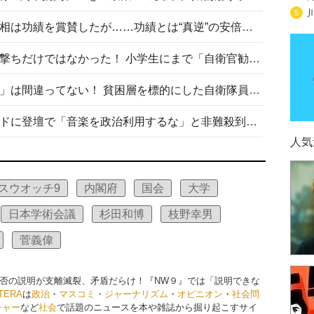
5
安倍晋三元首相の命日で高市首相は功績を賞賛したが……功績とは“真逆”の安倍元首相のトンデモ発言を振り返る
自衛隊リクルートは貧困層狙い撃ちだけではなかった！ 小学生にまで「自衛官勧誘」目的のパンフレット作成
「自衛隊は経済的に厳しい子が」は間違ってない！ 貧困層を標的にした自衛隊員募集、やす子、山上被告も…日本でも進む“経済的徴兵制”
高市首相がミュージックアワードに登壇で「音楽を政治利用するな」と非難殺到！ MAJの国策的本質を批判する声も
人気
スウオッチ9
内閣府
国会
大学
日本学術会議
杉田和博
枝野幸男
菅義偉
否の説明が支離滅裂、矛盾だらけ！『NW９』では「説明できな
ITERA
は
政治
・
マスコミ
・
ジャーナリズム
・
オピニオン
・
社会問
チャー
など
社会
で話題のニュースを本や雑誌から掘り起こすサイ