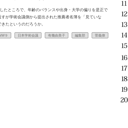
したところで、年齢のバランスや出身・大学の偏りを是正で
返すが学術会議側から提出された推薦者名簿を「見ていな
できたというのだろうか。
NW９
日本学術会議
有働由美子
編集部
菅義偉