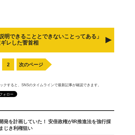
「説明できることとできないことってある」
逆ギレした菅首相
2
次のページ
リックすると、SNSのタイムラインで最新記事が確認できます。
開発を計画していた！ 安倍政権がIR推進法を強行採
まじき利権狙い