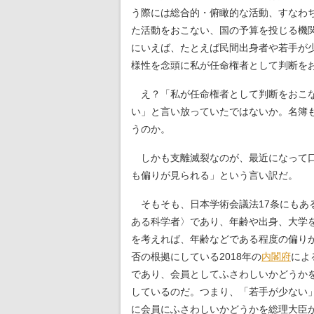
う際には総合的・俯瞰的な活動、すなわ
た活動をおこない、国の予算を投じる機
にいえば、たとえば民間出身者や若手が
様性を念頭に私が任命権者として判断を
え？「私が任命権者として判断をおこな
い」と言い放っていたではないか。名簿
うのか。
しかも支離滅裂なのが、最近になって口
も偏りが見られる」という言い訳だ。
そもそも、日本学術会議法17条にもあ
ある科学者〉であり、年齢や出身、大学
を考えれば、年齢などである程度の偏り
否の根拠にしている2018年の
内閣府
によ
であり、会員としてふさわしいかどうか
しているのだ。つまり、「若手が少ない
に会員にふさわしいかどうかを総理大臣