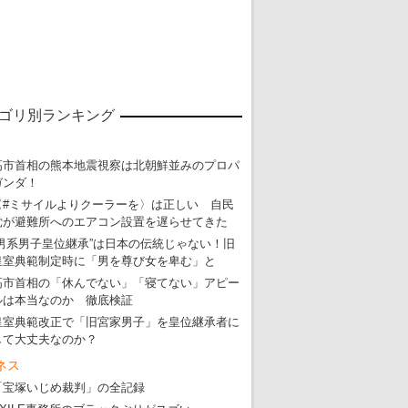
ゴリ別ランキング
高市首相の熊本地震視察は北朝鮮並みのプロパ
ガンダ！
〈#ミサイルよりクーラーを〉は正しい 自民
党が避難所へのエアコン設置を遅らせてきた
“男系男子皇位継承”は日本の伝統じゃない！旧
皇室典範制定時に「男を尊び女を卑む」と
高市首相の「休んでない」「寝てない」アピー
東京五輪強行開催特別企画 大ウソだら
ルは本当なのか 徹底検証
皇室典範改正で「旧宮家男子」を皇位継承者に
・
五輪入場行進にすぎやまこういちの曲、杉田水脈のLGB
して大丈夫なのか？
・
大ウソだらけの東京五輪！ 安倍・菅・森はどんな嘘を
ネス
・
五輪サッカー・久保建英が南アの陽性者に「僕らに損ではない」
「宝塚いじめ裁判」の全記録