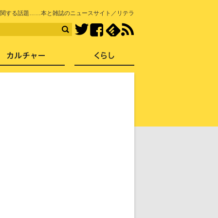
知を再発見
関する話題……本と雑誌のニュースサイト／リテラ
Facebook
feedly
RSS
Twitter
ス
社会
カルチャー
くらし