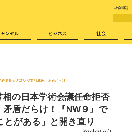
LITERA／リテラ 本と雑誌の
社会問題に
芸能・エンタメ
スキャンダル
ビジネ
議任命拒否の説明が支離滅裂、矛盾だらけ
首相の日本学術会議任命拒否
、矛盾だらけ！『NW９』で
ことがある」と開き直り
2020.10.28 09:43