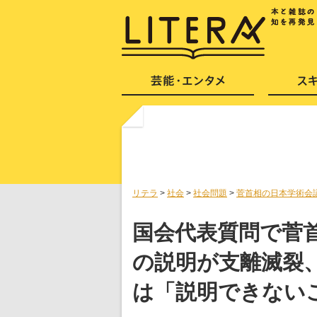
リテラ
>
社会
>
社会問題
>
菅首相の日本学術会
国会代表質問で菅
の説明が支離滅裂
は「説明できない