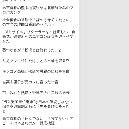
高市首相の熊本地震視察は北朝鮮並みのプ
1
ロパガンダ！
小倉優香の番組中「辞めさせてください」
2
の本当の理由は番組のセクハラ
〈#ミサイルよりクーラーを〉は正しい 自
3
民党が避難所へのエアコン設置を遅らせて
きた
4
葵つかさが「松潤とは終わった」と
5
りえママ、娘にたけしとの不倫を強要!?
6
キンコメ高橋が法廷で母親の自殺を告白
7
吉高由里子が元カレに言った一言
8
市川沙耶と熱愛・野島アナに二股の過去
“男系男子皇位継承”は日本の伝統じゃない！
9
旧皇室典範制定時に「男を尊び女を卑む」
と
高市首相の「休んでない」「寝てない」ア
10
ピールは本当なのか 徹底検証