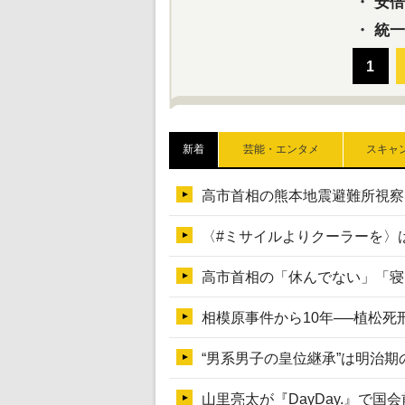
・
安倍晋
・
統一
新着
芸能・エンタメ
スキャ