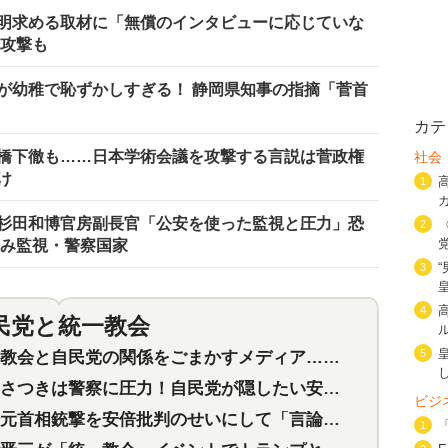
明求める取材に「無償のインタビューに応じていな
エ攻撃も
が幼稚で恥ずかしすぎる！ 静岡県知事の指摘「菅首
カテ
橋下徹も……日本学術会議を攻撃する言説は菅政権
社会
け
1
杉田和博官房副長官「公安を使った監視と圧力」恐
2
並み監視・警察国家
3
4
民党と統一教会
特集
2
5
会と自民党の関係をごまかすメディア…民放は有田芳生に発言自粛を要求
つきは警察に圧力！自民党が隠したい安倍元首相と統一教会の深い関係
ビジ
首相銃撃を安倍批判のせいにして「言論封殺」に利用する自民党応援団
1