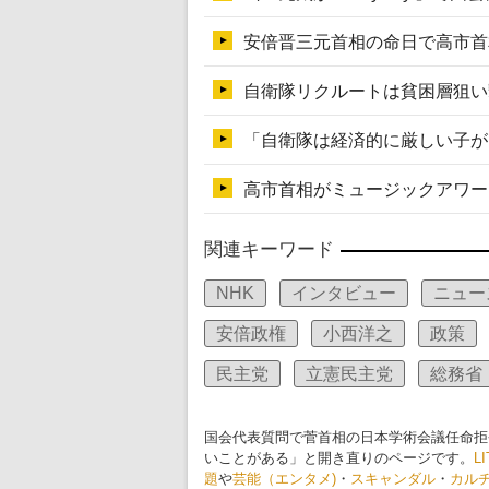
関連キーワード
NHK
インタビュー
ニュー
安倍政権
小西洋之
政策
民主党
立憲民主党
総務省
国会代表質問で菅首相の日本学術会議任命拒
いことがある」と開き直りのページです。
L
題
や
芸能（エンタメ)
・
スキャンダル
・
カル