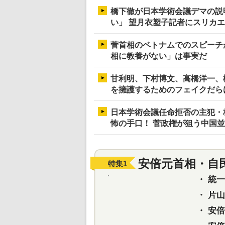
橋下徹が日本学術会議デマの説
い」 望月衣塑子記者にスリカ
菅首相のベトナムでのスピーチ
相に教養がない」は事実だ
甘利明、下村博文、高橋洋一、
を擁護するためのフェイクだら
日本学術会議任命拒否の主犯・
怖の手口！ 菅政権が狙う中国
安倍元首相・自
特集
1
・
統一教
・
片山さ
・
安倍元