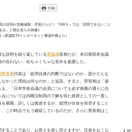
印刷
相（衆議院TVインターネット審議中継より）
裂な説明を繰り返している
菅義偉
首相だが、本日衆院本会議
褄の合わない、めちゃくちゃな答弁を披露した。
枝野幸男
代表は「総理自身の判断ではないのか。誰がどんな
しなかった理由は何なのか」と追及。すると、菅首相は「過
らも、「日本学術会議の会員についても必ず推薦の通りに任
う点については内閣法制局の了解を得た政府としての一貫し
張を展開。詳しくは後述するが、総理が任命を拒否すること
く、この時点でもう破綻しているのだが、さらに菅首相はこ
関することであり、お答えを差し控えますが、任命をおこな
人気