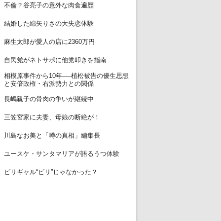
11
不倫？谷亮子の意外な肉食遍歴
12
結婚した綿矢りさの大失恋体験
13
麻生太郎が愛人の店に2360万円
14
自民党がネトサポに他党叩きを指南
相模原事件から10年──植松被告の優生思想
15
と安倍政権・右派勢力との関係
16
長嶋親子の骨肉の争いが継続中
17
三笠宮家に夫妻、母娘の断絶が！
18
川島なお美と「噂の真相」編集長
19
ユースケ・サンタマリアが語るうつ体験
20
ビリギャル“ビリ”じゃなかった？