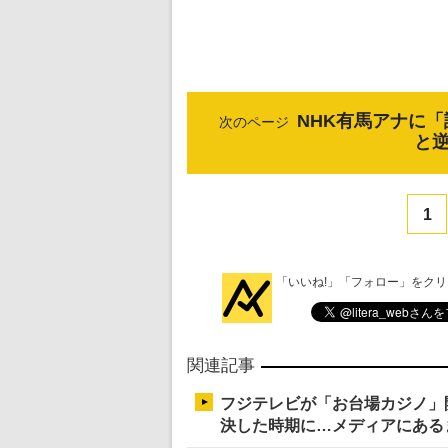
NHK有馬アナに
次のページ
と
1
「いいね!」「フォロー」をク
関連記事
フジテレビが「お台場カジノ」
決した時期に…メディアにある