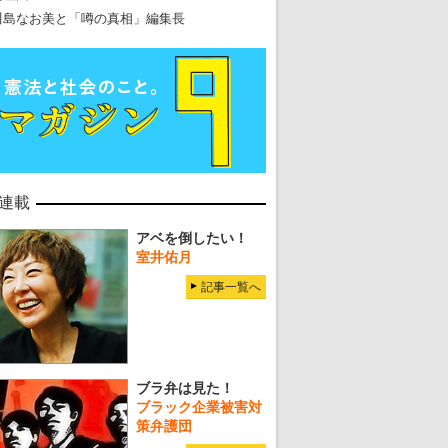
川島なお美と「噂の真相」編集長
連載
アベを倒したい！
室井佑月
記事一覧へ
ブラ弁は見た！
ブラック企業被害対
策弁護団