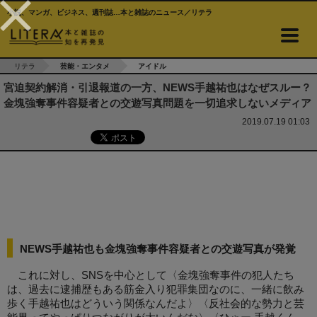
小説、マンガ、ビジネス、週刊誌…本と雑誌のニュース／リテラ
リテラ
芸能・エンタメ
アイドル
宮迫契約解消・引退報道の一方、NEWS手越祐也はなぜスルー？
金塊強奪事件容疑者との交遊写真問題を一切追求しないメディア
2019.07.19 01:03
NEWS手越祐也も金塊強奪事件容疑者との交遊写真が発覚
これに対し、SNSを中心として〈金塊強奪事件の犯人たち
は、過去に逮捕歴もある筋金入り犯罪集団なのに、一緒に飲み
歩く手越祐也はどういう関係なんだよ〉〈反社会的な勢力と芸