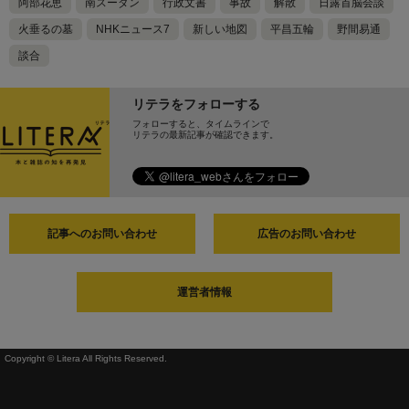
阿部花恵
南スーダン
行政文書
事故
解散
日露首脳会談
火垂るの墓
NHKニュース7
新しい地図
平昌五輪
野間易通
談合
リテラをフォローする
フォローすると、タイムラインで
リテラの最新記事が確認できます。
記事へのお問い合わせ
広告のお問い合わせ
運営者情報
Copyright © Litera All Rights Reserved.