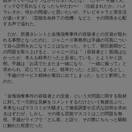
能界ってやっぱりつながりが太いんだな〉〈ひゃー 手越くん、
イッテQで見れなくなったらやだわ〜〉〈仕組まれたか。ハメ
ラレタか。何かの間違いと思いたいが。テレビキャラと実生活
が違いすぎ〉〈芸能生命終了の危機〉などと、その関係を心配
する声で溢れた。
だが、所属タレントと金塊強奪事件の容疑者との交遊が疑わ
れる事態となったのに、ジャニーズ事務所は手越の写真につい
て自ら説明をおこなうことはなかった。そして、朝日新聞がこ
の問題を取り上げると、ジャニーズは「（容疑者と）面識はな
かったが、本人も軽率だったと反省している」とようやく説
明。手越は「お店でたまたま一緒になり、『一緒に撮って』と
求められ、応じてしまった。軽率だった」と話しているとし、
「手越のサービス精神が裏目に出てしまった」などと釈明した
のだ。
「金塊強奪事件の容疑者との交遊」という大問題に関する取材
に対して一方的な見解をコメントするだけという無責任ぶり。
本来ならばマスコミが大騒ぎして徹底調査や正式な説明を求め
るはずだが、しかし、その後も芸能マスコミはこの問題を無
視。手越がライブで「どん底」と語り、その際にちらっと騒動
に触れた程度だった