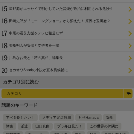
証
星野源がエッセイで明かしていた音楽が政治に利用される危険性
田崎史郎が『モーニングショー』から消えた！ 原因は玉川徹？
中居の震災支援をテレビ報道せず
美輪明宏が安倍と支持者を一喝！
川島なお美と「噂の真相」編集長
セカオワSaoriの小説が直木賞候補に
カテゴリ別に読む
話題のキーワード
アベを倒したい！
メディア定点観測
月刊Hanada
築地
障害
派遣
山口真由
ブラ弁は見た！
この世界の片隅に