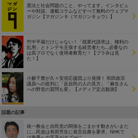
憲法と社会問題のこと、やってます。インタビュ
ーや対談、連載コラムなどすべて無料のウェブマ
ガジン【マガジン９（マガジンキュウ）】
竹中平蔵だけじゃない！「残業代請求は、権利の
乱用」とトンデモ主張する経営者たち...必要なの
は高プロでなく使用者教育だ！【ブラ弁は見
た！】
小籔千豊が久々安倍応援団ぶり発揮！ 和田政宗
議員への批判に「反自民の人の見方」「麻生さん
への野党の質問も変」【メディア定点観測】
話題の記事
統一教会と自民党の関係をごまかす動きがいまだ
に…民放は有田芳生に発言自粛を要求、NHKで
は政界への言及がタブーに