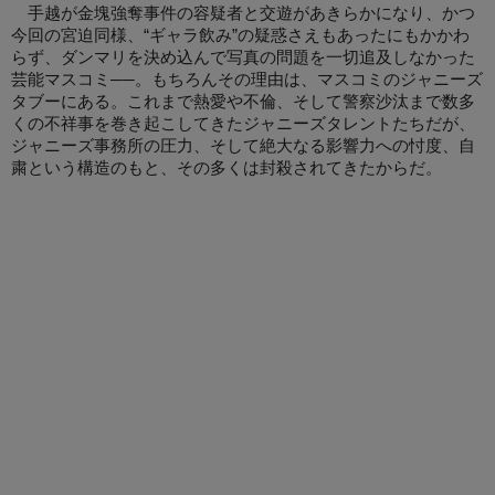
手越が金塊強奪事件の容疑者と交遊があきらかになり、かつ
今回の宮迫同様、“ギャラ飲み”の疑惑さえもあったにもかかわ
らず、ダンマリを決め込んで写真の問題を一切追及しなかった
芸能マスコミ──。もちろんその理由は、マスコミのジャニーズ
タブーにある。これまで熱愛や不倫、そして警察沙汰まで数多
くの不祥事を巻き起こしてきたジャニーズタレントたちだが、
ジャニーズ事務所の圧力、そして絶大なる影響力への忖度、自
粛という構造のもと、その多くは封殺されてきたからだ。