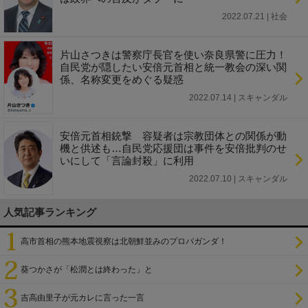
2022.07.21 | 社会
片山さつきは警察庁長官を使い奈良県警に圧力！
自民党が隠したい安倍元首相と統一教会の深い関
係、名称変更をめぐる疑惑
2022.07.14 | スキャンダル
安倍元首相銃撃 容疑者は宗教団体との関係が動
機と供述も…自民党応援団は事件を安倍批判のせ
いにして「言論封殺」に利用
2022.07.10 | スキャンダル
人気記事ランキング
高市首相の熊本地震視察は北朝鮮並みのプロパガンダ！
葵つかさが「松潤とは終わった」と
吉高由里子が元カレに言った一言