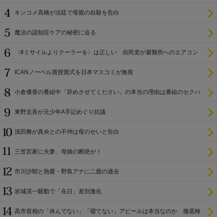
キンコメ高橋が法廷で母親の自殺を告白
魔法の認知症ケアの秘密に迫る
〈#ミサイルよりクーラーを〉は正しい 自民党が避難所へのエアコン
設置を遅らせてきた
ICANノーベル賞授賞式を日本マスコミが無視
小倉優香の番組中「辞めさせてください」の本当の理由は番組のセクハ
ラ
東野圭吾が元少年A手記めぐり抗議
浅田舞が真央との不仲は母のせいと告白
三笠宮家に夫妻、母娘の断絶が！
市川沙耶と熱愛・野島アナに二股の過去
岩城滉一騒動で「在日」差別激化
高市首相の「休んでない」「寝てない」アピールは本当なのか 徹底検