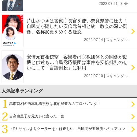
2022.07.21 | 社会
片山さつきは警察庁長官を使い奈良県警に圧力！
自民党が隠したい安倍元首相と統一教会の深い関
係、名称変更をめぐる疑惑
2022.07.14 | スキャンダル
安倍元首相銃撃 容疑者は宗教団体との関係が動
機と供述も…自民党応援団は事件を安倍批判のせ
いにして「言論封殺」に利用
2022.07.10 | スキャンダル
人気記事ランキング
高市首相の熊本地震視察は北朝鮮並みのプロパガンダ！
吉高由里子が元カレに言った一言
〈#ミサイルよりクーラーを〉は正しい 自民党が避難所へのエアコン