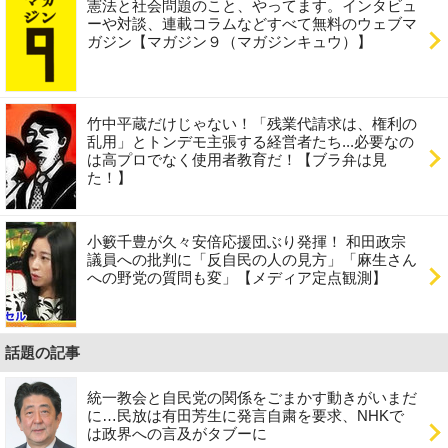
憲法と社会問題のこと、やってます。インタビュ
ーや対談、連載コラムなどすべて無料のウェブマ
ガジン【マガジン９（マガジンキュウ）】
竹中平蔵だけじゃない！「残業代請求は、権利の
乱用」とトンデモ主張する経営者たち...必要なの
は高プロでなく使用者教育だ！【ブラ弁は見
た！】
小籔千豊が久々安倍応援団ぶり発揮！ 和田政宗
議員への批判に「反自民の人の見方」「麻生さん
への野党の質問も変」【メディア定点観測】
話題の記事
統一教会と自民党の関係をごまかす動きがいまだ
に…民放は有田芳生に発言自粛を要求、NHKで
は政界への言及がタブーに