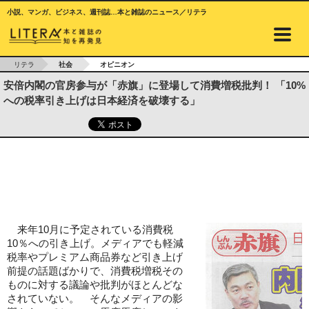
小説、マンガ、ビジネス、週刊誌…本と雑誌のニュース／リテラ
リテラ
社会
オピニオン
安倍内閣の官房参与が「赤旗」に登場して消費増税批判！ 「10%
への税率引き上げは日本経済を破壊する」
来年10月に予定されている消費税
10％への引き上げ。メディアでも軽減
税率やプレミアム商品券など引き上げ
前提の話題ばかりで、消費税増税その
ものに対する議論や批判がほとんどな
されていない。 そんなメディアの影