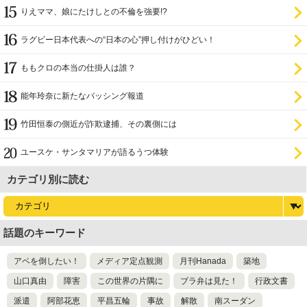
りえママ、娘にたけしとの不倫を強要!?
ラグビー日本代表への“日本の心”押し付けがひどい！
ももクロの本当の仕掛人は誰？
能年玲奈に新たなバッシング報道
竹田恒泰の側近が詐欺逮捕、その裏側には
ユースケ・サンタマリアが語るうつ体験
カテゴリ別に読む
話題のキーワード
アベを倒したい！
メディア定点観測
月刊Hanada
築地
山口真由
障害
この世界の片隅に
ブラ弁は見た！
行政文書
派遣
阿部花恵
平昌五輪
事故
解散
南スーダン