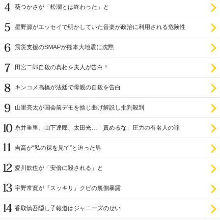
設置を遅らせてきた
葵つかさが「松潤とは終わった」と
星野源がエッセイで明かしていた音楽が政治に利用される危険性
震災支援のSMAPが熊本大地震に沈黙
田宮二郎自殺の真相を夫人が告白！
キンコメ高橋が法廷で母親の自殺を告白
山里亮太が国会前デモを捻じ曲げ解説し批判殺到
糸井重里、山下達郎、太田光…「責めるな」圧力の有名人の罪
吉高が“私の裸を見て”と迫った男
愛川欽也が「安倍に殺される」と
宇野常寛が『スッキリ』クビの裏側暴露
香取慎吾隠し子報道はジャニーズのせい