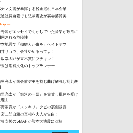
張
パナマ文書が暴露する税金逃れ日本企業
電通社員自殺でも弘兼憲史が宴会芸賛美
チャー
星野源がエッセイで明かしていた音楽が政治に
利用される危険性
熊本地震で「朝鮮人が毒を」ヘイトデマ
朝井リョウ、会社やめるってよ！
伊坂幸太郎が直木賞にブチキレ！
埼玉は消費文化のトップランナー
山里亮太が国会前デモを捻じ曲げ解説し批判殺
到
山里亮太が『銀河の一票』を賞賛し批判を受け
た理由
宇野常寛が『スッキリ』クビの裏側暴露
田宮二郎自殺の真相を夫人が告白！
震災支援のSMAPが熊本大地震に沈黙