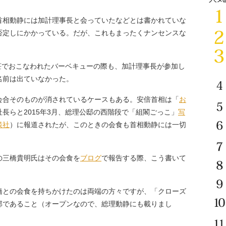
首相動静には加計理事長と会っていたなどとは書かれていな
否定しにかかっている。だが、これもまったくナンセンスな
荘でおこなわれたバーベキューの際も、加計理事長が参加し
名前は出ていなかった。
合そのものが消されているケースもある。安倍首相は「
お
社長らと2015年3月、総理公邸の西階段で「組閣ごっこ」
写
談社
）に報道されたが、このときの会食も首相動静には一切
三橋貴明氏はその会食を
ブログ
で報告する際、こう書いて
橋との会食を持ちかけたのは両端の方々ですが、「クローズ
邸であること（オープンなので、総理動静にも載りまし