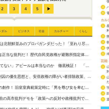
4
5
カル
1
ンダル
ビジネス
社会
カルチャー
くらし
2
3
高市首相の熊本地震避難所視察は北朝鮮並みのプロパガンダだった！「至れり尽くせり」の選ばれた避難所の一方で実態は…
4
5
〈#ミサイルよりクーラーを〉は正当な批判だ！ 歴代自民党政権が避難所指定体育館へのエアコン設置を遅らせてきた客観的事実
芸能
高市首相の「休んでない」「寝てない」アピールは本当なのか 徹底検証！ 「資料読み込み」「アイロンがけ」も矛盾だらけ…
1
相模原事件から10年──植松死刑囚の優生思想と、安倍政権の障がい者排除政策、右派勢力の差別主義との関係を改めて問う
2
“男系男子の皇位継承”は明治期の創作！ 旧皇室典範策定時に「男を尊び女を卑むの慣習、人民の脳髄」とトンデモ論で女性天皇を否定
3
4
山里亮太が『DayDay.』で国会前の高市批判デモを「政策への反対や政権批判でない」と捻じ曲げ解説 デモ参加者から批判殺到
5