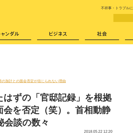
LITERA／リテラ 本と雑誌の
不祥事・トラブルに
芸能・エンタメ
スキャンダル
ビジネ
倍の加計との面会否定が信じられない理由
たはずの「官邸記録」を根拠
面会を否定（笑）。首相動静
秘会談の数々
2018.05.22 12:20