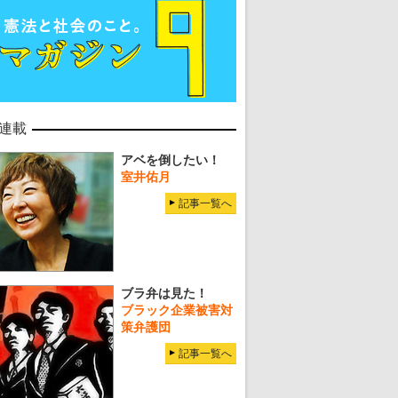
連載
アベを倒したい！
室井佑月
記事一覧へ
ブラ弁は見た！
ブラック企業被害対
策弁護団
記事一覧へ