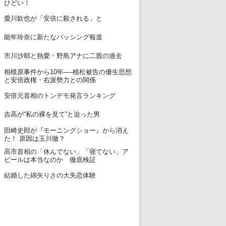
ひどい！
12
愛川欽也が「安倍に殺される」と
13
能年玲奈に新たなバッシング報道
14
市川沙耶と熱愛・野島アナに二股の過去
相模原事件から10年──植松被告の優生思想
15
と安倍政権・右派勢力との関係
16
安倍元首相のトンデモ発言ランキング
17
吉高が“私の裸を見て”と迫った男
田崎史郎が『モーニングショー』から消え
18
た！ 原因は玉川徹？
高市首相の「休んでない」「寝てない」ア
19
ピールは本当なのか 徹底検証
20
結婚した綿矢りさの大失恋体験