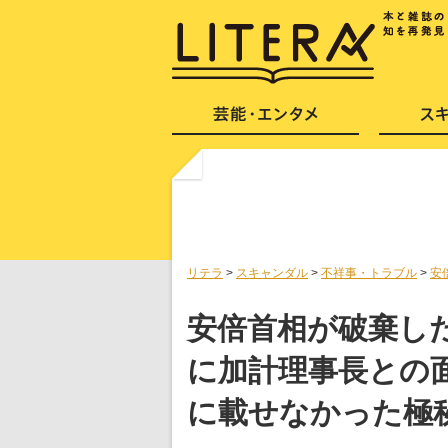
リテラ
>
スキャンダル
>
不祥事・トラブル
>
安
安倍首相が破棄し
に加計理事長との
に載せなかった極