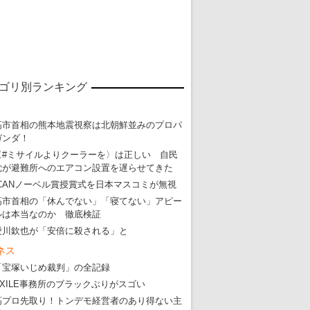
ゴリ別ランキング
高市首相の熊本地震視察は北朝鮮並みのプロパ
ガンダ！
〈#ミサイルよりクーラーを〉は正しい 自民
党が避難所へのエアコン設置を遅らせてきた
ICANノーベル賞授賞式を日本マスコミが無視
東京五輪強行開催特別企画 大ウソだら
高市首相の「休んでない」「寝てない」アピー
ルは本当なのか 徹底検証
・
五輪入場行進にすぎやまこういちの曲、杉田水脈のLGB
愛川欽也が「安倍に殺される」と
・
大ウソだらけの東京五輪！ 安倍・菅・森はどんな嘘を
ネス
・
五輪サッカー・久保建英が南アの陽性者に「僕らに損ではない」
「宝塚いじめ裁判」の全記録
EXILE事務所のブラックぶりがスゴい
・
五輪関係者が入国当日、築地を散歩！
高プロ先取り！トンデモ経営者のあり得ない主
・
五輪でIOCラウンジ以外にVIPルーム、広告代理店は物品購入