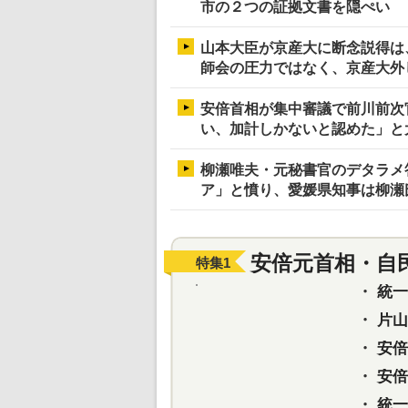
市の２つの証拠文書を隠ぺい
山本大臣が京産大に断念説得は
師会の圧力ではなく、京産大外
安倍首相が集中審議で前川前次
い、加計しかないと認めた」と
柳瀬唯夫・元秘書官のデタラメ
ア」と憤り、愛媛県知事は柳瀬
安倍元首相・自
特集
1
・
統一教
・
片山さ
・
安倍元
・
安倍晋
・
統一