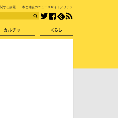
知を再発見
関する話題……本と雑誌のニュースサイト／リテラ
Facebook
feedly
RSS
Twitter
ス
社会
カルチャー
くらし