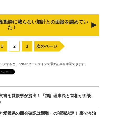
相動静に載らない加計との面談を認めてい
た！
1
2
3
次のページ
リックすると、SNSのタイムラインで最新記事が確認できます。
文書を愛媛県が提出！「加計理事長と首相が面談、
」
と愛媛県の面会確認は困難」の閣議決定！ 裏で今治