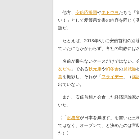
他方、
安倍応援団
や
ネトウヨ
たちも「
い！」として愛媛県文書の内容を同じく
話だ。
たとえば、2013年5月に安倍首相の別
ていたにもかかわらず、各社の動静には
名前が乗らないケースだけではない。会
友だち
」である
秋元康
や
幻冬舎
の
見城徹
真
を撮影し、それが「
フライデー
」（
講
出ていない。
また、安倍首相と会食した経済評論家の
いた。
〈「
財務省
が日本を滅ぼす」を書いた三
ではなく、オープンで」と決めたのは官
た）〉