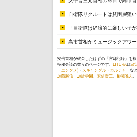
安倍首相が破棄したはずの「官邸記録」を根
極秘会談の数々のページです。
LITERA
は
政
（エンタメ)
・
スキャンダル
・
カルチャー
な
加藤勝信
、
加計学園
、
安倍晋三
、
柳瀬唯夫
、