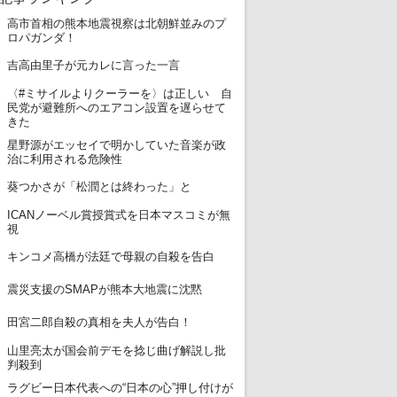
高市首相の熊本地震視察は北朝鮮並みのプ
1
ロパガンダ！
2
吉高由里子が元カレに言った一言
〈#ミサイルよりクーラーを〉は正しい 自
3
民党が避難所へのエアコン設置を遅らせて
きた
星野源がエッセイで明かしていた音楽が政
4
治に利用される危険性
5
葵つかさが「松潤とは終わった」と
ICANノーベル賞授賞式を日本マスコミが無
6
視
7
キンコメ高橋が法廷で母親の自殺を告白
8
震災支援のSMAPが熊本大地震に沈黙
9
田宮二郎自殺の真相を夫人が告白！
山里亮太が国会前デモを捻じ曲げ解説し批
10
判殺到
ラグビー日本代表への“日本の心”押し付けが
11