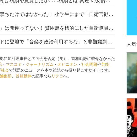
安倍晋三元首相の命日で高市首相は功績を賞賛したが……功績とは“真逆”の安倍元首相のトンデモ発言を振り返る
自衛隊リクルートは貧困層狙い撃ちだけではなかった！ 小学生にまで「自衛官勧誘」目的のパンフレット作成
「自衛隊は経済的に厳しい子が」は間違ってない！ 貧困層を標的にした自衛隊員募集、やす子、山上被告も…日本でも進む“経済的徴兵制”
高市首相がミュージックアワードに登壇で「音楽を政治利用するな」と非難殺到！ MAJの国策的本質を批判する声も
人気
拠に加計理事長との面会を否定（笑）。首相動静に載せなかった
治
・
マスコミ
・
ジャーナリズム
・
オピニオン
・
社会問題
や
芸能
ど
社会
で話題のニュースを本や雑誌から掘り起こすサイトです。
編集部
、
首相動静
の記事なら
リテラ
へ。