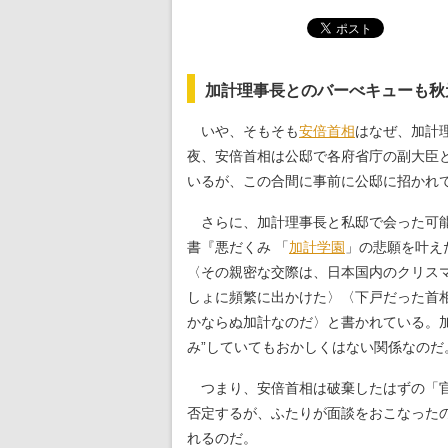
加計理事長とのバーべキューも秋
いや、そもそも
安倍首相
はなぜ、加計
夜、安倍首相は公邸で各府省庁の副大臣
いるが、この合間に事前に公邸に招かれ
さらに、加計理事長と私邸で会った可能
書『悪だくみ 「
加計学園
」の悲願を叶え
〈その親密な交際は、日本国内のクリス
しょに頻繁に出かけた〉〈下戸だった首
かならぬ加計なのだ〉と書かれている。
み”していてもおかしくはない関係なのだ
つまり、安倍首相は破棄したはずの「官
否定するが、ふたりが面談をおこなった
れるのだ。