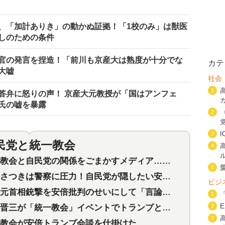
、「加計ありき」の動かぬ証拠！「1校のみ」は獣医
しのための条件
官の発言を捏造！「前川も京産大は熟度が十分でな
カテ
大嘘
社会
1
答弁に怒りの声！ 京産大元教授が「国はアンフェ
氏の嘘を暴露
2
3
民党と統一教会
特集
2
4
会と自民党の関係をごまかすメディア…民放は有田芳生に発言自粛を要求
5
つきは警察に圧力！自民党が隠したい安倍元首相と統一教会の深い関係
ビジ
首相銃撃を安倍批判のせいにして「言論封殺」に利用する自民党応援団
1
三が「統一教会」イベントでトランプと演説！同性婚や夫婦別姓を攻撃
2
3
教会が安倍トランプ会談を仕掛けた