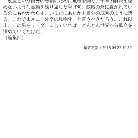
改憲という自分の悲願のために危機を煽り、平和的解決を認
めないような言動を繰り返した挙げ句、蚊帳の外に置かれてい
るのにもかかわらず、いまだにあたかも自分の成果のように誇
る。これぞまさに「外交の私物化」と言うべきだろう。これ以
上、この男をリーダーにしていれば、どんどん世界から孤立を
深めていくだけだ。
（
編集部
）
最終更新：2018.04.27 10:32