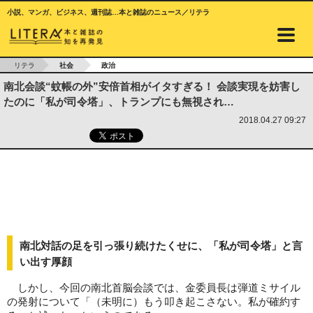
小説、マンガ、ビジネス、週刊誌…本と雑誌のニュース／リテラ
リテラ
社会
政治
南北会談“蚊帳の外”安倍首相がイタすぎる！ 会談実現を妨害し
たのに「私が司令塔」、トランプにも無視され…
2018.04.27 09:27
南北対話の足を引っ張り続けたくせに、「私が司令塔」と言
い出す厚顔
しかし、今回の南北首脳会談では、金委員長は弾道ミサイル
の発射について「（未明に）もう叩き起こさない。私が確約す