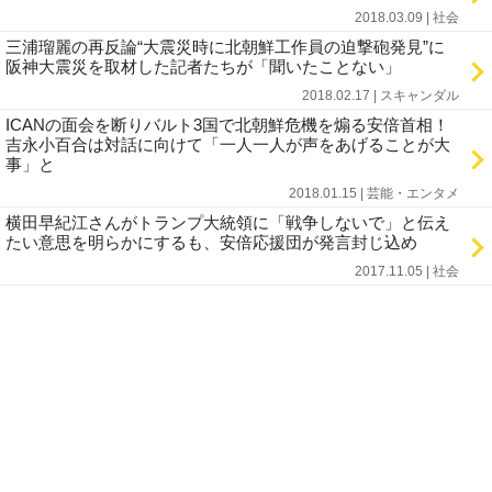
2018.03.09 | 社会
三浦瑠麗の再反論“大震災時に北朝鮮工作員の迫撃砲発見”に
阪神大震災を取材した記者たちが「聞いたことない」
2018.02.17 | スキャンダル
ICANの面会を断りバルト3国で北朝鮮危機を煽る安倍首相！
吉永小百合は対話に向けて「一人一人が声をあげることが大
事」と
2018.01.15 | 芸能・エンタメ
横田早紀江さんがトランプ大統領に「戦争しないで」と伝え
たい意思を明らかにするも、安倍応援団が発言封じ込め
2017.11.05 | 社会