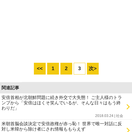
<<
1
2
3
次>
関連記事
安倍首相が北朝鮮問題に続き外交で大失態！ ご主人様のトラ
ンプから「安倍はほくそ笑んでいるが、そんな日々はもう終
わりだ」
2018.03.24 | 社会
米朝首脳会談決定で安倍政権が赤っ恥！ 世界で唯一対話に反
対し米韓から除け者にされ情報ももらえず