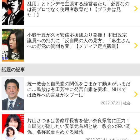
乱用」とトンデモ主張する経営者たち...必要なの
は高プロでなく使用者教育だ！【ブラ弁は見
た！】
小籔千豊が久々安倍応援団ぶり発揮！ 和田政宗
議員への批判に「反自民の人の見方」「麻生さん
への野党の質問も変」【メディア定点観測】
話題の記事
統一教会と自民党の関係をごまかす動きがいまだ
に…民放は有田芳生に発言自粛を要求、NHKで
は政界への言及がタブーに
2022.07.21 | 社会
片山さつきは警察庁長官を使い奈良県警に圧力！
自民党が隠したい安倍元首相と統一教会の深い関
係、名称変更をめぐる疑惑
2022.07.14 | スキャンダル