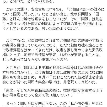
る」と述べた、というのである。
ご存じの通り、安倍首相は昨年9月、「北朝鮮問題への対応に
ついて国民に問いたい」などと言い出し、北朝鮮問題を「国
難」と呼んで解散総選挙をおこなったが、その「国難」は足を
引っ張りつづけた南北の対話によって突破の道を切り拓かれよ
うとしているのである。悪い冗談のような話だ。
ようするに、安倍政権はこれまで北朝鮮問題の解決や非核化
の実現を目指していたのではなく、ただ北朝鮮危機を煽ること
で政権浮揚をはかってきただけ。改憲を推し進めてきた安倍政
権にとって、朝鮮半島情勢が安定し非核化が実現することは、
むしろあってはならない事態だったのだ。
ところが、対話による平和的解決に米韓をはじめ国際社会が
本格的に向かうと、安倍首相は今度は政権浮揚の道具に拉致問
題をもち出しはじめ、今月22日におこなわれた拉致被害者家族
会などが開いた国民大集会の場では、鼻息荒くこう述べた。
「南北、そして米朝首脳会談の際に、拉致問題が前進するよう
私が司令塔となって全力で取り組んでいく」
まったく開いた口が塞がらない。この「私が司令塔」発言に