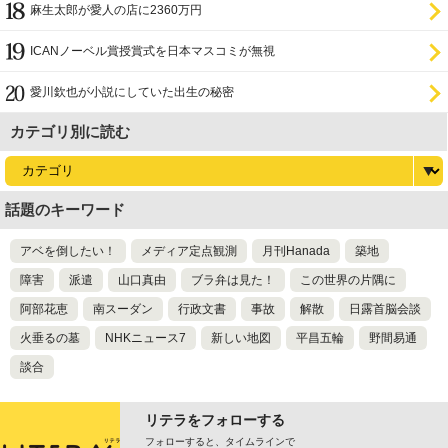
麻生太郎が愛人の店に2360万円
ICANノーベル賞授賞式を日本マスコミが無視
愛川欽也が小説にしていた出生の秘密
カテゴリ別に読む
話題のキーワード
アベを倒したい！
メディア定点観測
月刊Hanada
築地
障害
派遣
山口真由
ブラ弁は見た！
この世界の片隅に
阿部花恵
南スーダン
行政文書
事故
解散
日露首脳会談
火垂るの墓
NHKニュース7
新しい地図
平昌五輪
野間易通
談合
リテラをフォローする
フォローすると、タイムラインで