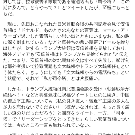
対しては、拉致被害者家族である蓮池透氏も〈司令塔？ この
期に及んで。どうやって？〉とツイートしたが、至極ごもっと
もだ。
現に、先日おこなわれた日米首脳会談の共同記者会見で安倍
首相は「ドナルド、あのときのあなたの言葉は、マール・ア・
ラーゴで過ごした素晴らしい思い出とともにいまなお、私の胸
に深く刻まれている」などと気持ちの悪い親密アピールを繰り
出したが、対するトランプ大統領は安倍首相を見放しており、
海外メディアも“安倍首相はトランプから見捨てられた”と伝え
た。つまり、安倍首相の対北朝鮮外交はすべて失敗し、挙げ句
は部外者扱いで拉致問題も文大統領やトランプ大統領任せとい
う体たらく。きょうにしても「文大統領からの電話待ち」とい
う状態で、それで「私が司令塔」とは片腹痛い。
しかも、トランプ大統領は南北首脳会談を受け〈朝鮮戦争が
終結へ！〉などと興奮気味に祝福ツイートしたのに続き、中国
の習近平主席についても〈私の良き友人・習近平主席の多大な
尽力を忘れないでください〉〈彼がいなければ、もっと長く厳
しい道のりだっただろう〉と謝辞をツイート。一方、「司令
塔」で「リーダーシップをとってきた」らしい安倍首相につい
ては、今のところ一言も触れられていない。