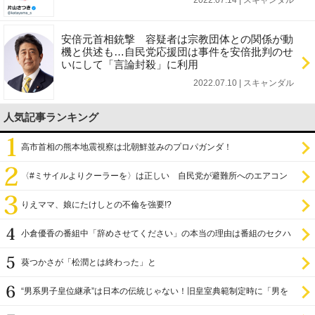
安倍元首相銃撃 容疑者は宗教団体との関係が動
機と供述も…自民党応援団は事件を安倍批判のせ
いにして「言論封殺」に利用
2022.07.10 | スキャンダル
人気記事ランキング
高市首相の熊本地震視察は北朝鮮並みのプロパガンダ！
〈#ミサイルよりクーラーを〉は正しい 自民党が避難所へのエアコン
設置を遅らせてきた
りえママ、娘にたけしとの不倫を強要!?
小倉優香の番組中「辞めさせてください」の本当の理由は番組のセクハ
ラ
葵つかさが「松潤とは終わった」と
“男系男子皇位継承”は日本の伝統じゃない！旧皇室典範制定時に「男を
尊び女を卑む」と