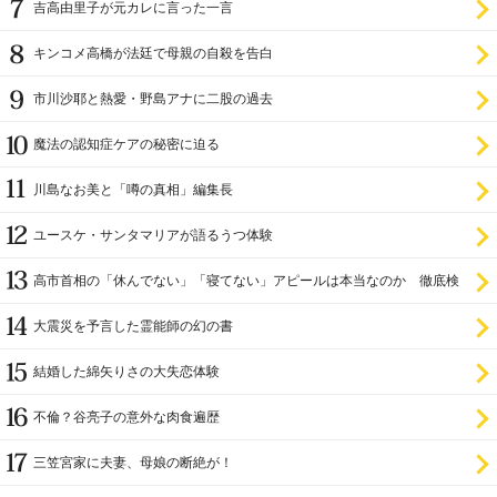
吉高由里子が元カレに言った一言
キンコメ高橋が法廷で母親の自殺を告白
市川沙耶と熱愛・野島アナに二股の過去
魔法の認知症ケアの秘密に迫る
川島なお美と「噂の真相」編集長
ユースケ・サンタマリアが語るうつ体験
高市首相の「休んでない」「寝てない」アピールは本当なのか 徹底検
証
大震災を予言した霊能師の幻の書
結婚した綿矢りさの大失恋体験
不倫？谷亮子の意外な肉食遍歴
三笠宮家に夫妻、母娘の断絶が！