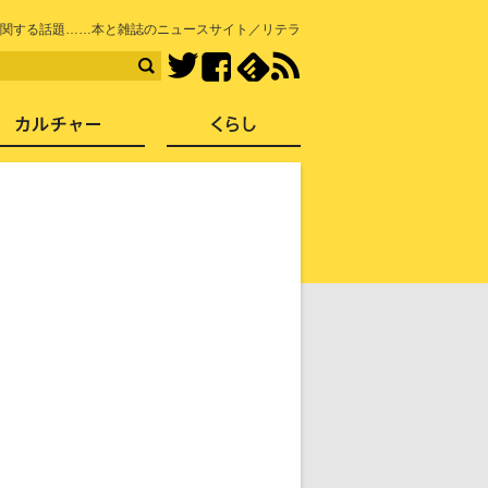
知を再発見
関する話題……本と雑誌のニュースサイト／リテラ
Facebook
feedly
RSS
Twitter
ス
社会
カルチャー
くらし