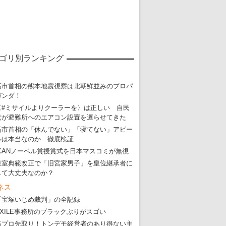
ゴリ別ランキング
高市首相の熊本地震視察は北朝鮮並みのプロパ
ガンダ！
〈#ミサイルよりクーラーを〉は正しい 自民
党が避難所へのエアコン設置を遅らせてきた
高市首相の「休んでない」「寝てない」アピー
ルは本当なのか 徹底検証
ICANノーベル賞授賞式を日本マスコミが無視
東京五輪強行開催特別企画 大ウソだら
皇室典範改正で「旧宮家男子」を皇位継承者に
・
五輪入場行進にすぎやまこういちの曲、杉田水脈のLGB
して大丈夫なのか？
・
大ウソだらけの東京五輪！ 安倍・菅・森はどんな嘘を
ネス
「宝塚いじめ裁判」の全記録
・
五輪サッカー・久保建英が南アの陽性者に「僕らに損ではない」
EXILE事務所のブラックぶりがスゴい
・
五輪関係者が入国当日、築地を散歩！
高プロ先取り！トンデモ経営者のあり得ない主