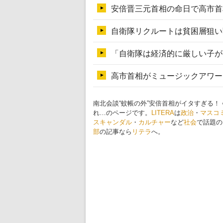
南北会談“蚊帳の外”安倍首相がイタすぎる
れ…のページです。
LITERA
は
政治
・
マスコ
スキャンダル
・
カルチャー
など
社会
で話題の
部
の記事なら
リテラ
へ。