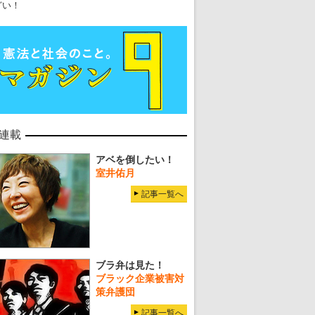
どい！
連載
アベを倒したい！
室井佑月
記事一覧へ
ブラ弁は見た！
ブラック企業被害対
策弁護団
記事一覧へ