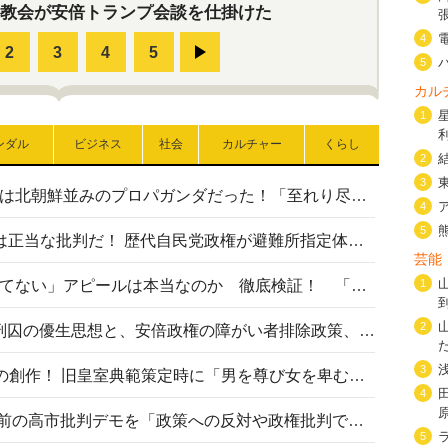
教会が安倍トランプ会談を仕掛けた
4
5
カル
1
ンダル
ビジネス
社会
カルチャー
くらし
2
3
高市首相の熊本地震避難所視察は北朝鮮並みのプロパガンダだった！「至れり尽くせり」の選ばれた避難所の一方で実態は…
4
5
〈#ミサイルよりクーラーを〉は正当な批判だ！ 歴代自民党政権が避難所指定体育館へのエアコン設置を遅らせてきた客観的事実
芸能
高市首相の「休んでない」「寝てない」アピールは本当なのか 徹底検証！ 「資料読み込み」「アイロンがけ」も矛盾だらけ…
1
2
相模原事件から10年──植松死刑囚の優生思想と、安倍政権の障がい者排除政策、右派勢力の差別主義との関係を改めて問う
3
“男系男子の皇位継承”は明治期の創作！ 旧皇室典範策定時に「男を尊び女を卑むの慣習、人民の脳髄」とトンデモ論で女性天皇を否定
4
山里亮太が『DayDay.』で国会前の高市批判デモを「政策への反対や政権批判でない」と捻じ曲げ解説 デモ参加者から批判殺到
5