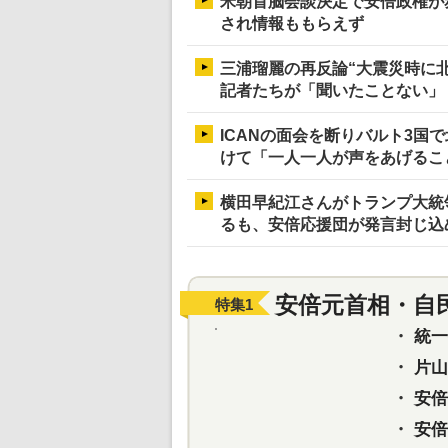
米朝首脳会談決定で安倍政権が
され情報ももらえず
三浦瑠麗の再反論“大震災時に
記者たちが「聞いたことない」
ICANの面会を断りバルト3国
けて「一人一人が声をあげるこ
横田早紀江さんがトランプ大統
るも、安倍応援団が発言封じ込
安倍元首相・自
特集
1
・
統一教
・
片山さ
・
安倍元
・
安倍晋