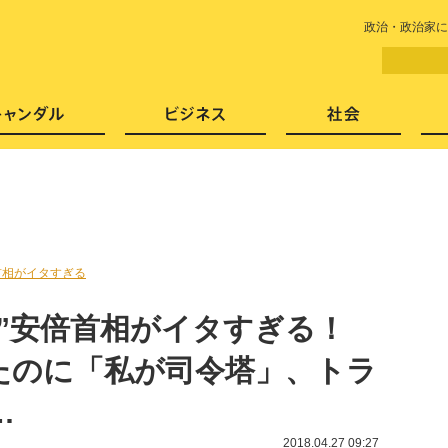
LITERA／リテラ 本と雑誌の
政治・政治家に
芸能・エンタメ
スキャンダル
ビジネ
首相がイタすぎる
”安倍首相がイタすぎる！
たのに「私が司令塔」、トラ
…
2018.04.27 09:27