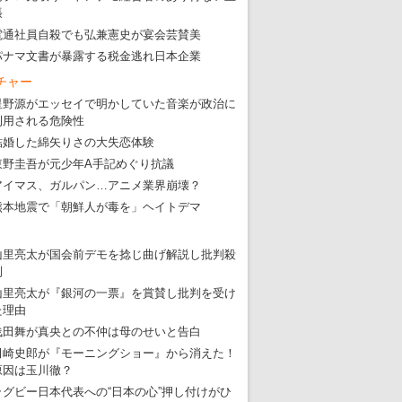
・
五輪でIOCラウンジ以外にVIPルーム、広告代理店は物品購入
張
電通社員自殺でも弘兼憲史が宴会芸賛美
パナマ文書が暴露する税金逃れ日本企業
チャー
星野源がエッセイで明かしていた音楽が政治に
利用される危険性
結婚した綿矢りさの大失恋体験
東野圭吾が元少年A手記めぐり抗議
アイマス、ガルパン…アニメ業界崩壊？
熊本地震で「朝鮮人が毒を」ヘイトデマ
山里亮太が国会前デモを捻じ曲げ解説し批判殺
到
山里亮太が『銀河の一票』を賞賛し批判を受け
た理由
浅田舞が真央との不仲は母のせいと告白
田崎史郎が『モーニングショー』から消えた！
原因は玉川徹？
ラグビー日本代表への“日本の心”押し付けがひ