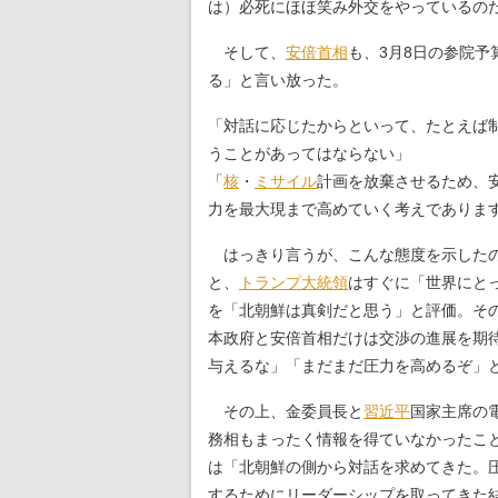
は）必死にほほ笑み外交をやっているの
そして、
安倍首相
も、3月8日の参院
る」と言い放った。
「対話に応じたからといって、たとえば
うことがあってはならない」
「
核
・
ミサイル
計画を放棄させるため、
力を最大現まで高めていく考えでありま
はっきり言うが、こんな態度を示したの
と、
トランプ大統領
はすぐに「世界にと
を「北朝鮮は真剣だと思う」と評価。そ
本政府と安倍首相だけは交渉の進展を期
与えるな」「まだまだ圧力を高めるぞ」
その上、金委員長と
習近平
国家主席の
務相もまったく情報を得ていなかったこと
は「北朝鮮の側から対話を求めてきた。
するためにリーダーシップを取ってきた