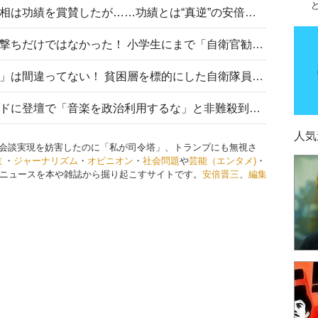
安倍晋三元首相の命日で高市首相は功績を賞賛したが……功績とは“真逆”の安倍元首相のトンデモ発言を振り返る
自衛隊リクルートは貧困層狙い撃ちだけではなかった！ 小学生にまで「自衛官勧誘」目的のパンフレット作成
「自衛隊は経済的に厳しい子が」は間違ってない！ 貧困層を標的にした自衛隊員募集、やす子、山上被告も…日本でも進む“経済的徴兵制”
高市首相がミュージックアワードに登壇で「音楽を政治利用するな」と非難殺到！ MAJの国策的本質を批判する声も
人気
！ 会談実現を妨害したのに「私が司令塔」、トランプにも無視さ
ミ
・
ジャーナリズム
・
オピニオン
・
社会問題
や
芸能（エンタメ)
・
ニュースを本や雑誌から掘り起こすサイトです。
安倍晋三
、
編集