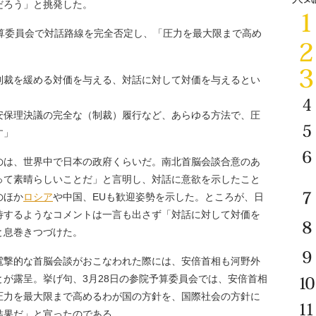
だろう」と挑発した。
予算委員会で対話路線を完全否定し、「圧力を最大限まで高め
制裁を緩める対価を与える、対話に対して対価を与えるとい
安保理決議の完全な（制裁）履行など、あらゆる方法で、圧
す」
は、世界中で日本の政府くらいだ。南北首脳会談合意のあ
って素晴らしいことだ」と言明し、対話に意欲を示したこと
のほか
ロシア
や中国、EUも歓迎姿勢を示した。ところが、日
待するようなコメントは一言も出さず「対話に対して対価を
と息巻きつづけた。
電撃的な首脳会談がおこなわれた際には、安倍首相も河野外
が露呈。挙げ句、3月28日の参院予算委員会では、安倍首相
圧力を最大限まで高めるわが国の方針を、国際社会の方針に
結果だ」と宣ったのである。