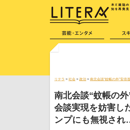
リテラ
>
社会
>
政治
>
南北会談“蚊帳の外”安倍
南北会談“蚊帳の外
会談実現を妨害し
ンプにも無視され