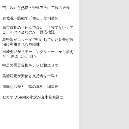
12
市川沙耶と熱愛・野島アナに二股の過去
13
岩城滉一騒動で「在日」差別激化
高市首相の「休んでない」「寝てない」ア
14
ピールは本当なのか 徹底検証
星野源がエッセイで明かしていた音楽が政
15
治に利用される危険性
田崎史郎が『モーニングショー』から消え
16
た！ 原因は玉川徹？
17
中居の震災支援をテレビ報道せず
18
美輪明宏が安倍と支持者を一喝！
19
川島なお美と「噂の真相」編集長
20
セカオワSaoriの小説が直木賞候補に