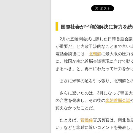
国際社会が平和的解決に努力を続
2月の五輪開会式に際した日韓首脳会談
が重要だ」と内政干渉的なことまで言い
電話会談後には「
北朝鮮
に最大限の圧力
に、韓国が南北首脳会談実現に向けて動
まるべき」と、再三にわたって圧力をか
まさに米韓の足を引っ張り、北朝鮮との
さらに驚いたのは、3月になって韓国大
の合意を発表し、その後の
米朝首脳会談
変えなかったことだ。
たとえば、
菅義偉
官房長官は、南北首
い」などと非難に近いコメントを発表し