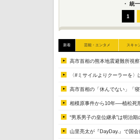
・
統一
新着
芸能・エンタメ
スキャ