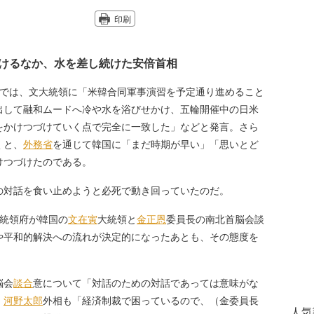
印刷
けるなか、水を差し続けた安倍首相
では、文大統領に「米韓合同軍事演習を予定通り進めること
出して融和ムードへ冷や水を浴びせかけ、五輪開催中の日米
をかけつづけていく点で完全に一致した」などと発言。さら
くと、
外務省
を通じて韓国に「まだ時期が早い」「思いとど
けつづけたのである。
対話を食い止めようと必死で動き回っていたのだ。
統領府が韓国の
文在寅
大統領と
金正恩
委員長の南北首脳会談
や平和的解決への流れが決定的になったあとも、その態度を
脳会
談合
意について「対話のための対話であっては意味がな
、
河野太郎
外相も「経済制裁で困っているので、（金委員長
人気