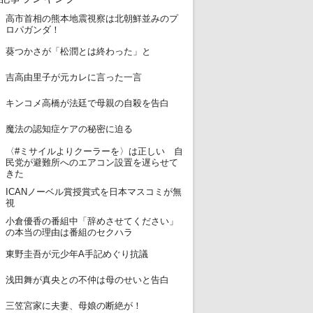
高市首相の熊本地震視察は北朝鮮並みのプ
1
ロパガンダ！
2
葵つかさが「松潤とは終わった」と
3
吉高由里子が元カレに言った一言
4
キンコメ高橋が法廷で母親の自殺を告白
5
魔法の認知症ケアの秘密に迫る
〈#ミサイルよりクーラーを〉は正しい 自
6
民党が避難所へのエアコン設置を遅らせて
きた
ICANノーベル賞授賞式を日本マスコミが無
7
視
小倉優香の番組中「辞めさせてください」
8
の本当の理由は番組のセクハラ
9
東野圭吾が元少年A手記めぐり抗議
10
浅田舞が真央との不仲は母のせいと告白
11
三笠宮家に夫妻、母娘の断絶が！