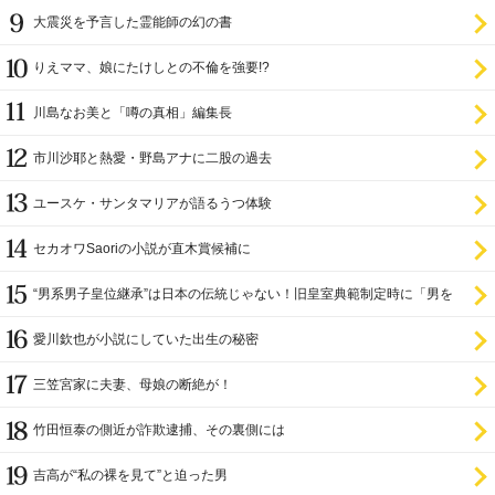
大震災を予言した霊能師の幻の書
りえママ、娘にたけしとの不倫を強要!?
川島なお美と「噂の真相」編集長
市川沙耶と熱愛・野島アナに二股の過去
ユースケ・サンタマリアが語るうつ体験
セカオワSaoriの小説が直木賞候補に
“男系男子皇位継承”は日本の伝統じゃない！旧皇室典範制定時に「男を
尊び女を卑む」と
愛川欽也が小説にしていた出生の秘密
三笠宮家に夫妻、母娘の断絶が！
竹田恒泰の側近が詐欺逮捕、その裏側には
吉高が“私の裸を見て”と迫った男