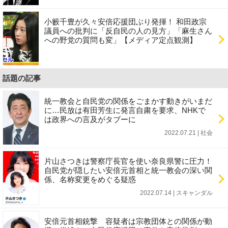
小籔千豊が久々安倍応援団ぶり発揮！ 和田政宗
議員への批判に「反自民の人の見方」「麻生さん
への野党の質問も変」【メディア定点観測】
話題の記事
統一教会と自民党の関係をごまかす動きがいまだ
に…民放は有田芳生に発言自粛を要求、NHKで
は政界への言及がタブーに
2022.07.21 | 社会
片山さつきは警察庁長官を使い奈良県警に圧力！
自民党が隠したい安倍元首相と統一教会の深い関
係、名称変更をめぐる疑惑
2022.07.14 | スキャンダル
安倍元首相銃撃 容疑者は宗教団体との関係が動