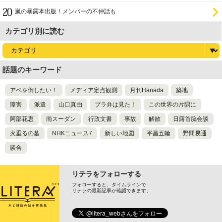
嵐の暴露本出版！メンバーの不仲話も
カテゴリ別に読む
話題のキーワード
アベを倒したい！
メディア定点観測
月刊Hanada
築地
障害
派遣
山口真由
ブラ弁は見た！
この世界の片隅に
阿部花恵
南スーダン
行政文書
事故
解散
日露首脳会談
火垂るの墓
NHKニュース7
新しい地図
平昌五輪
野間易通
談合
リテラをフォローする
フォローすると、タイムラインで
リテラの最新記事が確認できます。