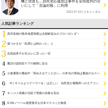
機と供述も…自民党応援団は事件を安倍批判のせ
いにして「言論封殺」に利用
2022.07.10 | スキャンダル
人気記事ランキング
高市首相の熊本地震視察は北朝鮮並みのプロパガンダ！
葵つかさが「松潤とは終わった」と
吉高由里子が元カレに言った一言
魔法の認知症ケアの秘密に迫る
小倉優香の番組中「辞めさせてください」の本当の理由は番組のセクハ
ラ
〈#ミサイルよりクーラーを〉は正しい 自民党が避難所へのエアコン
設置を遅らせてきた
キンコメ高橋が法廷で母親の自殺を告白
ICANノーベル賞授賞式を日本マスコミが無視