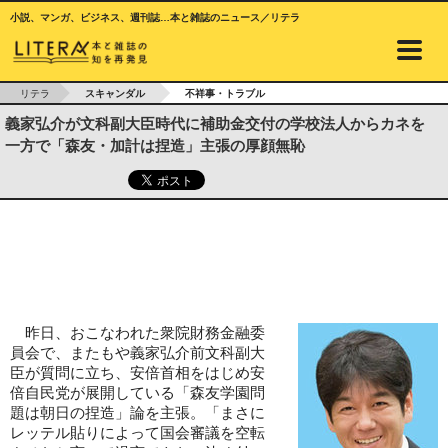
小説、マンガ、ビジネス、週刊誌…本と雑誌のニュース／リテラ
リテラ
スキャンダル
不祥事・トラブル
義家弘介が文科副大臣時代に補助金交付の学校法人からカネを
一方で「森友・加計は捏造」主張の厚顔無恥
昨日、おこなわれた衆院財務金融委
員会で、またもや義家弘介前文科副大
臣が質問に立ち、安倍首相をはじめ安
倍自民党が展開している「森友学園問
題は朝日の捏造」論を主張。「まさに
レッテル貼りによって国会審議を空転