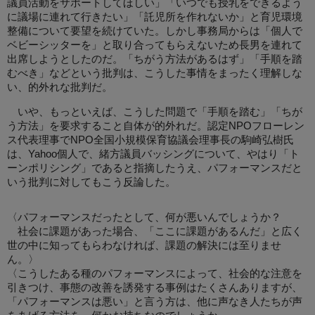
議員活動をサポートしてほしい」「いつでも授乳をできるよう
に議場に連れて行きたい」「託児所を作れないか」と育児環境
整備について要望を続けていた。しかし事務局からは「個人で
ベビーシッターを」と取り合ってもらえないため長男を連れて
出席しようとしたのだ。「ちがう方法があるはず」「手順を踏
むべき」などという批判は、こうした事情をまったく理解しな
い、的外れな批判だ。
いや、もっといえば、こうした問題で「手順を踏む」「ちが
う方法」を要求すること自体が的外れだ。認定NPOフローレン
ス代表理事でNPO全国小規模保育協議会理事長の駒崎弘樹氏
は、Yahoo個人で、緒方議員バッシングについて、やはり「ト
ーンポリシング」であると指摘したうえ、パフォーマンスだと
いう批判に対してもこう反論した。
〈パフォーマンスだったとして、何が悪いんでしょうか？
社会に課題があった場合、「ここに課題があるんだ」と広く
世の中に知ってもらわなければ、課題の解決には至りませ
ん。〉
〈こうしたある種のパフォーマンスによって、社会的な注意を
引きつけ、事態の改善を誘発する事例はたくさんありますが、
「パフォーマンスは悪い」と言う方は、他に声なき人たちが声