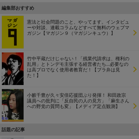
編集部おすすめ
憲法と社会問題のこと、やってます。インタビュ
ーや対談、連載コラムなどすべて無料のウェブマ
ガジン【マガジン９（マガジンキュウ）】
竹中平蔵だけじゃない！「残業代請求は、権利の
乱用」とトンデモ主張する経営者たち...必要なの
は高プロでなく使用者教育だ！【ブラ弁は見
た！】
小籔千豊が久々安倍応援団ぶり発揮！ 和田政宗
議員への批判に「反自民の人の見方」「麻生さん
への野党の質問も変」【メディア定点観測】
話題の記事