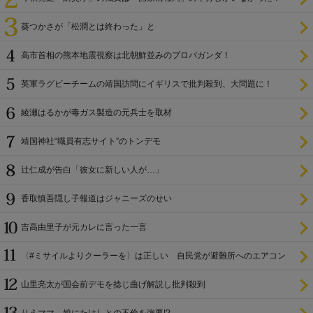
葵つかさが「松潤とは終わった」と
高市首相の熊本地震視察は北朝鮮並みのプロパガンダ！
英軍ラグビーチームの靖国訪問にイギリスで批判殺到、大問題に！
綾瀬はるかが毒ガス製造の元兵士を取材
靖国神社“職員有志サイト”のトンデモ
辻仁成が告白「彼女に新しい人が…」
香取慎吾隠し子報道はジャニーズのせい
吉高由里子が元カレに言った一言
〈#ミサイルよりクーラーを〉は正しい 自民党が避難所へのエアコン
設置を遅らせてきた
山里亮太が国会前デモを捻じ曲げ解説し批判殺到