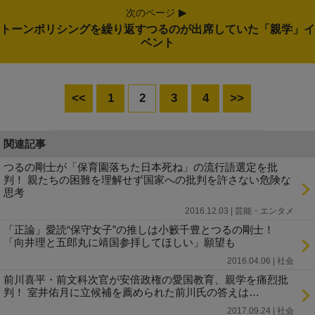
次のページ
トーンポリシングを繰り返すつるのが出席していた「親学」イ
ベント
<<
1
2
3
4
>>
関連記事
つるの剛士が「保育園落ちた日本死ね」の流行語選定を批
判！ 親たちの困難を理解せず国家への批判を許さない危険な
思考
2016.12.03 | 芸能・エンタメ
「正論」愛読“保守女子”の推しは小籔千豊とつるの剛士！
「向井理と五郎丸に靖国参拝してほしい」願望も
2016.04.06 | 社会
前川喜平・前文科次官が安倍政権の愛国教育、親学を痛烈批
判！ 室井佑月に立候補を薦められた前川氏の答えは…
2017.09.24 | 社会