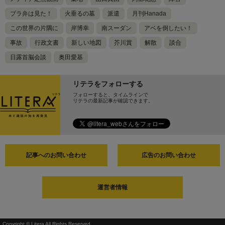
ブラ弁は見た！
火垂るの墓
派遣
月刊Hanada
この世界の片隅に
岸博幸
南スーダン
アベを倒したい！
事故
行政文書
新しい地図
芥川賞
解散
談合
日露首脳会談
奥田愛基
リテラをフォローする
フォローすると、タイムラインで
リテラの最新記事が確認できます。
記事へのお問い合わせ
広告のお問い合わせ
運営者情報
Copyright © Litera All Rights Reserved.