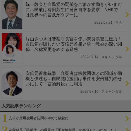
統一教会と自民党の関係をごまかす動きがいまだ
に…民放は有田芳生に発言自粛を要求、NHKで
は政界への言及がタブーに
2022.07.21 | 社会
片山さつきは警察庁長官を使い奈良県警に圧力！
自民党が隠したい安倍元首相と統一教会の深い関
係、名称変更をめぐる疑惑
2022.07.14 | スキャンダル
安倍元首相銃撃 容疑者は宗教団体との関係が動
機と供述も…自民党応援団は事件を安倍批判のせ
いにして「言論封殺」に利用
2022.07.10 | スキャンダル
人気記事ランキング
安倍が原爆被爆者訪問をやめて散髪に
今秋発足「防災庁」の職員は「国家情報局」の半分しかいなかった！