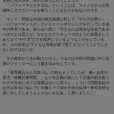
をあげる方法を、何かお持ちなのでしょうか。
「パフォーマンスするな」ということは、マイノリティの異
議申し立てのツールを奪うことにもなりかねないのです。〉
そして、問題は今回の緒方議員に対して「やり方が悪い」
「パフォーマンスだ」というトーンポリシングを行っている連
中の本音である。彼らは一様に「子どもには寛容な社会である
べきだとは思うが」などとエクスキューズのように前置きして
あくまで“やり方”だけを批判しているようなふりをしている
が、その本音は“子どもは母親が家で育てろ”ということでしか
ないのではないか。
その典型がつるの剛士だろう。つるのは今回の問題に対し自
身のツイッターにこう書き込みをしている。
〈『保育園おちた日本○ね』の時もそうでしたが、働く女性や
育児、待機児童問題。。などを正義の盾にして正論の剣を振り
かざす社会にボクは発展はないと思うし、こういう問題提起の
仕方は本当に悩んでいる働くママ達や子供が結局一番可哀想な
思いをしてしまうんじゃないかなあ、と思いました。〉