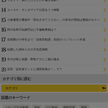
りえママ、娘にたけしとの不倫を強要!?
ユースケ・サンタマリアが語るうつ体験
小倉優香の番組中「辞めさせてください」の本当の理由は番組のセクハ
ラ
阿川佐和子結婚手記に不倫略奪婚は？
自衛隊が小学生まで「自衛官勧誘」目的のパンフレット作成
結婚した綿矢りさの大失恋体験
市川沙耶と熱愛・野島アナに二股の過去
百田「反対派テントに漢和辞典が！」で？
カテゴリ別に読む
話題のキーワード
メディア定点観測
築地
山口真由
阿部花恵
障害