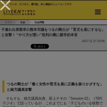
小説、マンガ、ビジネス、週刊誌…本と雑誌のニュース／リテラ
リテラ
社会
社会問題
子連れ出席要求の熊本市議をつるの剛士が「育児を盾にするな」
と攻撃！ “やり方が悪い”批判の裏に親学的本音
2017.11.27 10:58
つるの剛士が「働く女性や育児を盾に正義を振りかざすな」
と緒方議員攻撃
そもそも、緒方議員自身、荻上チキの『Session-22』（TBS
ラジオ）で語っているが、これまでにも「子どものいる状態で