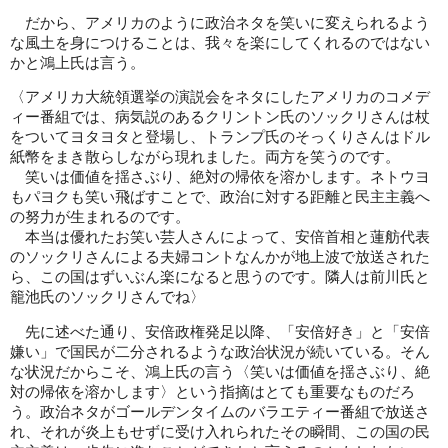
だから、アメリカのように政治ネタを笑いに変えられるよう
な風土を身につけることは、我々を楽にしてくれるのではない
かと鴻上氏は言う。
〈アメリカ大統領選挙の演説会をネタにしたアメリカのコメデ
ィー番組では、病気説のあるクリントン氏のソックリさんは杖
をついてヨタヨタと登場し、トランプ氏のそっくりさんはドル
紙幣をまき散らしながら現れました。両方を笑うのです。
笑いは価値を揺さぶり、絶対の帰依を溶かします。ネトウヨ
もパヨクも笑い飛ばすことで、政治に対する距離と民主主義へ
の努力が生まれるのです。
本当は優れたお笑い芸人さんによって、安倍首相と蓮舫代表
のソックリさんによる夫婦コントなんかが地上波で放送された
ら、この国はずいぶん楽になると思うのです。隣人は前川氏と
籠池氏のソックリさんでね〉
先に述べた通り、安倍政権発足以降、「安倍好き」と「安倍
嫌い」で国民が二分されるような政治状況が続いている。そん
な状況だからこそ、鴻上氏の言う〈笑いは価値を揺さぶり、絶
対の帰依を溶かします〉という指摘はとても重要なものだろ
う。政治ネタがゴールデンタイムのバラエティー番組で放送さ
れ、それが炎上もせずに受け入れられたその瞬間、この国の民