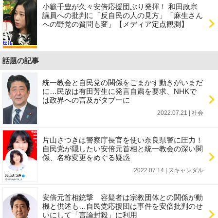
小籔千豊が久々安倍応援団ぶり発揮！ 和田政宗
議員への批判に「反自民の人の見方」「麻生さん
への野党の質問も変」【メディア定点観測】
話題の記事
統一教会と自民党の関係をごまかす動きがいまだ
に…民放は有田芳生に発言自粛を要求、NHKで
は政界への言及がタブーに
2022.07.21 | 社会
片山さつきは警察庁長官を使い奈良県警に圧力！
自民党が隠したい安倍元首相と統一教会の深い関
係、名称変更をめぐる疑惑
2022.07.14 | スキャンダル
安倍元首相銃撃 容疑者は宗教団体との関係が動
機と供述も…自民党応援団は事件を安倍批判のせ
いにして「言論封殺」に利用