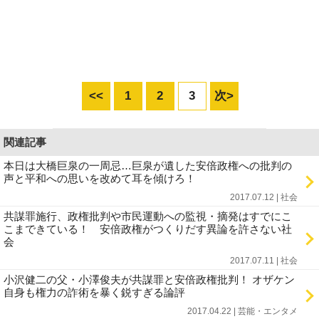
<<
1
2
3
次>
関連記事
本日は大橋巨泉の一周忌…巨泉が遺した安倍政権への批判の
声と平和への思いを改めて耳を傾けろ！
2017.07.12 | 社会
共謀罪施行、政権批判や市民運動への監視・摘発はすでにこ
こまできている！ 安倍政権がつくりだす異論を許さない社
会
2017.07.11 | 社会
小沢健二の父・小澤俊夫が共謀罪と安倍政権批判！ オザケン
自身も権力の詐術を暴く鋭すぎる論評
2017.04.22 | 芸能・エンタメ