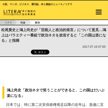
小説、マンガ、ビジネス、週刊誌…本と雑誌のニュース／リテラ
リテラ
社会
政治
松尾貴史と鴻上尚史が「芸能人と政治的発言」について意見…鴻
上はバラエティー番組で政治ネタを放送すると「この国は楽にな
る」と指摘
2017.07.16 07:00
鴻上尚史「政治ネタで笑うことができると、この国はだいぶ
楽になる」
日本では、特に第二次安倍政権発足以降の近年は、急速に言