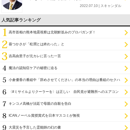
2022.07.10 | スキャンダル
人気記事ランキング
高市首相の熊本地震視察は北朝鮮並みのプロパガンダ！
葵つかさが「松潤とは終わった」と
吉高由里子が元カレに言った一言
魔法の認知症ケアの秘密に迫る
小倉優香の番組中「辞めさせてください」の本当の理由は番組のセクハ
ラ
〈#ミサイルよりクーラーを〉は正しい 自民党が避難所へのエアコン
設置を遅らせてきた
キンコメ高橋が法廷で母親の自殺を告白
ICANノーベル賞授賞式を日本マスコミが無視
大震災を予言した霊能師の幻の書