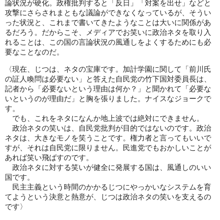
論状況が硬化。政権批判すると「反日」「対案を出せ」などと
攻撃にさらされまともな議論ができなくなっているが、そうい
った状況と、これまで書いてきたようなことは大いに関係があ
るだろう。だからこそ、メディアでお笑いに政治ネタを取り入
れることは、この国の言論状況の風通しをよくするためにも必
要なことなのだ。
〈現在、じつは、ネタの宝庫です。加計学園に関して「前川氏
の証人喚問は必要ない」と答えた自民党の竹下国対委員長は、
記者から「必要ないという理由は何か？」と聞かれて「必要な
いというのが理由だ」と胸を張りました。ナイスなジョークで
す。
でも、これをネタになんか地上波では絶対にできません。
政治ネタの笑いは、自民党批判が目的ではないのです。政治
ネタは、大きなモノを笑うことです。権力者と言ってもいいで
すが、それは自民党に限りません。民進党でもおかしいことが
あれば笑い飛ばすのです。
政治ネタに対する笑いが健全に発展する国は、風通しのいい
国です。
民主主義という時間のかかるじつにやっかいなシステムを育
てようという決意と熱意が、じつは政治ネタの笑いを支えるの
です〉