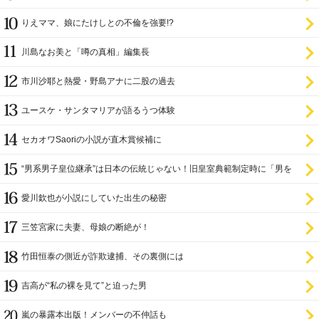
りえママ、娘にたけしとの不倫を強要!?
川島なお美と「噂の真相」編集長
市川沙耶と熱愛・野島アナに二股の過去
ユースケ・サンタマリアが語るうつ体験
セカオワSaoriの小説が直木賞候補に
“男系男子皇位継承”は日本の伝統じゃない！旧皇室典範制定時に「男を
尊び女を卑む」と
愛川欽也が小説にしていた出生の秘密
三笠宮家に夫妻、母娘の断絶が！
竹田恒泰の側近が詐欺逮捕、その裏側には
吉高が“私の裸を見て”と迫った男
嵐の暴露本出版！メンバーの不仲話も