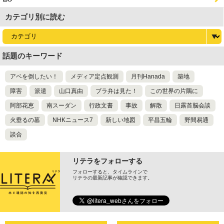
カテゴリ別に読む
話題のキーワード
アベを倒したい！
メディア定点観測
月刊Hanada
築地
障害
派遣
山口真由
ブラ弁は見た！
この世界の片隅に
阿部花恵
南スーダン
行政文書
事故
解散
日露首脳会談
火垂るの墓
NHKニュース7
新しい地図
平昌五輪
野間易通
談合
リテラをフォローする
フォローすると、タイムラインで
リテラの最新記事が確認できます。