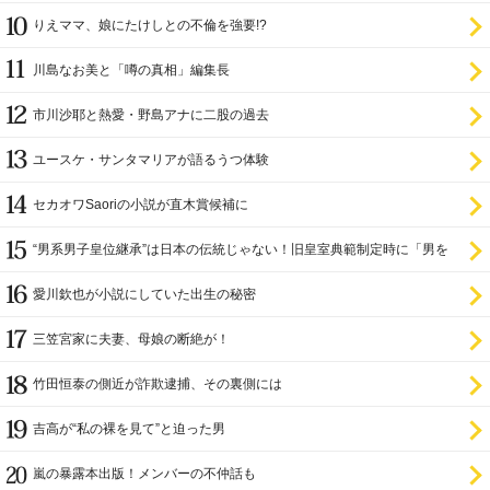
りえママ、娘にたけしとの不倫を強要!?
川島なお美と「噂の真相」編集長
市川沙耶と熱愛・野島アナに二股の過去
ユースケ・サンタマリアが語るうつ体験
セカオワSaoriの小説が直木賞候補に
“男系男子皇位継承”は日本の伝統じゃない！旧皇室典範制定時に「男を
尊び女を卑む」と
愛川欽也が小説にしていた出生の秘密
三笠宮家に夫妻、母娘の断絶が！
竹田恒泰の側近が詐欺逮捕、その裏側には
吉高が“私の裸を見て”と迫った男
嵐の暴露本出版！メンバーの不仲話も