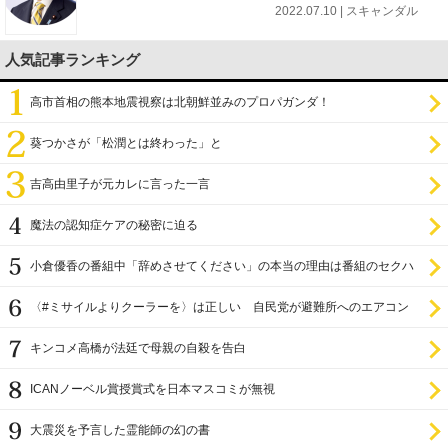
2022.07.10 | スキャンダル
人気記事ランキング
高市首相の熊本地震視察は北朝鮮並みのプロパガンダ！
葵つかさが「松潤とは終わった」と
吉高由里子が元カレに言った一言
魔法の認知症ケアの秘密に迫る
小倉優香の番組中「辞めさせてください」の本当の理由は番組のセクハ
ラ
〈#ミサイルよりクーラーを〉は正しい 自民党が避難所へのエアコン
設置を遅らせてきた
キンコメ高橋が法廷で母親の自殺を告白
ICANノーベル賞授賞式を日本マスコミが無視
大震災を予言した霊能師の幻の書