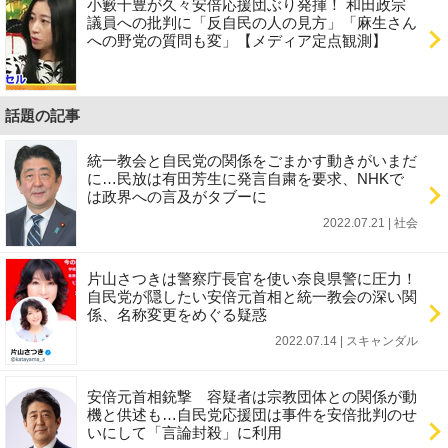
小籔千豊が久々安倍応援団ぶり発揮！ 和田政宗
議員への批判に「反自民の人の見方」「麻生さん
への野党の質問も変」【メディア定点観測】
話題の記事
統一教会と自民党の関係をごまかす動きがいまだ
に…民放は有田芳生に発言自粛を要求、NHKで
は政界への言及がタブーに
2022.07.21 | 社会
片山さつきは警察庁長官を使い奈良県警に圧力！
自民党が隠したい安倍元首相と統一教会の深い関
係、名称変更をめぐる疑惑
2022.07.14 | スキャンダル
安倍元首相銃撃 容疑者は宗教団体との関係が動
機と供述も…自民党応援団は事件を安倍批判のせ
いにして「言論封殺」に利用