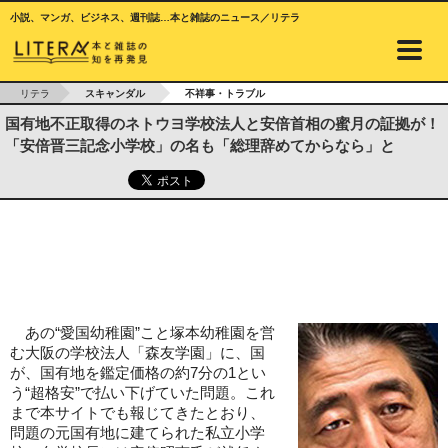
小説、マンガ、ビジネス、週刊誌…本と雑誌のニュース／リテラ
リテラ
スキャンダル
不祥事・トラブル
国有地不正取得のネトウヨ学校法人と安倍首相の蜜月の証拠が！
「安倍晋三記念小学校」の名も「総理辞めてからなら」と
あの“愛国幼稚園”こと塚本幼稚園を営
む大阪の学校法人「森友学園」に、国
が、国有地を鑑定価格の約7分の1とい
う“超格安”で払い下げていた問題。これ
まで本サイトでも報じてきたとおり、
問題の元国有地に建てられた私立小学