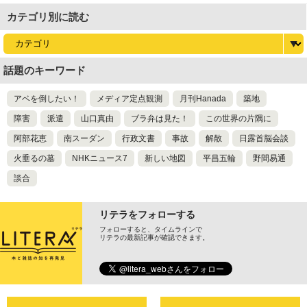
カテゴリ別に読む
話題のキーワード
アベを倒したい！
メディア定点観測
月刊Hanada
築地
障害
派遣
山口真由
ブラ弁は見た！
この世界の片隅に
阿部花恵
南スーダン
行政文書
事故
解散
日露首脳会談
火垂るの墓
NHKニュース7
新しい地図
平昌五輪
野間易通
談合
リテラをフォローする
フォローすると、タイムラインで
リテラの最新記事が確認できます。