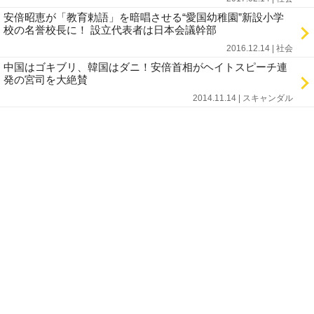
安倍昭恵が「教育勅語」を暗唱させる“愛国幼稚園”新設小学
校の名誉校長に！ 設立代表者は日本会議幹部
2016.12.14 | 社会
中国はゴキブリ、韓国はダニ！安倍首相がヘイトスピーチ連
発の宮司を大絶賛
2014.11.14 | スキャンダル