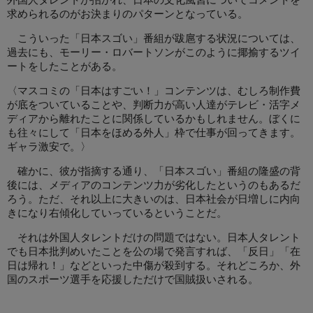
外国人タレントが招かれ、日本の文化風習についてコメントを
求められるのがお決まりのパターンとなっている。
こういった「日本スゴい」番組が跋扈する状況については、
過去にも、モーリー・ロバートソンがこのように揶揄するツイ
ートをしたことがある。
〈マスコミの「日本はすごい！」コンテンツは、むしろ制作費
が底をついていることや、判断力が高い人達がテレビ・活字メ
ディアから離れたことに関係しているかもしれません。ぼくに
も往々にして「日本をほめる外人」枠で仕事が回ってきます。
ギャラ激安で。〉
確かに、彼が指摘する通り、「日本スゴい」番組の隆盛の背
後には、メディアのコンテンツ力が劣化したというのもあるだ
ろう。ただ、それ以上に大きいのは、日本社会が日増しに内向
きになり右傾化していっているということだ。
それは外国人タレントだけの問題ではない。日本人タレント
でも日本批判めいたことを公の場で発言すれば、「反日」「在
日は帰れ！」などといった中傷が殺到する。それどころか、外
国のスポーツ選手を応援しただけで国賊扱いされる。