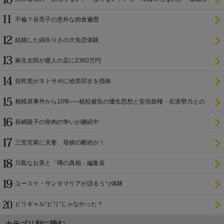
証
不倫？谷亮子の意外な肉食遍歴
結婚した綿矢りさの大失恋体験
麻生太郎が愛人の店に2360万円
自民党がネトサポに他党叩きを指南
相模原事件から10年──植松被告の優生思想と安倍政権・右派勢力との
関係
長嶋親子の骨肉の争いが継続中
三笠宮家に夫妻、母娘の断絶が！
川島なお美と「噂の真相」編集長
ユースケ・サンタマリアが語るうつ体験
ビリギャル“ビリ”じゃなかった？
カテゴリ別に読む