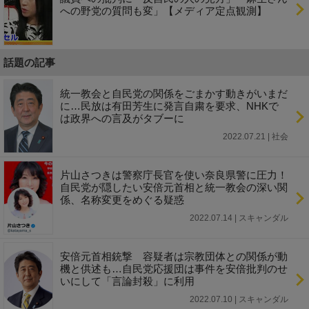
への野党の質問も変」【メディア定点観測】
話題の記事
統一教会と自民党の関係をごまかす動きがいまだ
に…民放は有田芳生に発言自粛を要求、NHKで
は政界への言及がタブーに
2022.07.21 | 社会
片山さつきは警察庁長官を使い奈良県警に圧力！
自民党が隠したい安倍元首相と統一教会の深い関
係、名称変更をめぐる疑惑
2022.07.14 | スキャンダル
安倍元首相銃撃 容疑者は宗教団体との関係が動
機と供述も…自民党応援団は事件を安倍批判のせ
いにして「言論封殺」に利用
2022.07.10 | スキャンダル