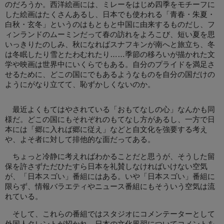
のだろうか。西洋絵画には、ミレーをはじめ四季をモチーフに
した絵画はたくさんあるし、日本でも使われる「青春・朱夏・
白秋・玄冬」というのはもともと中国に由来するものだし、フ
ィンランドのムーミンだって春の訪れをよろこび、短い夏を思
いっきりたのしみ、秋になればスナフキンが南へと旅立ち、冬
は冬眠したり雪とたわむれたり……季節の移ろいが描かれた文
学や映画は世界中にいくらでもある。自分のプライドを満足さ
せるために、どこの国にでもあるようなものを自分の国だけの
ようにがなり立てて、恥ずかしくないのか。
最近よくもてはやされている「おもてなしの心」なんかも同
様だ。どこの国にもそれぞれのもてなし方があるし、一方で日
本には「郷に入れば郷に従え」などと自文化を強要する考え
や、よそ者に対して排他的な面だってある。
ちょっと冷静に考えればわかることだと思うが、そうした留
保を許さずただひたすら日本を礼賛しなければいけない空気
が、「日本スゴい」番組にはある。いや「日本スゴい」番組に
限らず、情報バラエティやニュース番組にもそういう空気は流
れている。
そして、これらの番組ではスタジオにコメンテーターとして