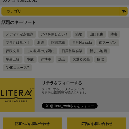
話題のキーワード
メディア定点観測
アベを倒したい！
築地
山口真由
障害
ブラ弁は見た！
派遣
阿部花恵
月刊Hanada
南スーダン
行政文書
この世界の片隅に
日露首脳会談
新しい地図
平昌五輪
事故
岸博幸
談合
火垂るの墓
解散
NHKニュース7
リテラをフォローする
フォローすると、タイムラインで
リテラの最新記事が確認できます。
記事へのお問い合わせ
広告のお問い合わせ