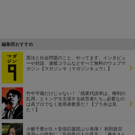
編集部おすすめ
憲法と社会問題のこと、やってます。インタビュ
ーや対談、連載コラムなどすべて無料のウェブマ
ガジン【マガジン９（マガジンキュウ）】
竹中平蔵だけじゃない！「残業代請求は、権利の
乱用」とトンデモ主張する経営者たち...必要なの
は高プロでなく使用者教育だ！【ブラ弁は見
た！】
小籔千豊が久々安倍応援団ぶり発揮！ 和田政宗
議員への批判に「反自民の人の見方」「麻生さん