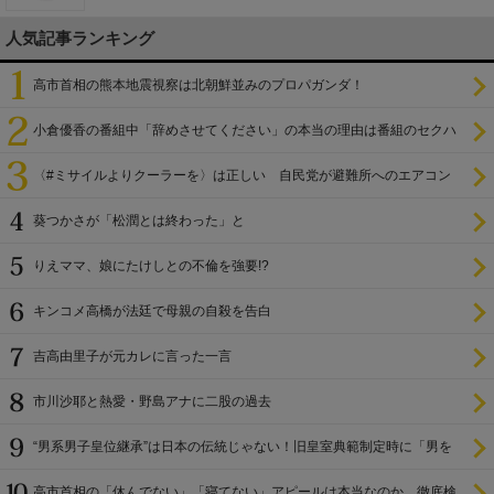
人気記事ランキング
高市首相の熊本地震視察は北朝鮮並みのプロパガンダ！
小倉優香の番組中「辞めさせてください」の本当の理由は番組のセクハ
ラ
〈#ミサイルよりクーラーを〉は正しい 自民党が避難所へのエアコン
設置を遅らせてきた
葵つかさが「松潤とは終わった」と
りえママ、娘にたけしとの不倫を強要!?
キンコメ高橋が法廷で母親の自殺を告白
吉高由里子が元カレに言った一言
市川沙耶と熱愛・野島アナに二股の過去
“男系男子皇位継承”は日本の伝統じゃない！旧皇室典範制定時に「男を
尊び女を卑む」と
高市首相の「休んでない」「寝てない」アピールは本当なのか 徹底検