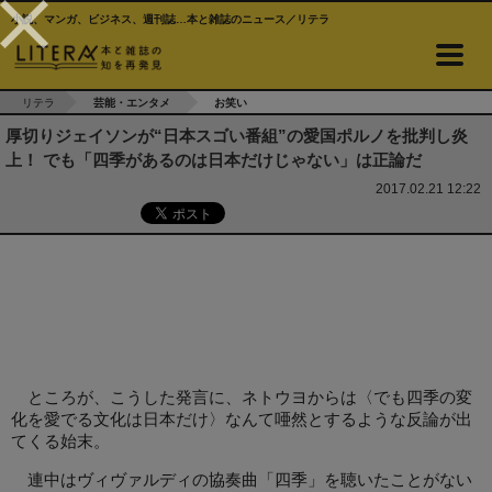
小説、マンガ、ビジネス、週刊誌…本と雑誌のニュース／リテラ
リテラ
芸能・エンタメ
お笑い
厚切りジェイソンが“日本スゴい番組”の愛国ポルノを批判し炎
上！ でも「四季があるのは日本だけじゃない」は正論だ
2017.02.21 12:22
ところが、こうした発言に、ネトウヨからは〈でも四季の変
化を愛でる文化は日本だけ〉なんて唖然とするような反論が出
てくる始末。
連中はヴィヴァルディの協奏曲「四季」を聴いたことがない