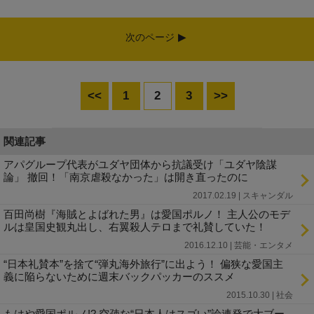
次のページ
<<
1
2
3
>>
関連記事
アパグループ代表がユダヤ団体から抗議受け「ユダヤ陰謀
論」 撤回！「南京虐殺なかった」は開き直ったのに
2017.02.19 | スキャンダル
百田尚樹『海賊とよばれた男』は愛国ポルノ！ 主人公のモデ
ルは皇国史観丸出し、右翼殺人テロまで礼賛していた！
2016.12.10 | 芸能・エンタメ
“日本礼賛本”を捨て“弾丸海外旅行”に出よう！ 偏狭な愛国主
義に陥らないために週末バックパッカーのススメ
2015.10.30 | 社会
もはや愛国ポルノ!? 空疎な“日本人はスゴい”論連発で大ブー