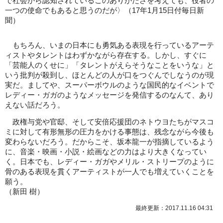
で社会から認知されているこのありがたさを考えても、役者の
一つの使命でもあると思うのだが〉（17年1月15日付毎日新
聞）
もちろん、いまの日本にも勇気ある表現を行っているアーテ
ィストやタレントはわずかながら存在する。しかし、すぐに
「芸能人のくせに」「タレントがえらそうなことをいうな」と
いう批判が殺到し、ほとんどの人が口をつぐんでしなうのが現
実だ。ましてや、スーパーボウルのような国民的なイベントで
レディー・ガガのようなメッセージを発信するのなんて、あり
えない話だろう。
政権与党や官邸、そして安倍応援団のネトウヨたちがマスコ
ミに対して有形無形の圧力をかける事態は、残念ながら今後も
変わらないだろう。だからこそ、坂本龍一が指摘しているよう
に、音楽・映画・小説・絵画などの力はより大きくなってい
く。日本でも、レディー・ガガやメリル・ストリープのように
骨のある表現を貫くアーティストが一人でも増えていくことを
願う。
（新田 樹）
最終更新：2017.11.16 04:31