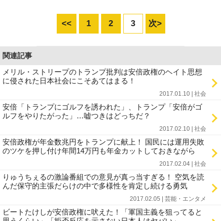
<<
1
2
3
次>
関連記事
メリル・ストリープのトランプ批判は安倍政権のヘイト思想
に侵された日本社会にこそあてはまる！
2017.01.10 | 社会
安倍「トランプにゴルフを誘われた」、トランプ「安倍がゴ
ルフをやりたがった」…嘘つきはどっちだ？
2017.02.10 | 社会
安倍政権が年金数兆円をトランプに献上！ 国民には運用失敗
のツケを押し付け年間14万円も年金カットしておきながら
2017.02.04 | 社会
りゅうちぇるの激論番組での意見が真っ当すぎる！ 空気を読
んだ保守的主張だらけの中で多様性を肯定し続ける勇気
2017.02.05 | 芸能・エンタメ
ビートたけしが安倍政権に吠えた！「軍国主義を狙ってると
思うくらい」「拒否反応を示さない日本人はヤバい」