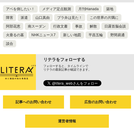
アベを倒したい！
メディア定点観測
月刊Hanada
築地
障害
派遣
山口真由
ブラ弁は見た！
この世界の片隅に
阿部花恵
南スーダン
行政文書
事故
解散
日露首脳会談
火垂るの墓
NHKニュース7
新しい地図
平昌五輪
野間易通
談合
リテラをフォローする
フォローすると、タイムラインで
リテラの最新記事が確認できます。
記事へのお問い合わせ
広告のお問い合わせ
運営者情報