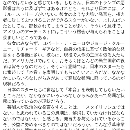
なのではないかと感じている。もちろん、日本のトランプの悪
影響は言うに及ばずではあるけれども、それより日本には、メ
リル・ストリープがいない。彼女のような力強い発言を、権力
者に対してぶつけることができるスターがいない。よしんばい
たとしても、黙殺されてしまうことが多い。そういう意味で、
アメリカのアーティストにはこういう機会が与えられることは
羨ましいところである。
彼女のみならず、ロバート・デ・ニーロやジョージ・クルー
ニー、リチャード・ギアなど、自身の信条に基づく政治的な発
言をする俳優は多い。彼らは、現役で大作の主演を張る人たち
だ。アメリカだけではなく、おそらくほとんどの民主国家の役
者は皆そうなのだろう。そういう意味では、日本のスターたち
に奮起して「本音」を表明してもらいたいところだが、なかな
かにいろいろなしがらみがあって窮屈な状態に陥っているのが
現状だろう。
日本のスターたちに奮起して「本音」を表明してもらいたい
ところだが、なかなかにいろいろなしがらみがあって窮屈な状
態に陥っているのが現状だろう。
芸能人が政治的な発言をすることは、「スタイリッシュでは
ない」と思われているこの風潮は、解消していかなければなら
ないのではないか、と感じる。発言力を与えられているからこ
そ、公益に努めるべきなのではないだろうか。こんな浮草稼業