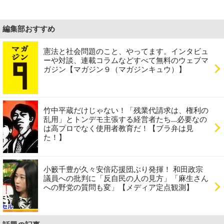
編集部おすすめ
憲法と社会問題のこと、やってます。インタビュ
ーや対談、連載コラムなどすべて無料のウェブマ
ガジン【マガジン９（マガジンキュウ）】
竹中平蔵だけじゃない！「残業代請求は、権利の
乱用」とトンデモ主張する経営者たち...必要なの
は高プロでなく使用者教育だ！【ブラ弁は見
た！】
小籔千豊が久々安倍応援団ぶり発揮！ 和田政宗
議員への批判に「反自民の人の見方」「麻生さん
への野党の質問も変」【メディア定点観測】