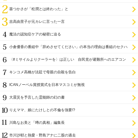
葵つかさが「松潤とは終わった」と
吉高由里子が元カレに言った一言
魔法の認知症ケアの秘密に迫る
小倉優香の番組中「辞めさせてください」の本当の理由は番組のセクハ
ラ
〈#ミサイルよりクーラーを〉は正しい 自民党が避難所へのエアコン
設置を遅らせてきた
キンコメ高橋が法廷で母親の自殺を告白
ICANノーベル賞授賞式を日本マスコミが無視
大震災を予言した霊能師の幻の書
りえママ、娘にたけしとの不倫を強要!?
川島なお美と「噂の真相」編集長
市川沙耶と熱愛・野島アナに二股の過去