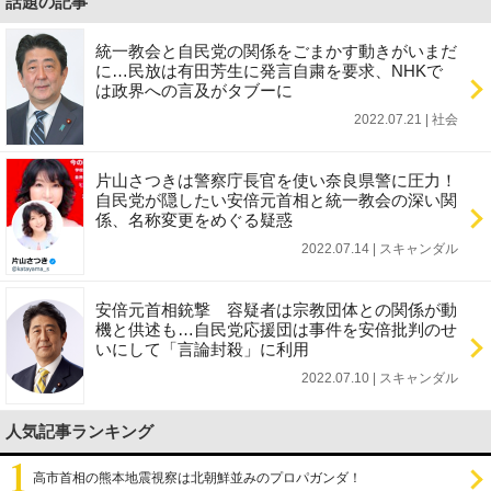
話題の記事
統一教会と自民党の関係をごまかす動きがいまだ
に…民放は有田芳生に発言自粛を要求、NHKで
は政界への言及がタブーに
2022.07.21 | 社会
片山さつきは警察庁長官を使い奈良県警に圧力！
自民党が隠したい安倍元首相と統一教会の深い関
係、名称変更をめぐる疑惑
2022.07.14 | スキャンダル
安倍元首相銃撃 容疑者は宗教団体との関係が動
機と供述も…自民党応援団は事件を安倍批判のせ
いにして「言論封殺」に利用
2022.07.10 | スキャンダル
人気記事ランキング
高市首相の熊本地震視察は北朝鮮並みのプロパガンダ！