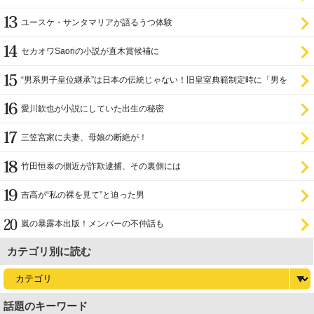
ユースケ・サンタマリアが語るうつ体験
セカオワSaoriの小説が直木賞候補に
“男系男子皇位継承”は日本の伝統じゃない！旧皇室典範制定時に「男を
尊び女を卑む」と
愛川欽也が小説にしていた出生の秘密
三笠宮家に夫妻、母娘の断絶が！
竹田恒泰の側近が詐欺逮捕、その裏側には
吉高が“私の裸を見て”と迫った男
嵐の暴露本出版！メンバーの不仲話も
カテゴリ別に読む
話題のキーワード