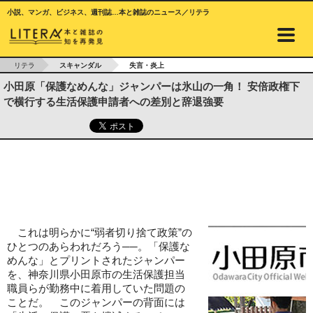
小説、マンガ、ビジネス、週刊誌…本と雑誌のニュース／リテラ
リテラ
スキャンダル
失言・炎上
小田原「保護なめんな」ジャンパーは氷山の一角！ 安倍政権下
で横行する生活保護申請者への差別と辞退強要
これは明らかに“弱者切り捨て政策”の
ひとつのあらわれだろう──。「保護な
めんな」とプリントされたジャンパー
を、神奈川県小田原市の生活保護担当
職員らが勤務中に着用していた問題の
ことだ。 このジャンパーの背面には