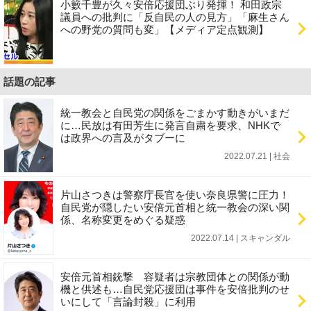
小籔千豊が久々安倍応援団ぶり発揮！ 和田政宗
議員への批判に「反自民の人の見方」「麻生さん
への野党の質問も変」【メディア定点観測】
話題の記事
統一教会と自民党の関係をごまかす動きがいまだ
に…民放は有田芳生に発言自粛を要求、NHKで
は政界への言及がタブーに
2022.07.21 | 社会
片山さつきは警察庁長官を使い奈良県警に圧力！
自民党が隠したい安倍元首相と統一教会の深い関
係、名称変更をめぐる疑惑
2022.07.14 | スキャンダル
安倍元首相銃撃 容疑者は宗教団体との関係が動
機と供述も…自民党応援団は事件を安倍批判のせ
いにして「言論封殺」に利用