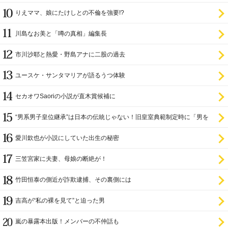
りえママ、娘にたけしとの不倫を強要!?
川島なお美と「噂の真相」編集長
市川沙耶と熱愛・野島アナに二股の過去
ユースケ・サンタマリアが語るうつ体験
セカオワSaoriの小説が直木賞候補に
“男系男子皇位継承”は日本の伝統じゃない！旧皇室典範制定時に「男を
尊び女を卑む」と
愛川欽也が小説にしていた出生の秘密
三笠宮家に夫妻、母娘の断絶が！
竹田恒泰の側近が詐欺逮捕、その裏側には
吉高が“私の裸を見て”と迫った男
嵐の暴露本出版！メンバーの不仲話も