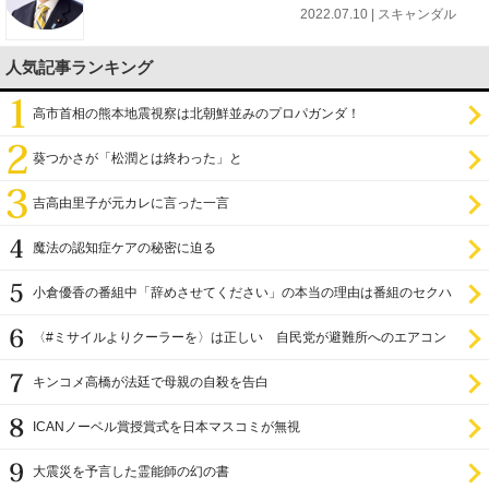
2022.07.10 | スキャンダル
人気記事ランキング
高市首相の熊本地震視察は北朝鮮並みのプロパガンダ！
葵つかさが「松潤とは終わった」と
吉高由里子が元カレに言った一言
魔法の認知症ケアの秘密に迫る
小倉優香の番組中「辞めさせてください」の本当の理由は番組のセクハ
ラ
〈#ミサイルよりクーラーを〉は正しい 自民党が避難所へのエアコン
設置を遅らせてきた
キンコメ高橋が法廷で母親の自殺を告白
ICANノーベル賞授賞式を日本マスコミが無視
大震災を予言した霊能師の幻の書