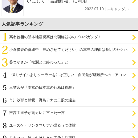
いにして「言論封殺」に利用
2022.07.10 | スキャンダル
人気記事ランキング
高市首相の熊本地震視察は北朝鮮並みのプロパガンダ！
小倉優香の番組中「辞めさせてください」の本当の理由は番組のセクハ
ラ
葵つかさが「松潤とは終わった」と
〈#ミサイルよりクーラーを〉は正しい 自民党が避難所へのエアコン
設置を遅らせてきた
三笠宮が「南京の日本軍の行為は虐殺」
市川沙耶と熱愛・野島アナに二股の過去
吉高由里子が元カレに言った一言
ユースケ・サンタマリアが語るうつ体験