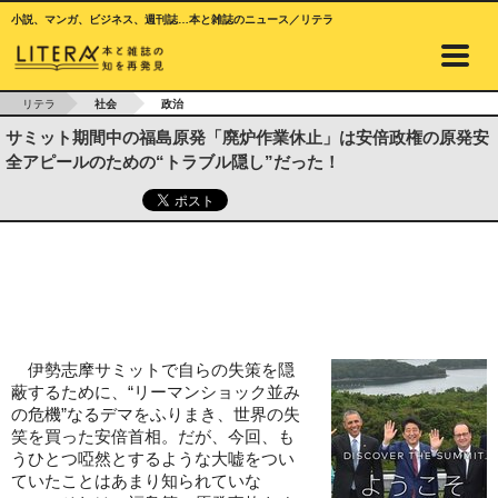
小説、マンガ、ビジネス、週刊誌…本と雑誌のニュース／リテラ
リテラ
社会
政治
サミット期間中の福島原発「廃炉作業休止」は安倍政権の原発安
全アピールのための“トラブル隠し”だった！
伊勢志摩サミットで自らの失策を隠
蔽するために、“リーマンショック並み
の危機”なるデマをふりまき、世界の失
笑を買った安倍首相。だが、今回、も
うひとつ啞然とするような大嘘をつい
ていたことはあまり知られていな