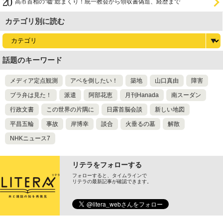
高市首相の“嘘”総まくり！統一教会から領収書偽造、経歴まで
カテゴリ別に読む
話題のキーワード
メディア定点観測
アベを倒したい！
築地
山口真由
障害
ブラ弁は見た！
派遣
阿部花恵
月刊Hanada
南スーダン
行政文書
この世界の片隅に
日露首脳会談
新しい地図
平昌五輪
事故
岸博幸
談合
火垂るの墓
解散
NHKニュース7
リテラをフォローする
フォローすると、タイムラインで
リテラの最新記事が確認できます。