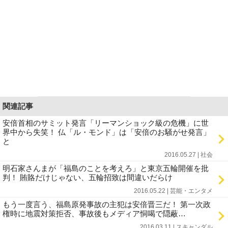
関連記事
安倍首相のサミット発言「リーマンショック級の危機」に世
界中から失笑！ 仏「ル・モンド」は「安倍のお騒がせ発言」
と
2016.05.27 | 社会
明石家さんまが「福島のことを考えろ」と東京五輪開催を批
判！ 賄賂だけじゃない、五輪招致は間違いだらけ
2016.05.22 | 芸能・エンタメ
もう一度言う、福島原発事故の主犯は安倍晋三だ！ 第一次政
権時に地震対策拒否、事故後もメディア恫喝で隠蔽…
2016.03.11 | スキャンダル