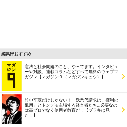
編集部おすすめ
憲法と社会問題のこと、やってます。インタビュ
ーや対談、連載コラムなどすべて無料のウェブマ
ガジン【マガジン９（マガジンキュウ）】
竹中平蔵だけじゃない！「残業代請求は、権利の
乱用」とトンデモ主張する経営者たち...必要なの
は高プロでなく使用者教育だ！【ブラ弁は見
た！】