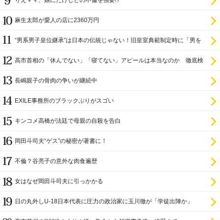
りえママ、娘にたけしとの不倫を強要!?
麻生太郎が愛人の店に2360万円
“男系男子皇位継承”は日本の伝統じゃない！旧皇室典範制定時に「男を
尊び女を卑む」と
高市首相の「休んでない」「寝てない」アピールは本当なのか 徹底検
証
長嶋親子の骨肉の争いが継続中
EXILE事務所のブラックぶりがスゴい
キンコメ高橋が法廷で母親の自殺を告白
岡田斗司夫“ゲス”の秘密が著書に！
不倫？谷亮子の意外な肉食遍歴
女はなぜ岡田斗司夫に引っかかる
日の丸外しU-18日本代表に圧力の政治家に玉川徹が「学徒出陣か」