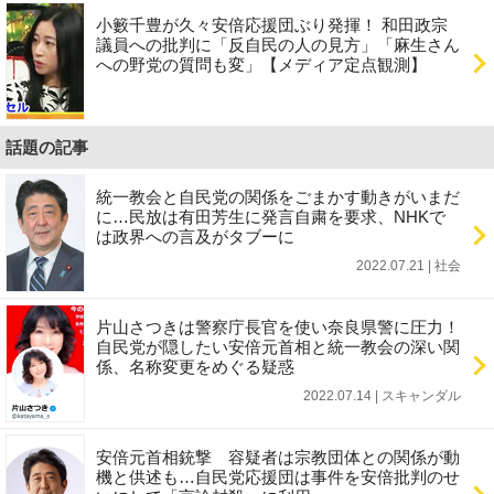
小籔千豊が久々安倍応援団ぶり発揮！ 和田政宗
議員への批判に「反自民の人の見方」「麻生さん
への野党の質問も変」【メディア定点観測】
話題の記事
統一教会と自民党の関係をごまかす動きがいまだ
に…民放は有田芳生に発言自粛を要求、NHKで
は政界への言及がタブーに
2022.07.21 | 社会
片山さつきは警察庁長官を使い奈良県警に圧力！
自民党が隠したい安倍元首相と統一教会の深い関
係、名称変更をめぐる疑惑
2022.07.14 | スキャンダル
安倍元首相銃撃 容疑者は宗教団体との関係が動
機と供述も…自民党応援団は事件を安倍批判のせ