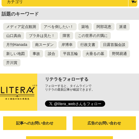
話題のキーワード
メディア定点観測
アベを倒したい！
築地
阿部花恵
派遣
山口真由
ブラ弁は見た！
障害
この世界の片隅に
月刊Hanada
南スーダン
岸博幸
行政文書
日露首脳会談
新しい地図
事故
談合
平昌五輪
火垂るの墓
野間易通
芥川賞
リテラをフォローする
フォローすると、タイムラインで
リテラの最新記事が確認できます。
記事へのお問い合わせ
広告のお問い合わせ