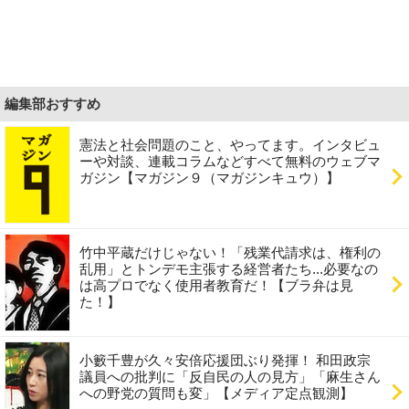
編集部おすすめ
憲法と社会問題のこと、やってます。インタビュ
ーや対談、連載コラムなどすべて無料のウェブマ
ガジン【マガジン９（マガジンキュウ）】
竹中平蔵だけじゃない！「残業代請求は、権利の
乱用」とトンデモ主張する経営者たち...必要なの
は高プロでなく使用者教育だ！【ブラ弁は見
た！】
小籔千豊が久々安倍応援団ぶり発揮！ 和田政宗
議員への批判に「反自民の人の見方」「麻生さん
への野党の質問も変」【メディア定点観測】