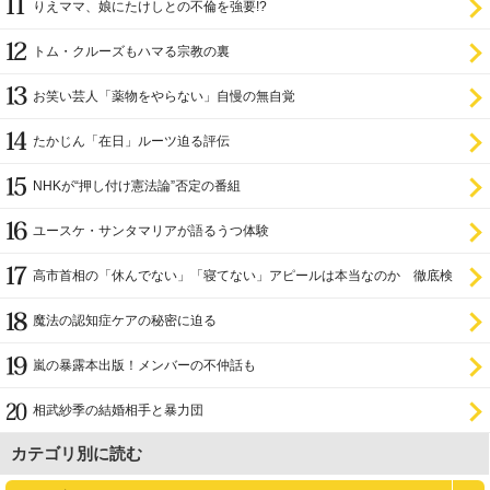
りえママ、娘にたけしとの不倫を強要!?
トム・クルーズもハマる宗教の裏
お笑い芸人「薬物をやらない」自慢の無自覚
たかじん「在日」ルーツ迫る評伝
NHKが“押し付け憲法論”否定の番組
ユースケ・サンタマリアが語るうつ体験
高市首相の「休んでない」「寝てない」アピールは本当なのか 徹底検
証
魔法の認知症ケアの秘密に迫る
嵐の暴露本出版！メンバーの不仲話も
相武紗季の結婚相手と暴力団
カテゴリ別に読む