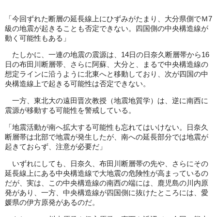
「今回ずれた断層の延長線上にひずみがたまり、大分県側でＭ7
級の地震が起きることも否定できない。四国側の中央構造線が
動く可能性もある」
たしかに、一連の地震の震源は、14日の日奈久断層帯から16
日の布田川断層帯、さらに阿蘇、大分と、まるで中央構造線の
想定ラインに沿うように北東へと移動しており、次が四国の中
央構造線上で起きる可能性は否定できない。
一方、東北大の遠田晋次教授（地震地質学）は、逆に南西に
震源が移動する可能性を警戒している。
「地震活動が南へ拡大する可能性も忘れてはいけない。日奈久
断層帯は北部で地震が発生したが、南への延長部分では地震が
起きておらず、注意が必要だ」
いずれにしても、日奈久、布田川断層帯の先や、さらにその
延長線上にある中央構造線で大地震の危険性が高まっているの
だが、実は、この中央構造線の南西の端には、鹿児島の川内原
発があり、一方、中央構造線が四国側に抜けたところには、愛
媛県の伊方原発があるのだ。