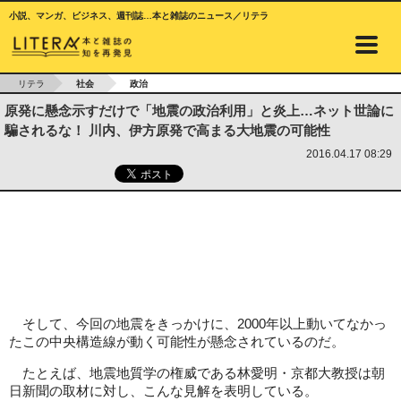
小説、マンガ、ビジネス、週刊誌…本と雑誌のニュース／リテラ
リテラ
社会
政治
原発に懸念示すだけで「地震の政治利用」と炎上…ネット世論に
騙されるな！ 川内、伊方原発で高まる大地震の可能性
2016.04.17 08:29
そして、今回の地震をきっかけに、2000年以上動いてなかっ
たこの中央構造線が動く可能性が懸念されているのだ。
たとえば、地震地質学の権威である林愛明・京都大教授は朝
日新聞の取材に対し、こんな見解を表明している。