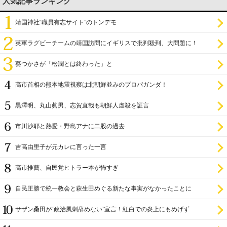
人気記事ランキング
靖国神社“職員有志サイト”のトンデモ
英軍ラグビーチームの靖国訪問にイギリスで批判殺到、大問題に！
葵つかさが「松潤とは終わった」と
高市首相の熊本地震視察は北朝鮮並みのプロパガンダ！
黒澤明、丸山眞男、志賀直哉も朝鮮人虐殺を証言
市川沙耶と熱愛・野島アナに二股の過去
吉高由里子が元カレに言った一言
高市推薦、自民党ヒトラー本が怖すぎ
自民圧勝で統一教会と萩生田めぐる新たな事実がなかったことに
サザン桑田が“政治風刺辞めない”宣言！紅白での炎上にもめげず