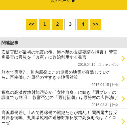
次のページ
<<
1
2
3
4
>>
関連記事
安倍官邸が最初の地震の後、熊本県の支援要請を拒否！ 菅官
房長官は震災を「改憲」に政治利用する発言
2016.04.16 | スキャンダル
熊本で震度7！ 川内原発にこの規模の地震が直撃していた
ら…再稼働した原発の甘すぎる地震対策
2016.04.15 | 社会
福島の高濃度放射能汚染が「女性自身」に続き「週プレ」の
調査でも判明！ 影響否定の「週刊新潮」は原発村の広告漬け
2016.03.31 | 社会
高浜原発差し止めで再稼働の戦犯たちが錯乱！ 関西電力は反
対派を恫喝、丸川環境相の避難対策反故で高浜町長はノイロ
ーゼ