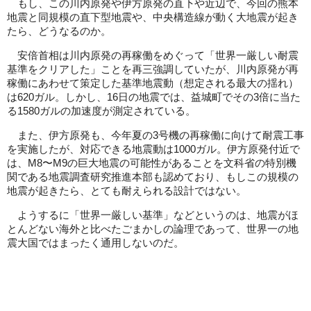
もし、この川内原発や伊方原発の直下や近辺で、今回の熊本
地震と同規模の直下型地震や、中央構造線が動く大地震が起き
たら、どうなるのか。
安倍首相は川内原発の再稼働をめぐって「世界一厳しい耐震
基準をクリアした」ことを再三強調していたが、川内原発が再
稼働にあわせて策定した基準地震動（想定される最大の揺れ）
は620ガル。しかし、16日の地震では、益城町でその3倍に当た
る1580ガルの加速度が測定されている。
また、伊方原発も、今年夏の3号機の再稼働に向けて耐震工事
を実施したが、対応できる地震動は1000ガル。伊方原発付近で
は、M8〜M9の巨大地震の可能性があることを文科省の特別機
関である地震調査研究推進本部も認めており、もしこの規模の
地震が起きたら、とても耐えられる設計ではない。
ようするに「世界一厳しい基準」などというのは、地震がほ
とんどない海外と比べたごまかしの論理であって、世界一の地
震大国ではまったく通用しないのだ。