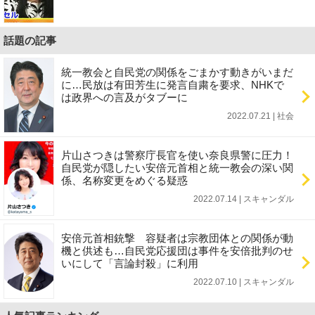
話題の記事
統一教会と自民党の関係をごまかす動きがいまだ
に…民放は有田芳生に発言自粛を要求、NHKで
は政界への言及がタブーに
2022.07.21 | 社会
片山さつきは警察庁長官を使い奈良県警に圧力！
自民党が隠したい安倍元首相と統一教会の深い関
係、名称変更をめぐる疑惑
2022.07.14 | スキャンダル
安倍元首相銃撃 容疑者は宗教団体との関係が動
機と供述も…自民党応援団は事件を安倍批判のせ
いにして「言論封殺」に利用
2022.07.10 | スキャンダル