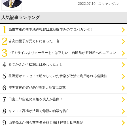
2022.07.10 | スキャンダル
人気記事ランキング
高市首相の熊本地震視察は北朝鮮並みのプロパガンダ！
吉高由里子が元カレに言った一言
〈#ミサイルよりクーラーを〉は正しい 自民党が避難所へのエアコン
設置を遅らせてきた
葵つかさが「松潤とは終わった」と
星野源がエッセイで明かしていた音楽が政治に利用される危険性
震災支援のSMAPが熊本大地震に沈黙
田宮二郎自殺の真相を夫人が告白！
キンコメ高橋が法廷で母親の自殺を告白
山里亮太が国会前デモを捻じ曲げ解説し批判殺到