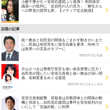
小籔千豊が久々安倍応援団ぶり発揮！ 和田政宗
議員への批判に「反自民の人の見方」「麻生さん
への野党の質問も変」【メディア定点観測】
話題の記事
統一教会と自民党の関係をごまかす動きがいまだ
に…民放は有田芳生に発言自粛を要求、NHKで
は政界への言及がタブーに
2022.07.21 | 社会
片山さつきは警察庁長官を使い奈良県警に圧力！
自民党が隠したい安倍元首相と統一教会の深い関
係、名称変更をめぐる疑惑
2022.07.14 | スキャンダル
安倍元首相銃撃 容疑者は宗教団体との関係が動
機と供述も…自民党応援団は事件を安倍批判のせ
いにして「言論封殺」に利用