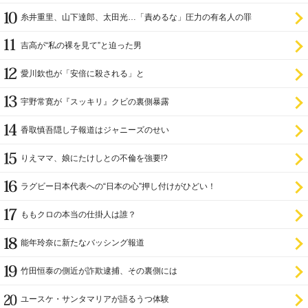
糸井重里、山下達郎、太田光…「責めるな」圧力の有名人の罪
吉高が“私の裸を見て”と迫った男
愛川欽也が「安倍に殺される」と
宇野常寛が『スッキリ』クビの裏側暴露
香取慎吾隠し子報道はジャニーズのせい
りえママ、娘にたけしとの不倫を強要!?
ラグビー日本代表への“日本の心”押し付けがひどい！
ももクロの本当の仕掛人は誰？
能年玲奈に新たなバッシング報道
竹田恒泰の側近が詐欺逮捕、その裏側には
ユースケ・サンタマリアが語るうつ体験