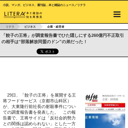
小説、マンガ、ビジネス、週刊誌…本と雑誌のニュース／リテラ
リテラ
ビジネス
企業・経営者
「餃子の王将」が調査報告書でひた隠しにする260億円不正取引
の相手は“部落解放同盟のドン”の弟だった！
29日、「餃子の王将」を展開する王
将フードサービス（京都市山科区）
が、大東隆行前社長の射殺事件につい
ての調査報告書を発表した。 この報
告書で、王将サイドは「反社会的勢力
との関係は認められない」とした一方