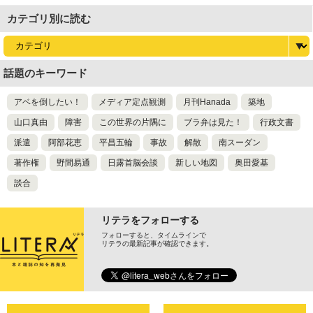
カテゴリ別に読む
話題のキーワード
アベを倒したい！
メディア定点観測
月刊Hanada
築地
山口真由
障害
この世界の片隅に
ブラ弁は見た！
行政文書
派遣
阿部花恵
平昌五輪
事故
解散
南スーダン
著作権
野間易通
日露首脳会談
新しい地図
奥田愛基
談合
リテラをフォローする
フォローすると、タイムラインで
リテラの最新記事が確認できます。