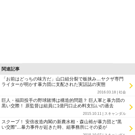
関連記事
「お前はどっちの味方だ」山口組分裂で板挟み…ヤクザ専門
ライターが明かす暴力団に支配された実話誌の実態
2016.03.18 | 社会
巨人・福田投手の野球賭博は構造的問題？ 巨人軍と暴力団の
黒い交際！ 原監督は組員に1億円口止め料支払いの過去
2015.10.11 | スキャンダル
スクープ！ 安倍改造内閣の新農水相・森山裕が暴力団と“黒
い交際”…暴力事件が起きた時、組事務所にその姿が