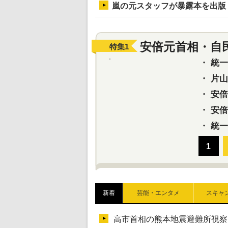
嵐の元スタッフが暴露本を出版
安倍元首相・自
特集
1
・
統一教
・
片山さ
・
安倍元
・
安倍晋
・
統一
新着
芸能・エンタメ
スキャ