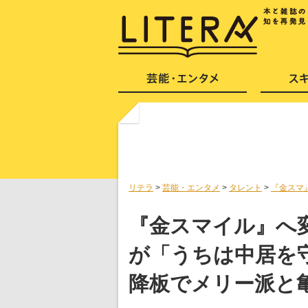
リテラ
>
芸能・エンタメ
>
タレント
>
『金スマ
『金スマイル』へ変
が「うちは中居を
降板でメリー派と