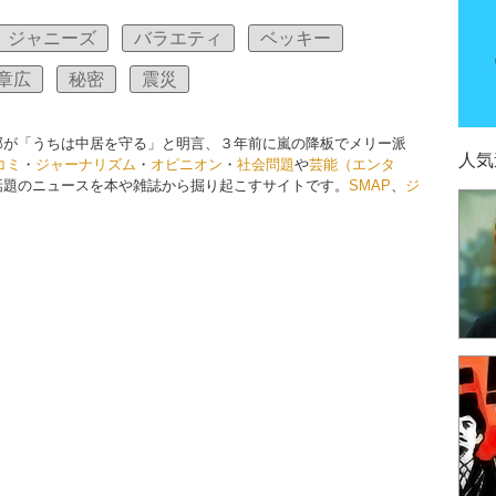
ジャニーズ
バラエティ
ベッキー
章広
秘密
震災
幹部が「うちは中居を守る」と明言、３年前に嵐の降板でメリー派
人気
コミ
・
ジャーナリズム
・
オピニオン
・
社会問題
や
芸能（エンタ
話題のニュースを本や雑誌から掘り起こすサイトです。
SMAP
、
ジ