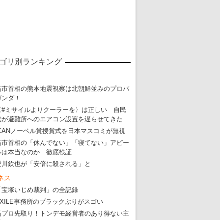
東京五輪強行開催特別企画 大ウソだら
・
五輪入場行進にすぎやまこういちの曲、杉田水脈のLGB
ゴリ別ランキング
・
大ウソだらけの東京五輪！ 安倍・菅・森はどんな嘘を
高市首相の熊本地震視察は北朝鮮並みのプロパ
・
五輪サッカー・久保建英が南アの陽性者に「僕らに損ではない」
ガンダ！
・
五輪関係者が入国当日、築地を散歩！
〈#ミサイルよりクーラーを〉は正しい 自民
党が避難所へのエアコン設置を遅らせてきた
・
五輪でIOCラウンジ以外にVIPルーム、広告代理店は物品購入
ICANノーベル賞授賞式を日本マスコミが無視
高市首相の「休んでない」「寝てない」アピー
ルは本当なのか 徹底検証
愛川欽也が「安倍に殺される」と
ネス
「宝塚いじめ裁判」の全記録
EXILE事務所のブラックぶりがスゴい
高プロ先取り！トンデモ経営者のあり得ない主