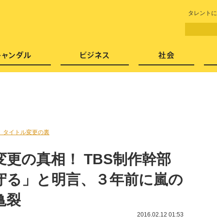
LITERA／リテラ 本と雑誌の
タレントに
芸能・エンタメ
スキャンダル
ビジネ
』タイトル変更の裏
更の真相！ TBS制作幹部
守る」と明言、３年前に嵐の
亀裂
2016.02.12 01:53