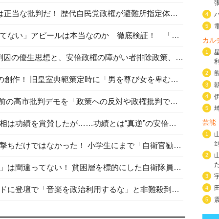
〈#ミサイルよりクーラーを〉は正当な批判だ！ 歴代自民党政権が避難所指定体育館へのエアコン設置を遅らせてきた客観的事実
4
5
高市首相の「休んでない」「寝てない」アピールは本当なのか 徹底検証！ 「資料読み込み」「アイロンがけ」も矛盾だらけ…
カル
1
相模原事件から10年──植松死刑囚の優生思想と、安倍政権の障がい者排除政策、右派勢力の差別主義との関係を改めて問う
2
“男系男子の皇位継承”は明治期の創作！ 旧皇室典範策定時に「男を尊び女を卑むの慣習、人民の脳髄」とトンデモ論で女性天皇を否定
3
4
山里亮太が『DayDay.』で国会前の高市批判デモを「政策への反対や政権批判でない」と捻じ曲げ解説 デモ参加者から批判殺到
5
芸能
安倍晋三元首相の命日で高市首相は功績を賞賛したが……功績とは“真逆”の安倍元首相のトンデモ発言を振り返る
1
自衛隊リクルートは貧困層狙い撃ちだけではなかった！ 小学生にまで「自衛官勧誘」目的のパンフレット作成
2
「自衛隊は経済的に厳しい子が」は間違ってない！ 貧困層を標的にした自衛隊員募集、やす子、山上被告も…日本でも進む“経済的徴兵制”
3
4
高市首相がミュージックアワードに登壇で「音楽を政治利用するな」と非難殺到！ MAJの国策的本質を批判する声も
5