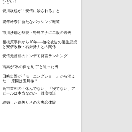
ひどい！
12
愛川欽也が「安倍に殺される」と
13
能年玲奈に新たなバッシング報道
14
市川沙耶と熱愛・野島アナに二股の過去
相模原事件から10年──植松被告の優生思想
15
と安倍政権・右派勢力との関係
16
安倍元首相のトンデモ発言ランキング
17
吉高が“私の裸を見て”と迫った男
田崎史郎が『モーニングショー』から消え
18
た！ 原因は玉川徹？
高市首相の「休んでない」「寝てない」ア
19
ピールは本当なのか 徹底検証
20
結婚した綿矢りさの大失恋体験