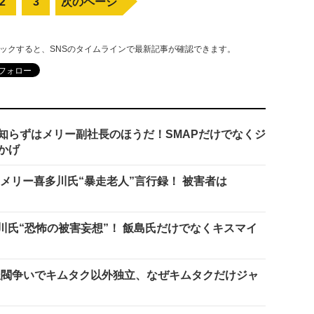
2
3
次のページ
リックすると、SNSのタイムラインで最新記事が確認できます。
知らずはメリー副社長のほうだ！SMAPだけでなくジ
かげ
メリー喜多川氏“暴走老人”言行録！ 被害者は
川氏“恐怖の被害妄想”！ 飯島氏だけでなくキスマイ
ー派閥争いでキムタク以外独立、なぜキムタクだけジャ