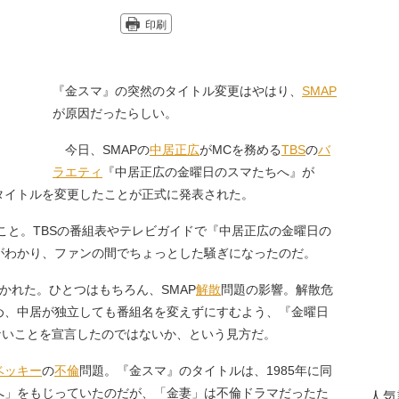
印刷
『金スマ』の突然のタイトル変更はやはり、
SMAP
が原因だったらしい。
今日、SMAPの
中居正広
がMCを務める
TBS
の
バ
ラエティ
『中居正広の金曜日のスマたちへ』が
タイトルを変更したことが正式に発表された。
こと。TBSの番組表やテレビガイドで『中居正広の金曜日の
がわかり、ファンの間でちょっとした騒ぎになったのだ。
かれた。ひとつはもちろん、SMAP
解散
問題の影響。解散危
め、中居が独立しても番組名を変えずにすむよう、『金曜日
ないことを宣言したのではないか、という見方だ。
ベッキー
の
不倫
問題。『金スマ』のタイトルは、1985年に同
へ」をもじっていたのだが、「金妻」は不倫ドラマだったた
人気