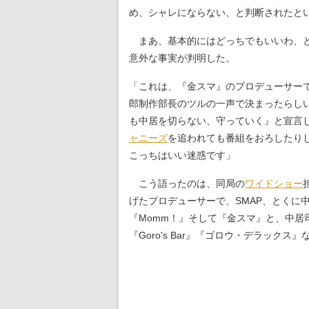
め、シャレにならない、と判断されたと
まあ、基本的にはどっちでもいいわ、と
意外な事実が判明した。
「これは、『金スマ』のプロデューサー
郎制作部長のツルの一声で決まったらし
も中居を切らない、守っていく』と宣言
ャニーズ
を追われても番組をおろしたり
こっちはいい迷惑です」
こう語ったのは、同局の
ワイドショー
げたプロデューサーで、SMAP、とくに
『Momm！』そして『金スマ』と、中
『Goro's Bar』『ゴロウ・デラック