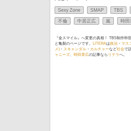
Sexy Zone
SMAP
TBS
不倫
中居正広
嵐
時田
『金スマイル』へ変更の真相！ TBS制作
と亀裂のページです。
LITERA
は
政治
・
マス
メ)
・
スキャンダル
・
カルチャー
など
社会
で
ャニーズ
、
時田章広
の記事なら
リテラ
へ。