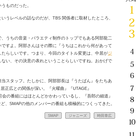
いうものだった。
いうレベルの話なのだが、TBS 関係者に取材したところ、
で、うちの音楽・バラエティ制作のトップでもある阿部龍二
いですよ。阿部さんはその際に『うちはこれから何があって
したらしいです。つまり、今回のタイトル変更は、中居が
ジ
しない、その決意の表れということらしいですね。おかげで
担当スタッフ。たしかに、阿部部長は『うたばん』をたちあ
中居正広との関係が深い。『火曜曲』『UTAGE』
居司会の番組にはほとんどかかわっているし、『吾郎の細道』
ス』など、SMAPの他のメンバーの番組も積極的につくってきた。
SMAP
ジャニーズ
時田章広