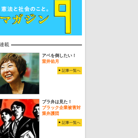
連載
アベを倒したい！
室井佑月
記事一覧へ
ブラ弁は見た！
ブラック企業被害対
策弁護団
記事一覧へ