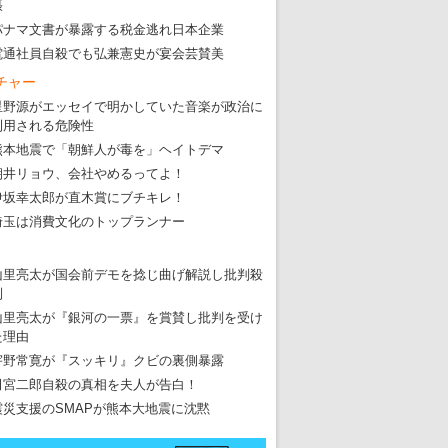
張
パナマ文書が暴露する税金逃れ日本企業
電通社員自殺でも弘兼憲史が宴会芸賛美
チャー
星野源がエッセイで明かしていた音楽が政治に
利用される危険性
熊本地震で「朝鮮人が毒を」ヘイトデマ
朝井リョウ、会社やめるってよ！
伊坂幸太郎が直木賞にブチキレ！
埼玉は消費文化のトップランナー
山里亮太が国会前デモを捻じ曲げ解説し批判殺
到
山里亮太が『銀河の一票』を賞賛し批判を受け
た理由
宇野常寛が『スッキリ』クビの裏側暴露
田宮二郎自殺の真相を夫人が告白！
震災支援のSMAPが熊本大地震に沈黙