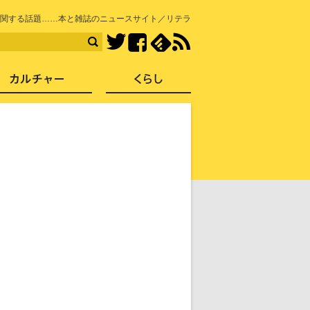
知を再発見
関する話題……本と雑誌のニュースサイト／リテラ
Facebook
feedly
RSS
Twitter
ス
社会
カルチャー
くらし