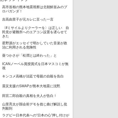
高市首相の熊本地震視察は北朝鮮並みのプ
1
ロパガンダ！
2
吉高由里子が元カレに言った一言
〈#ミサイルよりクーラーを〉は正しい 自
3
民党が避難所へのエアコン設置を遅らせて
きた
星野源がエッセイで明かしていた音楽が政
4
治に利用される危険性
5
葵つかさが「松潤とは終わった」と
ICANノーベル賞授賞式を日本マスコミが無
6
視
7
キンコメ高橋が法廷で母親の自殺を告白
8
震災支援のSMAPが熊本大地震に沈黙
9
田宮二郎自殺の真相を夫人が告白！
山里亮太が国会前デモを捻じ曲げ解説し批
10
判殺到
ラグビー日本代表への“日本の心”押し付けが
11