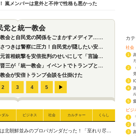
！ 嵐メンバーは意外と不仲で性格も悪かった
民党と統一教会
特集
2
会と自民党の関係をごまかすメディア…民放は有田芳生に発言自粛を要求
カテ
つきは警察に圧力！自民党が隠したい安倍元首相と統一教会の深い関係
社会
1
首相銃撃を安倍批判のせいにして「言論封殺」に利用する自民党応援団
三が「統一教会」イベントでトランプと演説！同性婚や夫婦別姓を攻撃
2
教会が安倍トランプ会談を仕掛けた
3
4
5
ビジ
ンダル
ビジネス
社会
カルチャー
くらし
1
2
高市首相の熊本地震避難所視察は北朝鮮並みのプロパガンダだった！「至れり尽くせり」の選ばれた避難所の一方で実態は…
3