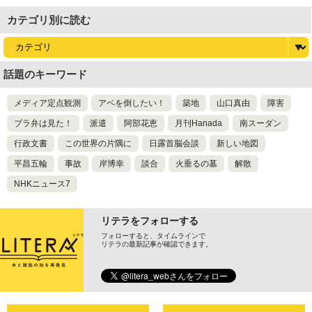
カテゴリ別に読む
話題のキーワード
メディア定点観測
アベを倒したい！
築地
山口真由
障害
ブラ弁は見た！
派遣
阿部花恵
月刊Hanada
南スーダン
行政文書
この世界の片隅に
日露首脳会談
新しい地図
平昌五輪
事故
岸博幸
談合
火垂るの墓
解散
NHKニュース7
リテラをフォローする
フォローすると、タイムラインで
リテラの最新記事が確認できます。