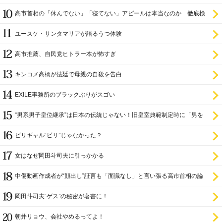
高市首相の「休んでない」「寝てない」アピールは本当なのか 徹底検
証
ユースケ・サンタマリアが語るうつ体験
高市推薦、自民党ヒトラー本が怖すぎ
キンコメ高橋が法廷で母親の自殺を告白
EXILE事務所のブラックぶりがスゴい
“男系男子皇位継承”は日本の伝統じゃない！旧皇室典範制定時に「男を
尊び女を卑む」と
ビリギャル“ビリ”じゃなかった？
女はなぜ岡田斗司夫に引っかかる
中傷動画作成者が“顔出し”証言も「面識なし」と言い張る高市首相の論
理破綻
岡田斗司夫“ゲス”の秘密が著書に！
朝井リョウ、会社やめるってよ！