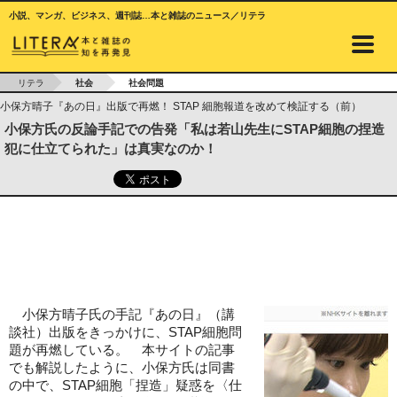
小説、マンガ、ビジネス、週刊誌…本と雑誌のニュース／リテラ
リテラ
社会
社会問題
小保方晴子『あの日』出版で再燃！ STAP 細胞報道を改めて検証する（前）
小保方氏の反論手記での告発「私は若山先生にSTAP細胞の捏造
犯に仕立てられた」は真実なのか！
小保方晴子氏の手記『あの日』（講
談社）出版をきっかけに、STAP細胞問
題が再燃している。 本サイトの記事
でも解説したように、小保方氏は同書
の中で、STAP細胞「捏造」疑惑を〈仕