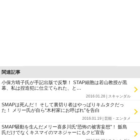
関連記事
小保方晴子氏が手記出版で反撃！ STAP細胞は若山教授が黒
幕、私は捏造犯に仕立てられた、と…
2016.01.28 | スキャンダル
SMAPは死んだ！ そして裏切り者はやっぱりキムタクだっ
た！ メリー氏が自ら“木村家にお呼ばれ”を告白
2016.01.19 | 芸能・エンタメ
SMAP騒動を生んだメリー喜多川氏“恐怖の被害妄想”！ 飯島
氏だけでなくキスマイのマネジャーにもクビ宣告