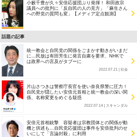
小籔千豊が久々安倍応援団ぶり発揮！ 和田政宗
議員への批判に「反自民の人の見方」「麻生さん
への野党の質問も変」【メディア定点観測】
話題の記事
統一教会と自民党の関係をごまかす動きがいまだ
に…民放は有田芳生に発言自粛を要求、NHKで
は政界への言及がタブーに
2022.07.21 | 社会
片山さつきは警察庁長官を使い奈良県警に圧力！
自民党が隠したい安倍元首相と統一教会の深い関
係、名称変更をめぐる疑惑
2022.07.14 | スキャンダル
安倍元首相銃撃 容疑者は宗教団体との関係が動
機と供述も…自民党応援団は事件を安倍批判のせ
いにして「言論封殺」に利用