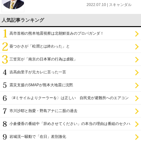
2022.07.10 | スキャンダル
人気記事ランキング
高市首相の熊本地震視察は北朝鮮並みのプロパガンダ！
葵つかさが「松潤とは終わった」と
三笠宮が「南京の日本軍の行為は虐殺」
吉高由里子が元カレに言った一言
震災支援のSMAPが熊本大地震に沈黙
〈#ミサイルよりクーラーを〉は正しい 自民党が避難所へのエアコン
設置を遅らせてきた
市川沙耶と熱愛・野島アナに二股の過去
小倉優香の番組中「辞めさせてください」の本当の理由は番組のセクハ
ラ
岩城滉一騒動で「在日」差別激化