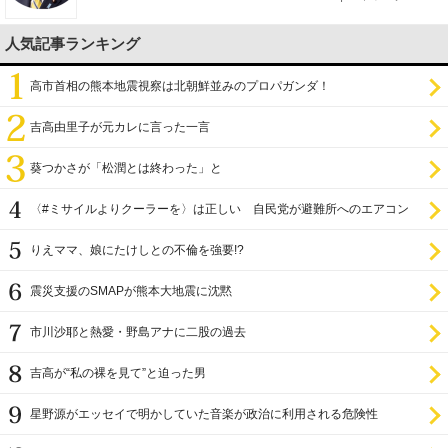
人気記事ランキング
高市首相の熊本地震視察は北朝鮮並みのプロパガンダ！
吉高由里子が元カレに言った一言
葵つかさが「松潤とは終わった」と
〈#ミサイルよりクーラーを〉は正しい 自民党が避難所へのエアコン
設置を遅らせてきた
りえママ、娘にたけしとの不倫を強要!?
震災支援のSMAPが熊本大地震に沈黙
市川沙耶と熱愛・野島アナに二股の過去
吉高が“私の裸を見て”と迫った男
星野源がエッセイで明かしていた音楽が政治に利用される危険性