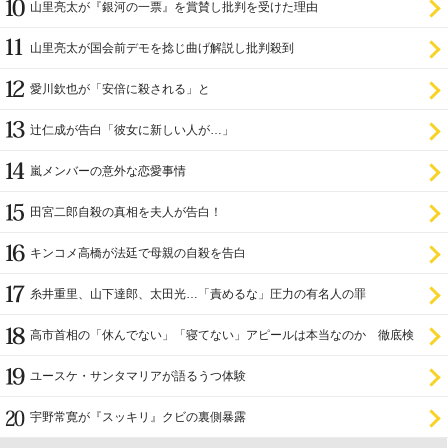
山里亮太が『銀河の一票』を賞賛し批判を受けた理由
山里亮太が国会前デモを捻じ曲げ解説し批判殺到
愛川欽也が「安倍に殺される」と
辻仁成が告白「彼女に新しい人が…」
嵐メンバーの意外な恋愛事情
田宮二郎自殺の真相を夫人が告白！
キンコメ高橋が法廷で母親の自殺を告白
糸井重里、山下達郎、太田光…「責めるな」圧力の有名人の罪
高市首相の「休んでない」「寝てない」アピールは本当なのか 徹底検
証
ユースケ・サンタマリアが語るうつ体験
宇野常寛が『スッキリ』クビの裏側暴露