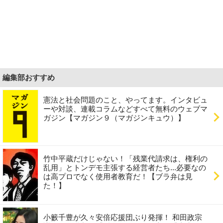
編集部おすすめ
憲法と社会問題のこと、やってます。インタビュ
ーや対談、連載コラムなどすべて無料のウェブマ
ガジン【マガジン９（マガジンキュウ）】
竹中平蔵だけじゃない！「残業代請求は、権利の
乱用」とトンデモ主張する経営者たち...必要なの
は高プロでなく使用者教育だ！【ブラ弁は見
た！】
小籔千豊が久々安倍応援団ぶり発揮！ 和田政宗