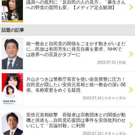
議員への批判に「反自民の人の見方」「麻生さん
への野党の質問も変」【メディア定点観測】
話題の記事
統一教会と自民党の関係をごまかす動きがいまだ
に…民放は有田芳生に発言自粛を要求、NHKで
は政界への言及がタブーに
2022.07.21 | 社会
片山さつきは警察庁長官を使い奈良県警に圧力！
自民党が隠したい安倍元首相と統一教会の深い関
係、名称変更をめぐる疑惑
2022.07.14 | スキャンダル
安倍元首相銃撃 容疑者は宗教団体との関係が動
機と供述も…自民党応援団は事件を安倍批判のせ
いにして「言論封殺」に利用
2022.07.10 | スキャンダル