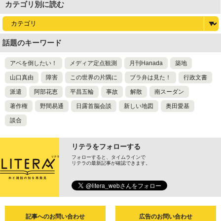
カテゴリ別に読む
話題のキーワード
アベを倒したい！
メディア定点観測
月刊Hanada
築地
山口真由
障害
この世界の片隅に
ブラ弁は見た！
行政文書
派遣
阿部花恵
平昌五輪
事故
解散
南スーダン
著作権
野間易通
日露首脳会談
新しい地図
奥田愛基
談合
リテラをフォローする
フォローすると、タイムラインで
リテラの最新記事が確認できます。
記事へのお問い合わせ
広告のお問い合わせ