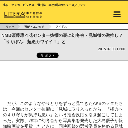
小説、マンガ、ビジネス、週刊誌…本と雑誌のニュース／リテラ
リテラ
芸能・エンタメ
アイドル
NMB須藤凛々花センター抜擢の裏に幻冬舎・見城徹の激推し？
「りりぽん、超絶カワイイ！」と
2015.07.08 11:00
だが、このようなやりとりをずっと見てきたAKBのヲタたち
は、今回のセンター抜擢に「見城に取り入ったから」「権力へ
のすり寄りが気持ち悪い」という拒否反応を引き起こしてしま
った。実際、昨年に幻冬舎から写真集を発売した大島優子が報
知映画賞を受賞したときに、同映画祭の選考委員を務める見城