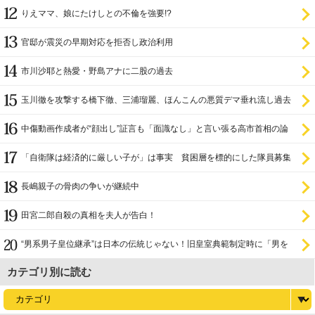
設置を遅らせてきた
りえママ、娘にたけしとの不倫を強要!?
官邸が震災の早期対応を拒否し政治利用
市川沙耶と熱愛・野島アナに二股の過去
玉川徹を攻撃する橋下徹、三浦瑠麗、ほんこんの悪質デマ垂れ流し過去
中傷動画作成者が“顔出し”証言も「面識なし」と言い張る高市首相の論
理破綻
「自衛隊は経済的に厳しい子が」は事実 貧困層を標的にした隊員募集
長嶋親子の骨肉の争いが継続中
田宮二郎自殺の真相を夫人が告白！
“男系男子皇位継承”は日本の伝統じゃない！旧皇室典範制定時に「男を
尊び女を卑む」と
カテゴリ別に読む