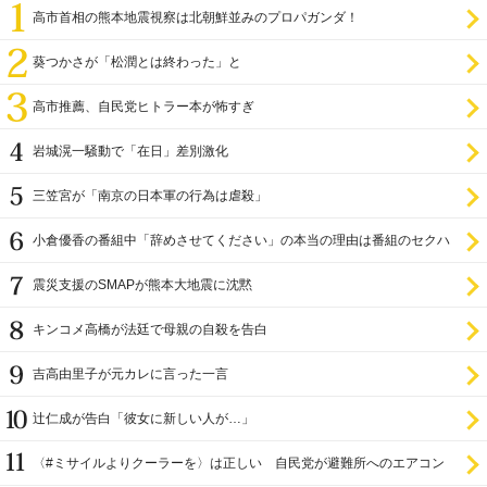
高市首相の熊本地震視察は北朝鮮並みのプロパガンダ！
葵つかさが「松潤とは終わった」と
高市推薦、自民党ヒトラー本が怖すぎ
岩城滉一騒動で「在日」差別激化
三笠宮が「南京の日本軍の行為は虐殺」
小倉優香の番組中「辞めさせてください」の本当の理由は番組のセクハ
ラ
震災支援のSMAPが熊本大地震に沈黙
キンコメ高橋が法廷で母親の自殺を告白
吉高由里子が元カレに言った一言
辻仁成が告白「彼女に新しい人が…」
〈#ミサイルよりクーラーを〉は正しい 自民党が避難所へのエアコン