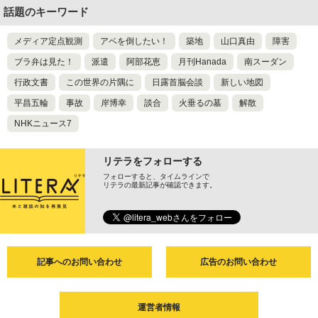
話題のキーワード
メディア定点観測
アベを倒したい！
築地
山口真由
障害
ブラ弁は見た！
派遣
阿部花恵
月刊Hanada
南スーダン
行政文書
この世界の片隅に
日露首脳会談
新しい地図
平昌五輪
事故
岸博幸
談合
火垂るの墓
解散
NHKニュース7
リテラをフォローする
フォローすると、タイムラインで
リテラの最新記事が確認できます。
記事へのお問い合わせ
広告のお問い合わせ
運営者情報