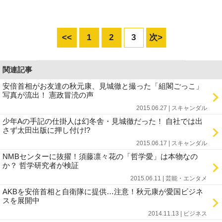
<<
1
2
3
次>
関連記事
安倍首相がお友達の秋元康、見城徹と撮った「組閣ごっこ」
写真が流出！ 憲政冒涜の声
2015.06.27 | スキャンダル
少年Aの手記の仕掛人は幻冬舎・見城徹だった！ 自社では出
さず太田出版に押し付け!?
2015.06.17 | スキャンダル
NMBセンターに抜擢！須藤凛々花の「哲学愛」は本物なの
か？ 哲学研究者が検証
2015.06.11 | 芸能・エンタメ
AKBを安倍首相と自衛隊に提供…注意！秋元康が愛国ビジネ
スを展開中
2014.11.13 | ビジネス