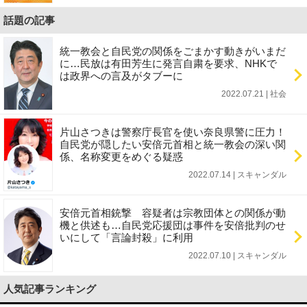
話題の記事
統一教会と自民党の関係をごまかす動きがいまだ
に…民放は有田芳生に発言自粛を要求、NHKで
は政界への言及がタブーに
2022.07.21 | 社会
片山さつきは警察庁長官を使い奈良県警に圧力！
自民党が隠したい安倍元首相と統一教会の深い関
係、名称変更をめぐる疑惑
2022.07.14 | スキャンダル
安倍元首相銃撃 容疑者は宗教団体との関係が動
機と供述も…自民党応援団は事件を安倍批判のせ
いにして「言論封殺」に利用
2022.07.10 | スキャンダル
人気記事ランキング