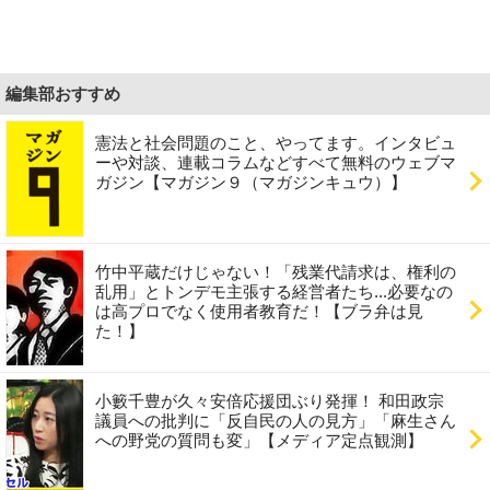
編集部おすすめ
憲法と社会問題のこと、やってます。インタビュ
ーや対談、連載コラムなどすべて無料のウェブマ
ガジン【マガジン９（マガジンキュウ）】
竹中平蔵だけじゃない！「残業代請求は、権利の
乱用」とトンデモ主張する経営者たち...必要なの
は高プロでなく使用者教育だ！【ブラ弁は見
た！】
小籔千豊が久々安倍応援団ぶり発揮！ 和田政宗
議員への批判に「反自民の人の見方」「麻生さん
への野党の質問も変」【メディア定点観測】