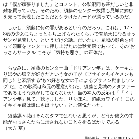
は「僕が頑張りました」とコメント、公私混同も甚だしいと非
難を買っていた。そのため、須藤のセンター抜擢も見城に媚び
を売って実現したことだとシラけたムードが漂っているのだ。
しかし、須藤に何の罪があるというのだろう。これは、17・
8歳の少女にちょっともち上げられたくらいで有頂天になるオッ
サンが見苦しい、というだけの話。だいたい、見城の顔色を伺
って須藤をセンターに押し上げたのは秋元康であって、その“お
っさんサークル”こそが「気持ち悪さ」の正体だ。
ちなみに、須藤のセンター曲「ドリアン少年」は、ケーキよ
りほやの塩辛が好きだという女の子が《ブサイクもイケメンも
同じ》と豪語する“もの好きな女の子によるブサメン励ましソン
グ”だ。この歌詞は秋元の悪意が出た、須藤と見城のメタファー
であるような気がしてならないが、当の本人の反応は「「ドリ
アン少年」見て、聴きました。りりぽん、超絶カワイイ！ この
イキイキ感は誰にも出せない」とご満悦だった。
須藤凛々花はそんなタマではないと思うが、どうか彼女の才
能がおっさんたちに潰されないことを祈るばかりである。
（大方 草）
最終更新：2015.07.08 01:26