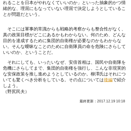
れることを日本がやれなくていいのか」といった抽象的かつ情
緒的な、理屈にもなっていない理屈で決定しようとしているこ
とが問題だという。
そこには軍事的常識からも戦略的考察からも整合性がなく、
真の政策目標がどこにあるかもわからない。何のため、どんな
目的を達成するために集団的自衛権が必要なのかもわからな
い。そんな曖昧なことのために自衛隊員の命を危険にさらして
いいのか、ということだ。
それにしても、いったいなぜ、安倍首相は、国民や自衛隊を
危機にさらしてまで、集団的自衛権を強行し、こんな非現実的
な安保政策を推し進めようとしているのか。柳澤氏はそれにつ
いても驚くべき分析をしている。その点については
後編
で紹介
しよう。
（野尻民夫）
最終更新：2017.12.19 10:18