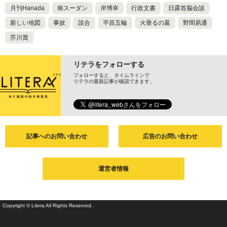
月刊Hanada
南スーダン
岸博幸
行政文書
日露首脳会談
新しい地図
事故
談合
平昌五輪
火垂るの墓
野間易通
芥川賞
リテラをフォローする
フォローすると、タイムラインで
リテラの最新記事が確認できます。
記事へのお問い合わせ
広告のお問い合わせ
運営者情報
Copyright © Litera All Rights Reserved.