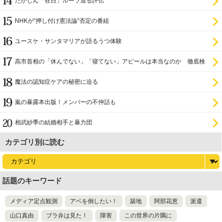
たかじん「在日」ルーツ迫る評伝
NHKが“押し付け憲法論”否定の番組
ユースケ・サンタマリアが語るうつ体験
高市首相の「休んでない」「寝てない」アピールは本当なのか 徹底検
証
魔法の認知症ケアの秘密に迫る
嵐の暴露本出版！メンバーの不仲話も
相武紗季の結婚相手と暴力団
カテゴリ別に読む
話題のキーワード
メディア定点観測
アベを倒したい！
築地
阿部花恵
派遣
山口真由
ブラ弁は見た！
障害
この世界の片隅に