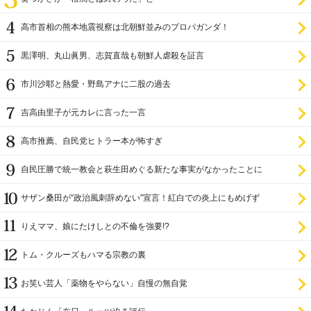
高市首相の熊本地震視察は北朝鮮並みのプロパガンダ！
黒澤明、丸山眞男、志賀直哉も朝鮮人虐殺を証言
市川沙耶と熱愛・野島アナに二股の過去
吉高由里子が元カレに言った一言
高市推薦、自民党ヒトラー本が怖すぎ
自民圧勝で統一教会と萩生田めぐる新たな事実がなかったことに
サザン桑田が“政治風刺辞めない”宣言！紅白での炎上にもめげず
りえママ、娘にたけしとの不倫を強要!?
トム・クルーズもハマる宗教の裏
お笑い芸人「薬物をやらない」自慢の無自覚