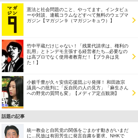
憲法と社会問題のこと、やってます。インタビュ
ーや対談、連載コラムなどすべて無料のウェブマ
ガジン【マガジン９（マガジンキュウ）】
竹中平蔵だけじゃない！「残業代請求は、権利の
乱用」とトンデモ主張する経営者たち...必要なの
は高プロでなく使用者教育だ！【ブラ弁は見
た！】
小籔千豊が久々安倍応援団ぶり発揮！ 和田政宗
議員への批判に「反自民の人の見方」「麻生さん
への野党の質問も変」【メディア定点観測】
話題の記事
統一教会と自民党の関係をごまかす動きがいまだ
に…民放は有田芳生に発言自粛を要求、NHKで