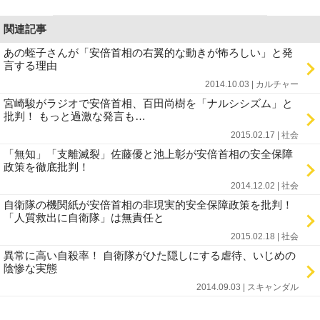
関連記事
あの蛭子さんが「安倍首相の右翼的な動きが怖ろしい」と発
言する理由
2014.10.03 | カルチャー
宮崎駿がラジオで安倍首相、百田尚樹を「ナルシシズム」と
批判！ もっと過激な発言も…
2015.02.17 | 社会
「無知」「支離滅裂」佐藤優と池上彰が安倍首相の安全保障
政策を徹底批判！
2014.12.02 | 社会
自衛隊の機関紙が安倍首相の非現実的安全保障政策を批判！
「人質救出に自衛隊」は無責任と
2015.02.18 | 社会
異常に高い自殺率！ 自衛隊がひた隠しにする虐待、いじめの
陰惨な実態
2014.09.03 | スキャンダル