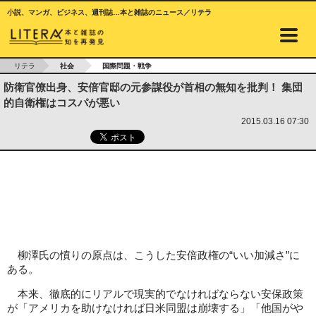
小説、マンガ、ビジネス、週刊誌…本と雑誌のニュース／リテラ
リテラ
社会
国際問題・戦争
防衛官僚出身、安倍官邸の元参謀役が首相の無知を批判！ 集団
的自衛権はコスパが悪い
2015.03.16 07:30
柳澤氏の憤りの原点は、こうした安倍政権の“いい加減さ”に
ある。
本来、徹底的にリアルで現実的でなければならない安保政策
が「アメリカを助けなければ日米同盟は崩壊する」「他国がや