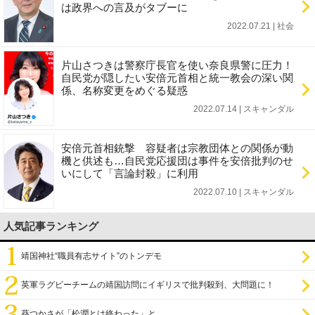
は政界への言及がタブーに
2022.07.21 | 社会
片山さつきは警察庁長官を使い奈良県警に圧力！
自民党が隠したい安倍元首相と統一教会の深い関
係、名称変更をめぐる疑惑
2022.07.14 | スキャンダル
安倍元首相銃撃 容疑者は宗教団体との関係が動
機と供述も…自民党応援団は事件を安倍批判のせ
いにして「言論封殺」に利用
2022.07.10 | スキャンダル
人気記事ランキング
靖国神社“職員有志サイト”のトンデモ
英軍ラグビーチームの靖国訪問にイギリスで批判殺到、大問題に！
葵つかさが「松潤とは終わった」と