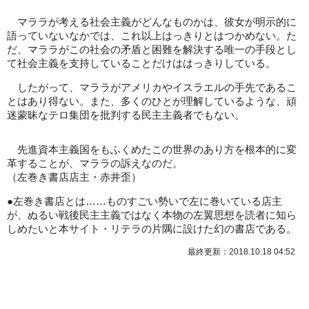
マララが考える社会主義がどんなものかは、彼女が明示的に
語っていないなかでは、これ以上はっきりとはつかめない。た
だ、マララがこの社会の矛盾と困難を解決する唯一の手段とし
て社会主義を支持していることだけははっきりしている。
したがって、マララがアメリカやイスラエルの手先であるこ
とはあり得ない。また、多くのひとが理解しているような、頑
迷蒙昧なテロ集団を批判する民主主義者でもない。
先進資本主義国をもふくめたこの世界のあり方を根本的に変
革することが、マララの訴えなのだ。
（左巻き書店店主・赤井歪）
●左巻き書店とは……ものすごい勢いで左に巻いている店主
が、ぬるい戦後民主主義ではなく本物の左翼思想を読者に知ら
しめたいと本サイト・リテラの片隅に設けた幻の書店である。
最終更新：2018.10.18 04:52