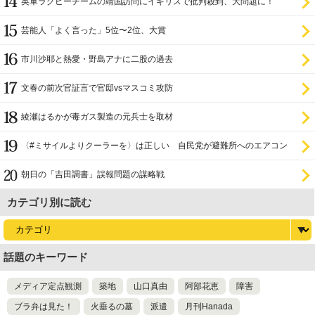
英軍ラグビーチームの靖国訪問にイギリスで批判殺到、大問題に！
芸能人「よく言った」5位〜2位、大賞
市川沙耶と熱愛・野島アナに二股の過去
文春の前次官証言で官邸vsマスコミ攻防
綾瀬はるかが毒ガス製造の元兵士を取材
〈#ミサイルよりクーラーを〉は正しい 自民党が避難所へのエアコン
設置を遅らせてきた
朝日の「吉田調書」誤報問題の謀略戦
カテゴリ別に読む
話題のキーワード
メディア定点観測
築地
山口真由
阿部花恵
障害
ブラ弁は見た！
火垂るの墓
派遣
月刊Hanada