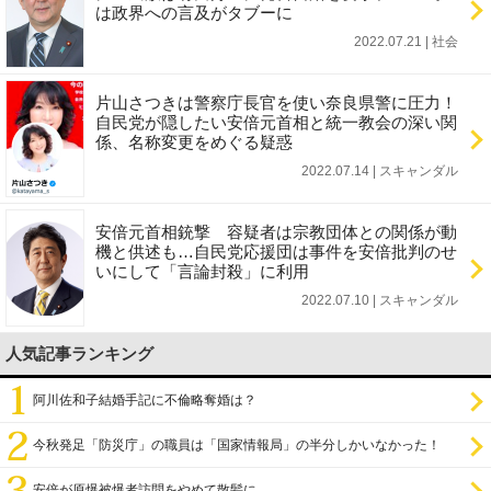
は政界への言及がタブーに
2022.07.21 | 社会
片山さつきは警察庁長官を使い奈良県警に圧力！
自民党が隠したい安倍元首相と統一教会の深い関
係、名称変更をめぐる疑惑
2022.07.14 | スキャンダル
安倍元首相銃撃 容疑者は宗教団体との関係が動
機と供述も…自民党応援団は事件を安倍批判のせ
いにして「言論封殺」に利用
2022.07.10 | スキャンダル
人気記事ランキング
阿川佐和子結婚手記に不倫略奪婚は？
今秋発足「防災庁」の職員は「国家情報局」の半分しかいなかった！
安倍が原爆被爆者訪問をやめて散髪に