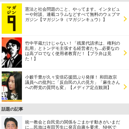
憲法と社会問題のこと、やってます。インタビュ
ーや対談、連載コラムなどすべて無料のウェブマ
ガジン【マガジン９（マガジンキュウ）】
竹中平蔵だけじゃない！「残業代請求は、権利の
乱用」とトンデモ主張する経営者たち...必要なの
は高プロでなく使用者教育だ！【ブラ弁は見
た！】
小籔千豊が久々安倍応援団ぶり発揮！ 和田政宗
議員への批判に「反自民の人の見方」「麻生さん
への野党の質問も変」【メディア定点観測】
話題の記事
統一教会と自民党の関係をごまかす動きがいまだ
に…民放は有田芳生に発言自粛を要求、NHKで