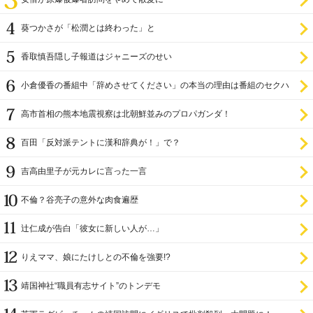
葵つかさが「松潤とは終わった」と
香取慎吾隠し子報道はジャニーズのせい
小倉優香の番組中「辞めさせてください」の本当の理由は番組のセクハ
ラ
高市首相の熊本地震視察は北朝鮮並みのプロパガンダ！
百田「反対派テントに漢和辞典が！」で？
吉高由里子が元カレに言った一言
不倫？谷亮子の意外な肉食遍歴
辻仁成が告白「彼女に新しい人が…」
りえママ、娘にたけしとの不倫を強要!?
靖国神社“職員有志サイト”のトンデモ