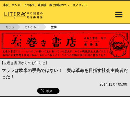
小説、マンガ、ビジネス、週刊誌…本と雑誌のニュース／リテラ
リテラ
カルチャー
教養
【左巻き書店からのお知らせ】
マララは欧米の手先ではない！ 実は革命を目指す社会主義者だ
った！
2014.11.07 05:00