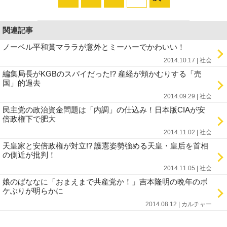
関連記事
ノーベル平和賞マララが意外とミーハーでかわいい！
2014.10.17 | 社会
編集局長がKGBのスパイだった!? 産経が頬かむりする「売
国」的過去
2014.09.29 | 社会
民主党の政治資金問題は「内調」の仕込み！日本版CIAが安
倍政権下で肥大
2014.11.02 | 社会
天皇家と安倍政権が対立!? 護憲姿勢強める天皇・皇后を首相
の側近が批判！
2014.11.05 | 社会
娘のばななに「おまえまで共産党か！」吉本隆明の晩年のボ
ケぶりが明らかに
2014.08.12 | カルチャー