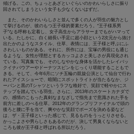
傾げる。この、ちょっとあざといぐらいのかわいらしさに振り
回されてしまうという女子も少なくないはずだ。
また、そのかわいらしさと並んで多くの人が羽生の魅力とし
て挙げるのが、彼のもつ王子様的要素だろう。“王子様系男
子”なる呼称も定着し、女子高生からアラサーまでもがハマって
いる。たしかに、白く細長い手足に超小顔という2次元から抜け
出たかのようなスタイル、仕草、表情には、王子様と呼ぶにふ
さわしいものがある。それに、所作には、宝塚の男役にも通じ
るような、女性が理想とするカッコよさと美しさが具現化され
ている。写真集でも、そのしなやかな身体を活かしたレイバッ
クイナバウアーやドーナツスピンをじっくり堪能することもで
きる。そして、今年6月にソチ五輪の凱旋公演として仙台で行わ
れたアイスショーで、暗闇にスポットライトが当たるなか、ジ
ーパンと黒のTシャツというラフな格好で、笑顔で軽やかにス
テップを踏んでいる羽生。さらに、2013年のスケートカナダで
の、感情のこもった真剣なまなざしで指先まで意識された手を
前方に差しのべる仕草。2012年のグランプリファイナルで頭の
後ろと腰に手を当て、爽やかな笑顔でポーズを決める姿など
は、ザ・王子様といった感じで、見るものをうっとりさせる。
かっこよさや男らしさもあるのだが、決して男臭くならないと
ころも彼が王子様と呼ばれる所以だろう。