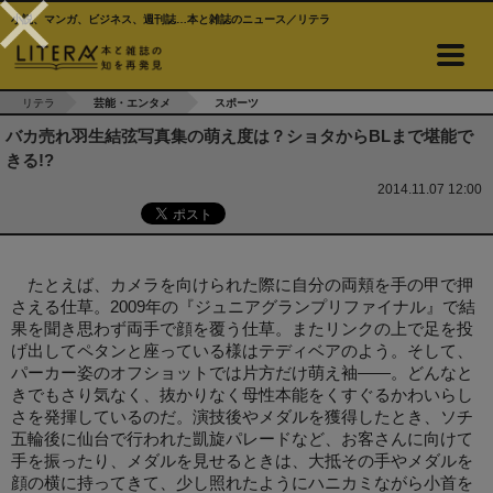
小説、マンガ、ビジネス、週刊誌…本と雑誌のニュース／リテラ
リテラ
芸能・エンタメ
スポーツ
バカ売れ羽生結弦写真集の萌え度は？ショタからBLまで堪能で
きる!?
2014.11.07 12:00
たとえば、カメラを向けられた際に自分の両頬を手の甲で押
さえる仕草。2009年の『ジュニアグランプリファイナル』で結
果を聞き思わず両手で顔を覆う仕草。またリンクの上で足を投
げ出してペタンと座っている様はテディベアのよう。そして、
パーカー姿のオフショットでは片方だけ萌え袖――。どんなと
きでもさり気なく、抜かりなく母性本能をくすぐるかわいらし
さを発揮しているのだ。演技後やメダルを獲得したとき、ソチ
五輪後に仙台で行われた凱旋パレードなど、お客さんに向けて
手を振ったり、メダルを見せるときは、大抵その手やメダルを
顔の横に持ってきて、少し照れたようにハニカミながら小首を