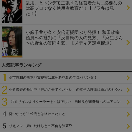
乱用」とトンデモ主張する経営者たち...必要なの
は高プロでなく使用者教育だ！【ブラ弁は見
た！】
小籔千豊が久々安倍応援団ぶり発揮！ 和田政宗
議員への批判に「反自民の人の見方」「麻生さん
への野党の質問も変」【メディア定点観測】
人気記事ランキング
高市首相の熊本地震視察は北朝鮮並みのプロパガンダ！
小倉優香の番組中「辞めさせてください」の本当の理由は番組のセクハ
ラ
〈#ミサイルよりクーラーを〉は正しい 自民党が避難所へのエアコン
設置を遅らせてきた
葵つかさが「松潤とは終わった」と
りえママ、娘にたけしとの不倫を強要!?