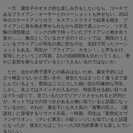
一方、腐女子やオタク的な楽しみ方をしたいなら、コーチで
あるブライアン・オーサーとのツーショットも外せない。2012
年のスケートアメリカで、キスアンドクライで結果を聞き、ブ
ライアンに肩を抱き寄せられながら笑顔で喜ぶシーン。ソチ五
輪の演技後は、リンクの外で待っていたブライアンと抱き合う
姿が……。拠点としているカナダのトロントでは、階段のうえ
にいるブライアンが羽生の肩に肘をのせ、笑顔で写ったツーシ
ョットもある。羽生が「ブライアン、カモン！」と声をかけ、
実現したというこの写真。2人の信頼関係も伝わってくるし、密
かに妄想を膨らませているという人もいるのではないか。
ただ、ほかの男子選手との絡みはないため、腐女子的には
少々物足りないかと思いきや、彼女たちはまったく違う点で楽
しんでいるよう。普段はニコニコした細い目が印象的な羽生。
しかし、氷上ではスイッチが入るのか、時折見せる鋭い目つき
はドSっぽくて、見ているだけでゾクゾクさせられると評判だ
が、ネットではその目つきがある人物に似ていると話題になっ
ているのだ。それが、腐女子にも大人気の『進撃の巨人』（講
談社）に登場するリヴァイ兵長。一時期、羽生は『新世紀エヴ
ァンゲリオン』（テレビ東京）の碇シンジにも似ていると話題
になったが、彼女たちはこういった2次元的要素でも楽しんでい
るらしい。