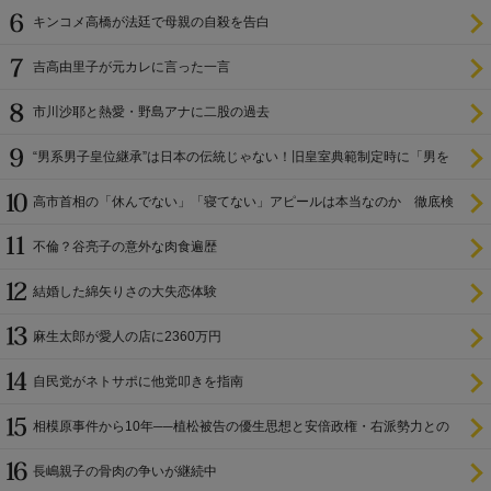
キンコメ高橋が法廷で母親の自殺を告白
吉高由里子が元カレに言った一言
市川沙耶と熱愛・野島アナに二股の過去
“男系男子皇位継承”は日本の伝統じゃない！旧皇室典範制定時に「男を
尊び女を卑む」と
高市首相の「休んでない」「寝てない」アピールは本当なのか 徹底検
証
不倫？谷亮子の意外な肉食遍歴
結婚した綿矢りさの大失恋体験
麻生太郎が愛人の店に2360万円
自民党がネトサポに他党叩きを指南
相模原事件から10年──植松被告の優生思想と安倍政権・右派勢力との
関係
長嶋親子の骨肉の争いが継続中