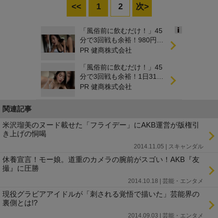
<<
1
2
次>
「風俗前に飲むだけ！」45
Ads
分で3回戦も余裕！980円で
by
朝まで絶好調
PR 健商株式会社
logly
「風俗前に飲むだけ！」45
分で3回戦も余裕！1日31円
で朝まで絶好調
PR 健商株式会社
関連記事
米沢瑠美のヌード載せた「フライデー」にAKB運営が版権引
き上げの恫喝
2014.11.05 | スキャンダル
休養宣言！モー娘。道重のカメラの腕前がスゴい！AKB『友
撮』に圧勝
2014.10.18 | 芸能・エンタメ
現役グラビアアイドルが「刺される覚悟で描いた」芸能界の
裏側とは!?
2014.09.03 | 芸能・エンタメ