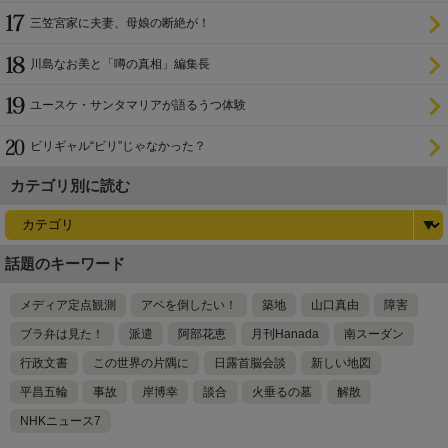
三笠宮家に夫妻、母娘の断絶が！
川島なお美と「噂の真相」編集長
ユースケ・サンタマリアが語るうつ体験
ビリギャル“ビリ”じゃなかった？
カテゴリ別に読む
話題のキーワード
メディア定点観測
アベを倒したい！
築地
山口真由
障害
ブラ弁は見た！
派遣
阿部花恵
月刊Hanada
南スーダン
行政文書
この世界の片隅に
日露首脳会談
新しい地図
平昌五輪
事故
岸博幸
談合
火垂るの墓
解散
NHKニュース7