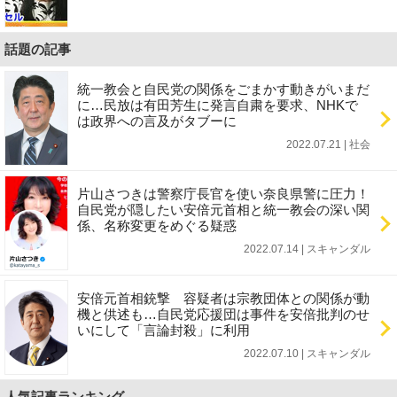
話題の記事
統一教会と自民党の関係をごまかす動きがいまだ
に…民放は有田芳生に発言自粛を要求、NHKで
は政界への言及がタブーに
2022.07.21 | 社会
片山さつきは警察庁長官を使い奈良県警に圧力！
自民党が隠したい安倍元首相と統一教会の深い関
係、名称変更をめぐる疑惑
2022.07.14 | スキャンダル
安倍元首相銃撃 容疑者は宗教団体との関係が動
機と供述も…自民党応援団は事件を安倍批判のせ
いにして「言論封殺」に利用
2022.07.10 | スキャンダル
人気記事ランキング