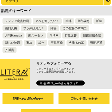
話題のキーワード
メディア定点観測
アベを倒したい！
築地
阿部花恵
派遣
山口真由
ブラ弁は見た！
障害
この世界の片隅に
月刊Hanada
南スーダン
岸博幸
行政文書
日露首脳会談
新しい地図
事故
談合
平昌五輪
火垂るの墓
野間易通
芥川賞
リテラをフォローする
フォローすると、タイムラインで
リテラの最新記事が確認できます。
記事へのお問い合わせ
広告のお問い合わせ