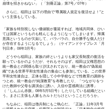
崩壊を招きかねない」（「別冊正論」第7号／07年）
さらに、稲田は 以下の理由で“尊属殺人規定を復活せよ！”と
いう主張もしている。
「家族を特別視しない価値観が蔓延すれば、地域共同体、ひい
ては国家というものも軽んじるようになってしまいます。帰属
意識というものが欠如して、バラバラの、自分勝手な個人だけ
が存在するようになるでしょう」（ケイアンドケイプレス「月
刊日本」08年3月号）
どうやら稲田は、家族の絆というよりも家父長制度の復活を
願っているかのようだが、それもそのはず。稲田は父権思想の
統一教会との関係も取り沙汰されており、統一教会の“偽装組
織”である世界平和女性連合の集会にも参加している。この世界
平和女性連合は、正体を隠して小中学校などで性教育の講師を
つとめ、統一教会の“純潔教育”を布教したり、「つながりをつ
けた教師や父母を講演会に誘い、入信や霊感商法に誘導」
（「しんぶん赤旗」08年5月5日号）したりしている組織だとい
う。まさに主張も人脈もカルトだらけということだろうか。
ちなみに、稲田は徴兵制にもご執心だ。「正論」11年3月号