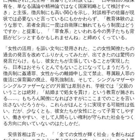
に掲載された元空将・佐藤守との対談では、「日本独自の核保
有を、単なる議論や精神論ではなく国家戦略として検討すべ
き」と主張。徴兵制にも高い関心を示し、対談相手の佐藤が現
状では必要ないと言っているにもかかわらず、「教育体験のよ
うな形で、若者全員に一度は自衛隊に触れてもらう制度はどう
ですか」と提案し、「「草食系」といわれる今の男子たちも背
筋がビシッとするかもしれませんね」と締めくくっている。
「女性の活用」を謳い文句に登用された、この女性閣僚たちの
過去の発言を改めてふりかえってみたが、出てきたのは驚愕の
発言だらけ。もし、彼女たちが主張していることが実現した
ら、日本はおそらくとんでもないことになってしまうだろう。
徴兵制に姦通罪、女性からの離婚申し立て禁止、尊属殺人罪の
復活に保育園の廃止、母乳強制法。そして、シングルマザーや
シングルファザーなどの“片親”は差別され、学校では「父親の
いうことは絶対」「結婚まで処女を貫け」という教育が施され
る……。もちろん閣僚になればさすがにここまでのことを言い
出さないだろうから、これらがほんとうに実現する可能性は低
い。だが、少なくとも、彼女たちが女性にとって子育てしやす
い、働きやすい、そして人間らしい権利が守られた社会をつく
る方向に向いていないのはたしかだ。
安倍首相は言った。「「全ての女性が輝く社会」を創らねば