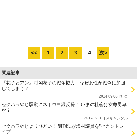
<<
1
2
3
4
次>
関連記事
『花子とアン』村岡花子の戦争協力 なぜ女性が戦争に加担
してしまう？
2014.09.06 | 社会
セクハラやじ騒動にネトウヨ猛反発！ いまの社会は女尊男卑
か？
2014.07.01 | スキャンダル
セクハラやじよりひどい！ 週刊誌が塩村議員を”セカンドレ
イプ”