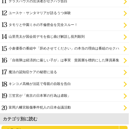
テラスハウスの出演者がセクハラ告白
ユースケ・サンタマリアが語るうつ体験
タモリと中園ミホの不倫密会を完全スルー！
山里亮太が国会前デモを捻じ曲げ解説し批判殺到
小倉優香の番組中「辞めさせてください」の本当の理由は番組のセクハ
ラ
「自衛隊は経済的に厳しい子が」は事実 貧困層を標的にした隊員募集
魔法の認知症ケアの秘密に迫る
キンコメ高橋が法廷で母親の自殺を告白
三笠宮が「南京の日本軍の行為は虐殺」
富岡八幡宮殺傷事件犯人の日本会議活動
カテゴリ別に読む