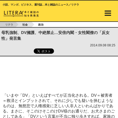
小説、マンガ、ビジネス、週刊誌…本と雑誌のニュース／リテラ
リテラ
社会
政治
母乳強制、DV擁護、中絶禁止…安倍内閣・女性閣僚の「反女
性」発言集
2014.09.08 08:25
「いまや「DV」といえばすべてが正当化される。DV＝被害者
＝救済とインプットされて、それに少しでも疑いを挟むような
ものは、無慈悲で人権感覚に乏しい人非人といわんばかりであ
る。まさに、そこのけそこのけDV様のお通りだ、お犬さまのご
としである」「DVという言葉が不当に独り歩きすれば、家族の