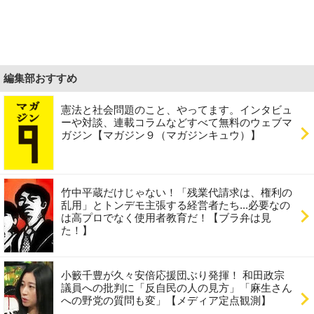
編集部おすすめ
憲法と社会問題のこと、やってます。インタビュ
ーや対談、連載コラムなどすべて無料のウェブマ
ガジン【マガジン９（マガジンキュウ）】
竹中平蔵だけじゃない！「残業代請求は、権利の
乱用」とトンデモ主張する経営者たち...必要なの
は高プロでなく使用者教育だ！【ブラ弁は見
た！】
小籔千豊が久々安倍応援団ぶり発揮！ 和田政宗
議員への批判に「反自民の人の見方」「麻生さん
への野党の質問も変」【メディア定点観測】