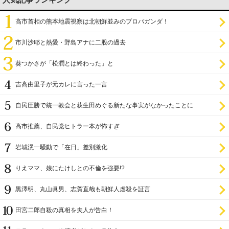
高市首相の熊本地震視察は北朝鮮並みのプロパガンダ！
市川沙耶と熱愛・野島アナに二股の過去
葵つかさが「松潤とは終わった」と
吉高由里子が元カレに言った一言
自民圧勝で統一教会と萩生田めぐる新たな事実がなかったことに
高市推薦、自民党ヒトラー本が怖すぎ
岩城滉一騒動で「在日」差別激化
りえママ、娘にたけしとの不倫を強要!?
黒澤明、丸山眞男、志賀直哉も朝鮮人虐殺を証言
田宮二郎自殺の真相を夫人が告白！