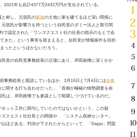
、2021年も合計4377万2432万円が支出されている。
戚と称し、元宿氏の
家族
の土地に家を建てるほど深い関係に
、元宿氏が影響力を持つという自民党のダミー法人と取引関
裁判で認定された「ワンズクエスト社の社長の指示のもとで会
てきた」という事実を踏まえると、自民党が情報操作を目的
に深まったというほかないだろう。
民党の自民党事務総長の立場にあり、岸田政権に深くかか
事務総長と面談しているほか、3月15日と7月4日には
会食
金に関する打ち合わせだった」「首相が極秘の情勢調査を命
宿氏は、岸田政権でも参謀として暗躍しつづけているのだ。
がネット工作に関与していたのではないかという、この疑
ンズクエスト社社長との関係や、「システム収納センター」
山ほどある。判決が下されたからといって、「Dappi」問題