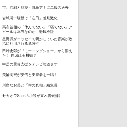
12
市川沙耶と熱愛・野島アナに二股の過去
13
岩城滉一騒動で「在日」差別激化
高市首相の「休んでない」「寝てない」ア
14
ピールは本当なのか 徹底検証
星野源がエッセイで明かしていた音楽が政
15
治に利用される危険性
田崎史郎が『モーニングショー』から消え
16
た！ 原因は玉川徹？
17
中居の震災支援をテレビ報道せず
18
美輪明宏が安倍と支持者を一喝！
19
川島なお美と「噂の真相」編集長
20
セカオワSaoriの小説が直木賞候補に