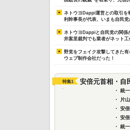
ネトウヨDappi運営との取引
利幹事長が代表、いまも自民党か
ネトウヨDappiと自民党の関
井案里裁判でも業者がネット工
野党をフェイク攻撃してきた有名
ウェブ制作会社だった！
安倍元首相・自
特集
1
・
統一教
・
片山さ
・
安倍元
・
安倍晋
・
統一