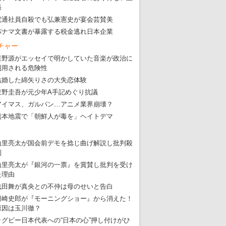
張
電通社員自殺でも弘兼憲史が宴会芸賛美
パナマ文書が暴露する税金逃れ日本企業
チャー
星野源がエッセイで明かしていた音楽が政治に
利用される危険性
結婚した綿矢りさの大失恋体験
東野圭吾が元少年A手記めぐり抗議
アイマス、ガルパン…アニメ業界崩壊？
熊本地震で「朝鮮人が毒を」ヘイトデマ
山里亮太が国会前デモを捻じ曲げ解説し批判殺
到
山里亮太が『銀河の一票』を賞賛し批判を受け
た理由
浅田舞が真央との不仲は母のせいと告白
田崎史郎が『モーニングショー』から消えた！
原因は玉川徹？
ラグビー日本代表への“日本の心”押し付けがひ