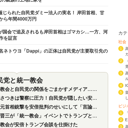
を報じられた自民党ダミー法人の実名！ 岸田首相、甘
ら年間4000万円
係が国会で追及されるも岸田首相はゴマカシ…一方、河
カテ
作を証言
社会
1
ネトウヨ「Dappi」の正体は自民党が主要取引先の
2
3
民党と統一教会
特集
2
4
会と自民党の関係をごまかすメディア…民放は有田芳生に発言自粛を要求
5
つきは警察に圧力！自民党が隠したい安倍元首相と統一教会の深い関係
ビジ
首相銃撃を安倍批判のせいにして「言論封殺」に利用する自民党応援団
1
三が「統一教会」イベントでトランプと演説！同性婚や夫婦別姓を攻撃
2
教会が安倍トランプ会談を仕掛けた
3