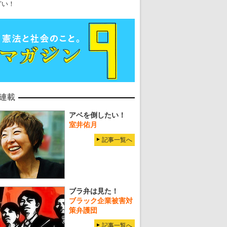
どい！
連載
アベを倒したい！
室井佑月
記事一覧へ
ブラ弁は見た！
ブラック企業被害対
策弁護団
記事一覧へ