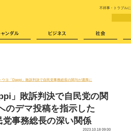
LITERA／リテラ 本と雑誌の
不祥事・トラブルに
芸能・エンタメ
スキャンダル
ビジネ
トウヨ「Dappi」敗訴判決で自民党事務総長の関与が濃厚に
ppi」敗訴判決で自民党の関
党へのデマ投稿を指示した
民党事務総長の深い関係
2023.10.18 09:00