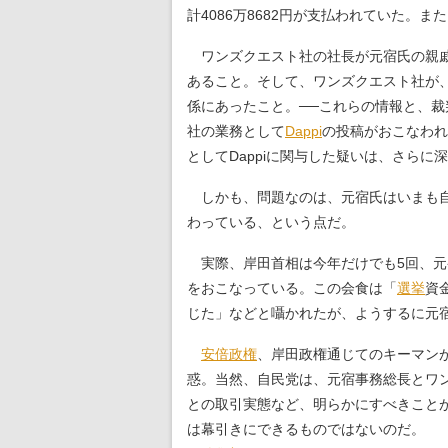
計4086万8682円が支払われていた。また
ワンズクエスト社の社長が元宿氏の親
あること。そして、ワンズクエスト社が
係にあったこと。──これらの情報と、
社の業務として
Dappi
の投稿がおこなわれ
としてDappiに関与した疑いは、さら
しかも、問題なのは、元宿氏はいまも自
わっている、という点だ。
実際、岸田首相は今年だけでも5回、元宿
をおこなっている。この会食は「
選挙
資
じた」などと囁かれたが、ようするに元
安倍政権
、岸田政権通じてのキーマン
惑。当然、自民党は、元宿事務総長とワ
との取引実態など、明らかにすべきことが
は幕引きにできるものではないのだ。