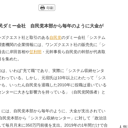
印刷
自民ダミー会社 自民党本部から毎年のように大金が
ズクエスト社と取引のある
自民党
のダミー会社「システム
調査機関の企業情報には、ワンズクエスト社の販売先に「シ
過去に岸田首相や
甘利明
・元幹事長ら自民党の幹部が代表取
目を集めた。
は、いわば“充て職”であり、実際に「システム収納センタ
変わっている。しかし、元宿氏は10年以上にわたって「シス
も、いったん自民党を退職した2010年に役職は退いている
センターに大きな影響力を持っている」（自民党関係者）と
には、自民党本部から毎年のように、大金が支出されてい
自民党本部から「システム収納センター」に対して「政治活
毎月月末に350万円前後を支出。2019年の1年間だけで合
人気