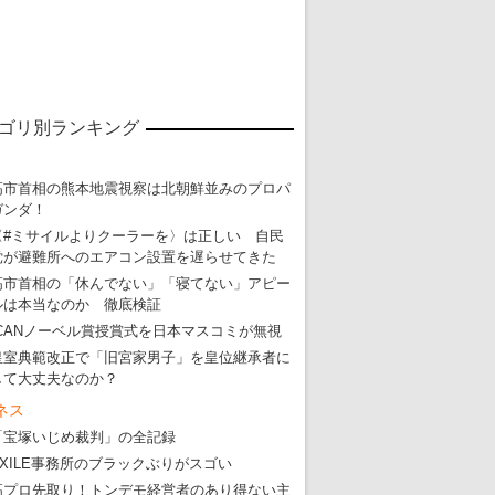
ゴリ別ランキング
高市首相の熊本地震視察は北朝鮮並みのプロパ
ガンダ！
〈#ミサイルよりクーラーを〉は正しい 自民
党が避難所へのエアコン設置を遅らせてきた
高市首相の「休んでない」「寝てない」アピー
ルは本当なのか 徹底検証
東京五輪強行開催特別企画 大ウソだら
ICANノーベル賞授賞式を日本マスコミが無視
・
五輪入場行進にすぎやまこういちの曲、杉田水脈のLGB
皇室典範改正で「旧宮家男子」を皇位継承者に
・
大ウソだらけの東京五輪！ 安倍・菅・森はどんな嘘を
して大丈夫なのか？
ネス
・
五輪サッカー・久保建英が南アの陽性者に「僕らに損ではない」
「宝塚いじめ裁判」の全記録
・
五輪関係者が入国当日、築地を散歩！
EXILE事務所のブラックぶりがスゴい
・
五輪でIOCラウンジ以外にVIPルーム、広告代理店は物品購入
高プロ先取り！トンデモ経営者のあり得ない主