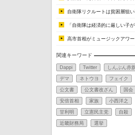
関連キーワード
Dappi
Twitter
しんぶん赤
デマ
ネトウヨ
フェイク
公文書
公文書改ざん
国会
安倍首相
家族
小西洋之
甘利明
立憲民主党
自殺
近畿財務局
選挙