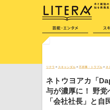
リテラ
>
スキャンダル
>
不祥事・トラブル
>
ネ
ネトウヨアカ「Da
与が濃厚に！ 野
「会社社長」と自