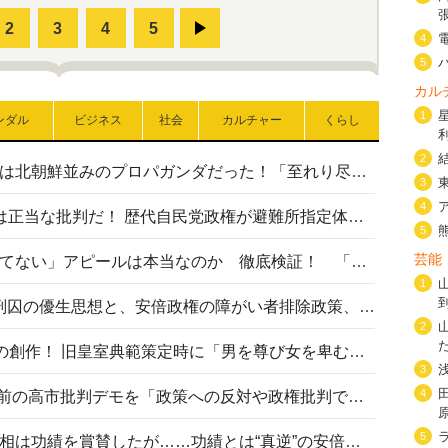
4
5
カル
1
ンダル
ビジネス
社会
カルチャー
くらし
2
高市首相の熊本地震避難所視察は北朝鮮並みのプロパガンダだった！「至れり尽くせり」の選ばれた避難所の一方で実態は…
3
4
〈#ミサイルよりクーラーを〉は正当な批判だ！ 歴代自民党政権が避難所指定体育館へのエアコン設置を遅らせてきた客観的事実
5
芸能
高市首相の「休んでない」「寝てない」アピールは本当なのか 徹底検証！ 「資料読み込み」「アイロンがけ」も矛盾だらけ…
1
相模原事件から10年──植松死刑囚の優生思想と、安倍政権の障がい者排除政策、右派勢力の差別主義との関係を改めて問う
2
“男系男子の皇位継承”は明治期の創作！ 旧皇室典範策定時に「男を尊び女を卑むの慣習、人民の脳髄」とトンデモ論で女性天皇を否定
3
4
山里亮太が『DayDay.』で国会前の高市批判デモを「政策への反対や政権批判でない」と捻じ曲げ解説 デモ参加者から批判殺到
5
安倍晋三元首相の命日で高市首相は功績を賞賛したが……功績とは“真逆”の安倍元首相のトンデモ発言を振り返る