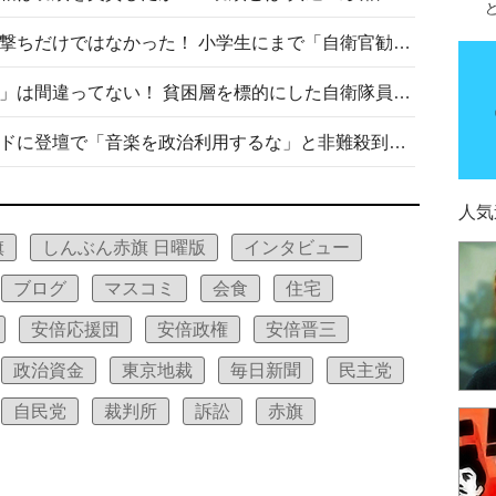
自衛隊リクルートは貧困層狙い撃ちだけではなかった！ 小学生にまで「自衛官勧誘」目的のパンフレット作成
「自衛隊は経済的に厳しい子が」は間違ってない！ 貧困層を標的にした自衛隊員募集、やす子、山上被告も…日本でも進む“経済的徴兵制”
高市首相がミュージックアワードに登壇で「音楽を政治利用するな」と非難殺到！ MAJの国策的本質を批判する声も
人気
旗
しんぶん赤旗 日曜版
インタビュー
ブログ
マスコミ
会食
住宅
安倍応援団
安倍政権
安倍晋三
政治資金
東京地裁
毎日新聞
民主党
自民党
裁判所
訴訟
赤旗