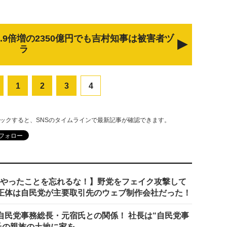
.9倍増の2350億円でも吉村知事は被害者ヅ
ラ
1
2
3
4
リックすると、SNSのタイムラインで最新記事が確認できます。
らのやったことを忘れるな！】野党をフェイク攻撃して
の正体は自民党が主要取引先のウェブ制作会社だった！
刀”自民党事務総長・元宿氏との関係！ 社長は“自民党事
氏の親族の土地に家を