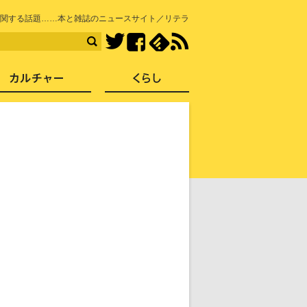
知を再発見
関する話題……本と雑誌のニュースサイト／リテラ
Facebook
feedly
RSS
Twitter
ス
社会
カルチャー
くらし