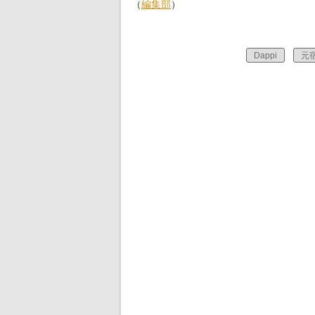
（
編集部
）
Dappi
元