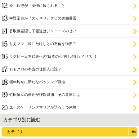
愛川欽也が「安倍に殺される」と
宇野常寛が『スッキリ』クビの裏側暴露
香取慎吾隠し子報道はジャニーズのせい
りえママ、娘にたけしとの不倫を強要!?
ラグビー日本代表への“日本の心”押し付けがひどい！
ももクロの本当の仕掛人は誰？
能年玲奈に新たなバッシング報道
竹田恒泰の側近が詐欺逮捕、その裏側には
ユースケ・サンタマリアが語るうつ体験
カテゴリ別に読む