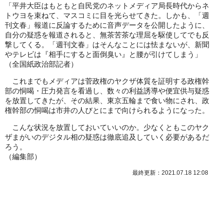
「平井大臣はもともと自民党のネットメディア局長時代からネ
トウヨを束ねて、マスコミに目を光らせてきた。しかも、「週
刊文春」報道に反論するために音声データを公開したように、
自分の疑惑を報道されると、無茶苦茶な理屈を駆使してでも反
撃してくる。「週刊文春」はそんなことには怯まないが、新聞
やテレビは『相手にすると面倒臭い』と腰が引けてしまう」
（全国紙政治部記者）
これまでもメディアは菅政権のヤクザ体質を証明する政権幹
部の恫喝・圧力発言を看過し、数々の利益誘導や便宜供与疑惑
を放置してきたが、その結果、東京五輪まで食い物にされ、政
権幹部の恫喝は市井の人びとにまで向けられるようになった。
こんな状況を放置しておいていいのか。少なくともこのヤク
ザまがいのデジタル相の疑惑は徹底追及していく必要があるだ
ろう。
（
編集部
）
最終更新：2021.07.18 12:08