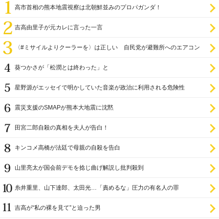
高市首相の熊本地震視察は北朝鮮並みのプロパガンダ！
吉高由里子が元カレに言った一言
〈#ミサイルよりクーラーを〉は正しい 自民党が避難所へのエアコン
設置を遅らせてきた
葵つかさが「松潤とは終わった」と
星野源がエッセイで明かしていた音楽が政治に利用される危険性
震災支援のSMAPが熊本大地震に沈黙
田宮二郎自殺の真相を夫人が告白！
キンコメ高橋が法廷で母親の自殺を告白
山里亮太が国会前デモを捻じ曲げ解説し批判殺到
糸井重里、山下達郎、太田光…「責めるな」圧力の有名人の罪
吉高が“私の裸を見て”と迫った男