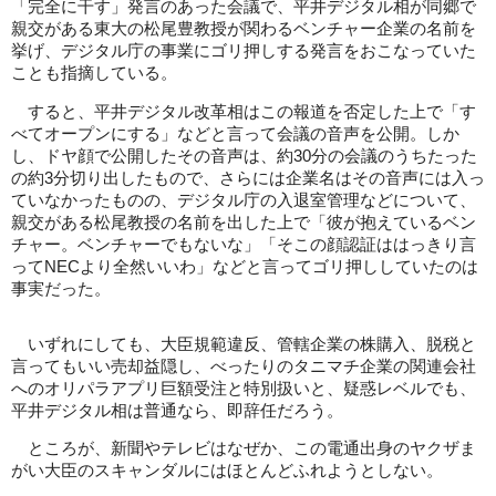
「完全に干す」発言のあった会議で、平井デジタル相が同郷で
親交がある東大の松尾豊教授が関わるベンチャー企業の名前を
挙げ、デジタル庁の事業にゴリ押しする発言をおこなっていた
ことも指摘している。
すると、平井デジタル改革相はこの報道を否定した上で「す
べてオープンにする」などと言って会議の音声を公開。しか
し、ドヤ顔で公開したその音声は、約30分の会議のうちたった
の約3分切り出したもので、さらには企業名はその音声には入っ
ていなかったものの、デジタル庁の入退室管理などについて、
親交がある松尾教授の名前を出した上で「彼が抱えているベン
チャー。ベンチャーでもないな」「そこの顔認証ははっきり言
ってNECより全然いいわ」などと言ってゴリ押ししていたのは
事実だった。
いずれにしても、大臣規範違反、管轄企業の株購入、脱税と
言ってもいい売却益隠し、べったりのタニマチ企業の関連会社
へのオリパラアプリ巨額受注と特別扱いと、疑惑レベルでも、
平井デジタル相は普通なら、即辞任だろう。
ところが、新聞やテレビはなぜか、この電通出身のヤクザま
がい大臣のスキャンダルにはほとんどふれようとしない。