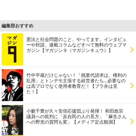
編集部おすすめ
憲法と社会問題のこと、やってます。インタビュ
ーや対談、連載コラムなどすべて無料のウェブマ
ガジン【マガジン９（マガジンキュウ）】
竹中平蔵だけじゃない！「残業代請求は、権利の
乱用」とトンデモ主張する経営者たち...必要なの
は高プロでなく使用者教育だ！【ブラ弁は見
た！】
小籔千豊が久々安倍応援団ぶり発揮！ 和田政宗
議員への批判に「反自民の人の見方」「麻生さん
への野党の質問も変」【メディア定点観測】