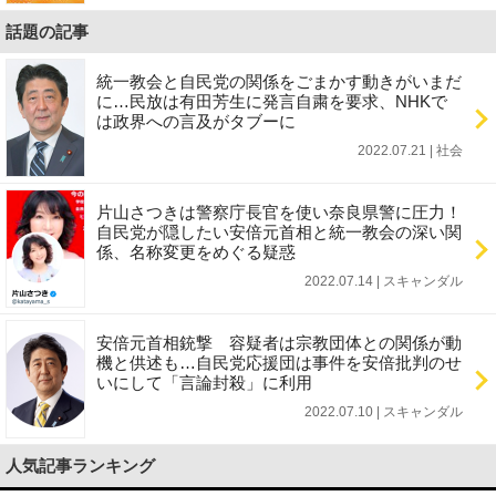
話題の記事
統一教会と自民党の関係をごまかす動きがいまだ
に…民放は有田芳生に発言自粛を要求、NHKで
は政界への言及がタブーに
2022.07.21 | 社会
片山さつきは警察庁長官を使い奈良県警に圧力！
自民党が隠したい安倍元首相と統一教会の深い関
係、名称変更をめぐる疑惑
2022.07.14 | スキャンダル
安倍元首相銃撃 容疑者は宗教団体との関係が動
機と供述も…自民党応援団は事件を安倍批判のせ
いにして「言論封殺」に利用
2022.07.10 | スキャンダル
人気記事ランキング