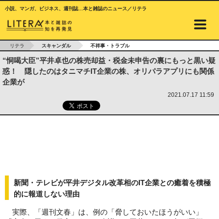
小説、マンガ、ビジネス、週刊誌…本と雑誌のニュース／リテラ
リテラ
スキャンダル
不祥事・トラブル
“恫喝大臣”平井卓也の株売却益・税金未申告の裏にもっと黒い疑
惑！ 隠したのはタニマチIT企業の株、オリパラアプリにも関係
企業が
2021.07.17 11:59
新聞・テレビが平井デジタル改革相のIT企業との癒着を積極
的に報道しない理由
実際、「週刊文春」は、例の「脅しておいたほうがいい」