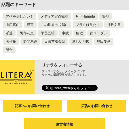
話題のキーワード
アベを倒したい！
メディア定点観測
月刊Hanada
築地
山口真由
障害
この世界の片隅に
ブラ弁は見た！
行政文書
派遣
阿部花恵
平昌五輪
事故
解散
南スーダン
著作権
野間易通
日露首脳会談
新しい地図
奥田愛基
談合
リテラをフォローする
フォローすると、タイムラインで
リテラの最新記事が確認できます。
記事へのお問い合わせ
広告のお問い合わせ
運営者情報