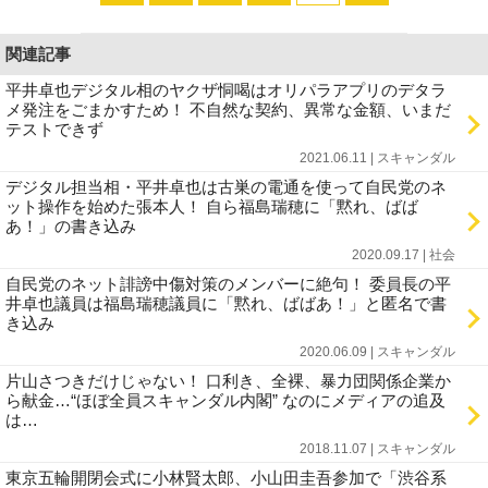
関連記事
平井卓也デジタル相のヤクザ恫喝はオリパラアプリのデタラ
メ発注をごまかすため！ 不自然な契約、異常な金額、いまだ
テストできず
2021.06.11 | スキャンダル
デジタル担当相・平井卓也は古巣の電通を使って自民党のネ
ット操作を始めた張本人！ 自ら福島瑞穂に「黙れ、ばば
あ！」の書き込み
2020.09.17 | 社会
自民党のネット誹謗中傷対策のメンバーに絶句！ 委員長の平
井卓也議員は福島瑞穂議員に「黙れ、ばばあ！」と匿名で書
き込み
2020.06.09 | スキャンダル
片山さつきだけじゃない！ 口利き、全裸、暴力団関係企業か
ら献金…“ほぼ全員スキャンダル内閣” なのにメディアの追及
は…
2018.11.07 | スキャンダル
東京五輪開閉会式に小林賢太郎、小山田圭吾参加で「渋谷系