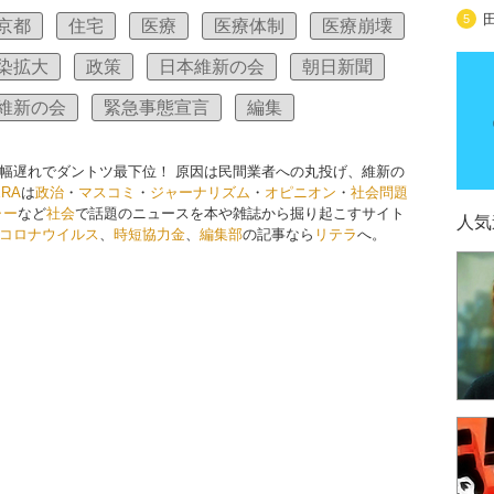
5
京都
住宅
医療
医療体制
医療崩壊
染拡大
政策
日本維新の会
朝日新聞
維新の会
緊急事態宣言
編集
幅遅れでダントツ最下位！ 原因は民間業者への丸投げ、維新の
ERA
は
政治
・
マスコミ
・
ジャーナリズム
・
オピニオン
・
社会問題
ャー
など
社会
で話題のニュースを本や雑誌から掘り起こすサイト
人気
コロナウイルス
、
時短協力金
、
編集部
の記事なら
リテラ
へ。