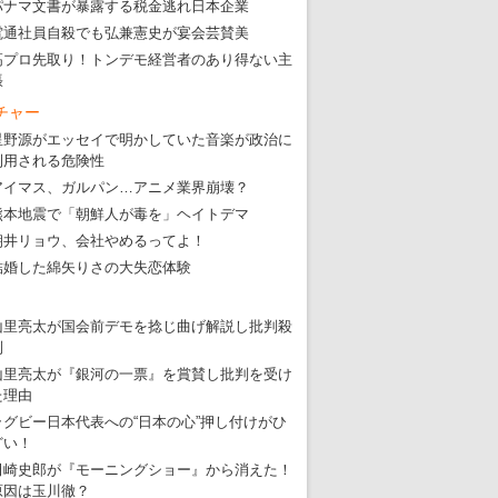
パナマ文書が暴露する税金逃れ日本企業
電通社員自殺でも弘兼憲史が宴会芸賛美
高プロ先取り！トンデモ経営者のあり得ない主
張
チャー
星野源がエッセイで明かしていた音楽が政治に
利用される危険性
アイマス、ガルパン…アニメ業界崩壊？
熊本地震で「朝鮮人が毒を」ヘイトデマ
朝井リョウ、会社やめるってよ！
結婚した綿矢りさの大失恋体験
山里亮太が国会前デモを捻じ曲げ解説し批判殺
到
山里亮太が『銀河の一票』を賞賛し批判を受け
た理由
ラグビー日本代表への“日本の心”押し付けがひ
どい！
田崎史郎が『モーニングショー』から消えた！
原因は玉川徹？