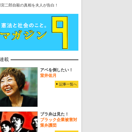
田宮二郎自殺の真相を夫人が告白！
連載
アベを倒したい！
室井佑月
記事一覧へ
ブラ弁は見た！
ブラック企業被害対
策弁護団