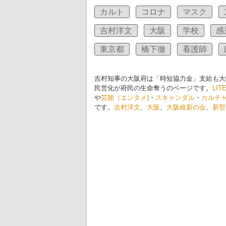
カルト
コロナ
マスク
吉村洋文
大阪
学校
感
東京都
橋下徹
看護師
吉村知事の大阪府は「時短協力金」支給も大
民営化が府民の生命奪うのページです。
LIT
や
芸能（エンタメ)
・
スキャンダル
・
カルチ
です。
吉村洋文
、
大阪
、
大阪維新の会
、
新型