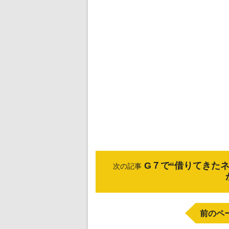
G７で“借りてきた
次の記事
前のペ