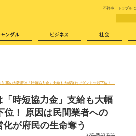
LITERA／リテラ 本と雑誌の
不祥事・トラブルに
芸能・エンタメ
スキャンダル
ビジネ
村知事の大阪府は「時短協力金」支給も大幅遅れでダントツ最下位！
は「時短協力金」支給も大幅
下位！ 原因は民間業者への
営化が府民の生命奪う
2021.06.13 11:11