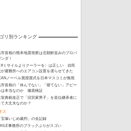
東京五輪強行開催特別企画 大ウソだら
・
五輪入場行進にすぎやまこういちの曲、杉田水脈のLGB
ゴリ別ランキング
・
大ウソだらけの東京五輪！ 安倍・菅・森はどんな嘘を
・
五輪サッカー・久保建英が南アの陽性者に「僕らに損ではない」
高市首相の熊本地震視察は北朝鮮並みのプロパ
ガンダ！
・
五輪関係者が入国当日、築地を散歩！
〈#ミサイルよりクーラーを〉は正しい 自民
・
五輪でIOCラウンジ以外にVIPルーム、広告代理店は物品購入
党が避難所へのエアコン設置を遅らせてきた
ICANノーベル賞授賞式を日本マスコミが無視
高市首相の「休んでない」「寝てない」アピー
ルは本当なのか 徹底検証
皇室典範改正で「旧宮家男子」を皇位継承者に
して大丈夫なのか？
ネス
「宝塚いじめ裁判」の全記録
EXILE事務所のブラックぶりがスゴい