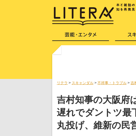
リテラ
>
スキャンダル
>
不祥事・トラブル
>
吉
吉村知事の大阪府
遅れでダントツ最
丸投げ、維新の民