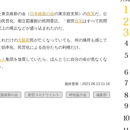
た東京維新の会（
日本維新の会
の東京総支部）の
政策
だ。公
の民営化、都立図書館の民間委託、「都営
住宅
はすべて民間
実上の廃止などが盛り込まれたのだ。
これだけの
大阪府
民が亡くなっていても、何の痛痒も感じて
と効率化、民営化による自分たちの利権だけ。
ルト
集団を放置していたら、ほんとうに自分の命が危なくな
う。
最終更新：2021.06.13 11:16
大阪維新の会
新型コロナウイルス
時短協力金
編集部