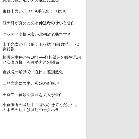
12
東野圭吾が元少年A手記めぐり抗議
13
浅田舞が真央との不仲は母のせいと告白
14
グッディ高橋克実が北朝鮮危機で本音
山里亮太が国会前デモを捻じ曲げ解説し批
15
判殺到
相模原事件から10年──植松被告の優生思想
16
と安倍政権・右派勢力との関係
17
岩城滉一騒動で「在日」差別激化
18
三笠宮家に夫妻、母娘の断絶が！
19
田宮二郎自殺の真相を夫人が告白！
小倉優香の番組中「辞めさせてください」
20
の本当の理由は番組のセクハラ