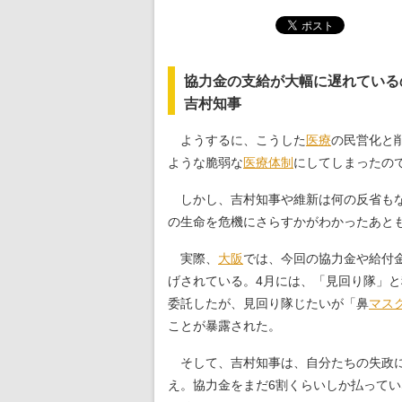
協力金の支給が大幅に遅れている
吉村知事
ようするに、こうした
医療
の民営化と
ような脆弱な
医療体制
にしてしまったの
しかし、吉村知事や維新は何の反省もな
の生命を危機にさらすかがわかったあと
実際、
大阪
では、今回の協力金や給付
げされている。4月には、「見回り隊」
委託したが、見回り隊じたいが「鼻
マス
ことが暴露された。
そして、吉村知事は、自分たちの失政
え。協力金をまだ6割くらいしか払って