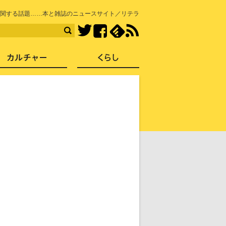
知を再発見
関する話題……本と雑誌のニュースサイト／リテラ
Facebook
feedly
RSS
Twitter
ス
社会
カルチャー
くらし