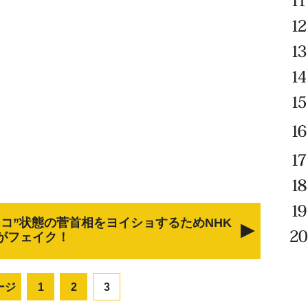
ネコ”状態の菅首相をヨイショするためNHK
がフェイク！
ージ
1
2
3