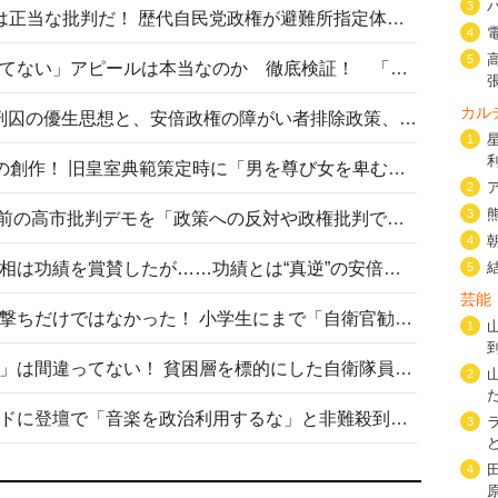
3
〈#ミサイルよりクーラーを〉は正当な批判だ！ 歴代自民党政権が避難所指定体育館へのエアコン設置を遅らせてきた客観的事実
4
5
高市首相の「休んでない」「寝てない」アピールは本当なのか 徹底検証！ 「資料読み込み」「アイロンがけ」も矛盾だらけ…
カル
相模原事件から10年──植松死刑囚の優生思想と、安倍政権の障がい者排除政策、右派勢力の差別主義との関係を改めて問う
1
“男系男子の皇位継承”は明治期の創作！ 旧皇室典範策定時に「男を尊び女を卑むの慣習、人民の脳髄」とトンデモ論で女性天皇を否定
2
3
山里亮太が『DayDay.』で国会前の高市批判デモを「政策への反対や政権批判でない」と捻じ曲げ解説 デモ参加者から批判殺到
4
安倍晋三元首相の命日で高市首相は功績を賞賛したが……功績とは“真逆”の安倍元首相のトンデモ発言を振り返る
5
芸能
自衛隊リクルートは貧困層狙い撃ちだけではなかった！ 小学生にまで「自衛官勧誘」目的のパンフレット作成
1
「自衛隊は経済的に厳しい子が」は間違ってない！ 貧困層を標的にした自衛隊員募集、やす子、山上被告も…日本でも進む“経済的徴兵制”
2
高市首相がミュージックアワードに登壇で「音楽を政治利用するな」と非難殺到！ MAJの国策的本質を批判する声も
3
4