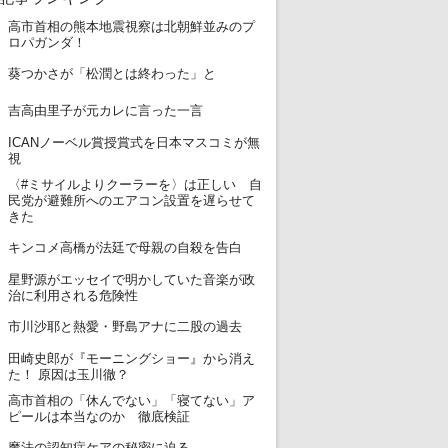
高市首相の熊本地震視察は北朝鮮並みのプ
1
ロパガンダ！
2
葵つかさが「松潤とは終わった」と
3
吉高由里子が元カレに言った一言
ICANノーベル賞授賞式を日本マスコミが無
4
視
〈#ミサイルよりクーラーを〉は正しい 自
5
民党が避難所へのエアコン設置を遅らせて
きた
6
キンコメ高橋が法廷で母親の自殺を告白
星野源がエッセイで明かしていた音楽が政
7
治に利用される危険性
8
市川沙耶と熱愛・野島アナに二股の過去
田崎史郎が『モーニングショー』から消え
9
た！ 原因は玉川徹？
高市首相の「休んでない」「寝てない」ア
10
ピールは本当なのか 徹底検証
11
魔法の認知症ケアの秘密に迫る