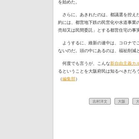
を始めた。
さらに、あきれたのは、都議選を控え
約には、都営地下鉄の民営化や水道事業
売却又は民間委託」とする都営住宅の事
ようするに、維新の連中は、コロナで
ないのだ。頭の中にあるのは、福祉削減
何度でも言うが、こんな
新自由主義
カ
るということを大阪府民は知るべきだろ
（
編集部
）
吉村洋文
大阪