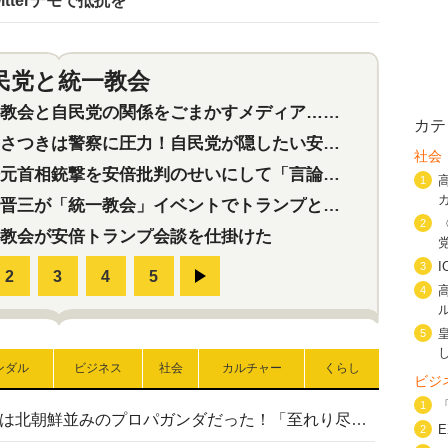
tterデモで抵抗を
民党と統一教会
特集
2
会と自民党の関係をごまかすメディア…民放は有田芳生に発言自粛を要求
カテ
つきは警察に圧力！自民党が隠したい安倍元首相と統一教会の深い関係
社会
首相銃撃を安倍批判のせいにして「言論封殺」に利用する自民党応援団
1
三が「統一教会」イベントでトランプと演説！同性婚や夫婦別姓を攻撃
2
教会が安倍トランプ会談を仕掛けた
3
4
5
ンダル
ビジネス
社会
カルチャー
くらし
ビジ
1
高市首相の熊本地震避難所視察は北朝鮮並みのプロパガンダだった！「至れり尽くせり」の選ばれた避難所の一方で実態は…
2