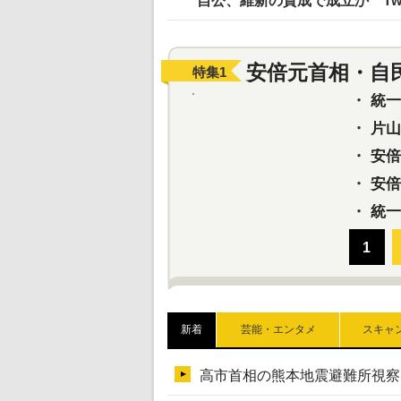
自公、維新の賛成で成立か Twi
安倍元首相・自
特集
1
・
統一教
・
片山さ
・
安倍元
・
安倍晋
・
統一
新着
芸能・エンタメ
スキャ