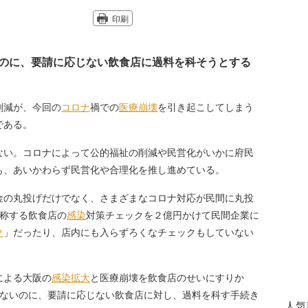
印刷
のに、要請に応じない飲食店に過料を科そうとする
削減が、今回の
コロナ
禍での
医療崩壊
を引き起こしてしまう
である。
い。コロナによって公的福祉の削減や民営化がいかに府民
も、あいかわらず民営化や合理化を推し進めている。
金の丸投げだけでなく、さまざまなコロナ対応が民間に丸投
と称する飲食店の
感染
対策チェックを２億円かけて民間企業に
ク
」だったり、店内にも入らずろくなチェックもしていない
による大阪の
感染拡大
と医療崩壊を飲食店のせいにすりか
いないのに、要請に応じない飲食店に対し、過料を科す手続き
人気