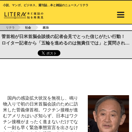
小説、マンガ、ビジネス、週刊誌…本と雑誌のニュース／リテラ
リテラ
社会
政治
菅首相が日米首脳会談後の記者会見でとった信じがたい行動！
ロイター記者から「五輪を進めるのは無責任では」と質問され…
国内の感染拡大状況を無視し、鳴り
物入りで初の日米首脳会談のために訪
米した菅義偉首相。ワクチン接種が進
むアメリカはいざ知らず、日本はワク
チン接種がまったく進まないだけでな
く一刻も早く緊急事態宣言を出さなけ