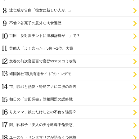
辻仁成が告白「彼女に新しい人が…」
不倫？谷亮子の意外な肉食遍歴
百田「反対派テントに漢和辞典が！」で？
芸能人「よく言った」5位〜2位、大賞
文春の前次官証言で官邸vsマスコミ攻防
靖国神社“職員有志サイト”のトンデモ
市川沙耶と熱愛・野島アナに二股の過去
朝日の「吉田調書」誤報問題の謀略戦
りえママ、娘にたけしとの不倫を強要!?
阿川佐和子「友人の夫を略奪不倫疑惑」
ユースケ・サンタマリアが語るうつ体験