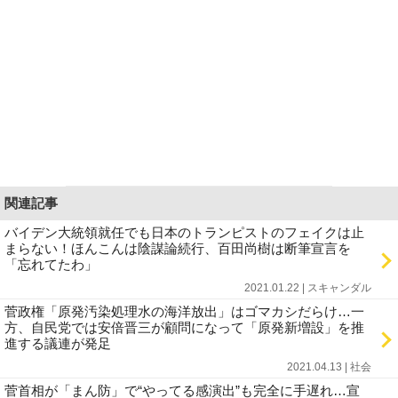
関連記事
バイデン大統領就任でも日本のトランピストのフェイクは止
まらない！ほんこんは陰謀論続行、百田尚樹は断筆宣言を
「忘れてたわ」
2021.01.22 | スキャンダル
菅政権「原発汚染処理水の海洋放出」はゴマカシだらけ…一
方、自民党では安倍晋三が顧問になって「原発新増設」を推
進する議連が発足
2021.04.13 | 社会
菅首相が「まん防」で“やってる感演出”も完全に手遅れ…宣