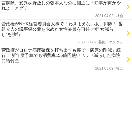
言解除、変異株野放しの張本人なのに側近に「知事が何かや
れよ」とグチ
2021.04.02 | 社会
菅政権がNHK経営委員会人事で「わきまえない女」排除！ 番
組介入の議事録公開を求めた女性委員を再任せず“女減ら
し”を強行
2021.03.26 | 芸能・エンタメ
菅政権がコロナ病床確保を打ち出すも裏で「病床の削減」続
行！ 新年度予算でも消費税195億円使いベッド減らした病院
に給付金
2021.03.09 | 社会