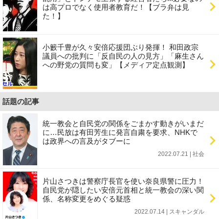
は高プロでなく使用者教育だ！【ブラ弁は見
た！】
小籔千豊が久々安倍応援団ぶり発揮！ 和田政宗
議員への批判に「反自民の人の見方」「麻生さん
への野党の質問も変」【メディア定点観測】
話題の記事
統一教会と自民党の関係をごまかす動きがいまだ
に…民放は有田芳生に発言自粛を要求、NHKで
は政界への言及がタブーに
2022.07.21 | 社会
片山さつきは警察庁長官を使い奈良県警に圧力！
自民党が隠したい安倍元首相と統一教会の深い関
係、名称変更をめぐる疑惑
2022.07.14 | スキャンダル