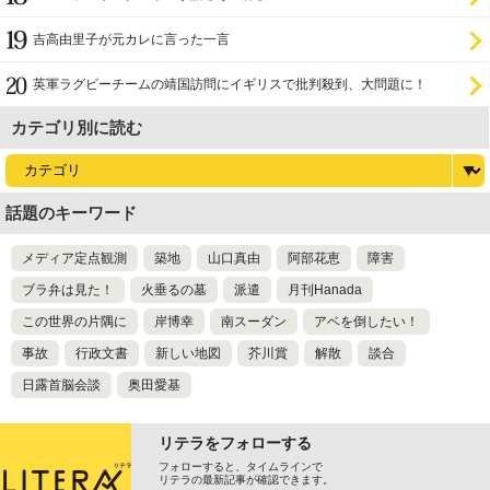
吉高由里子が元カレに言った一言
英軍ラグビーチームの靖国訪問にイギリスで批判殺到、大問題に！
カテゴリ別に読む
話題のキーワード
メディア定点観測
築地
山口真由
阿部花恵
障害
ブラ弁は見た！
火垂るの墓
派遣
月刊Hanada
この世界の片隅に
岸博幸
南スーダン
アベを倒したい！
事故
行政文書
新しい地図
芥川賞
解散
談合
日露首脳会談
奥田愛基
リテラをフォローする
フォローすると、タイムラインで
リテラの最新記事が確認できます。