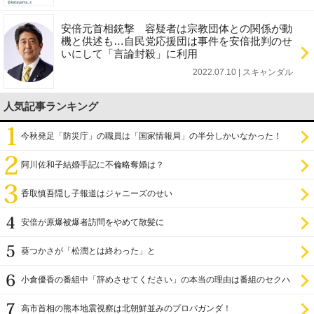
安倍元首相銃撃 容疑者は宗教団体との関係が動
機と供述も…自民党応援団は事件を安倍批判のせ
いにして「言論封殺」に利用
2022.07.10 | スキャンダル
人気記事ランキング
今秋発足「防災庁」の職員は「国家情報局」の半分しかいなかった！
阿川佐和子結婚手記に不倫略奪婚は？
香取慎吾隠し子報道はジャニーズのせい
安倍が原爆被爆者訪問をやめて散髪に
葵つかさが「松潤とは終わった」と
小倉優香の番組中「辞めさせてください」の本当の理由は番組のセクハ
ラ
高市首相の熊本地震視察は北朝鮮並みのプロパガンダ！