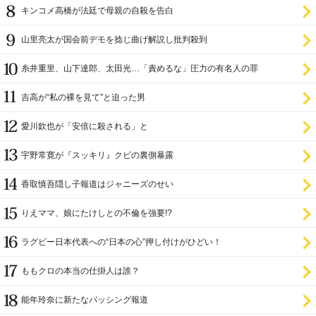
キンコメ高橋が法廷で母親の自殺を告白
山里亮太が国会前デモを捻じ曲げ解説し批判殺到
糸井重里、山下達郎、太田光…「責めるな」圧力の有名人の罪
吉高が“私の裸を見て”と迫った男
愛川欽也が「安倍に殺される」と
宇野常寛が『スッキリ』クビの裏側暴露
香取慎吾隠し子報道はジャニーズのせい
りえママ、娘にたけしとの不倫を強要!?
ラグビー日本代表への“日本の心”押し付けがひどい！
ももクロの本当の仕掛人は誰？
能年玲奈に新たなバッシング報道