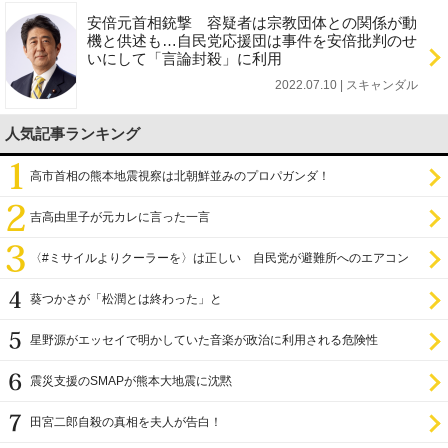
安倍元首相銃撃 容疑者は宗教団体との関係が動
機と供述も…自民党応援団は事件を安倍批判のせ
いにして「言論封殺」に利用
2022.07.10 | スキャンダル
人気記事ランキング
高市首相の熊本地震視察は北朝鮮並みのプロパガンダ！
吉高由里子が元カレに言った一言
〈#ミサイルよりクーラーを〉は正しい 自民党が避難所へのエアコン
設置を遅らせてきた
葵つかさが「松潤とは終わった」と
星野源がエッセイで明かしていた音楽が政治に利用される危険性
震災支援のSMAPが熊本大地震に沈黙
田宮二郎自殺の真相を夫人が告白！