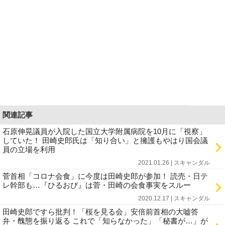
関連記事
石原伸晃議員が入院した国立大学附属病院を10月に「視察」
していた！ 田崎史郎氏は「知り合い」と擁護もやはり国会議
員の立場を利用
2021.01.26 | スキャンダル
菅首相「コロナ会食」に今度は田崎史郎が参加！ 読売・日テ
レ幹部も…『ひるおび』は菅・田崎の会食事実をスルー
2020.12.17 | スキャンダル
田崎史郎ですら批判！「桜を見る会」安倍前首相の大嘘答
弁・醜態を振り返る これで「知らなかった」「秘書が…」が