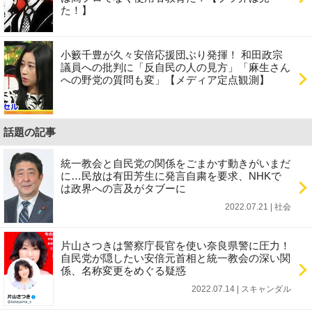
た！】
小籔千豊が久々安倍応援団ぶり発揮！ 和田政宗
議員への批判に「反自民の人の見方」「麻生さん
への野党の質問も変」【メディア定点観測】
話題の記事
統一教会と自民党の関係をごまかす動きがいまだ
に…民放は有田芳生に発言自粛を要求、NHKで
は政界への言及がタブーに
2022.07.21 | 社会
片山さつきは警察庁長官を使い奈良県警に圧力！
自民党が隠したい安倍元首相と統一教会の深い関
係、名称変更をめぐる疑惑
2022.07.14 | スキャンダル