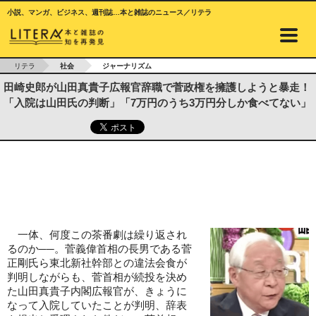
小説、マンガ、ビジネス、週刊誌…本と雑誌のニュース／リテラ
リテラ
社会
ジャーナリズム
田崎史郎が山田真貴子広報官辞職で菅政権を擁護しようと暴走！
「入院は山田氏の判断」「7万円のうち3万円分しか食べてない」
一体、何度この茶番劇は繰り返され
るのか──。菅義偉首相の長男である菅
正剛氏ら東北新社幹部との違法会食が
判明しながらも、菅首相が続投を決め
た山田真貴子内閣広報官が、きょうに
なって入院していたことが判明、辞表