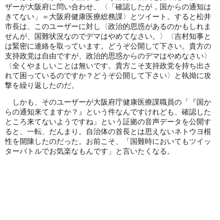
ザーが大阪府に問い合わせ、〈「確認したが，国からの通知は
きてない」＝大阪府健康医療総務課〉とツイート。すると松井
市長は、このユーザーに対し〈政治的思惑があるのかもしれま
せんが、国難状況なのでデマはやめてなさい。〉〈吉村知事と
は緊密に連絡を取っています。どうぞ公開して下さい。貴方の
支持政党は自由ですが、政治的思惑からのデマはやめなさい〉
〈全くやましいことは無いです。貴方こそ支持政党を持ち出さ
れて困っているのですか？どうぞ公開して下さい〉と執拗に攻
撃を繰り返したのだ。
しかも、そのユーザーが大阪府庁健康医療課職員の「『国か
らの通知来てますか？』という件なんですけれども、確認した
ところ来てないようですね」という証拠の音声データを公開す
ると、一転、だんまり。自治体の首長とは思えないネトウヨ根
性を開陳したのだった。お前こそ、「国難時においてもツイッ
ターバトルでお気楽なもんです」と言いたくなる。