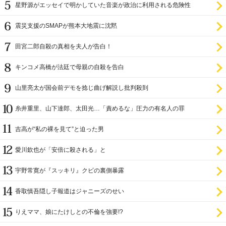
星野源がエッセイで明かしていた音楽が政治に利用される危険性
震災支援のSMAPが熊本大地震に沈黙
田宮二郎自殺の真相を夫人が告白！
キンコメ高橋が法廷で母親の自殺を告白
山里亮太が国会前デモを捻じ曲げ解説し批判殺到
糸井重里、山下達郎、太田光…「責めるな」圧力の有名人の罪
吉高が“私の裸を見て”と迫った男
愛川欽也が「安倍に殺される」と
宇野常寛が『スッキリ』クビの裏側暴露
香取慎吾隠し子報道はジャニーズのせい
りえママ、娘にたけしとの不倫を強要!?