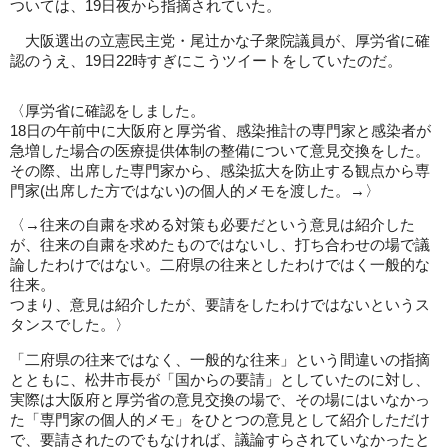
ついては、19日夜から指摘されていた。
大阪選出の立憲民主党・尾辻かな子衆院議員が、厚労省に確
認のうえ、19日22時すぎにこうツイートをしていたのだ。
〈厚労省に確認をしました。
18日の午前中に大阪府と厚労省、感染推計の専門家と感染者が
急増した場合の医療提供体制の整備について意見交換をした。
その際、出席した専門家から、感染拡大を防止する観点から専
門家(出席した方ではない)の個人的メモを渡した。→〉
〈→往来の自粛を求める対策も必要だという意見は紹介した
が、往来の自粛を求めたものではないし、打ち合わせの場で議
論したわけではない。二府県の往来としたわけではく一般的な
往来。
つまり、意見は紹介したが、要請をしたわけではないというス
タンスでした。〉
「二府県の往来ではなく、一般的な往来」という間違いの指摘
とともに、松井市長が「国からの要請」としていたのに対し、
実際は大阪府と厚労省の意見交換の場で、その場にはいなかっ
た「専門家の個人的メモ」をひとつの意見として紹介しただけ
で、要請されたのでもなければ、議論すらされていなかったと