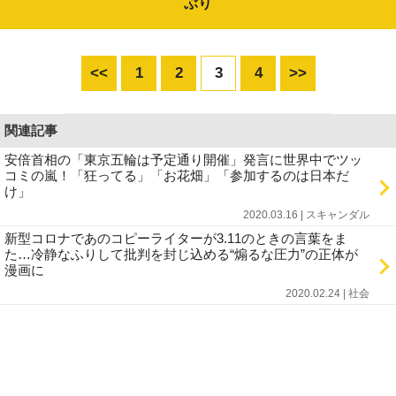
ぶり
<<
1
2
3
4
>>
関連記事
安倍首相の「東京五輪は予定通り開催」発言に世界中でツッ
コミの嵐！「狂ってる」「お花畑」「参加するのは日本だ
け」
2020.03.16 | スキャンダル
新型コロナであのコピーライターが3.11のときの言葉をま
た…冷静なふりして批判を封じ込める“煽るな圧力”の正体が
漫画に
2020.02.24 | 社会