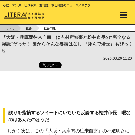
小説、マンガ、ビジネス、週刊誌…本と雑誌のニュース／リテラ
リテラ
社会
社会問題
「大阪・兵庫間往来自粛」は吉村府知事と松井市長の“完全なる
誤読”だった！ 国からそんな要請はなし 『翔んで埼玉』もびっく
り
2020.03.20 11:20
誤りを指摘するツイートにいちいち反論する松井市長、暇な
のはあんたのほうだ
しかも実は、この「大阪・兵庫間の往来自粛」の不透明さに