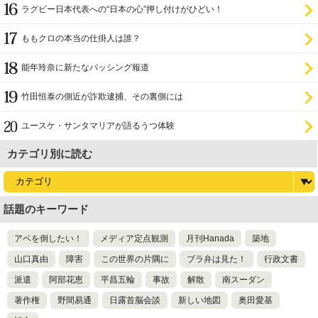
ラグビー日本代表への“日本の心”押し付けがひどい！
ももクロの本当の仕掛人は誰？
能年玲奈に新たなバッシング報道
竹田恒泰の側近が詐欺逮捕、その裏側には
ユースケ・サンタマリアが語るうつ体験
カテゴリ別に読む
話題のキーワード
アベを倒したい！
メディア定点観測
月刊Hanada
築地
山口真由
障害
この世界の片隅に
ブラ弁は見た！
行政文書
派遣
阿部花恵
平昌五輪
事故
解散
南スーダン
著作権
野間易通
日露首脳会談
新しい地図
奥田愛基