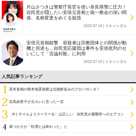
片山さつきは警察庁長官を使い奈良県警に圧力！
自民党が隠したい安倍元首相と統一教会の深い関
係、名称変更をめぐる疑惑
2022.07.14 | スキャンダル
安倍元首相銃撃 容疑者は宗教団体との関係が動
機と供述も…自民党応援団は事件を安倍批判のせ
いにして「言論封殺」に利用
2022.07.10 | スキャンダル
人気記事ランキング
高市首相の熊本地震視察は北朝鮮並みのプロパガンダ！
吉高由里子が元カレに言った一言
〈#ミサイルよりクーラーを〉は正しい 自民党が避難所へのエアコン
設置を遅らせてきた
葵つかさが「松潤とは終わった」と