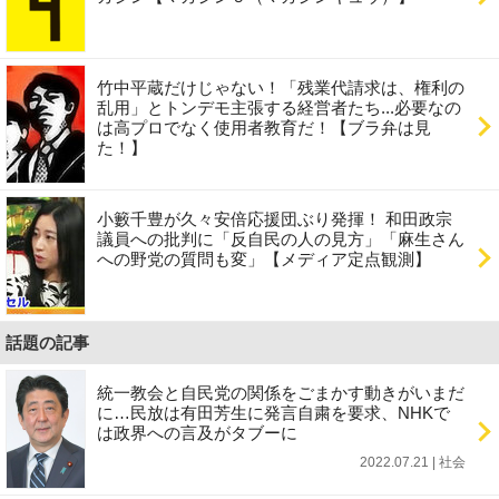
竹中平蔵だけじゃない！「残業代請求は、権利の
乱用」とトンデモ主張する経営者たち...必要なの
は高プロでなく使用者教育だ！【ブラ弁は見
た！】
小籔千豊が久々安倍応援団ぶり発揮！ 和田政宗
議員への批判に「反自民の人の見方」「麻生さん
への野党の質問も変」【メディア定点観測】
話題の記事
統一教会と自民党の関係をごまかす動きがいまだ
に…民放は有田芳生に発言自粛を要求、NHKで
は政界への言及がタブーに
2022.07.21 | 社会