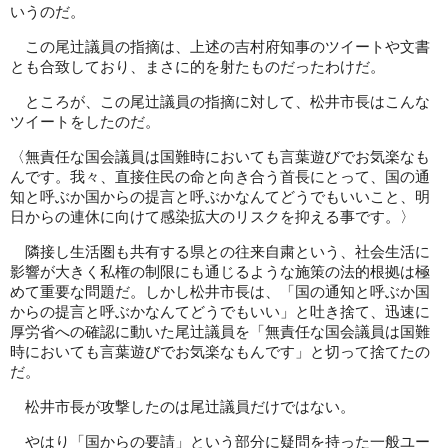
いうのだ。
この尾辻議員の指摘は、上述の吉村府知事のツイートや文書
とも合致しており、まさに的を射たものだったわけだ。
ところが、この尾辻議員の指摘に対して、松井市長はこんな
ツイートをしたのだ。
〈無責任な国会議員は国難時においても言葉遊びでお気楽なも
んです。我々、直接住民の命と向き合う首長にとって、国の通
知と呼ぶか国からの提言と呼ぶかなんてどうでもいいこと、明
日からの連休に向けて感染拡大のリスクを抑える事です。〉
隣接し生活圏も共有する県との往来自粛という、社会生活に
影響が大きく私権の制限にも通じるような施策の法的根拠は極
めて重要な問題だ。しかし松井市長は、「国の通知と呼ぶか国
からの提言と呼ぶかなんてどうでもいい」と吐き捨て、迅速に
厚労省への確認に動いた尾辻議員を「無責任な国会議員は国難
時においても言葉遊びでお気楽なもんです」と切って捨てたの
だ。
松井市長が攻撃したのは尾辻議員だけではない。
やはり「国からの要請」という部分に疑問を持った一般ユー