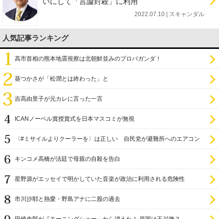
いにして「言論封殺」に利用
2022.07.10 | スキャンダル
人気記事ランキング
高市首相の熊本地震視察は北朝鮮並みのプロパガンダ！
葵つかさが「松潤とは終わった」と
吉高由里子が元カレに言った一言
ICANノーベル賞授賞式を日本マスコミが無視
〈#ミサイルよりクーラーを〉は正しい 自民党が避難所へのエアコン
設置を遅らせてきた
キンコメ高橋が法廷で母親の自殺を告白
星野源がエッセイで明かしていた音楽が政治に利用される危険性
市川沙耶と熱愛・野島アナに二股の過去