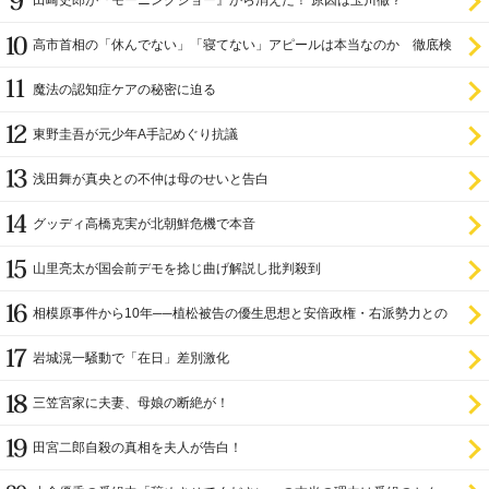
田崎史郎が『モーニングショー』から消えた！ 原因は玉川徹？
高市首相の「休んでない」「寝てない」アピールは本当なのか 徹底検
証
魔法の認知症ケアの秘密に迫る
東野圭吾が元少年A手記めぐり抗議
浅田舞が真央との不仲は母のせいと告白
グッディ高橋克実が北朝鮮危機で本音
山里亮太が国会前デモを捻じ曲げ解説し批判殺到
相模原事件から10年──植松被告の優生思想と安倍政権・右派勢力との
関係
岩城滉一騒動で「在日」差別激化
三笠宮家に夫妻、母娘の断絶が！
田宮二郎自殺の真相を夫人が告白！