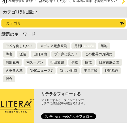
小倉優香の番組中「辞めさせてください」の本当の理由は番組のセクハ
ラ
カテゴリ別に読む
話題のキーワード
アベを倒したい！
メディア定点観測
月刊Hanada
築地
障害
派遣
山口真由
ブラ弁は見た！
この世界の片隅に
阿部花恵
南スーダン
行政文書
事故
解散
日露首脳会談
火垂るの墓
NHKニュース7
新しい地図
平昌五輪
野間易通
談合
リテラをフォローする
フォローすると、タイムラインで
リテラの最新記事が確認できます。