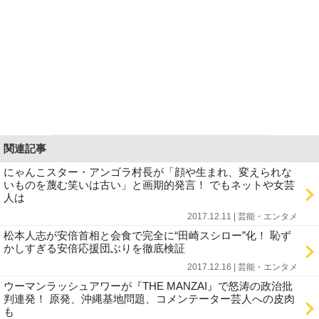
関連記事
にゃんこスター・アンゴラ村長が「顔や生まれ、変えられな
いものを蔑む笑いは古い」と画期的発言！ でもネットや女芸
人は
2017.12.11 | 芸能・エンタメ
松本人志が安倍首相と会食で完全に“田崎スシロー”化！ 恥ず
かしすぎる安倍応援団ぶりを徹底検証
2017.12.16 | 芸能・エンタメ
ウーマンラッシュアワーが『THE MANZAI』で怒涛の政治批
判連発！ 原発、沖縄基地問題、コメンテーター芸人への皮肉
も