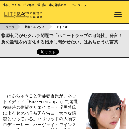
小説、マンガ、ビジネス、週刊誌…本と雑誌のニュース／リテラ
リテラ
芸能・エンタメ
アイドル
指原莉乃がセクハラ問題で「ハニートラップの可能性」発言！
男の論理を内面化する指原に聞かせたい、はあちゅうの言葉
はあちゅうこと伊藤春香氏が、ネッ
トメディア「BuzzFeed Japan」で電通
在籍時の先輩クリエイター・岸勇希氏
によるセクハラ被害を告白し大きな話
題となっている。ハリウッドの大物プ
ロデューサー・ハーヴェイ・ワインス