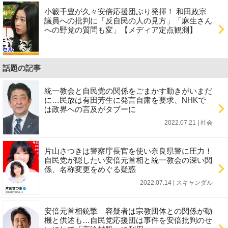
小籔千豊が久々安倍応援団ぶり発揮！ 和田政宗
議員への批判に「反自民の人の見方」「麻生さん
への野党の質問も変」【メディア定点観測】
話題の記事
統一教会と自民党の関係をごまかす動きがいまだ
に…民放は有田芳生に発言自粛を要求、NHKで
は政界への言及がタブーに
2022.07.21 | 社会
片山さつきは警察庁長官を使い奈良県警に圧力！
自民党が隠したい安倍元首相と統一教会の深い関
係、名称変更をめぐる疑惑
2022.07.14 | スキャンダル
安倍元首相銃撃 容疑者は宗教団体との関係が動
機と供述も…自民党応援団は事件を安倍批判のせ