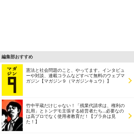
編集部おすすめ
憲法と社会問題のこと、やってます。インタビュ
ーや対談、連載コラムなどすべて無料のウェブマ
ガジン【マガジン９（マガジンキュウ）】
竹中平蔵だけじゃない！「残業代請求は、権利の
乱用」とトンデモ主張する経営者たち...必要なの
は高プロでなく使用者教育だ！【ブラ弁は見
た！】