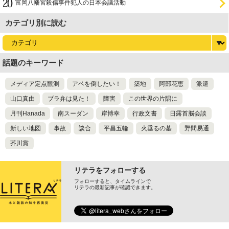
富岡八幡宮殺傷事件犯人の日本会議活動
カテゴリ別に読む
話題のキーワード
メディア定点観測
アベを倒したい！
築地
阿部花恵
派遣
山口真由
ブラ弁は見た！
障害
この世界の片隅に
月刊Hanada
南スーダン
岸博幸
行政文書
日露首脳会談
新しい地図
事故
談合
平昌五輪
火垂るの墓
野間易通
芥川賞
リテラをフォローする
フォローすると、タイムラインで
リテラの最新記事が確認できます。