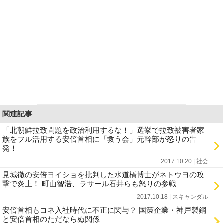
関連記事
「北朝鮮拉致問題を政治利用するな！」選挙で拉致被害者家
族をフル活用する安倍首相に「救う会」元幹部が怒りの告
発！
2017.10.20 | 社会
見城徹の安倍ヨイショを批判した水道橋博士がネトウヨの攻
撃で炎上！ 町山智浩、ラサール石井らも怒りの参戦
2017.10.18 | スキャンダル
安倍首相もコネ入社時代に不正に関与？ 国策企業・神戸製鋼
と安倍首相のただならぬ関係