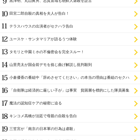
黒澤明、丸山眞男、志賀直哉も朝鮮人虐殺を証言
田宮二郎自殺の真相を夫人が告白！
テラスハウスの出演者がセクハラ告白
ユースケ・サンタマリアが語るうつ体験
タモリと中園ミホの不倫密会を完全スルー！
山里亮太が国会前デモを捻じ曲げ解説し批判殺到
小倉優香の番組中「辞めさせてください」の本当の理由は番組のセクハ
ラ
「自衛隊は経済的に厳しい子が」は事実 貧困層を標的にした隊員募集
魔法の認知症ケアの秘密に迫る
キンコメ高橋が法廷で母親の自殺を告白
三笠宮が「南京の日本軍の行為は虐殺」