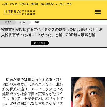
小説、マンガ、ビジネス、週刊誌…本と雑誌のニュース／リテラ
リテラ
社会
政治
安倍首相が喧伝するアベノミクスの成果も公約も嘘だらけ！ 法
人税収下がったのに「上がった」と嘘、GDP過去最高も嘘
街頭演説では相変わらず森友・加計
問題や憲法改正は語ることなく、北朝
鮮の脅威を煽り、アベノミクスによる
経済成長や社会保障の実績をがなり立
てつづけている安倍首相。本サイトで
は、北朝鮮問題は安倍首相こそが「国