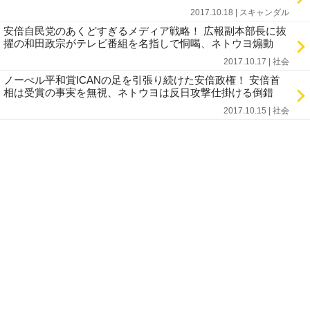
2017.10.18 | スキャンダル
安倍自民党のあくどすぎるメディア戦略！ 広報副本部長に抜
擢の和田政宗がテレビ番組を名指しで恫喝、ネトウヨ煽動
2017.10.17 | 社会
ノーべル平和賞ICANの足を引張り続けた安倍政権！ 安倍首
相は受賞の事実を無視、ネトウヨは反日攻撃仕掛ける倒錯
2017.10.15 | 社会