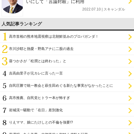
いにして「言論封殺」に利用
2022.07.10 | スキャンダル
人気記事ランキング
高市首相の熊本地震視察は北朝鮮並みのプロパガンダ！
市川沙耶と熱愛・野島アナに二股の過去
葵つかさが「松潤とは終わった」と
吉高由里子が元カレに言った一言
自民圧勝で統一教会と萩生田めぐる新たな事実がなかったことに
高市推薦、自民党ヒトラー本が怖すぎ
岩城滉一騒動で「在日」差別激化
りえママ、娘にたけしとの不倫を強要!?