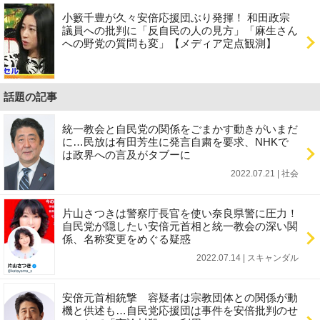
小籔千豊が久々安倍応援団ぶり発揮！ 和田政宗
議員への批判に「反自民の人の見方」「麻生さん
への野党の質問も変」【メディア定点観測】
話題の記事
統一教会と自民党の関係をごまかす動きがいまだ
に…民放は有田芳生に発言自粛を要求、NHKで
は政界への言及がタブーに
2022.07.21 | 社会
片山さつきは警察庁長官を使い奈良県警に圧力！
自民党が隠したい安倍元首相と統一教会の深い関
係、名称変更をめぐる疑惑
2022.07.14 | スキャンダル
安倍元首相銃撃 容疑者は宗教団体との関係が動
機と供述も…自民党応援団は事件を安倍批判のせ