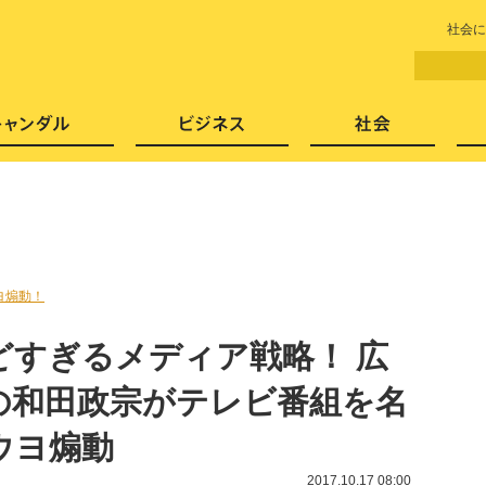
LITERA／リテラ 本と雑誌の
社会に
芸能・エンタメ
スキャンダル
ビジネ
ヨ煽動！
どすぎるメディア戦略！ 広
の和田政宗がテレビ番組を名
ウヨ煽動
2017.10.17 08:00