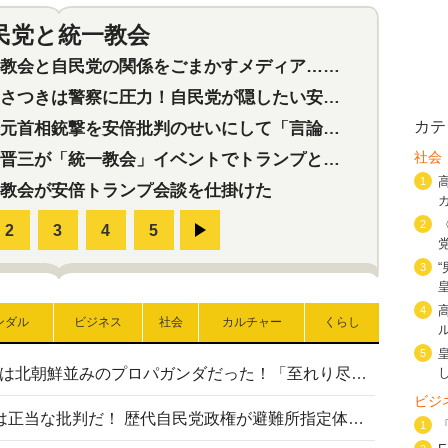
民党と統一教会
特集
2
会と自民党の関係をごまかすメディア…民放は有田芳生に発言自粛を要求
つきは警察に圧力！自民党が隠したい安倍元首相と統一教会の深い関係
カテ
首相銃撃を安倍批判のせいにして「言論封殺」に利用する自民党応援団
社会
三が「統一教会」イベントでトランプと演説！同性婚や夫婦別姓を攻撃
1
教会が安倍トランプ会談を仕掛けた
2
3
4
ンダル
ビジネス
社会
カルチャー
くらし
5
高市首相の熊本地震避難所視察は北朝鮮並みのプロパガンダだった！「至れり尽くせり」の選ばれた避難所の一方で実態は…
ビジ
〈#ミサイルよりクーラーを〉は正当な批判だ！ 歴代自民党政権が避難所指定体育館へのエアコン設置を遅らせてきた客観的事実
1