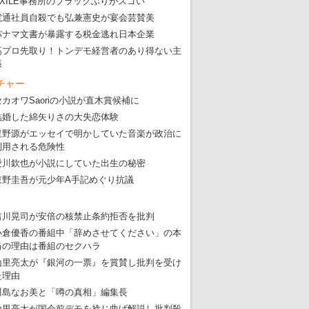
EXILE事務所のブラックぶりがスゴい
電通社員自殺でも弘兼憲史が宴会芸賛美
パナマ文書が暴露する税金逃れ日本企業
高プロ先取り！トンデモ経営者のあり得ない主
張
チャー
セカオワSaoriの小説が直木賞候補に
結婚した綿矢りさの大失恋体験
星野源がエッセイで明かしていた音楽が政治に
利用される危険性
愛川欽也が小説にしていた出生の秘密
東野圭吾が元少年A手記めぐり抗議
吉川晃司が安倍の核禁止条約拒否を批判
小倉優香の番組中「辞めさせてください」の本
当の理由は番組のセクハラ
山里亮太が『銀河の一票』を賞賛し批判を受け
た理由
川島なお美と「噂の真相」編集長
山里亮太が国会前デモを捻じ曲げ解説し批判殺