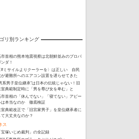
東京五輪強行開催特別企画 大ウソだら
・
五輪入場行進にすぎやまこういちの曲、杉田水脈のLGB
・
大ウソだらけの東京五輪！ 安倍・菅・森はどんな嘘を
ゴリ別ランキング
・
五輪サッカー・久保建英が南アの陽性者に「僕らに損ではない」
・
五輪関係者が入国当日、築地を散歩！
高市首相の熊本地震視察は北朝鮮並みのプロパ
・
五輪でIOCラウンジ以外にVIPルーム、広告代理店は物品購入
ガンダ！
〈#ミサイルよりクーラーを〉は正しい 自民
党が避難所へのエアコン設置を遅らせてきた
“男系男子皇位継承”は日本の伝統じゃない！旧
皇室典範制定時に「男を尊び女を卑む」と
高市首相の「休んでない」「寝てない」アピー
ルは本当なのか 徹底検証
皇室典範改正で「旧宮家男子」を皇位継承者に
して大丈夫なのか？
ネス
「宝塚いじめ裁判」の全記録