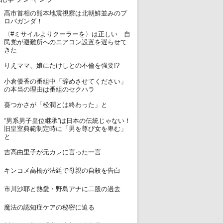
高市首相の熊本地震視察は北朝鮮並みのプ
1
ロパガンダ！
〈#ミサイルよりクーラーを〉は正しい 自
2
民党が避難所へのエアコン設置を遅らせて
きた
3
りえママ、娘にたけしとの不倫を強要!?
小倉優香の番組中「辞めさせてください」
4
の本当の理由は番組のセクハラ
5
葵つかさが「松潤とは終わった」と
“男系男子皇位継承”は日本の伝統じゃない！
6
旧皇室典範制定時に「男を尊び女を卑む」
と
7
吉高由里子が元カレに言った一言
8
キンコメ高橋が法廷で母親の自殺を告白
9
市川沙耶と熱愛・野島アナに二股の過去
10
魔法の認知症ケアの秘密に迫る