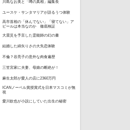
11
川島なお美と「噂の真相」編集長
12
ユースケ・サンタマリアが語るうつ体験
高市首相の「休んでない」「寝てない」ア
13
ピールは本当なのか 徹底検証
14
大震災を予言した霊能師の幻の書
15
結婚した綿矢りさの大失恋体験
16
不倫？谷亮子の意外な肉食遍歴
17
三笠宮家に夫妻、母娘の断絶が！
18
麻生太郎が愛人の店に2360万円
ICANノーベル賞授賞式を日本マスコミが無
19
視
20
愛川欽也が小説にしていた出生の秘密