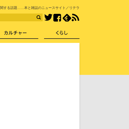
知を再発見
関する話題……本と雑誌のニュースサイト／リテラ
Facebook
feedly
RSS
Twitter
ス
社会
カルチャー
くらし