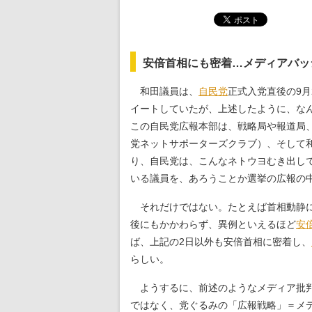
安倍首相にも密着…メディアバッ
和田議員は、
自民党
正式入党直後の9月
イートしていたが、上述したように、な
この自民党広報本部は、戦略局や報道局
党ネットサポーターズクラブ）、そして
り、自民党は、こんなネトウヨむき出し
いる議員を、あろうことか選挙の広報の
それだけではない。たとえば首相動静に
後にもかかわらず、異例といえるほど
安
ば、上記の2日以外も安倍首相に密着し、
らしい。
ようするに、前述のようなメディア批
ではなく、党ぐるみの「広報戦略」＝メ