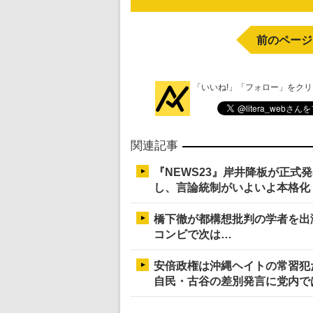
前のページ
「いいね!」「フォロー」をク
関連記事
『NEWS23』岸井降板が正式
し、言論統制がいよいよ本格化
橋下徹が都構想批判の学者を出
コンビで次は…
安倍政権は沖縄ヘイトの常習犯
自民・古谷の差別発言に党内で