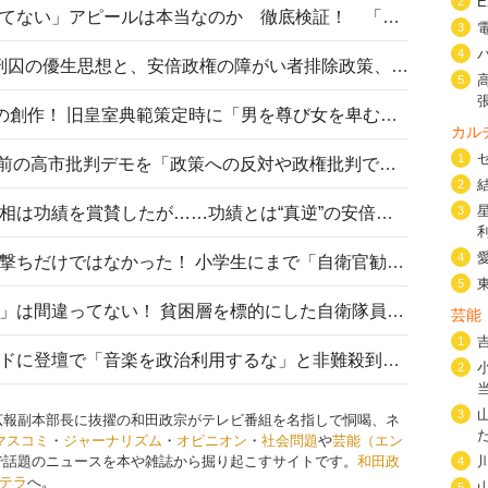
2
高市首相の「休んでない」「寝てない」アピールは本当なのか 徹底検証！ 「資料読み込み」「アイロンがけ」も矛盾だらけ…
3
4
相模原事件から10年──植松死刑囚の優生思想と、安倍政権の障がい者排除政策、右派勢力の差別主義との関係を改めて問う
5
“男系男子の皇位継承”は明治期の創作！ 旧皇室典範策定時に「男を尊び女を卑むの慣習、人民の脳髄」とトンデモ論で女性天皇を否定
カル
1
山里亮太が『DayDay.』で国会前の高市批判デモを「政策への反対や政権批判でない」と捻じ曲げ解説 デモ参加者から批判殺到
2
安倍晋三元首相の命日で高市首相は功績を賞賛したが……功績とは“真逆”の安倍元首相のトンデモ発言を振り返る
3
4
自衛隊リクルートは貧困層狙い撃ちだけではなかった！ 小学生にまで「自衛官勧誘」目的のパンフレット作成
5
「自衛隊は経済的に厳しい子が」は間違ってない！ 貧困層を標的にした自衛隊員募集、やす子、山上被告も…日本でも進む“経済的徴兵制”
芸能
1
高市首相がミュージックアワードに登壇で「音楽を政治利用するな」と非難殺到！ MAJの国策的本質を批判する声も
2
3
広報副本部長に抜擢の和田政宗がテレビ番組を名指しで恫喝、ネ
マスコミ
・
ジャーナリズム
・
オピニオン
・
社会問題
や
芸能（エン
で話題のニュースを本や雑誌から掘り起こすサイトです。
和田政
4
テラ
へ。
5