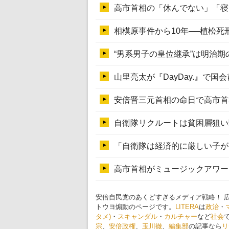
安倍自民党のあくどすぎるメディア戦略！ 
トウヨ煽動のページです。
LITERA
は
政治
・
タメ)
・
スキャンダル
・
カルチャー
など
社会
宗
、
安倍政権
、
玉川徹
、
編集部
の記事なら
リ