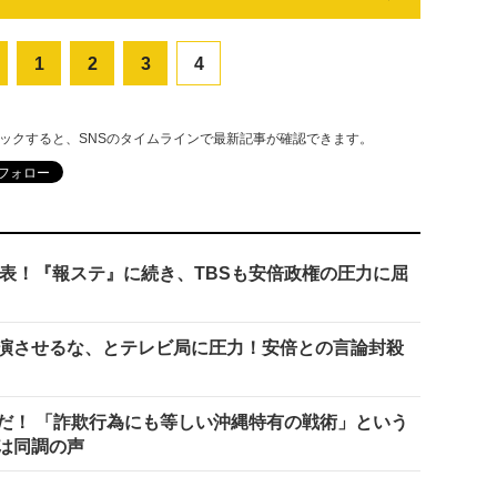
1
2
3
4
リックすると、SNSのタイムラインで最新記事が確認できます。
発表！『報ステ』に続き、TBSも安倍政権の圧力に屈
演させるな、とテレビ局に圧力！安倍との言論封殺
だ！ 「詐欺行為にも等しい沖縄特有の戦術」という
は同調の声