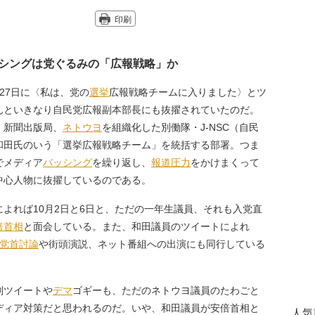
印刷
シングは党ぐるみの「広報戦略」か
27日に〈私は、党の
選挙
広報戦略チームに入りました〉とツ
んといきなり自民党広報副本部長にも抜擢されていたのだ。
、新聞出版局、
ネトウヨ
を組織化した別働隊・J-NSC（自民
和田氏のいう「選挙広報戦略チーム」を統括する部署。つま
でメディア
バッシング
を繰り返し、
報道圧力
をかけまくって
中心人物に抜擢しているのである。
よれば10月2日と6日と、ただの一年生議員、それも入党直
倍首相
と面会している。また、和田議員のツイートによれ
党首討論
や街頭演説、ネット番組への出演にも同行している
判ツイートや
デマ
ゴギーも、ただのネトウヨ議員のたわごと
ディア対策だと思われるのだ。いや、和田議員が安倍首相と
人気