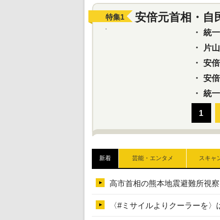
安倍元首相・自
特集
1
・
統一教
・
片山さ
・
安倍元
・
安倍晋
・
統一
新着
芸能・エンタメ
スキャ