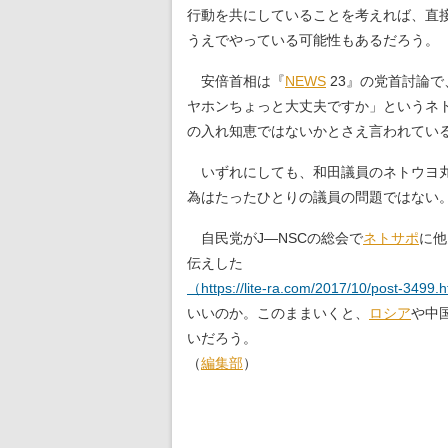
行動を共にしていることを考えれば、直
うえでやっている可能性もあるだろう。
安倍首相は『
NEWS
23』の党首討論
ヤホンちょっと大丈夫ですか」というネ
の入れ知恵ではないかとさえ言われてい
いずれにしても、和田議員のネトウヨ丸
為はたったひとりの議員の問題ではない
自民党がJ—NSCの総会で
ネトサポ
に他
伝えした
（https://lite-ra.com/2017/10/post-3499.
いいのか。このままいくと、
ロシア
や中
いだろう。
（
編集部
）