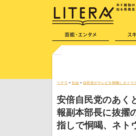
リテラ
>
社会
>
自民党がテレビを恫喝しネトウ
安倍自民党のあく
報副本部長に抜擢
指しで恫喝、ネト