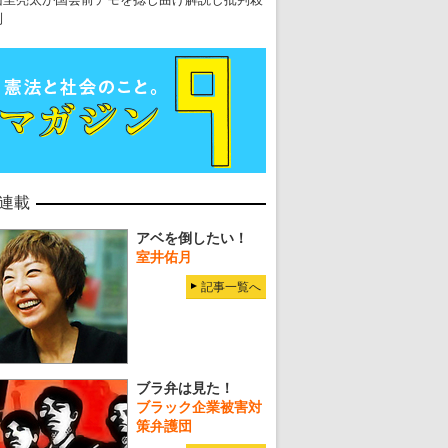
到
連載
アベを倒したい！
室井佑月
記事一覧へ
ブラ弁は見た！
ブラック企業被害対
策弁護団