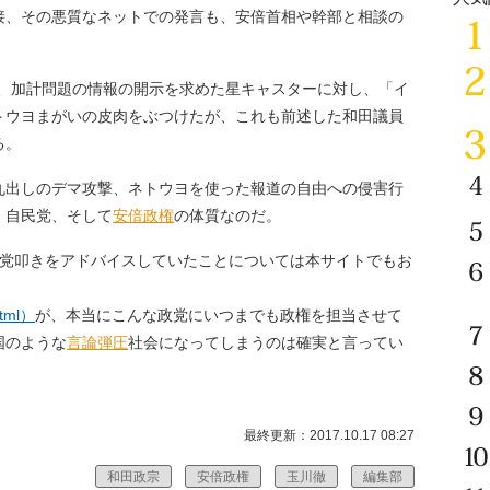
接、その悪質なネットでの発言も、安倍首相や幹部と相談の
で、加計問題の情報の開示を求めた星キャスターに対し、「イ
トウヨまがいの皮肉をぶつけたが、これも前述した和田議員
る。
出しのデマ攻撃、ネトウヨを使った報道の自由への侵害行
。自民党、そして
安倍政権
の体質なのだ。
党叩きをアドバイスしていたことについては本サイトでもお
html）
が、本当にこんな政党にいつまでも政権を担当させて
国のような
言論弾圧
社会になってしまうのは確実と言ってい
最終更新：2017.10.17 08:27
和田政宗
安倍政権
玉川徹
編集部