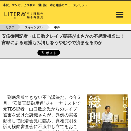
小説、マンガ、ビジネス、週刊誌…本と雑誌のニュース／リテラ
リテラ
スキャンダル
事件
安倍御用記者・山口敬之レイプ疑惑がまさかの不起訴相当に！
官邸による逮捕もみ消しをうやむやで済ませるのか
到底承服できない不当議決だ。今年5
月、“安倍官邸御用達”ジャーナリストで
元TBS記者・山口敬之氏からのレイプ
被害を受けた詩織さんが、異例の実名
顔出しで記者会見に臨み、真相究明を
訴え検察審査会に不服申し立てをおこ