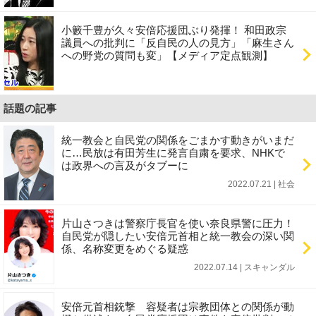
小籔千豊が久々安倍応援団ぶり発揮！ 和田政宗
議員への批判に「反自民の人の見方」「麻生さん
への野党の質問も変」【メディア定点観測】
話題の記事
統一教会と自民党の関係をごまかす動きがいまだ
に…民放は有田芳生に発言自粛を要求、NHKで
は政界への言及がタブーに
2022.07.21 | 社会
片山さつきは警察庁長官を使い奈良県警に圧力！
自民党が隠したい安倍元首相と統一教会の深い関
係、名称変更をめぐる疑惑
2022.07.14 | スキャンダル
安倍元首相銃撃 容疑者は宗教団体との関係が動