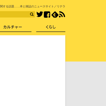
知を再発見
関する話題……本と雑誌のニュースサイト／リテラ
Facebook
feedly
RSS
Twitter
ス
社会
カルチャー
くらし