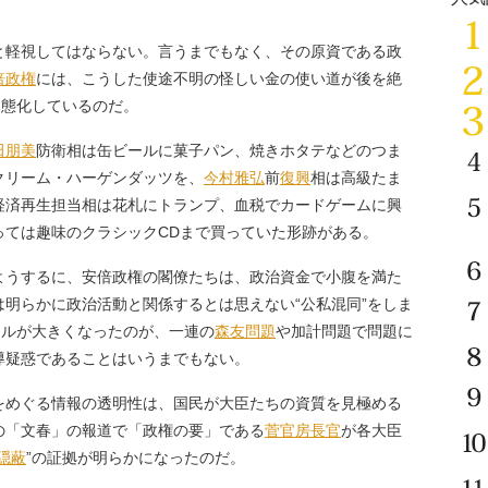
軽視してはならない。言うまでもなく、その原資である政
倍政権
には、こうした使途不明の怪しい金の使い道が後を絶
常態化しているのだ。
田朋美
防衛相は缶ビールに菓子パン、焼きホタテなどのつま
クリーム・ハーゲンダッツを、
今村雅弘
前
復興
相は高級たま
経済再生担当相は花札にトランプ、血税でカードゲームに興
っては趣味のクラシックCDまで買っていた形跡がある。
うするに、安倍政権の閣僚たちは、政治資金で小腹を満た
明らかに政治活動と関係するとは思えない“公私混同”をしま
ールが大きくなったのが、一連の
森友問題
や加計問題で問題に
導疑惑であることはいうまでもない。
めぐる情報の透明性は、国民が大臣たちの資質を見極める
の「文春」の報道で「政権の要」である
菅官房長官
が各大臣
隠蔽
”の証拠が明らかになったのだ。