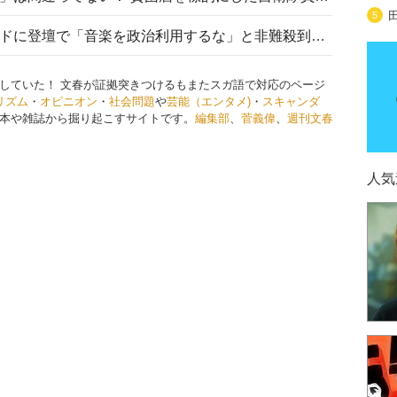
5
高市首相がミュージックアワードに登壇で「音楽を政治利用するな」と非難殺到！ MAJの国策的本質を批判する声も
していた！ 文春が証拠突きつけるもまたスガ語で対応のページ
リズム
・
オピニオン
・
社会問題
や
芸能（エンタメ)
・
スキャンダ
本や雑誌から掘り起こすサイトです。
編集部
、
菅義偉
、
週刊文春
人気