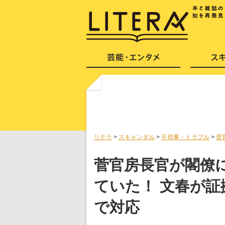
リテラ
>
スキャンダル
>
不祥事・トラブル
>
菅
菅官房長官が閣僚
ていた！ 文春が
で対応