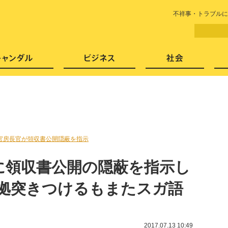
LITERA／リテラ 本と雑誌の
不祥事・トラブルに
芸能・エンタメ
スキャンダル
ビジネ
官房長官が領収書公開隠蔽を指示
に領収書公開の隠蔽を指示し
証拠突きつけるもまたスガ語
2017.07.13 10:49