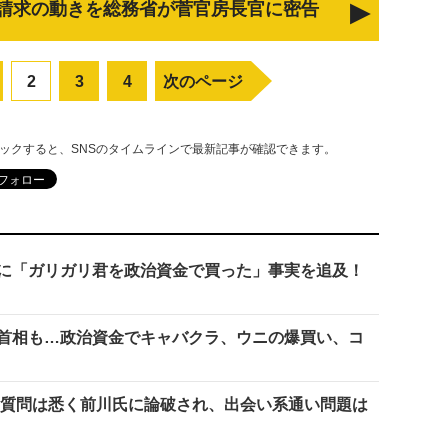
請求の動きを総務省が菅官房長官に密告
2
3
4
次のページ
リックすると、SNSのタイムラインで最新記事が確認できます。
に「ガリガリ君を政治資金で買った」事実を追及！
首相も…政治資金でキャバクラ、ウニの爆買い、コ
 質問は悉く前川氏に論破され、出会い系通い問題は