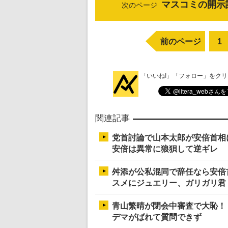
マスコミの開示
次のページ
前のページ
1
「いいね!」「フォロー」をク
関連記事
党首討論で山本太郎が安倍首相
安倍は異常に狼狽して逆ギレ
舛添が公私混同で辞任なら安倍
スメにジュエリー、ガリガリ君
青山繁晴が閉会中審査で大恥！
デマがばれて質問できず