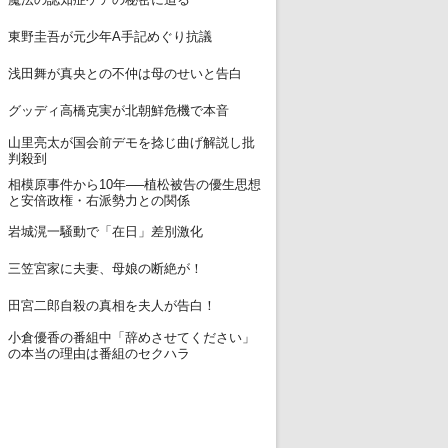
12
東野圭吾が元少年A手記めぐり抗議
13
浅田舞が真央との不仲は母のせいと告白
14
グッディ高橋克実が北朝鮮危機で本音
山里亮太が国会前デモを捻じ曲げ解説し批
15
判殺到
相模原事件から10年──植松被告の優生思想
16
と安倍政権・右派勢力との関係
17
岩城滉一騒動で「在日」差別激化
18
三笠宮家に夫妻、母娘の断絶が！
19
田宮二郎自殺の真相を夫人が告白！
小倉優香の番組中「辞めさせてください」
20
の本当の理由は番組のセクハラ