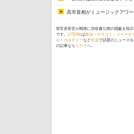
菅官房長官が閣僚に領収書公開の隠蔽を指示
です。
LITERA
は
政治
・
マスコミ
・
ジャーナ
ル
・
カルチャー
など
社会
で話題のニュースを
の記事なら
リテラ
へ。