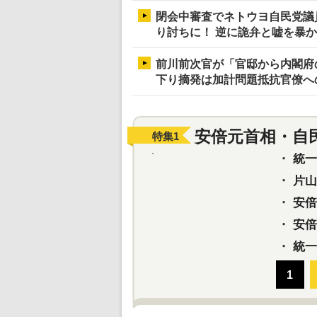
閉会中審査でネトウヨ自民党議
り討ちに！ 逆に詭弁と嘘を暴
前川前次官が「官邸から内閣府
下り摘発は加計問題抵抗官僚へ
安倍元首相・自
特集
1
・
統一教
・
片山さ
・
安倍元
・
安倍晋
・
統一