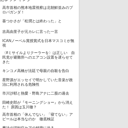
高市首相の熊本地震視察は北朝鮮並みのプ
1
ロパガンダ！
2
葵つかさが「松潤とは終わった」と
3
吉高由里子が元カレに言った一言
ICANノーベル賞授賞式を日本マスコミが無
4
視
〈#ミサイルよりクーラーを〉は正しい 自
5
民党が避難所へのエアコン設置を遅らせて
きた
6
キンコメ高橋が法廷で母親の自殺を告白
星野源がエッセイで明かしていた音楽が政
7
治に利用される危険性
8
市川沙耶と熱愛・野島アナに二股の過去
田崎史郎が『モーニングショー』から消え
9
た！ 原因は玉川徹？
高市首相の「休んでない」「寝てない」ア
10
ピールは本当なのか 徹底検証
11
魔法の認知症ケアの秘密に迫る