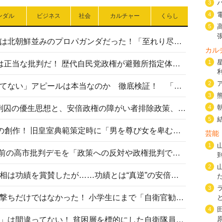
3
4
ンダル
ビジネス
社会
カルチャー
くらし
5
高市首相の熊本地震避難所視察は北朝鮮並みのプロパガンダだった！「至れり尽くせり」の選ばれた避難所の一方で実態は…
カル
1
〈#ミサイルよりクーラーを〉は正当な批判だ！ 歴代自民党政権が避難所指定体育館へのエアコン設置を遅らせてきた客観的事実
2
高市首相の「休んでない」「寝てない」アピールは本当なのか 徹底検証！ 「資料読み込み」「アイロンがけ」も矛盾だらけ…
3
相模原事件から10年──植松死刑囚の優生思想と、安倍政権の障がい者排除政策、右派勢力の差別主義との関係を改めて問う
4
5
“男系男子の皇位継承”は明治期の創作！ 旧皇室典範策定時に「男を尊び女を卑むの慣習、人民の脳髄」とトンデモ論で女性天皇を否定
芸能
1
山里亮太が『DayDay.』で国会前の高市批判デモを「政策への反対や政権批判でない」と捻じ曲げ解説 デモ参加者から批判殺到
2
安倍晋三元首相の命日で高市首相は功績を賞賛したが……功績とは“真逆”の安倍元首相のトンデモ発言を振り返る
3
自衛隊リクルートは貧困層狙い撃ちだけではなかった！ 小学生にまで「自衛官勧誘」目的のパンフレット作成
4
「自衛隊は経済的に厳しい子が」は間違ってない！ 貧困層を標的にした自衛隊員募集、やす子、山上被告も…日本でも進む“経済的徴兵制”