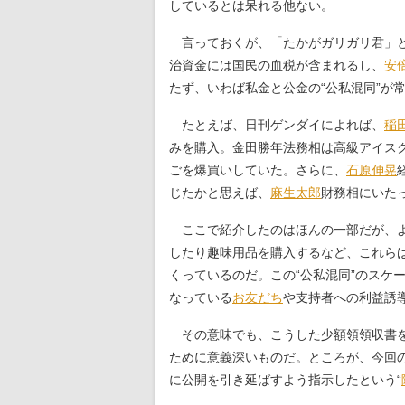
しているとは呆れる他ない。
言っておくが、「たかがガリガリ君」と
治資金には国民の血税が含まれるし、
安
たず、いわば私金と公金の“公私混同”が
たとえば、日刊ゲンダイによれば、
稲
みを購入。金田勝年法務相は高級アイス
ごを爆買いしていた。さらに、
石原伸晃
じたかと思えば、
麻生太郎
財務相にいた
ここで紹介したのはほんの一部だが、よ
したり趣味用品を購入するなど、これらは
くっているのだ。この“公私混同”のスケ
なっている
お友だち
や支持者への利益誘
その意味でも、こうした少額領領収書を
ために意義深いものだ。ところが、今回
に公開を引き延ばすよう指示したという“