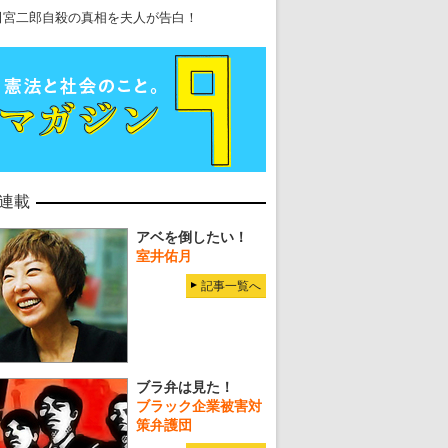
田宮二郎自殺の真相を夫人が告白！
連載
アベを倒したい！
室井佑月
記事一覧へ
ブラ弁は見た！
ブラック企業被害対
策弁護団