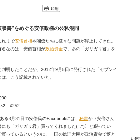
印刷
領収書”をめぐる安倍政権の公私混同
これまで
安倍首相
や閣僚たちに様々な問題が浮上してきた。
有名なのは、安倍首相が
政治資金
で、あの「ガリガリ君」を
判明したことだが、2012年9月5日に発行された「セブンイ
には、こう記載されていた。
6
00
2 ¥252
8月31日の安倍氏のFacebookには、
秘書
が〈安倍さん
にも「ガリガリ君」買ってくれました(^.^)〉と綴ってい
で買っているというのに、一国の総理大臣が政治資金で落と
人気