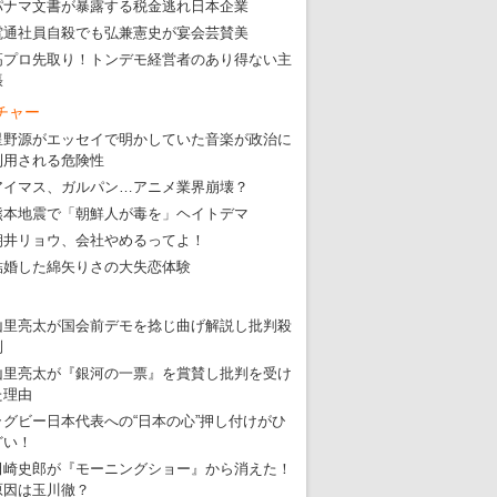
パナマ文書が暴露する税金逃れ日本企業
電通社員自殺でも弘兼憲史が宴会芸賛美
高プロ先取り！トンデモ経営者のあり得ない主
張
チャー
星野源がエッセイで明かしていた音楽が政治に
利用される危険性
アイマス、ガルパン…アニメ業界崩壊？
熊本地震で「朝鮮人が毒を」ヘイトデマ
朝井リョウ、会社やめるってよ！
結婚した綿矢りさの大失恋体験
山里亮太が国会前デモを捻じ曲げ解説し批判殺
到
山里亮太が『銀河の一票』を賞賛し批判を受け
た理由
ラグビー日本代表への“日本の心”押し付けがひ
どい！
田崎史郎が『モーニングショー』から消えた！
原因は玉川徹？