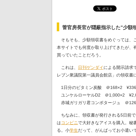
菅官房長官が隠蔽指示した“少額
そもそも、少額領収書をめぐっては、
本サイトでも何度か取り上げてきたが、
買っていたことだろう。
これは、
日刊ゲンダイ
による開示請求で
レブン衆議院第一議員会館店」の領収書
1日分のビタミン炭酸 ＠168×2 ¥33
ユンケルローヤルD2 ＠1,000×2 ¥2,0
赤城ガリガリ君コンポタージュ ＠126×
ちなみに、領収書が発行される5日前である
は
コンビニ
で大好きなアイスを購入。秘書
る。小
学生
だって、がんばってお小遣い