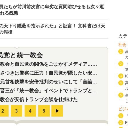
員たちが前川前次官に卑劣な質問浴びせるも次々返
かれる醜態
の天下り隠蔽を指示された」と証言！ 文科省だけ天
の報復
カテ
社会
1
民党と統一教会
特集
2
会と自民党の関係をごまかすメディア…民放は有田芳生に発言自粛を要求
2
つきは警察に圧力！自民党が隠したい安倍元首相と統一教会の深い関係
3
首相銃撃を安倍批判のせいにして「言論封殺」に利用する自民党応援団
4
三が「統一教会」イベントでトランプと演説！同性婚や夫婦別姓を攻撃
5
教会が安倍トランプ会談を仕掛けた
ビジ
1
2