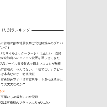
ゴリ別ランキング
高市首相の熊本地震視察は北朝鮮並みのプロパ
東京五輪強行開催特別企画 大ウソだら
ガンダ！
・
五輪入場行進にすぎやまこういちの曲、杉田水脈のLGB
〈#ミサイルよりクーラーを〉は正しい 自民
党が避難所へのエアコン設置を遅らせてきた
・
大ウソだらけの東京五輪！ 安倍・菅・森はどんな嘘を
ICANノーベル賞授賞式を日本マスコミが無視
・
五輪サッカー・久保建英が南アの陽性者に「僕らに損ではない」
高市首相の「休んでない」「寝てない」アピー
ルは本当なのか 徹底検証
・
五輪関係者が入国当日、築地を散歩！
皇室典範改正で「旧宮家男子」を皇位継承者に
・
五輪でIOCラウンジ以外にVIPルーム、広告代理店は物品購入
して大丈夫なのか？
ネス
「宝塚いじめ裁判」の全記録
EXILE事務所のブラックぶりがスゴい