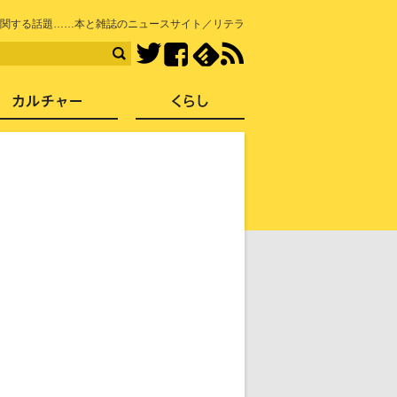
知を再発見
関する話題……本と雑誌のニュースサイト／リテラ
Facebook
feedly
RSS
Twitter
ス
社会
カルチャー
くらし