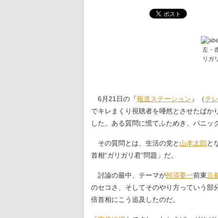
左・
リガ
6月21日の『
報道ステーション
』（
テ
でキレまくり視聴者を唖然とさせたばか
した。ある質問に慌てふためき、パニッ
その質問とは、生活の党と
山本太郎
と
首相“ガリガリ君”問題」だ。
討論の最中、テーマが
舛添要一
前東
京
のセコさ、そしてそのやり方っていう部
倍首相にこう追及したのだ。