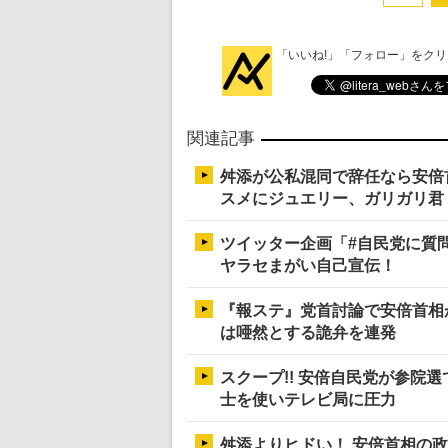
「いいね!」「フォロー」をク
関連記事
舛添が公私混同で辞任なら安倍
スメにジュエリー、ガリガリ君
ツイッター企画「#自民党に質
ヤラセまがい自己宣伝！
『報ステ』党首討論で安倍首相
は唖然とする詭弁を連発
スクープ!! 安倍自民党が参院
士を使いテレビ局に圧力
舛添よりヒドい！ 安倍首相の