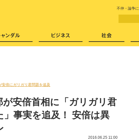
LITERA／リテラ 本と雑誌の
不仲・論争に
芸能・エンタメ
スキャンダル
ビジネ
が安倍にガリガリ君問題を追及
郎が安倍首相に「ガリガリ君
た」事実を追及！ 安倍は異
レ
2016.06.25 11:00