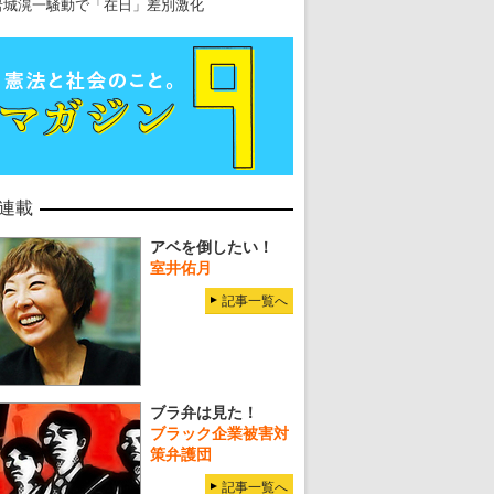
岩城滉一騒動で「在日」差別激化
連載
アベを倒したい！
室井佑月
記事一覧へ
ブラ弁は見た！
ブラック企業被害対
策弁護団
記事一覧へ