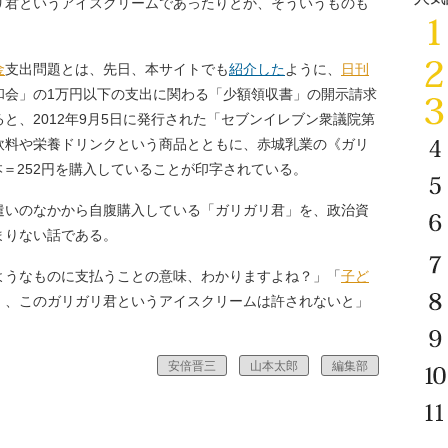
リ君というアイスクリームであったりとか、そういうものも
」
金
支出問題とは、先日、本サイトでも
紹介した
ように、
日刊
和会」の1万円以下の支出に関わる「少額領収書」の開示請求
と、2012年9月5日に発行された「セブンイレブン衆議院第
飲料や栄養ドリンクという商品とともに、赤城乳業の《ガリ
本＝252円を購入していることが印字されている。
遣いのなかから自腹購入している「ガリガリ君」を、政治資
まりない話である。
うなものに支払うことの意味、わかりますよね？」「
子ど
）、このガリガリ君というアイスクリームは許されないと」
安倍晋三
山本太郎
編集部