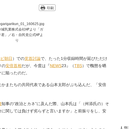
印刷
赤城乳業株式会社HPより「ガ
リ君」／右・自民党公式HPよ
り
レビ朝日
）での
党首討論
で、たった1分収録時間が延びただけ
りの
安倍首相
だが、今度は『
NEWS
23』（
TBS
）で醜態を晒
クに陥ったのだ。
なかまたちの共同代表である山本太郎がぶち込んだ、「安倍
都
知事の“政治とカネ”に及んだ際、山本氏は「（舛添氏の）そ
分に関しては負けず劣らずと言いますか」と前振りをし、安
人気