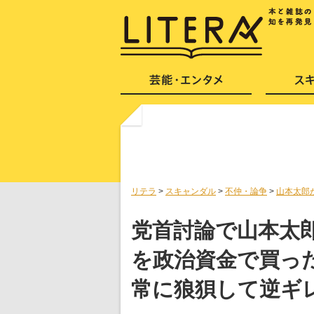
リテラ
>
スキャンダル
>
不仲・論争
>
山本太郎
党首討論で山本太
を政治資金で買っ
常に狼狽して逆ギ