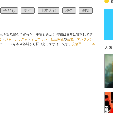
5
子ども
学生
山本太郎
税金
編集
君を政治資金で買った」事実を追及！ 安倍は異常に狼狽して逆
ミ
・
ジャーナリズム
・
オピニオン
・
社会問題
や
芸能（エンタメ)
・
ニュースを本や雑誌から掘り起こすサイトです。
安倍晋三
、
山本
人気