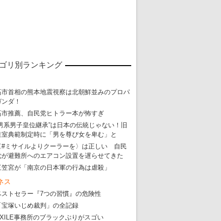
東京五輪強行開催特別企画 大ウソだら
・
五輪入場行進にすぎやまこういちの曲、杉田水脈のLGB
ゴリ別ランキング
・
大ウソだらけの東京五輪！ 安倍・菅・森はどんな嘘を
高市首相の熊本地震視察は北朝鮮並みのプロパ
・
五輪サッカー・久保建英が南アの陽性者に「僕らに損ではない」
ガンダ！
・
五輪関係者が入国当日、築地を散歩！
高市推薦、自民党ヒトラー本が怖すぎ
・
五輪でIOCラウンジ以外にVIPルーム、広告代理店は物品購入
“男系男子皇位継承”は日本の伝統じゃない！旧
皇室典範制定時に「男を尊び女を卑む」と
〈#ミサイルよりクーラーを〉は正しい 自民
党が避難所へのエアコン設置を遅らせてきた
三笠宮が「南京の日本軍の行為は虐殺」
ネス
ベストセラー『7つの習慣』の危険性
「宝塚いじめ裁判」の全記録
EXILE事務所のブラックぶりがスゴい