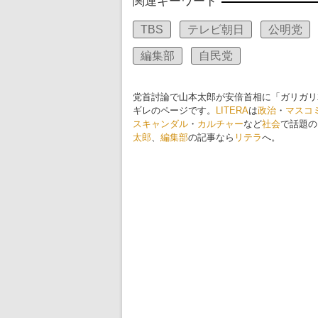
関連キーワード
TBS
テレビ朝日
公明党
編集部
自民党
党首討論で山本太郎が安倍首相に「ガリガリ
ギレのページです。
LITERA
は
政治
・
マスコ
スキャンダル
・
カルチャー
など
社会
で話題の
太郎
、
編集部
の記事なら
リテラ
へ。