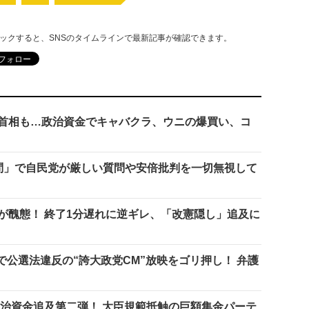
リックすると、SNSのタイムラインで最新記事が確認できます。
首相も…政治資金でキャバクラ、ウニの爆買い、コ
問」で自民党が厳しい質問や安倍批判を一切無視して
が醜態！ 終了1分遅れに逆ギレ、「改憲隠し」追及に
選で公選法違反の“誇大政党CM”放映をゴリ押し！ 弁護
政治資金追及第二弾！ 大臣規範抵触の巨額集金パーテ