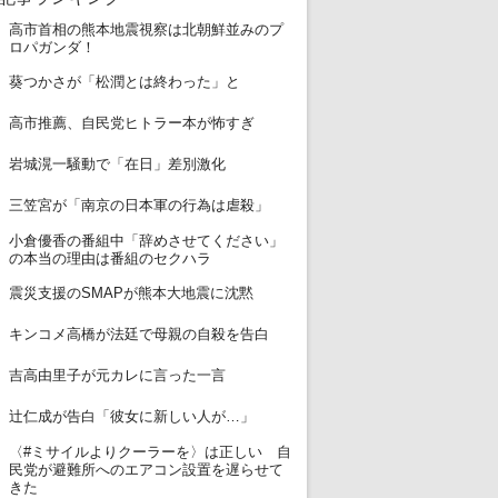
高市首相の熊本地震視察は北朝鮮並みのプ
1
ロパガンダ！
2
葵つかさが「松潤とは終わった」と
3
高市推薦、自民党ヒトラー本が怖すぎ
4
岩城滉一騒動で「在日」差別激化
5
三笠宮が「南京の日本軍の行為は虐殺」
小倉優香の番組中「辞めさせてください」
6
の本当の理由は番組のセクハラ
7
震災支援のSMAPが熊本大地震に沈黙
8
キンコメ高橋が法廷で母親の自殺を告白
9
吉高由里子が元カレに言った一言
10
辻仁成が告白「彼女に新しい人が…」
〈#ミサイルよりクーラーを〉は正しい 自
11
民党が避難所へのエアコン設置を遅らせて
きた