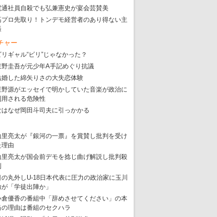
電通社員自殺でも弘兼憲史が宴会芸賛美
高プロ先取り！トンデモ経営者のあり得ない主
張
チャー
ビリギャル“ビリ”じゃなかった？
東野圭吾が元少年A手記めぐり抗議
結婚した綿矢りさの大失恋体験
星野源がエッセイで明かしていた音楽が政治に
利用される危険性
女はなぜ岡田斗司夫に引っかかる
山里亮太が『銀河の一票』を賞賛し批判を受け
た理由
山里亮太が国会前デモを捻じ曲げ解説し批判殺
到
日の丸外しU-18日本代表に圧力の政治家に玉川
徹が「学徒出陣か」
小倉優香の番組中「辞めさせてください」の本
当の理由は番組のセクハラ