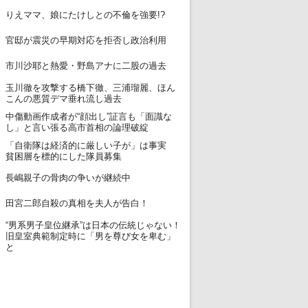
12
りえママ、娘にたけしとの不倫を強要!?
13
官邸が震災の早期対応を拒否し政治利用
14
市川沙耶と熱愛・野島アナに二股の過去
玉川徹を攻撃する橋下徹、三浦瑠麗、ほん
15
こんの悪質デマ垂れ流し過去
中傷動画作成者が“顔出し”証言も「面識な
16
し」と言い張る高市首相の論理破綻
「自衛隊は経済的に厳しい子が」は事実
17
貧困層を標的にした隊員募集
18
長嶋親子の骨肉の争いが継続中
19
田宮二郎自殺の真相を夫人が告白！
“男系男子皇位継承”は日本の伝統じゃない！
20
旧皇室典範制定時に「男を尊び女を卑む」
と