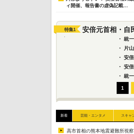
ィ開催、報告書の虚偽記載…
安倍元首相・自
特集
1
・
統一教
・
片山さ
・
安倍元
・
安倍晋
・
統一
新着
芸能・エンタメ
スキャ