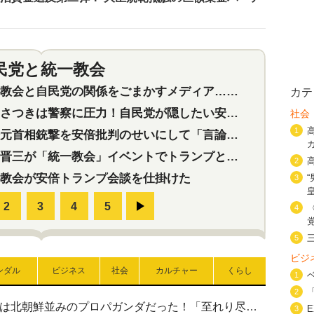
民党と統一教会
特集
2
会と自民党の関係をごまかすメディア…民放は有田芳生に発言自粛を要求
カテ
つきは警察に圧力！自民党が隠したい安倍元首相と統一教会の深い関係
社会
1
首相銃撃を安倍批判のせいにして「言論封殺」に利用する自民党応援団
三が「統一教会」イベントでトランプと演説！同性婚や夫婦別姓を攻撃
2
教会が安倍トランプ会談を仕掛けた
3
4
5
ビジ
ンダル
ビジネス
社会
カルチャー
くらし
1
2
高市首相の熊本地震避難所視察は北朝鮮並みのプロパガンダだった！「至れり尽くせり」の選ばれた避難所の一方で実態は…
3