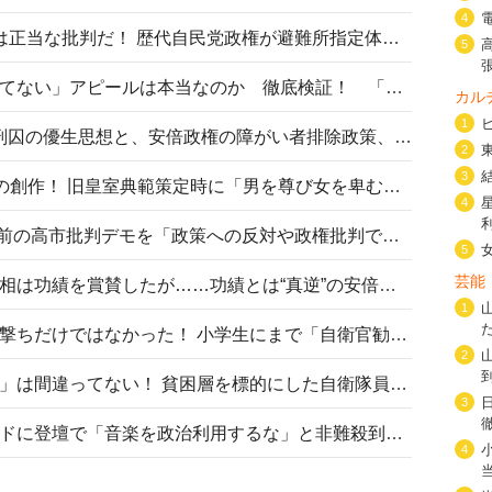
4
〈#ミサイルよりクーラーを〉は正当な批判だ！ 歴代自民党政権が避難所指定体育館へのエアコン設置を遅らせてきた客観的事実
5
高市首相の「休んでない」「寝てない」アピールは本当なのか 徹底検証！ 「資料読み込み」「アイロンがけ」も矛盾だらけ…
カル
1
相模原事件から10年──植松死刑囚の優生思想と、安倍政権の障がい者排除政策、右派勢力の差別主義との関係を改めて問う
2
3
“男系男子の皇位継承”は明治期の創作！ 旧皇室典範策定時に「男を尊び女を卑むの慣習、人民の脳髄」とトンデモ論で女性天皇を否定
4
山里亮太が『DayDay.』で国会前の高市批判デモを「政策への反対や政権批判でない」と捻じ曲げ解説 デモ参加者から批判殺到
5
芸能
安倍晋三元首相の命日で高市首相は功績を賞賛したが……功績とは“真逆”の安倍元首相のトンデモ発言を振り返る
1
自衛隊リクルートは貧困層狙い撃ちだけではなかった！ 小学生にまで「自衛官勧誘」目的のパンフレット作成
2
「自衛隊は経済的に厳しい子が」は間違ってない！ 貧困層を標的にした自衛隊員募集、やす子、山上被告も…日本でも進む“経済的徴兵制”
3
高市首相がミュージックアワードに登壇で「音楽を政治利用するな」と非難殺到！ MAJの国策的本質を批判する声も
4