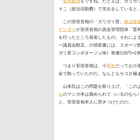
「
安倍総理
もですね、たとえば、ガリガ
そこ（政治活動費）で支出をしていると
この安倍首相の「ガリガリ君」
政治資
ゲンダイ
が安倍首相の資金管理団体「晋
を行ったところ発覚したもの。それによる
一議員会館店」の領収書には、スポーツ
ガリ君コンポタージュ味》単価126円×2
つまり安倍首相は、小
学生
だってお小
金で賄っていたのだ。なんともセコさ極
山本氏はこの問題を取り上げ、「このよ
も
のマンガ本は責められて（いるのなら
と、安倍首相本人に突きつけたのだ。