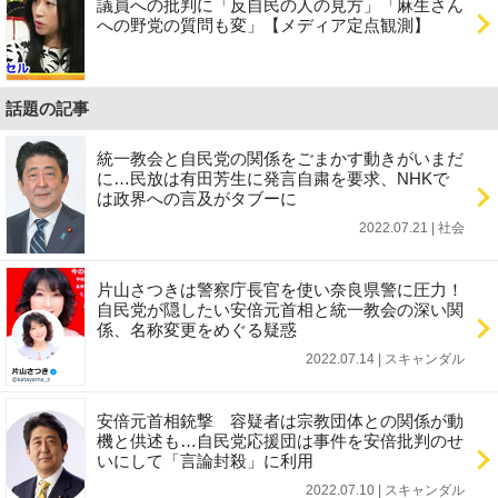
議員への批判に「反自民の人の見方」「麻生さん
への野党の質問も変」【メディア定点観測】
話題の記事
統一教会と自民党の関係をごまかす動きがいまだ
に…民放は有田芳生に発言自粛を要求、NHKで
は政界への言及がタブーに
2022.07.21 | 社会
片山さつきは警察庁長官を使い奈良県警に圧力！
自民党が隠したい安倍元首相と統一教会の深い関
係、名称変更をめぐる疑惑
2022.07.14 | スキャンダル
安倍元首相銃撃 容疑者は宗教団体との関係が動
機と供述も…自民党応援団は事件を安倍批判のせ
いにして「言論封殺」に利用
2022.07.10 | スキャンダル