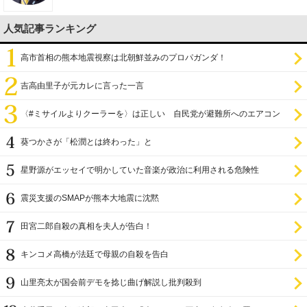
人気記事ランキング
高市首相の熊本地震視察は北朝鮮並みのプロパガンダ！
吉高由里子が元カレに言った一言
〈#ミサイルよりクーラーを〉は正しい 自民党が避難所へのエアコン
設置を遅らせてきた
葵つかさが「松潤とは終わった」と
星野源がエッセイで明かしていた音楽が政治に利用される危険性
震災支援のSMAPが熊本大地震に沈黙
田宮二郎自殺の真相を夫人が告白！
キンコメ高橋が法廷で母親の自殺を告白
山里亮太が国会前デモを捻じ曲げ解説し批判殺到