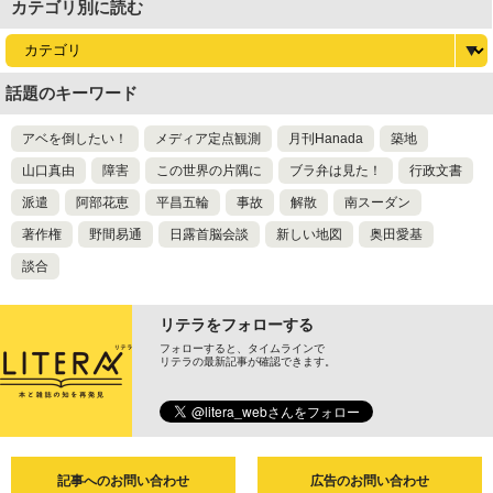
カテゴリ別に読む
話題のキーワード
アベを倒したい！
メディア定点観測
月刊Hanada
築地
山口真由
障害
この世界の片隅に
ブラ弁は見た！
行政文書
派遣
阿部花恵
平昌五輪
事故
解散
南スーダン
著作権
野間易通
日露首脳会談
新しい地図
奥田愛基
談合
リテラをフォローする
フォローすると、タイムラインで
リテラの最新記事が確認できます。
記事へのお問い合わせ
広告のお問い合わせ