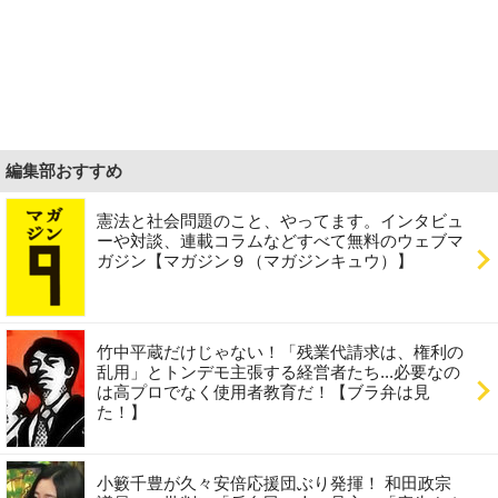
編集部おすすめ
憲法と社会問題のこと、やってます。インタビュ
ーや対談、連載コラムなどすべて無料のウェブマ
ガジン【マガジン９（マガジンキュウ）】
竹中平蔵だけじゃない！「残業代請求は、権利の
乱用」とトンデモ主張する経営者たち...必要なの
は高プロでなく使用者教育だ！【ブラ弁は見
た！】
小籔千豊が久々安倍応援団ぶり発揮！ 和田政宗