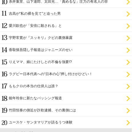
糸井重里、山下達郎、太田光…「責めるな」圧力の有名人の罪
吉高が“私の裸を見て”と迫った男
愛川欽也が「安倍に殺される」と
宇野常寛が『スッキリ』クビの裏側暴露
香取慎吾隠し子報道はジャニーズのせい
りえママ、娘にたけしとの不倫を強要!?
ラグビー日本代表への“日本の心”押し付けがひどい！
ももクロの本当の仕掛人は誰？
能年玲奈に新たなバッシング報道
竹田恒泰の側近が詐欺逮捕、その裏側には
ユースケ・サンタマリアが語るうつ体験