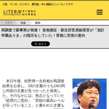
小説、マンガ、ビジネス、週刊誌…本と雑誌のニュース／リテラ
リテラ
社会
政治
再調査で新事実が発覚！ 首相側近・萩生田官房副長官が「加計
学園ありき」の指示をしていた！背後に安倍の意向
本日午後、松野博一文科相が再調査
結果を公表し、19の文書のうち14の同
じ内容の文書が見つかったと発表し
た。そのなかには、焦点となっていた
「総理のご意向」「官邸の最高レベル
が言っていること」と書かれた文書も