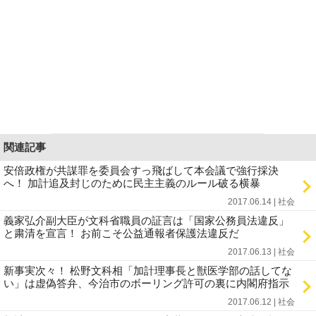
関連記事
安倍政権が共謀罪を委員会すっ飛ばして本会議で強行採決
へ！ 加計追及封じのために民主主義のルール破る横暴
2017.06.14 | 社会
義家弘介副大臣が文科省職員の証言は「国家公務員法違反」
と粛清を宣言！ お前こそ公益通報者保護法違反だ
2017.06.13 | 社会
新事実次々！ 松野文科相「加計理事長と獣医学部の話してな
い」は虚偽答弁、今治市のボーリング許可の裏に内閣府指示
2017.06.12 | 社会