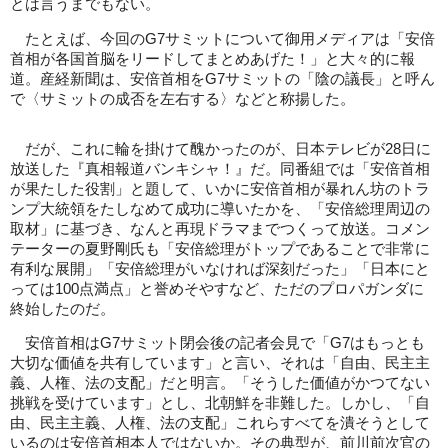
とは言うまでもない。
たとえば、今回のG7サミットについて御用メディアは「安倍
首相が各国首脳をリードしてまとめあげた！」と大々的に報
道。産経新聞は、安倍首相をG7サミットの「陰の議長」と呼ん
で〈サミットの成否を左右する〉などと称揚した。
だが、これに輪を掛けて醜かったのが、日本テレビが28日に
放送した『真相報道バンキシャ！』だ。同番組では「安倍首相
が果たした役割」と題して、いかに安倍首相が暴れん坊のトラ
ンプ大統領をたしなめて成功に導いたかを、「安倍総理周辺の
取材」に基づき、なんと再現ドラマまでつくって放送。コメン
テーターの夏野剛氏も「安倍総理がトップであることで非常に
有利な展開」「安倍総理がいなければ深刻だった」「日本にと
っては100点満点」と誉めそやすなど、ただのプロパガンダに
終始したのだ。
安倍首相はG7サミット閉会後の記者会見で「G7はもっとも
大切な価値を共有しています」と言い、それは「自由、民主主
義、人権、法の支配」だと明言。「そうした価値がかつてない
挑戦を受けています」とし、北朝鮮を非難した。しかし、「自
由、民主主義、人権、法の支配」これらすべてを潰そうとして
いるのは安倍首相本人ではないか。その典型が、前川前次官の