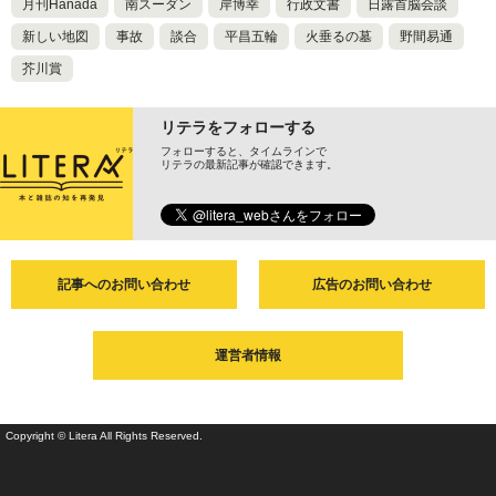
月刊Hanada
南スーダン
岸博幸
行政文書
日露首脳会談
新しい地図
事故
談合
平昌五輪
火垂るの墓
野間易通
芥川賞
リテラをフォローする
フォローすると、タイムラインで
リテラの最新記事が確認できます。
記事へのお問い合わせ
広告のお問い合わせ
運営者情報
Copyright © Litera All Rights Reserved.