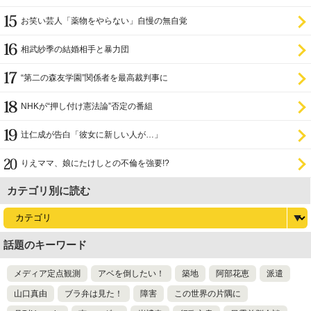
お笑い芸人「薬物をやらない」自慢の無自覚
相武紗季の結婚相手と暴力団
“第二の森友学園”関係者を最高裁判事に
NHKが“押し付け憲法論”否定の番組
辻仁成が告白「彼女に新しい人が…」
りえママ、娘にたけしとの不倫を強要!?
カテゴリ別に読む
話題のキーワード
メディア定点観測
アベを倒したい！
築地
阿部花恵
派遣
山口真由
ブラ弁は見た！
障害
この世界の片隅に