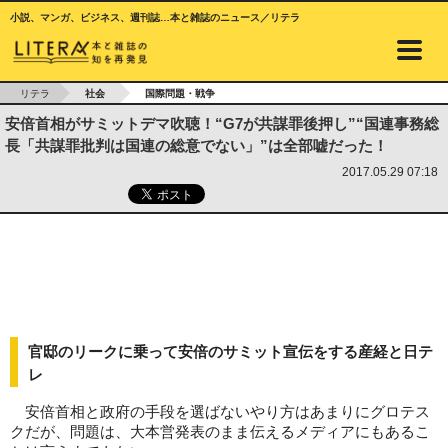
小説、マンガ、ビジネス、週刊誌…本と雑誌のニュース／リテラ
リテラ
社会
国際問題・戦争
安倍首相がサミットデマ吹聴！“G7が共謀罪後押し”“国連事務総
長「共謀罪批判は国連の総意でない」”は全部嘘だった！
2017.05.29 07:18
官邸のリークに乗って安倍のサミット宣伝をする産経と日テ
レ
安倍首相と政府の手段を選ばないやり方はあまりにグロテス
クだが、問題は、大本営発表のまま伝えるメディアにもあるこ