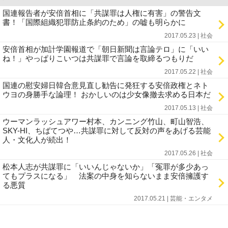
国連報告者が安倍首相に「共謀罪は人権に有害」の警告文
書！「国際組織犯罪防止条約のため」の嘘も明らかに
2017.05.23 | 社会
安倍首相が加計学園報道で「朝日新聞は言論テロ」に「いい
ね！」やっぱりこいつは共謀罪で言論を取締るつもりだ
2017.05.22 | 社会
国連の慰安婦日韓合意見直し勧告に発狂する安倍政権とネト
ウヨの身勝手な論理！ おかしいのは少女像撤去求める日本だ
2017.05.13 | 社会
ウーマンラッシュアワー村本、カンニング竹山、町山智浩、
SKY-HI、ちばてつや…共謀罪に対して反対の声をあげる芸能
人・文化人が続出！
2017.05.26 | 社会
松本人志が共謀罪に「いいんじゃないか」「冤罪が多少あっ
てもプラスになる」 法案の中身を知らないまま安倍擁護す
る悪質
2017.05.21 | 芸能・エンタメ