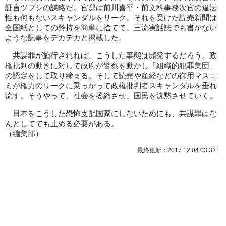
証言ツブシの謀略だ。官邸は前川喜平・前文科事務次官の違法
性も何もないスキャンダルをリーク。それを受けた読売新聞は
全国紙としての矜持を簡単に捨てて、三流実話誌でも書かない
ような記事をデカデカと掲載した。
共謀罪が施行されれば、こうした事態は頻発するだろう。政
権批判の動きに対して政府が警察を動かし「組織的犯罪集団」
の認定をして取り締まる。そして読売や産経などの御用マスコ
ミが権力のリークに乗っかって政権批判者スキャンダルを垂れ
流す。そうやって、社会を萎縮させ、国民を沈黙させていく。
日本をこうした恐怖支配国家にしないためにも、共謀罪はな
んとしてでも止める必要がある。
（
編集部
）
最終更新：2017.12.04 03:32