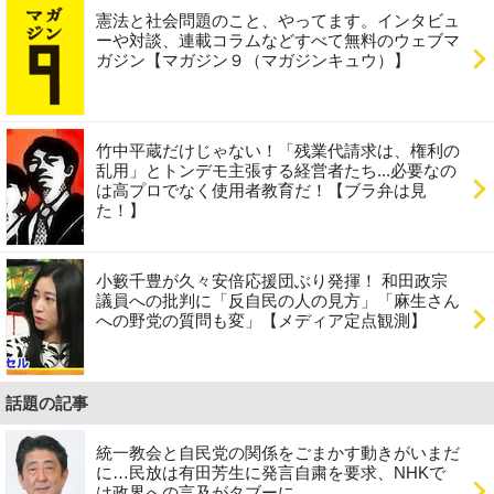
憲法と社会問題のこと、やってます。インタビュ
ーや対談、連載コラムなどすべて無料のウェブマ
ガジン【マガジン９（マガジンキュウ）】
竹中平蔵だけじゃない！「残業代請求は、権利の
乱用」とトンデモ主張する経営者たち...必要なの
は高プロでなく使用者教育だ！【ブラ弁は見
た！】
小籔千豊が久々安倍応援団ぶり発揮！ 和田政宗
議員への批判に「反自民の人の見方」「麻生さん
への野党の質問も変」【メディア定点観測】
話題の記事
統一教会と自民党の関係をごまかす動きがいまだ
に…民放は有田芳生に発言自粛を要求、NHKで
は政界への言及がタブーに