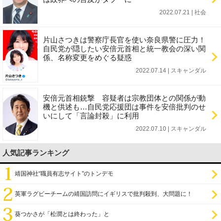
2022.07.21 | 社会
片山さつきは警察庁長官を使い奈良県警に圧力！
自民党が隠したい安倍元首相と統一教会の深い関
係、名称変更をめぐる疑惑
2022.07.14 | スキャンダル
安倍元首相銃撃 容疑者は宗教団体との関係が動
機と供述も…自民党応援団は事件を安倍批判のせ
いにして「言論封殺」に利用
2022.07.10 | スキャンダル
人気記事ランキング
靖国神社“職員有志サイト”のトンデモ
英軍ラグビーチームの靖国訪問にイギリスで批判殺到、大問題に！
葵つかさが「松潤とは終わった」と