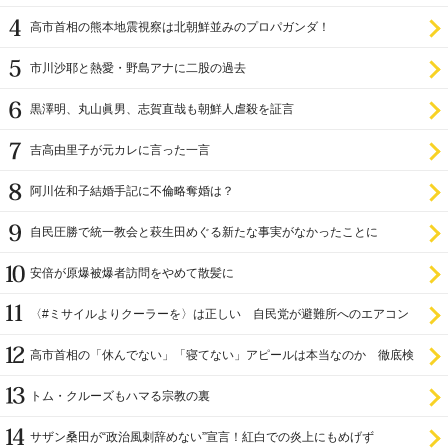
高市首相の熊本地震視察は北朝鮮並みのプロパガンダ！
市川沙耶と熱愛・野島アナに二股の過去
黒澤明、丸山眞男、志賀直哉も朝鮮人虐殺を証言
吉高由里子が元カレに言った一言
阿川佐和子結婚手記に不倫略奪婚は？
自民圧勝で統一教会と萩生田めぐる新たな事実がなかったことに
安倍が原爆被爆者訪問をやめて散髪に
〈#ミサイルよりクーラーを〉は正しい 自民党が避難所へのエアコン
設置を遅らせてきた
高市首相の「休んでない」「寝てない」アピールは本当なのか 徹底検
証
トム・クルーズもハマる宗教の裏
サザン桑田が“政治風刺辞めない”宣言！紅白での炎上にもめげず