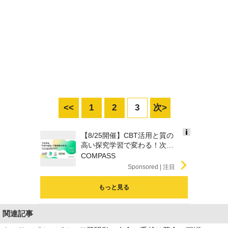
<<
1
2
3
次>
【8/25開催】CBT活用と質の
Ads
高い探究学習で変わる！次期
by
学習指導要領を見据えた...
COMPASS
logly
Sponsored
もっと見る
関連記事