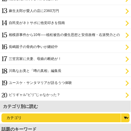
麻生太郎が愛人の店に2360万円
自民党がネトサポに他党叩きを指南
相模原事件から10年──植松被告の優生思想と安倍政権・右派勢力との
関係
長嶋親子の骨肉の争いが継続中
三笠宮家に夫妻、母娘の断絶が！
川島なお美と「噂の真相」編集長
ユースケ・サンタマリアが語るうつ体験
ビリギャル“ビリ”じゃなかった？
カテゴリ別に読む
話題のキーワード