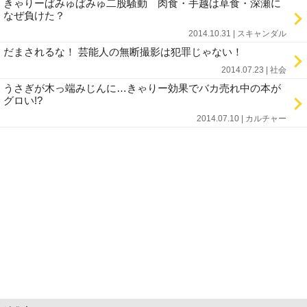
きゃりーぱみゅぱみゅ二股騒動 肉食・手越は草食・深瀬に
なぜ負けた？
2014.10.31 | スキャンダル
だまされるな！ 芸能人の無断撮影は犯罪じゃない！
2014.07.23 | 社会
うさぎが木っ端みじんに…きゃりー効果でバカ売れ中の本が
グロい!?
2014.07.10 | カルチャー