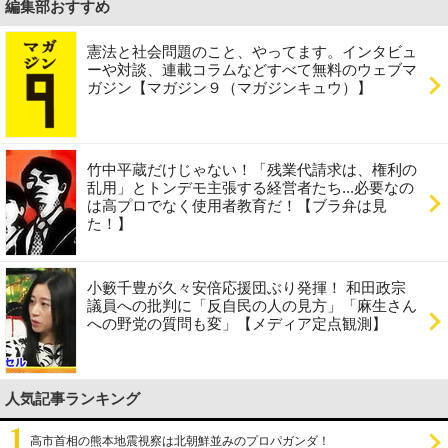
編集部おすすめ
憲法と社会問題のこと、やってます。インタビュ
ーや対談、連載コラムなどすべて無料のウェブマ
ガジン【マガジン９（マガジンキュウ）】
竹中平蔵だけじゃない！「残業代請求は、権利の
乱用」とトンデモ主張する経営者たち...必要なの
は高プロでなく使用者教育だ！【ブラ弁は見
た！】
小籔千豊が久々安倍応援団ぶり発揮！ 和田政宗
議員への批判に「反自民の人の見方」「麻生さん
への野党の質問も変」【メディア定点観測】
人気記事ランキング
高市首相の熊本地震視察は北朝鮮並みのプロパガンダ！