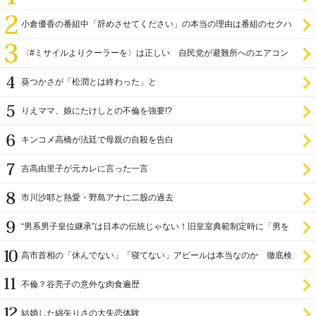
小倉優香の番組中「辞めさせてください」の本当の理由は番組のセクハ
ラ
〈#ミサイルよりクーラーを〉は正しい 自民党が避難所へのエアコン
設置を遅らせてきた
葵つかさが「松潤とは終わった」と
りえママ、娘にたけしとの不倫を強要!?
キンコメ高橋が法廷で母親の自殺を告白
吉高由里子が元カレに言った一言
市川沙耶と熱愛・野島アナに二股の過去
“男系男子皇位継承”は日本の伝統じゃない！旧皇室典範制定時に「男を
尊び女を卑む」と
高市首相の「休んでない」「寝てない」アピールは本当なのか 徹底検
証
不倫？谷亮子の意外な肉食遍歴
結婚した綿矢りさの大失恋体験