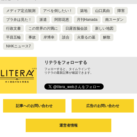
メディア定点観測
アベを倒したい！
築地
山口真由
障害
ブラ弁は見た！
派遣
阿部花恵
月刊Hanada
南スーダン
行政文書
この世界の片隅に
日露首脳会談
新しい地図
平昌五輪
事故
岸博幸
談合
火垂るの墓
解散
NHKニュース7
リテラをフォローする
フォローすると、タイムラインで
リテラの最新記事が確認できます。
記事へのお問い合わせ
広告のお問い合わせ
運営者情報