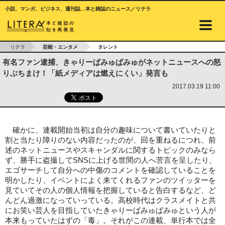
小説、マンガ、ビジネス、週刊誌…本と雑誌のニュース／リテラ
リテラ
芸能・エンタメ
タレント
有名ファン逮捕、きゃりーぱみゅぱみゅがネットニュースへの怒
りぶちまけ！「紙メディアは燃えにくい」発言も
2017.03.19 11:00
確かに、連載開始当初は自分の趣味について書いていたりと
割と当たり障りのない内容だったのが、回を重ねるにつれ、前
述のネットニュースやスキャンダルに関するトピックのみなら
ず、勝手に盗撮してSNSに上げる世間の人へ苦言を呈したり、
エゴサーチして自分への中傷のコメントを確認していることを
明かしたり、イベントによく来てくれるファンのツイッターを
見ていてその人の個人情報を把握していると告白するなど、ど
んどん過激になっていっている。高校時代はクラスメイトと共
にお笑い芸人を目指していたきゃりーぱみゅぱみゅという人が
本来もっていたはずの「毒」。それがこの連載、単行本では全