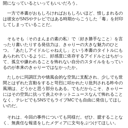
開になっているといってもいいだろう。
一方で本書がおもしろければおもしろいほど、惜しまれるの
は彼女がSNSやテレビではある時期からこうした「毒」を封印
してしまっていることだ。
そもそも〈そのまんまの素の私〉で〈好き勝手なこと〉を言
ったり書いたりする発信力は、きゃりーの大きな魅力のひと
つ。「あたしアイドルじゃねえし」という本書のタイトルにも
あらわれているように、好感度に依存するアイドルとはちがっ
て、孤立や嫌われることを怖れない自分のスタイルをもってい
るのが本来のきゃりーではなかったか。
たしかに同調圧力や矯風会的な空気に支配され、少しでも世
間とはずれた言動をすると苛烈に叩かれたり批判される昨今の
風潮は、どうかと思う部分もある。でもだからこそ、きゃりー
にはその空気に抗って炎上やネットニュースなんて怖れること
なく、テレビでもSNSでもライブMCでも自由に発信してほし
いのだ。
それは、今回の事件についても同様だ。ぜひ、臆することな
く、無責任な報道をしたメディアに文句をぶつけてほしい。