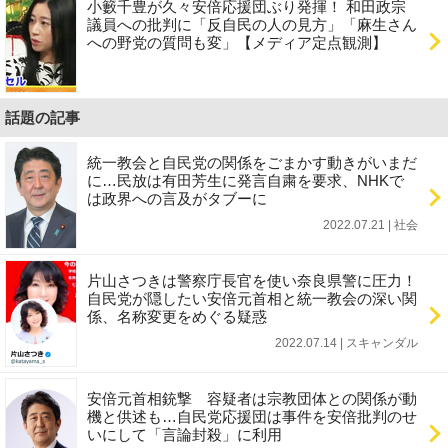
小籔千豊が久々安倍応援団ぶり発揮！ 和田政宗
議員への批判に「反自民の人の見方」「麻生さん
への野党の質問も変」【メディア定点観測】
話題の記事
統一教会と自民党の関係をごまかす動きがいまだ
に…民放は有田芳生に発言自粛を要求、NHKで
は政界への言及がタブーに
2022.07.21 | 社会
片山さつきは警察庁長官を使い奈良県警に圧力！
自民党が隠したい安倍元首相と統一教会の深い関
係、名称変更をめぐる疑惑
2022.07.14 | スキャンダル
安倍元首相銃撃 容疑者は宗教団体との関係が動
機と供述も…自民党応援団は事件を安倍批判のせ
いにして「言論封殺」に利用