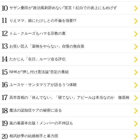
サザン桑田が“政治風刺辞めない”宣言！紅白での炎上にもめげず
りえママ、娘にたけしとの不倫を強要!?
トム・クルーズもハマる宗教の裏
お笑い芸人「薬物をやらない」自慢の無自覚
たかじん「在日」ルーツ迫る評伝
NHKが“押し付け憲法論”否定の番組
ユースケ・サンタマリアが語るうつ体験
高市首相の「休んでない」「寝てない」アピールは本当なのか 徹底検
証
魔法の認知症ケアの秘密に迫る
嵐の暴露本出版！メンバーの不仲話も
相武紗季の結婚相手と暴力団