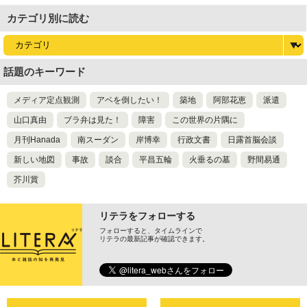
カテゴリ別に読む
話題のキーワード
メディア定点観測
アベを倒したい！
築地
阿部花恵
派遣
山口真由
ブラ弁は見た！
障害
この世界の片隅に
月刊Hanada
南スーダン
岸博幸
行政文書
日露首脳会談
新しい地図
事故
談合
平昌五輪
火垂るの墓
野間易通
芥川賞
リテラをフォローする
フォローすると、タイムラインで
リテラの最新記事が確認できます。