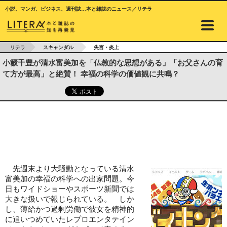
小説、マンガ、ビジネス、週刊誌…本と雑誌のニュース／リテラ
リテラ
スキャンダル
失言・炎上
小籔千豊が清水富美加を「仏教的な思想がある」「お父さんの育
て方が最高」と絶賛！ 幸福の科学の価値観に共鳴？
先週末より大騒動となっている清水
富美加の幸福の科学への出家問題。今
日もワイドショーやスポーツ新聞では
大きな扱いで報じられている。 しか
し、薄給かつ過剰労働で彼女を精神的
に追いつめていたレプロエンタテイン