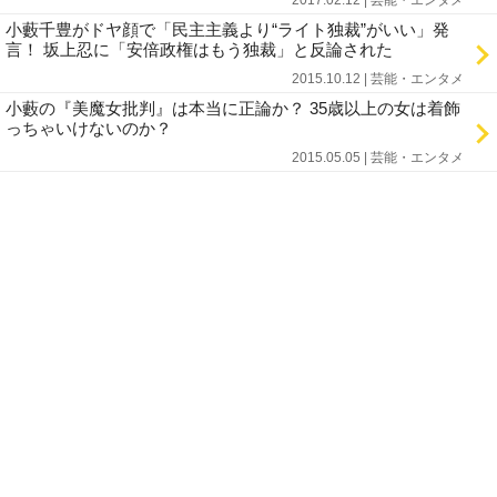
2017.02.12 | 芸能・エンタメ
小藪千豊がドヤ顔で「民主主義より“ライト独裁”がいい」発
言！ 坂上忍に「安倍政権はもう独裁」と反論された
2015.10.12 | 芸能・エンタメ
小藪の『美魔女批判』は本当に正論か？ 35歳以上の女は着飾
っちゃいけないのか？
2015.05.05 | 芸能・エンタメ