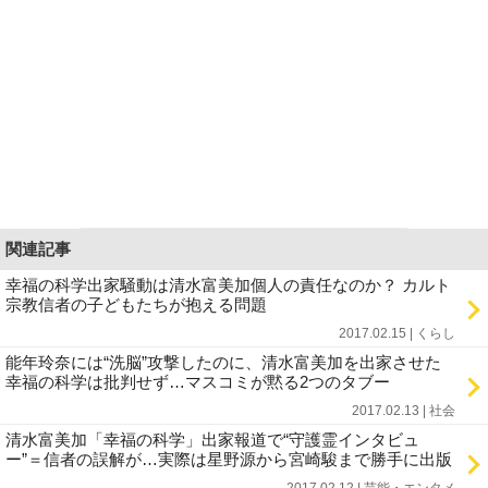
関連記事
幸福の科学出家騒動は清水富美加個人の責任なのか？ カルト
宗教信者の子どもたちが抱える問題
2017.02.15 | くらし
能年玲奈には“洗脳”攻撃したのに、清水富美加を出家させた
幸福の科学は批判せず…マスコミが黙る2つのタブー
2017.02.13 | 社会
清水富美加「幸福の科学」出家報道で“守護霊インタビュ
ー”＝信者の誤解が…実際は星野源から宮崎駿まで勝手に出版