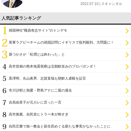
2022.07.10 | スキャンダル
人気記事ランキング
靖国神社“職員有志サイト”のトンデモ
英軍ラグビーチームの靖国訪問にイギリスで批判殺到、大問題に！
葵つかさが「松潤とは終わった」と
高市首相の熊本地震視察は北朝鮮並みのプロパガンダ！
黒澤明、丸山眞男、志賀直哉も朝鮮人虐殺を証言
市川沙耶と熱愛・野島アナに二股の過去
吉高由里子が元カレに言った一言
高市推薦、自民党ヒトラー本が怖すぎ
自民圧勝で統一教会と萩生田めぐる新たな事実がなかったことに