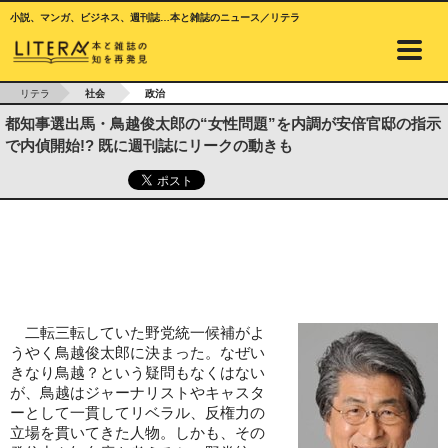
小説、マンガ、ビジネス、週刊誌…本と雑誌のニュース／リテラ
リテラ
社会
政治
都知事選出馬・鳥越俊太郎の“女性問題”を内調が安倍官邸の指示
で内偵開始!? 既に週刊誌にリークの動きも
二転三転していた野党統一候補がよ
うやく鳥越俊太郎に決まった。なぜい
きなり鳥越？という疑問もなくはない
が、鳥越はジャーナリストやキャスタ
ーとして一貫してリベラル、反権力の
立場を貫いてきた人物。しかも、その