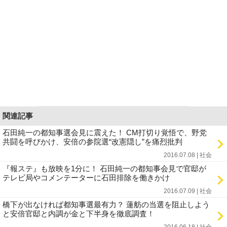
関連記事
石田純一の都知事選会見に震えた！ CM打切り覚悟で、野党
共闘を呼びかけ、安倍の参院選“改憲隠し”を痛烈批判
2016.07.08 | 社会
『報ステ』も放映を1分に！ 石田純一の都知事会見で官邸が
テレビ局やコメンテーターに石田排除を働きかけ
2016.07.09 | 社会
橋下が出なければ都知事選最有力？ 蓮舫の当選を阻止しよう
と安倍官邸と内調が金と下半身を徹底調査！