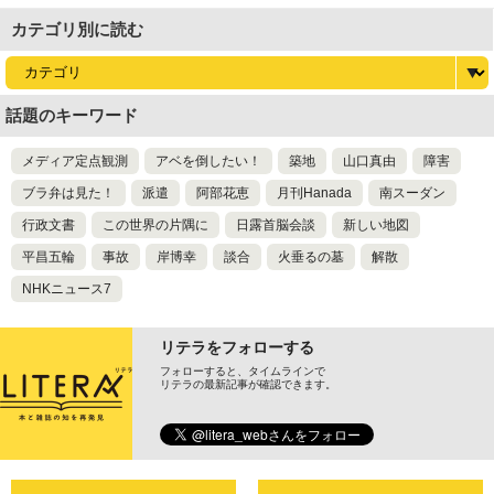
カテゴリ別に読む
話題のキーワード
メディア定点観測
アベを倒したい！
築地
山口真由
障害
ブラ弁は見た！
派遣
阿部花恵
月刊Hanada
南スーダン
行政文書
この世界の片隅に
日露首脳会談
新しい地図
平昌五輪
事故
岸博幸
談合
火垂るの墓
解散
NHKニュース7
リテラをフォローする
フォローすると、タイムラインで
リテラの最新記事が確認できます。