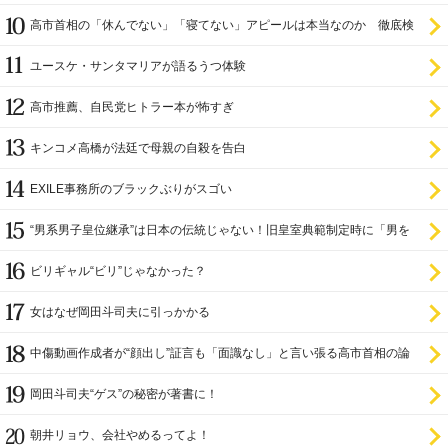
高市首相の「休んでない」「寝てない」アピールは本当なのか 徹底検
証
ユースケ・サンタマリアが語るうつ体験
高市推薦、自民党ヒトラー本が怖すぎ
キンコメ高橋が法廷で母親の自殺を告白
EXILE事務所のブラックぶりがスゴい
“男系男子皇位継承”は日本の伝統じゃない！旧皇室典範制定時に「男を
尊び女を卑む」と
ビリギャル“ビリ”じゃなかった？
女はなぜ岡田斗司夫に引っかかる
中傷動画作成者が“顔出し”証言も「面識なし」と言い張る高市首相の論
理破綻
岡田斗司夫“ゲス”の秘密が著書に！
朝井リョウ、会社やめるってよ！