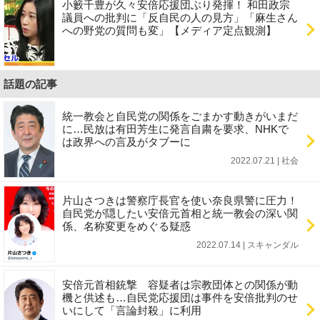
小籔千豊が久々安倍応援団ぶり発揮！ 和田政宗
議員への批判に「反自民の人の見方」「麻生さん
への野党の質問も変」【メディア定点観測】
話題の記事
統一教会と自民党の関係をごまかす動きがいまだ
に…民放は有田芳生に発言自粛を要求、NHKで
は政界への言及がタブーに
2022.07.21 | 社会
片山さつきは警察庁長官を使い奈良県警に圧力！
自民党が隠したい安倍元首相と統一教会の深い関
係、名称変更をめぐる疑惑
2022.07.14 | スキャンダル
安倍元首相銃撃 容疑者は宗教団体との関係が動
機と供述も…自民党応援団は事件を安倍批判のせ
いにして「言論封殺」に利用