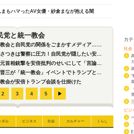
んまもハマったAV女優・紗倉まなが抱える闇
民党と統一教会
特集
2
カテ
会と自民党の関係をごまかすメディア…民放は有田芳生に発言自粛を要求
社会
つきは警察に圧力！自民党が隠したい安倍元首相と統一教会の深い関係
1
首相銃撃を安倍批判のせいにして「言論封殺」に利用する自民党応援団
2
三が「統一教会」イベントでトランプと演説！同性婚や夫婦別姓を攻撃
3
教会が安倍トランプ会談を仕掛けた
4
5
ビジ
1
ンダル
ビジネス
社会
カルチャー
くらし
2
3