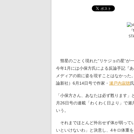
『
S
彗星のごとく現れた“リケジョの星“が
今年1月には小保方氏による反論手記『
メディアの前に姿を現すことはなかった。
論新社）6月14日号で作家・
瀬戸内寂聴
「小保方さん、あなたは必ず甦ります」
月26日号の連載「わくわく日より」で
いう。
それまでほとんど外出せず体が弱ってい
いといけないわ」と決意し、4キロ体重