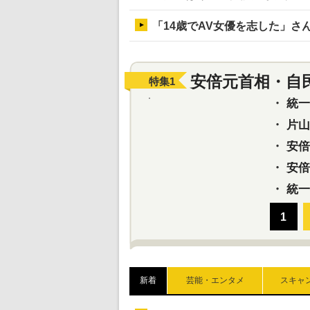
「14歳でAV女優を志した」さ
安倍元首相・自
特集
1
・
統一教
・
片山さ
・
安倍元
・
安倍晋
・
統一
新着
芸能・エンタメ
スキャ