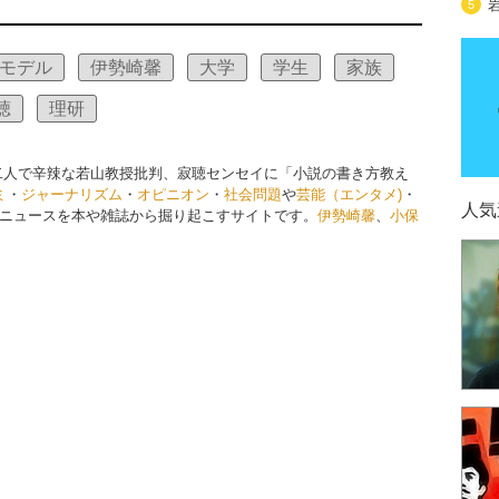
5
モデル
伊勢崎馨
大学
学生
家族
聴
理研
二人で辛辣な若山教授批判、寂聴センセイに「小説の書き方教え
ミ
・
ジャーナリズム
・
オピニオン
・
社会問題
や
芸能（エンタメ)
・
人気
ニュースを本や雑誌から掘り起こすサイトです。
伊勢崎馨
、
小保