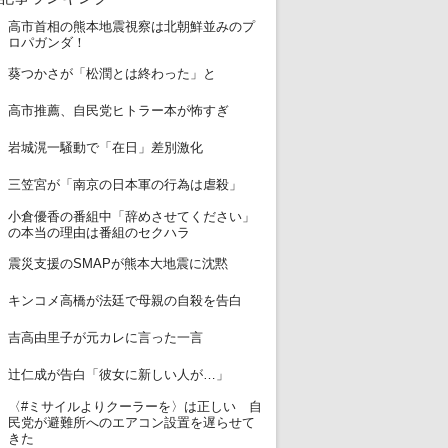
高市首相の熊本地震視察は北朝鮮並みのプ
1
ロパガンダ！
2
葵つかさが「松潤とは終わった」と
3
高市推薦、自民党ヒトラー本が怖すぎ
4
岩城滉一騒動で「在日」差別激化
5
三笠宮が「南京の日本軍の行為は虐殺」
小倉優香の番組中「辞めさせてください」
6
の本当の理由は番組のセクハラ
7
震災支援のSMAPが熊本大地震に沈黙
8
キンコメ高橋が法廷で母親の自殺を告白
9
吉高由里子が元カレに言った一言
10
辻仁成が告白「彼女に新しい人が…」
〈#ミサイルよりクーラーを〉は正しい 自
11
民党が避難所へのエアコン設置を遅らせて
きた