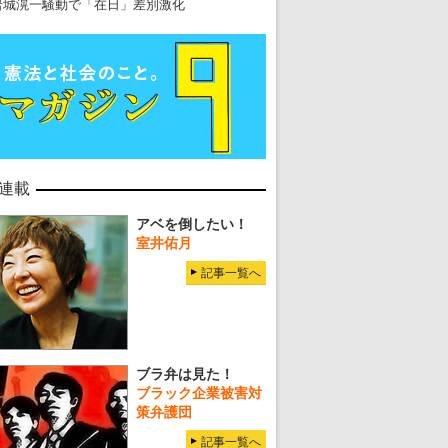
岩城滉一騒動で「在日」差別激化
連載
アベを倒したい！
室井佑月
記事一覧へ
ブラ弁は見た！
ブラック企業被害対
策弁護団
記事一覧へ