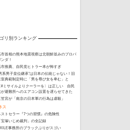
東京五輪強行開催特別企画 大ウソだら
ゴリ別ランキング
・
五輪入場行進にすぎやまこういちの曲、杉田水脈のLGB
・
大ウソだらけの東京五輪！ 安倍・菅・森はどんな嘘を
高市首相の熊本地震視察は北朝鮮並みのプロパ
ガンダ！
・
五輪サッカー・久保建英が南アの陽性者に「僕らに損ではない」
高市推薦、自民党ヒトラー本が怖すぎ
・
五輪関係者が入国当日、築地を散歩！
“男系男子皇位継承”は日本の伝統じゃない！旧
・
五輪でIOCラウンジ以外にVIPルーム、広告代理店は物品購入
皇室典範制定時に「男を尊び女を卑む」と
〈#ミサイルよりクーラーを〉は正しい 自民
党が避難所へのエアコン設置を遅らせてきた
三笠宮が「南京の日本軍の行為は虐殺」
ネス
ベストセラー『7つの習慣』の危険性
「宝塚いじめ裁判」の全記録
EXILE事務所のブラックぶりがスゴい