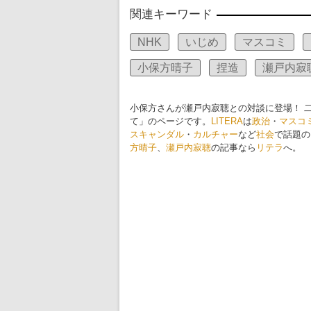
関連キーワード
NHK
いじめ
マスコミ
小保方晴子
捏造
瀬戸内寂
小保方さんが瀬戸内寂聴との対談に登場！ 
て」のページです。
LITERA
は
政治
・
マスコ
スキャンダル
・
カルチャー
など
社会
で話題の
方晴子
、
瀬戸内寂聴
の記事なら
リテラ
へ。