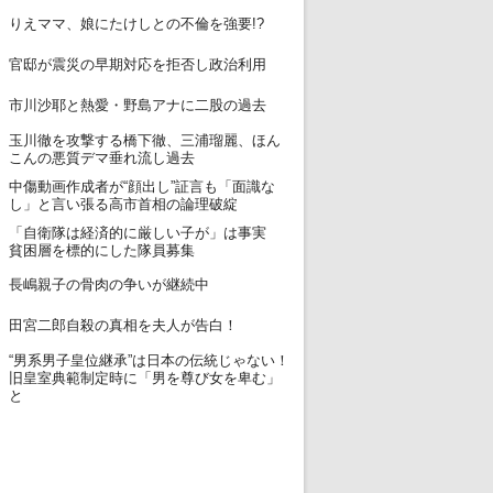
12
りえママ、娘にたけしとの不倫を強要!?
13
官邸が震災の早期対応を拒否し政治利用
14
市川沙耶と熱愛・野島アナに二股の過去
玉川徹を攻撃する橋下徹、三浦瑠麗、ほん
15
こんの悪質デマ垂れ流し過去
中傷動画作成者が“顔出し”証言も「面識な
16
し」と言い張る高市首相の論理破綻
「自衛隊は経済的に厳しい子が」は事実
17
貧困層を標的にした隊員募集
18
長嶋親子の骨肉の争いが継続中
19
田宮二郎自殺の真相を夫人が告白！
“男系男子皇位継承”は日本の伝統じゃない！
20
旧皇室典範制定時に「男を尊び女を卑む」
と