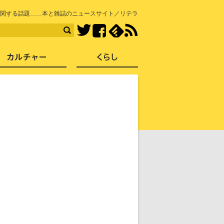
知を再発見
関する話題……本と雑誌のニュースサイト／リテラ
Facebook
feedly
RSS
Twitter
ス
社会
カルチャー
くらし