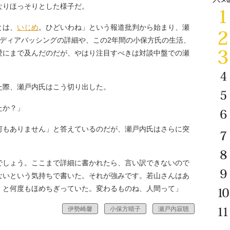
なりほっそりとした様子だ。
とは、
いじめ
。ひどいわね」という報道批判から始まり、瀬
メディアバッシングの詳細や、この2年間の小保方氏の生活、
愛にまで及んだのだが、やはり注目すべきは対談中盤での瀬
際、瀬戸内氏はこう切り出した。
たか？」
もありません」と答えているのだが、瀬戸内氏はさらに突
でしょう。ここまで詳細に書かれたら、言い訳できないので
ないという気持ちで書いた。それが強みです。若山さんはあ
』と何度もほめちぎっていた。変わるものね、人間って」
伊勢崎馨
小保方晴子
瀬戸内寂聴