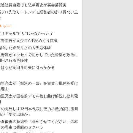
電通社員自殺でも弘兼憲史が宴会芸賛美
高プロ先取り！トンデモ経営者のあり得ない主
張
チャー
ビリギャル“ビリ”じゃなかった？
東野圭吾が元少年A手記めぐり抗議
結婚した綿矢りさの大失恋体験
星野源がエッセイで明かしていた音楽が政治に
利用される危険性
女はなぜ岡田斗司夫に引っかかる
山里亮太が『銀河の一票』を賞賛し批判を受け
た理由
山里亮太が国会前デモを捻じ曲げ解説し批判殺
到
日の丸外しU-18日本代表に圧力の政治家に玉川
徹が「学徒出陣か」
小倉優香の番組中「辞めさせてください」の本
当の理由は番組のセクハラ