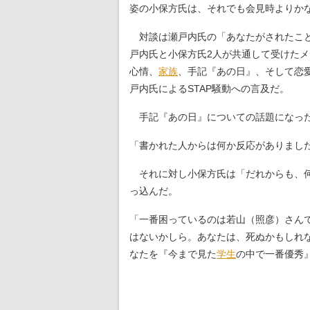
姿の小保方氏は、それでも会見時よりか
対談は瀬戸内氏の「あなたがされたこ
戸内氏と小保方氏2人が共通して受けた
心情、
家族
、手記『あの日』、そして恋
戸内氏によるSTAP騒動への言及だ。
手記『あの日』についての話題になった
「書かれた人からは何か反応がありまし
それに対し小保方氏は「だれからも、何
っ込んだ。
「一番困っているのは若山（照彦）さん
はないかしら。あなたは、死ぬかもしれ
なたを『今まで見た
学生
の中で一番優秀