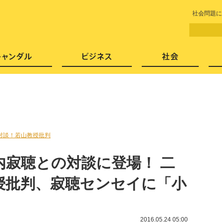
LITERA／リテラ 本と雑誌の
社会問題に
芸能・エンタメ
スキャンダル
ビジネ
対談！若山教授批判
内寂聴との対談に登場！ 二
授批判、寂聴センセイに「小
」
2016.05.24 05:00