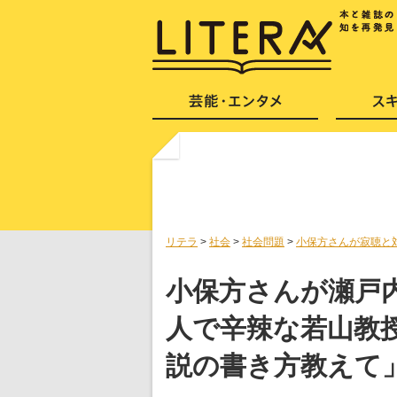
リテラ
>
社会
>
社会問題
>
小保方さんが寂聴と
小保方さんが瀬戸
人で辛辣な若山教
説の書き方教えて