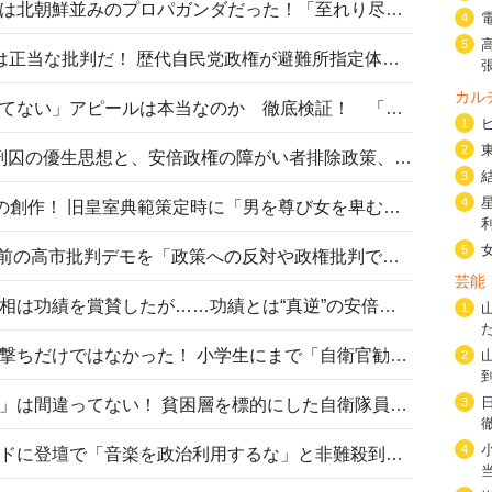
高市首相の熊本地震避難所視察は北朝鮮並みのプロパガンダだった！「至れり尽くせり」の選ばれた避難所の一方で実態は…
4
5
〈#ミサイルよりクーラーを〉は正当な批判だ！ 歴代自民党政権が避難所指定体育館へのエアコン設置を遅らせてきた客観的事実
カル
高市首相の「休んでない」「寝てない」アピールは本当なのか 徹底検証！ 「資料読み込み」「アイロンがけ」も矛盾だらけ…
1
2
相模原事件から10年──植松死刑囚の優生思想と、安倍政権の障がい者排除政策、右派勢力の差別主義との関係を改めて問う
3
4
“男系男子の皇位継承”は明治期の創作！ 旧皇室典範策定時に「男を尊び女を卑むの慣習、人民の脳髄」とトンデモ論で女性天皇を否定
5
山里亮太が『DayDay.』で国会前の高市批判デモを「政策への反対や政権批判でない」と捻じ曲げ解説 デモ参加者から批判殺到
芸能
安倍晋三元首相の命日で高市首相は功績を賞賛したが……功績とは“真逆”の安倍元首相のトンデモ発言を振り返る
1
自衛隊リクルートは貧困層狙い撃ちだけではなかった！ 小学生にまで「自衛官勧誘」目的のパンフレット作成
2
「自衛隊は経済的に厳しい子が」は間違ってない！ 貧困層を標的にした自衛隊員募集、やす子、山上被告も…日本でも進む“経済的徴兵制”
3
4
高市首相がミュージックアワードに登壇で「音楽を政治利用するな」と非難殺到！ MAJの国策的本質を批判する声も