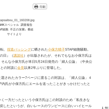
印刷
NHKスペシャル 調査報告
TAP細胞 不正の深層』番組
サイトより
一転、
捏造
バッシング
に晒された
小保方晴子
STAP細胞騒動。
あの日』（
講談社
）が出版されたが、それでもなお小保方氏は
そんな小保方氏が本日5月24日発売の「婦人公論」（中央公
氏との対談に
会見
以来2年ぶりに登場した。
と題されたカラー7ページに渡るこの対談は、「婦人公論」４
瀬戸内氏が小保方氏にエールを送ったことがきっかけだったと
く一方だったという小保方氏はこの対談のため「私生きな
を戻したというが、白いレースのワンピースに白いハイヒール
人気