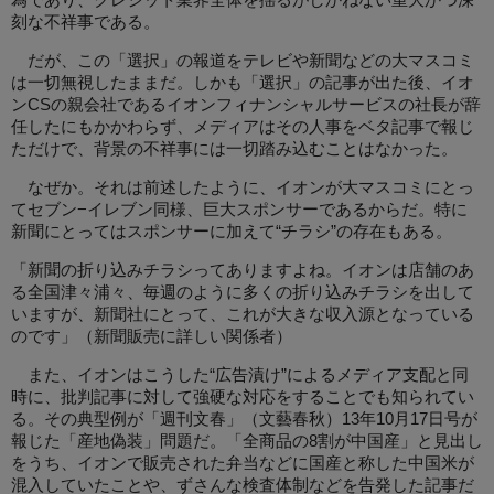
為であり、クレジット業界全体を揺るがしかねない重大かつ深
刻な不祥事である。
だが、この「選択」の報道をテレビや新聞などの大マスコミ
は一切無視したままだ。しかも「選択」の記事が出た後、イオ
ンCSの親会社であるイオンフィナンシャルサービスの社長が辞
任したにもかかわらず、メディアはその人事をベタ記事で報じ
ただけで、背景の不祥事には一切踏み込むことはなかった。
なぜか。それは前述したように、イオンが大マスコミにとっ
てセブン−イレブン同様、巨大スポンサーであるからだ。特に
新聞にとってはスポンサーに加えて“チラシ”の存在もある。
「新聞の折り込みチラシってありますよね。イオンは店舗のあ
る全国津々浦々、毎週のように多くの折り込みチラシを出して
いますが、新聞社にとって、これが大きな収入源となっている
のです」（新聞販売に詳しい関係者）
また、イオンはこうした“広告漬け”によるメディア支配と同
時に、批判記事に対して強硬な対応をすることでも知られてい
る。その典型例が「週刊文春」（文藝春秋）13年10月17日号が
報じた「産地偽装」問題だ。「全商品の8割が中国産」と見出し
をうち、イオンで販売された弁当などに国産と称した中国米が
混入していたことや、ずさんな検査体制などを告発した記事だ