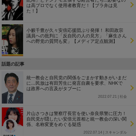
は高プロでなく使用者教育だ！【ブラ弁は見
た！】
小籔千豊が久々安倍応援団ぶり発揮！ 和田政宗
議員への批判に「反自民の人の見方」「麻生さん
への野党の質問も変」【メディア定点観測】
話題の記事
統一教会と自民党の関係をごまかす動きがいまだ
に…民放は有田芳生に発言自粛を要求、NHKで
は政界への言及がタブーに
2022.07.21 | 社会
片山さつきは警察庁長官を使い奈良県警に圧力！
自民党が隠したい安倍元首相と統一教会の深い関
係、名称変更をめぐる疑惑
2022.07.14 | スキャンダル