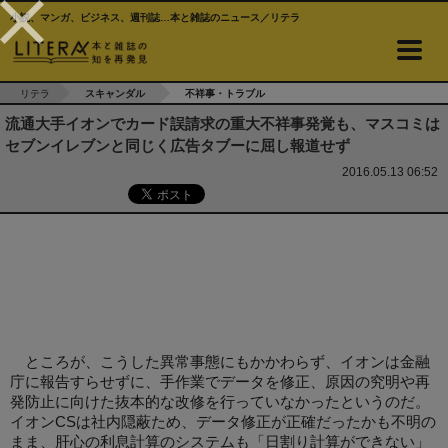
小説、マンガ、ビジネス、週刊誌…本と雑誌のニュース／リテラ
リテラ
スキャンダル
不祥事・トラブル
流通大手イオンでカード誤請求の重大不祥事発覚も、マスコミは
セブンイレブンと同じく広告タブーに屈し報道せず
2016.05.13 06:52
ところが、こうした異常事態にもかかわらず、イオンは金融
庁に報告すらせずに、手作業でデータを修正、原因の究明や再
発防止に向けた抜本的な改修を行っていなかったというのだ。
イオンCSは社内隠蔽ため、データ修正が正確だったかも不明の
まま、肝心の利息計算のシステムも「日割り計算ができない」