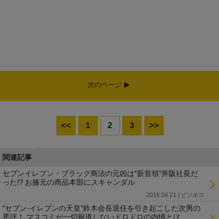
次のページ
<<
1
2
3
>>
関連記事
セブンイレブン・ブラック商法の元凶は“新首領”井阪社長だ
った!? お膝元の商品本部にスキャンダル
2016.04.21 | ビジネス
“セブン-イレブンの天皇”鈴木会長退任を引き起こした次男の
悪評！ マスコミが一切報道しないドロドロの内情とは