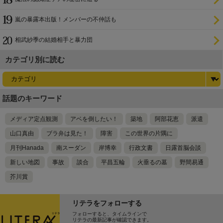
嵐の暴露本出版！メンバーの不仲話も
相武紗季の結婚相手と暴力団
カテゴリ別に読む
話題のキーワード
メディア定点観測
アベを倒したい！
築地
阿部花恵
派遣
山口真由
ブラ弁は見た！
障害
この世界の片隅に
月刊Hanada
南スーダン
岸博幸
行政文書
日露首脳会談
新しい地図
事故
談合
平昌五輪
火垂るの墓
野間易通
芥川賞
リテラをフォローする
フォローすると、タイムラインで
リテラの最新記事が確認できます。