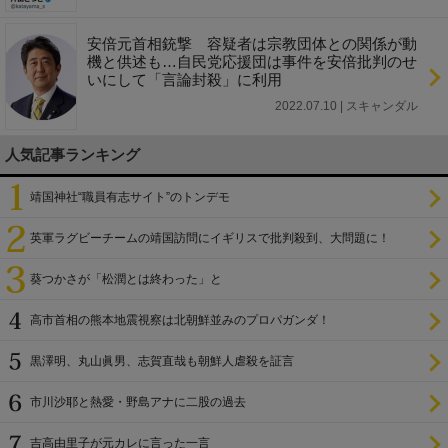
安倍元首相銃撃 容疑者は宗教団体との関係が動
機と供述も…自民党応援団は事件を安倍批判のせ
いにして「言論封殺」に利用
2022.07.10 | スキャンダル
人気記事ランキング
靖国神社“職員有志サイト”のトンデモ
英軍ラグビーチームの靖国訪問にイギリスで批判殺到、大問題に！
葵つかさが「松潤とは終わった」と
高市首相の熊本地震視察は北朝鮮並みのプロパガンダ！
黒澤明、丸山眞男、志賀直哉も朝鮮人虐殺を証言
市川沙耶と熱愛・野島アナに二股の過去
吉高由里子が元カレに言った一言