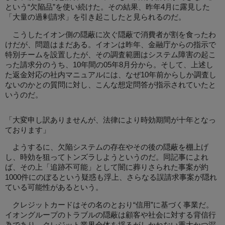
という“欠陥品”を使い続けた。その結果、昨年4月に露見した
「大量の過剰請求」を引き起こしたと見られるのだ。
こうしたイオン側の隠蔽に次ぐ隠蔽で消費者が割を食ったわ
けだが、問題はまだある。イオンは昨年、金融庁からの指示で
特別チームを設置したが、その調査範囲はシステム障害の起こ
った請求分のうち、10年間の05年8月分から。そして、上述し
た返金対応の社内マニュアルには、なぜ10年前からしか調査し
ないのかとの質問に対し、こんな想定問答が指示されていたと
いうのだ。
「大変申し訳ありませんが、法律により時効期間が十年となっ
ております」
ようするに、欠陥システムの存在やその後の隠蔽を棚上げ
し、時効を狙ってトンズラしようというのだ。同記事によれ
ば、その上「追跡不可能」として闇に葬りさられた事案が約
1000件にのぼるという疑惑も浮上、さらなる誤請求事案が隠れ
ている可能性があるという。
クレジットカードはその名のとおり“信用”に基づく事業だ。
イオングループのトラブルの隠蔽は顧客や社会に対する背信行