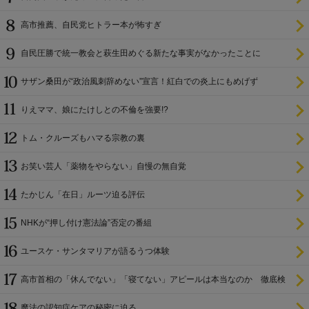
高市推薦、自民党ヒトラー本が怖すぎ
自民圧勝で統一教会と萩生田めぐる新たな事実がなかったことに
サザン桑田が“政治風刺辞めない”宣言！紅白での炎上にもめげず
りえママ、娘にたけしとの不倫を強要!?
トム・クルーズもハマる宗教の裏
お笑い芸人「薬物をやらない」自慢の無自覚
たかじん「在日」ルーツ迫る評伝
NHKが“押し付け憲法論”否定の番組
ユースケ・サンタマリアが語るうつ体験
高市首相の「休んでない」「寝てない」アピールは本当なのか 徹底検
証
魔法の認知症ケアの秘密に迫る