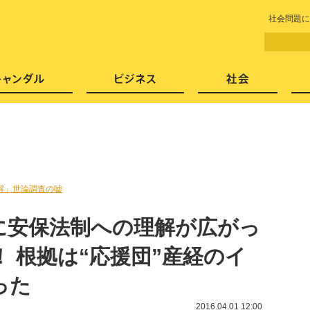
LITERA／リテラ 本と雑誌の
社会問題に
芸能・エンタメ
スキャンダル
ビジネ
解」世論調査の嘘
に安保法制への理解が広がっ
 根拠は“応援団”産経のイ
った
2016.04.01 12:00