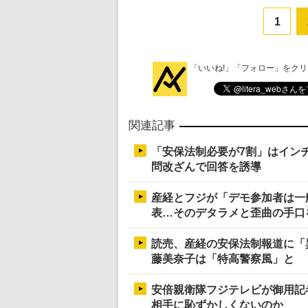
1
「いいね!」「フォロー」をク
関連記事
「安保法制必要が7割」はイン
問改ざんで回答を誘導
産経とフジが「デモ参加者は一
表…そのデタラメと歪曲の手口
読売、産経の安保法制報道に「
藤美奈子は「特高警察風」と
安倍親衛隊フジテレビが御用記者
相手に恥ずかしくないのか