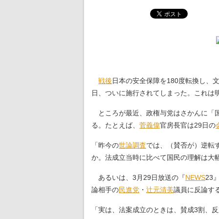
戦後
日本の安全保障を180度転換し、
日、ついに施行されてしまった。これは
ところが最近、政権与党はさかんに「国
る。たとえば、
菅義偉
官房長官は29日の
「昨今の
世論調査
では、（賛否が）逆転
か。法成立当時に比べて国民の理解は大
あるいは、3月29日放送の『
NEWS
23
論相手の
民進党
・
辻元清美
議員に反論す
「実は、法案成立のときは、賛成3割、反