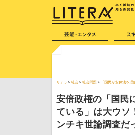
リテラ
>
社会
>
社会問題
>
「国民が安保法を理
安倍政権の「国民
ている」は大ウソ！
ンチキ世論調査だ