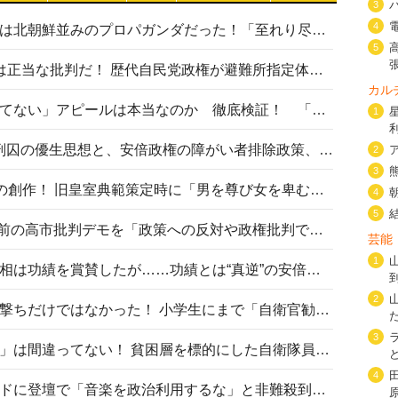
3
4
高市首相の熊本地震避難所視察は北朝鮮並みのプロパガンダだった！「至れり尽くせり」の選ばれた避難所の一方で実態は…
5
〈#ミサイルよりクーラーを〉は正当な批判だ！ 歴代自民党政権が避難所指定体育館へのエアコン設置を遅らせてきた客観的事実
カル
高市首相の「休んでない」「寝てない」アピールは本当なのか 徹底検証！ 「資料読み込み」「アイロンがけ」も矛盾だらけ…
1
相模原事件から10年──植松死刑囚の優生思想と、安倍政権の障がい者排除政策、右派勢力の差別主義との関係を改めて問う
2
3
“男系男子の皇位継承”は明治期の創作！ 旧皇室典範策定時に「男を尊び女を卑むの慣習、人民の脳髄」とトンデモ論で女性天皇を否定
4
5
山里亮太が『DayDay.』で国会前の高市批判デモを「政策への反対や政権批判でない」と捻じ曲げ解説 デモ参加者から批判殺到
芸能
1
安倍晋三元首相の命日で高市首相は功績を賞賛したが……功績とは“真逆”の安倍元首相のトンデモ発言を振り返る
2
自衛隊リクルートは貧困層狙い撃ちだけではなかった！ 小学生にまで「自衛官勧誘」目的のパンフレット作成
3
「自衛隊は経済的に厳しい子が」は間違ってない！ 貧困層を標的にした自衛隊員募集、やす子、山上被告も…日本でも進む“経済的徴兵制”
4
高市首相がミュージックアワードに登壇で「音楽を政治利用するな」と非難殺到！ MAJの国策的本質を批判する声も