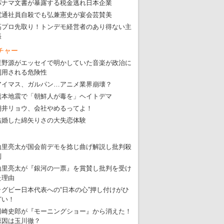
パナマ文書が暴露する税金逃れ日本企業
電通社員自殺でも弘兼憲史が宴会芸賛美
高プロ先取り！トンデモ経営者のあり得ない主
張
チャー
星野源がエッセイで明かしていた音楽が政治に
利用される危険性
アイマス、ガルパン…アニメ業界崩壊？
熊本地震で「朝鮮人が毒を」ヘイトデマ
朝井リョウ、会社やめるってよ！
結婚した綿矢りさの大失恋体験
山里亮太が国会前デモを捻じ曲げ解説し批判殺
到
山里亮太が『銀河の一票』を賞賛し批判を受け
た理由
ラグビー日本代表への“日本の心”押し付けがひ
どい！
田崎史郎が『モーニングショー』から消えた！
原因は玉川徹？