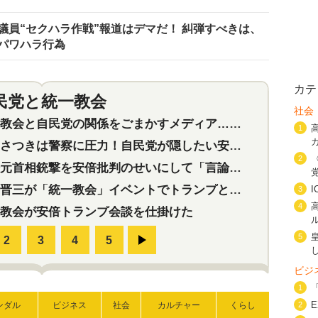
議員“セクハラ作戦”報道はデマだ！ 糾弾すべきは、
パワハラ行為
カテ
民党と統一教会
特集
2
社会
会と自民党の関係をごまかすメディア…民放は有田芳生に発言自粛を要求
1
つきは警察に圧力！自民党が隠したい安倍元首相と統一教会の深い関係
2
首相銃撃を安倍批判のせいにして「言論封殺」に利用する自民党応援団
三が「統一教会」イベントでトランプと演説！同性婚や夫婦別姓を攻撃
3
4
教会が安倍トランプ会談を仕掛けた
5
ビジ
1
ンダル
ビジネス
社会
カルチャー
くらし
2