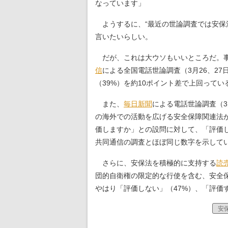
なっています」
ようするに、“最近の世論調査では安保
言いたいらしい。
だが、これは大ウソもいいところだ。事
信
による全国電話世論調査（3月26、27
（39%）を約10ポイント差で上回ってい
また、
毎日新聞
による電話世論調査（3
の海外での活動を広げる安全保障関連法
価しますか」との設問に対して、「評価し
共同通信の調査とほぼ同じ数字を示して
さらに、安保法を積極的に支持する
読
団的自衛権の限定的な行使を含む、安全
やはり「評価しない」（47%）、「評価
安