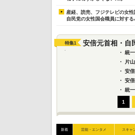
産経、読売、フジテレビの女性
自民党の女性国会職員に対する
安倍元首相・自
特集
1
・
統一教
・
片山さ
・
安倍元
・
安倍晋
・
統一
新着
芸能・エンタメ
スキャ