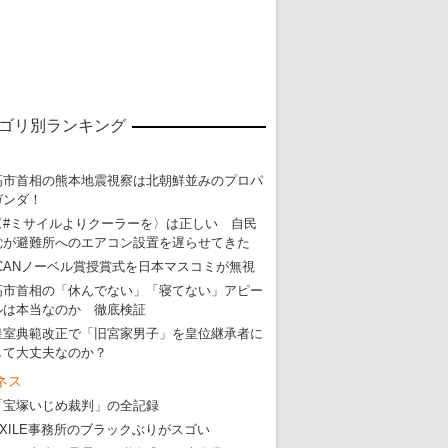
ゴリ別ランキング
東京五輪強行開催特別企画 大ウソだら
・
五輪入場行進にすぎやまこういちの曲、杉田水脈のLGB
高市首相の熊本地震視察は北朝鮮並みのプロパ
ガンダ！
・
大ウソだらけの東京五輪！ 安倍・菅・森はどんな嘘を
〈#ミサイルよりクーラーを〉は正しい 自民
・
五輪サッカー・久保建英が南アの陽性者に「僕らに損ではない」
党が避難所へのエアコン設置を遅らせてきた
・
五輪関係者が入国当日、築地を散歩！
ICANノーベル賞授賞式を日本マスコミが無視
高市首相の「休んでない」「寝てない」アピー
・
五輪でIOCラウンジ以外にVIPルーム、広告代理店は物品購入
ルは本当なのか 徹底検証
皇室典範改正で「旧宮家男子」を皇位継承者に
して大丈夫なのか？
ネス
「宝塚いじめ裁判」の全記録
EXILE事務所のブラックぶりがスゴい