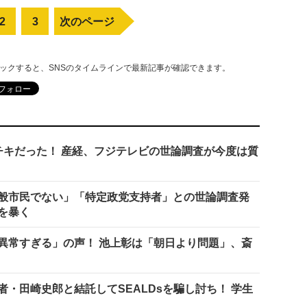
2
3
次のページ
リックすると、SNSのタイムラインで最新記事が確認できます。
チキだった！ 産経、フジテレビの世論調査が今度は質
般市民でない」「特定政党支持者」との世論調査発
を暴く
異常すぎる」の声！ 池上彰は「朝日より問題」、斎
・田崎史郎と結託してSEALDsを騙し討ち！ 学生