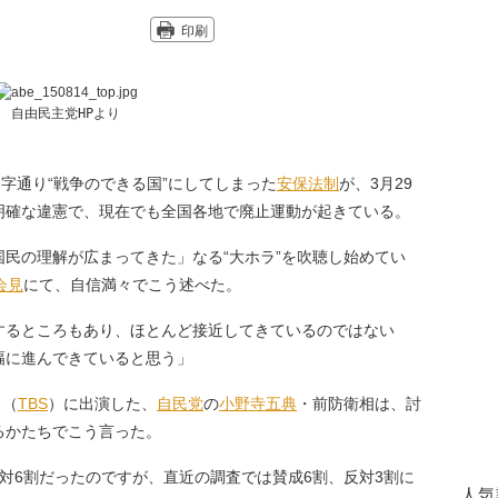
印刷
自由民主党HPより
文字通り“戦争のできる国”にしてしまった
安保法制
が、3月29
明確な違憲で、現在でも全国各地で廃止運動が起きている。
民の理解が広まってきた」なる“大ホラ”を吹聴し始めてい
会見
にて、自信満々でこう述べた。
するところもあり、ほとんど接近してきているのではない
幅に進んできていると思う」
』（
TBS
）に出演した、
自民党
の
小野寺五典
・前防衛相は、討
るかたちでこう言った。
対6割だったのですが、直近の調査では賛成6割、反対3割に
人気