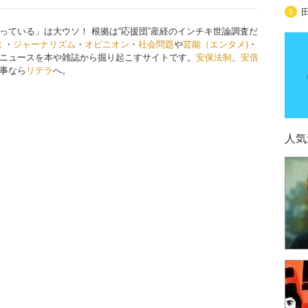
5
っている」は大ウソ！ 根拠は“応援団”産経のインチキ世論調査だ
ミ
・
ジャーナリズム
・
オピニオン
・
社会問題
や
芸能（エンタメ)
・
ニュースを本や雑誌から掘り起こすサイトです。
安保法制
、
安倍
事なら
リテラ
へ。
人気