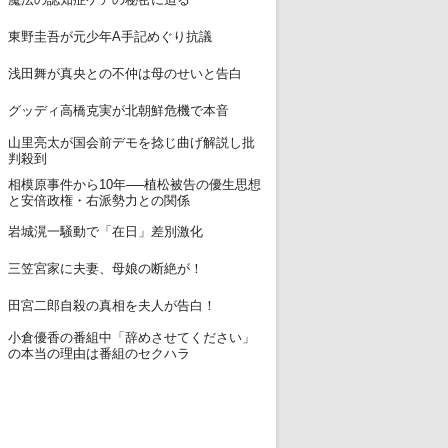
12
東野圭吾が元少年A手記めぐり抗議
13
浅田舞が真央との不仲は母のせいと告白
14
グッディ高橋克実が北朝鮮危機で本音
山里亮太が国会前デモを捻じ曲げ解説し批
15
判殺到
相模原事件から10年──植松被告の優生思想
16
と安倍政権・右派勢力との関係
17
岩城滉一騒動で「在日」差別激化
18
三笠宮家に夫妻、母娘の断絶が！
19
田宮二郎自殺の真相を夫人が告白！
小倉優香の番組中「辞めさせてください」
20
の本当の理由は番組のセクハラ