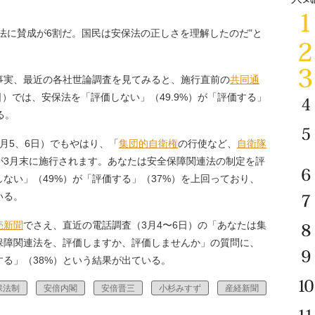
法に賛成が6割だ。国民は安保法の正しさを理解したのだ”と
実、最近の各社世論調査を見てみると、施行直前の
共同通
日）では、安保法を「評価しない」（49.9%）が「評価する」
る。
月5、6日）でもやはり、「
集団的自衛権
の行使など、
自衛隊
が3月末に施行されます。あなたは安全保障関連法の制定を評
ない」（49%）が「評価する」（37%）を上回っており、
いる。
売新聞
でさえ、直近の電話調査（3月4〜6日）の「あなたは集
保障関連法を、評価しますか、評価しませんか」の質問に、
する」（38%）という結果が出ている。
保法制
安倍内閣
安倍晋三
小杉みすず
産経新聞