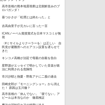
高市首相の熊本地震視察は北朝鮮並みのプ
1
ロパガンダ！
2
葵つかさが「松潤とは終わった」と
3
吉高由里子が元カレに言った一言
ICANノーベル賞授賞式を日本マスコミが無
4
視
〈#ミサイルよりクーラーを〉は正しい 自
5
民党が避難所へのエアコン設置を遅らせて
きた
6
キンコメ高橋が法廷で母親の自殺を告白
星野源がエッセイで明かしていた音楽が政
7
治に利用される危険性
8
市川沙耶と熱愛・野島アナに二股の過去
田崎史郎が『モーニングショー』から消え
9
た！ 原因は玉川徹？
高市首相の「休んでない」「寝てない」ア
10
ピールは本当なのか 徹底検証
11
魔法の認知症ケアの秘密に迫る