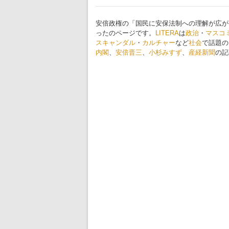
安倍政権の「国民に安保法制への理解が広が
ったのページです。
LITERA
は
政治
・
マスコ
スキャンダル
・
カルチャー
など
社会
で話題の
内閣
、
安倍晋三
、
小杉みすず
、
産経新聞
の記