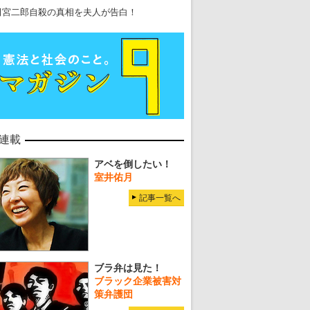
田宮二郎自殺の真相を夫人が告白！
連載
アベを倒したい！
室井佑月
記事一覧へ
ブラ弁は見た！
ブラック企業被害対
策弁護団