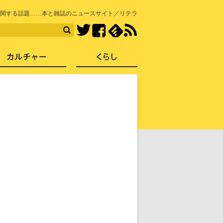
知を再発見
関する話題……本と雑誌のニュースサイト／リテラ
Facebook
feedly
RSS
Twitter
ス
社会
カルチャー
くらし