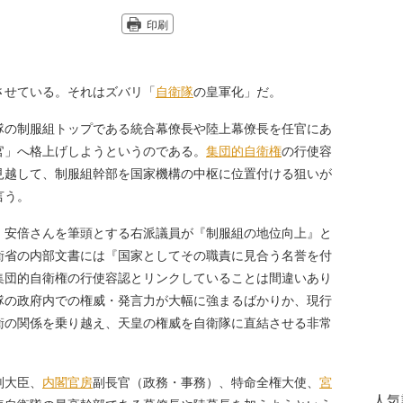
印刷
せている。それはズバリ「
自衛隊
の皇軍化」だ。
の制服組トップである統合幕僚長や陸上幕僚長を任官にあ
官」へ格上げしようというのである。
集団的自衛権
の行使容
見越して、制服組幹部を国家機構の中枢に位置付ける狙いが
言う。
。安倍さんを筆頭とする右派議員が『制服組の地位向上』と
衛省の内部文書には『国家としてその職責に見合う名誉を付
集団的自衛権の行使容認とリンクしていることは間違いあり
隊の政府内での権威・発言力が大幅に強まるばかりか、現行
衛の関係を乗り越え、天皇の権威を自衛隊に直結させる非常
副大臣、
内閣官房
副長官（政務・事務）、特命全権大使、
宮
人気