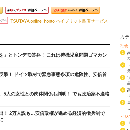
TSUTAYA online
honto ハイブリッド書店サービス
カテ
社会
1
を」とトンデモ答弁！ これは待機児童問題ゴマカシ
2
反撃！ ドイツ取材で緊急事態条項の危険性、安倍首
3
4
、5人の女性との肉体関係も判明！ でも政治家不適格
5
出！ 2万人説も…安倍政権が進める経済的徴兵制で
ビジ
に
1