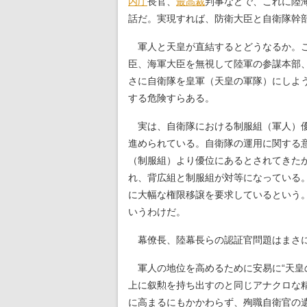
内庁
長官、
最高裁
判事などで、これに陸
話だ。実現すれば、防衛大臣と自衛隊幹
軍人と天皇が直結するとどうなるか。こ
臣、海軍大臣を無視して陸軍の参謀本部
さに自衛隊を皇軍（天皇の軍隊）にしよ
する危険すらある。
実は、自衛隊における制服組（軍人）
進められている。自衛隊の運用に関する
（制服組）より優位にあるとされてきた
れ、背広組と制服組が対等になっている
に大幅な権限移譲を要求しているという。
いうわけだ。
幕僚長、陸幕長らの認証官問題はまさに
軍人の地位を高めるために安易に“天皇
上に叙勲を持ち出すのと同じアナクロな
に高まるにもかかわらず、殉職自衛官の