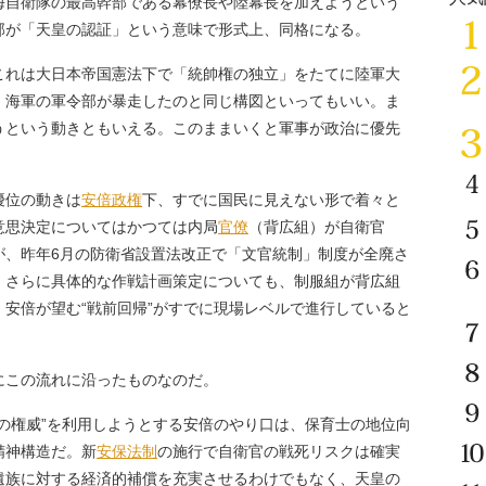
海自衛隊の最高幹部である幕僚長や陸幕長を加えようという
部が「天皇の認証」という意味で形式上、同格になる。
れは大日本帝国憲法下で「統帥権の独立」をたてに陸軍大
、海軍の軍令部が暴走したのと同じ構図といってもいい。ま
うという動きともいえる。このままいくと軍事が政治に優先
優位の動きは
安倍政権
下、すでに国民に見えない形で着々と
意思決定についてはかつては内局
官僚
（背広組）が自衛官
が、昨年6月の防衛省設置法改正で「文官統制」制度が全廃さ
。さらに具体的な作戦計画策定についても、制服組が背広組
安倍が望む“戦前回帰”がすでに現場レベルで進行していると
この流れに沿ったものなのだ。
の権威”を利用しようとする安倍のやり口は、保育士の地位向
精神構造だ。新
安保法制
の施行で自衛官の戦死リスクは確実
遺族に対する経済的補償を充実させるわけでもなく、天皇の