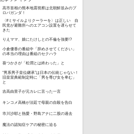
高市首相の熊本地震視察は北朝鮮並みのプ
1
ロパガンダ！
〈#ミサイルよりクーラーを〉は正しい 自
2
民党が避難所へのエアコン設置を遅らせて
きた
3
りえママ、娘にたけしとの不倫を強要!?
小倉優香の番組中「辞めさせてください」
4
の本当の理由は番組のセクハラ
5
葵つかさが「松潤とは終わった」と
“男系男子皇位継承”は日本の伝統じゃない！
6
旧皇室典範制定時に「男を尊び女を卑む」
と
7
吉高由里子が元カレに言った一言
8
キンコメ高橋が法廷で母親の自殺を告白
9
市川沙耶と熱愛・野島アナに二股の過去
10
魔法の認知症ケアの秘密に迫る