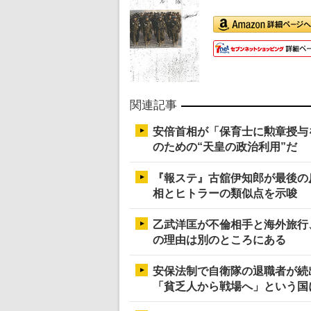
関連記事
安倍首相が「保育士に勲章授与
のための“天皇の政治利用”だ
『報ステ』古舘伊知郎が最後の
相とヒトラーの類似点を示唆
乙武洋匡が不倫相手と海外旅行
の理由は別のところにある
安保法制で自衛隊の退職者が続
「貧乏人から戦場へ」という国