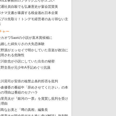
EXILE事務所のブラックぶりがスゴい
電通社員自殺でも弘兼憲史が宴会芸賛美
パナマ文書が暴露する税金逃れ日本企業
高プロ先取り！トンデモ経営者のあり得ない主
張
東京五輪強行開催特別企画 大ウソだら
チャー
・
五輪入場行進にすぎやまこういちの曲、杉田水脈のLGB
セカオワSaoriの小説が直木賞候補に
結婚した綿矢りさの大失恋体験
・
大ウソだらけの東京五輪！ 安倍・菅・森はどんな嘘を
星野源がエッセイで明かしていた音楽が政治に
・
五輪サッカー・久保建英が南アの陽性者に「僕らに損ではない」
利用される危険性
・
五輪関係者が入国当日、築地を散歩！
愛川欽也が小説にしていた出生の秘密
東野圭吾が元少年A手記めぐり抗議
・
五輪でIOCラウンジ以外にVIPルーム、広告代理店は物品購入
吉川晃司が安倍の核禁止条約拒否を批判
小倉優香の番組中「辞めさせてください」の本
当の理由は番組のセクハラ
山里亮太が『銀河の一票』を賞賛し批判を受け
た理由
川島なお美と「噂の真相」編集長
山里亮太が国会前デモを捻じ曲げ解説し批判殺