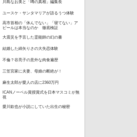
11
川島なお美と「噂の真相」編集長
12
ユースケ・サンタマリアが語るうつ体験
高市首相の「休んでない」「寝てない」ア
13
ピールは本当なのか 徹底検証
14
大震災を予言した霊能師の幻の書
15
結婚した綿矢りさの大失恋体験
16
不倫？谷亮子の意外な肉食遍歴
17
三笠宮家に夫妻、母娘の断絶が！
18
麻生太郎が愛人の店に2360万円
ICANノーベル賞授賞式を日本マスコミが無
19
視
20
愛川欽也が小説にしていた出生の秘密