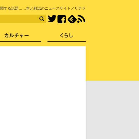
知を再発見
関する話題……本と雑誌のニュースサイト／リテラ
Facebook
feedly
RSS
Twitter
ス
社会
カルチャー
くらし