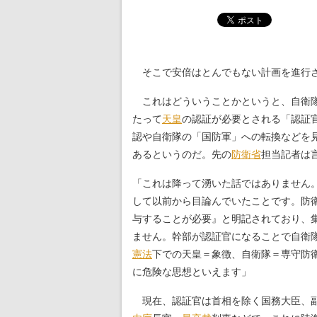
そこで安倍はとんでもない計画を進行さ
これはどういうことかというと、自衛隊
たって
天皇
の認証が必要とされる「認証
認や自衛隊の「国防軍」への転換などを
あるというのだ。先の
防衛省
担当記者は
「これは降って湧いた話ではありません
して以前から目論んでいたことです。防
与することが必要』と明記されており、
ません。幹部が認証官になることで自衛
憲法
下での天皇＝象徴、自衛隊＝専守防
に危険な思想といえます」
現在、認証官は首相を除く国務大臣、