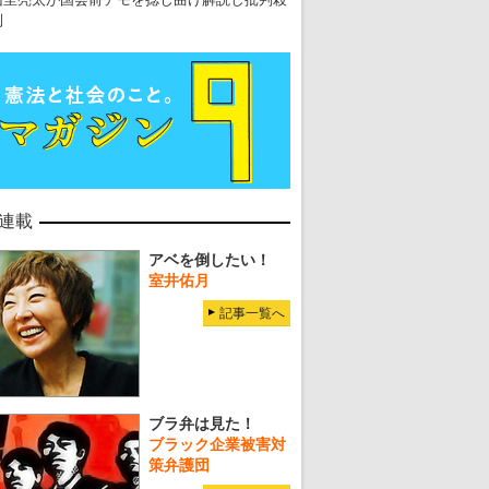
到
連載
アベを倒したい！
室井佑月
記事一覧へ
ブラ弁は見た！
ブラック企業被害対
策弁護団