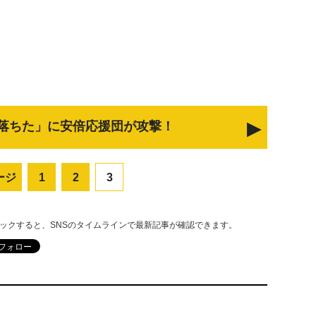
落ちた」に安倍応援団が攻撃！
ージ
1
2
3
リックすると、SNSのタイムラインで最新記事が確認できます。