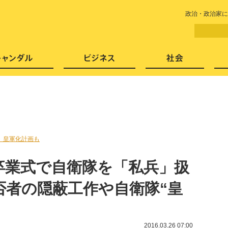
LITERA／リテラ 本と雑誌の
政治・政治家に
芸能・エンタメ
スキャンダル
ビジネ
、皇軍化計画も
卒業式で自衛隊を「私兵」扱
否者の隠蔽工作や自衛隊“皇
2016.03.26 07:00