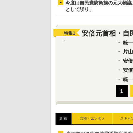
今度は自民党防衛族の元大物議
として誤り」
安倍元首相・自
特集
1
・
統一教
・
片山さ
・
安倍元
・
安倍晋
・
統一
新着
芸能・エンタメ
スキャ