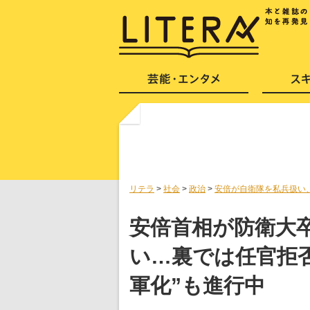
リテラ
>
社会
>
政治
>
安倍が自衛隊を私兵扱い
安倍首相が防衛大
い…裏では任官拒
軍化”も進行中