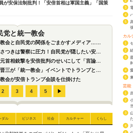
2
員が安保法制批判！「安倍首相は軍国主義」「国策
3
4
5
民党と統一教会
特集
2
カル
会と自民党の関係をごまかすメディア…民放は有田芳生に発言自粛を要求
1
2
つきは警察に圧力！自民党が隠したい安倍元首相と統一教会の深い関係
3
首相銃撃を安倍批判のせいにして「言論封殺」に利用する自民党応援団
三が「統一教会」イベントでトランプと演説！同性婚や夫婦別姓を攻撃
4
5
教会が安倍トランプ会談を仕掛けた
芸能
1
2
3
ンダル
ビジネス
社会
カルチャー
くらし
4
5