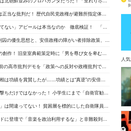
高市首相の熊本地震避難所視察は北朝鮮並みのプロパガンダだった！「至れり尽くせり」の選ばれた避難所の一方で実態は…
〈#ミサイルよりクーラーを〉は正当な批判だ！ 歴代自民党政権が避難所指定体育館へのエアコン設置を遅らせてきた客観的事実
高市首相の「休んでない」「寝てない」アピールは本当なのか 徹底検証！ 「資料読み込み」「アイロンがけ」も矛盾だらけ…
相模原事件から10年──植松死刑囚の優生思想と、安倍政権の障がい者排除政策、右派勢力の差別主義との関係を改めて問う
“男系男子の皇位継承”は明治期の創作！ 旧皇室典範策定時に「男を尊び女を卑むの慣習、人民の脳髄」とトンデモ論で女性天皇を否定
人気
山里亮太が『DayDay.』で国会前の高市批判デモを「政策への反対や政権批判でない」と捻じ曲げ解説 デモ参加者から批判殺到
安倍晋三元首相の命日で高市首相は功績を賞賛したが……功績とは“真逆”の安倍元首相のトンデモ発言を振り返る
自衛隊リクルートは貧困層狙い撃ちだけではなかった！ 小学生にまで「自衛官勧誘」目的のパンフレット作成
「自衛隊は経済的に厳しい子が」は間違ってない！ 貧困層を標的にした自衛隊員募集、やす子、山上被告も…日本でも進む“経済的徴兵制”
高市首相がミュージックアワードに登壇で「音楽を政治利用するな」と非難殺到！ MAJの国策的本質を批判する声も