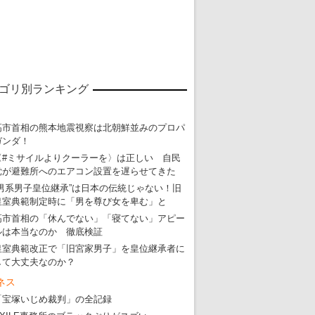
ゴリ別ランキング
高市首相の熊本地震視察は北朝鮮並みのプロパ
ガンダ！
〈#ミサイルよりクーラーを〉は正しい 自民
党が避難所へのエアコン設置を遅らせてきた
“男系男子皇位継承”は日本の伝統じゃない！旧
皇室典範制定時に「男を尊び女を卑む」と
高市首相の「休んでない」「寝てない」アピー
ルは本当なのか 徹底検証
皇室典範改正で「旧宮家男子」を皇位継承者に
して大丈夫なのか？
ネス
「宝塚いじめ裁判」の全記録