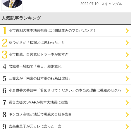
2022.07.10 | スキャンダル
人気記事ランキング
高市首相の熊本地震視察は北朝鮮並みのプロパガンダ！
葵つかさが「松潤とは終わった」と
高市推薦、自民党ヒトラー本が怖すぎ
岩城滉一騒動で「在日」差別激化
三笠宮が「南京の日本軍の行為は虐殺」
小倉優香の番組中「辞めさせてください」の本当の理由は番組のセクハ
ラ
震災支援のSMAPが熊本大地震に沈黙
キンコメ高橋が法廷で母親の自殺を告白
吉高由里子が元カレに言った一言