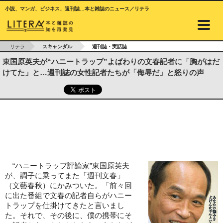
小説、マンガ、ビジネス、週刊誌…本と雑誌のニュース／リテラ
リテラ
スキャンダル
週刊誌・実話誌
東国原英夫が“ハニートラップ”よばわりの文春記者に「胸がはだ
けてた」と…週刊誌の女性記者たちが「侮辱だ」と怒りの声
“ハニートラップ評論家”東国原英夫
が、調子に乗ってまた「週刊文春」
（文藝春秋）にかみついた。「前々回
に出た番組で文春の記者自らがハニー
トラップを仕掛けてきたと言いまし
た。それで、その後に、僕の携帯にそ