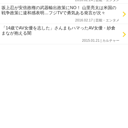
2016.02.24 | 芸能・エンタメ
坂上忍が安倍政権の武器輸出政策にNO！ 山里亮太は米国の
戦争政策に違和感表明…フジTVで勇気ある発言が次々
2016.02.17 | 芸能・エンタメ
「14歳でAV女優を志した」さんまもハマったAV女優・紗倉
まなが抱える闇
2015.01.21 | カルチャー