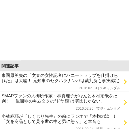
関連記事
東国原英夫の「文春の女性記者にハニートラップを仕掛けら
れた」は大嘘！ 元知事のセクハラナンパは裁判所も事実認定
2016.02.13 | スキャンダル
SMAPファンの大御所作家・林真理子がなんと木村拓哉を批
判！ 「生謝罪のキムタクの“ドヤ顔”は演技じゃない」
2016.02.25 | 芸能・エンタメ
小林麻耶が『しくじり先生』の前にラジオで「本物の涙」!
「女を商品として見る世の中と男に怒り」と本音も