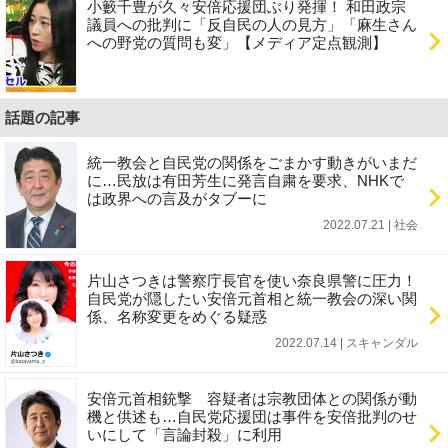
小籔千豊が久々安倍応援団ぶり発揮！ 和田政宗
議員への批判に「反自民の人の見方」「麻生さん
への野党の質問も変」【メディア定点観測】
話題の記事
統一教会と自民党の関係をごまかす動きがいまだ
に…民放は有田芳生に発言自粛を要求、NHKで
は政界への言及がタブーに
2022.07.21 | 社会
片山さつきは警察庁長官を使い奈良県警に圧力！
自民党が隠したい安倍元首相と統一教会の深い関
係、名称変更をめぐる疑惑
2022.07.14 | スキャンダル
安倍元首相銃撃 容疑者は宗教団体との関係が動
機と供述も…自民党応援団は事件を安倍批判のせ
いにして「言論封殺」に利用