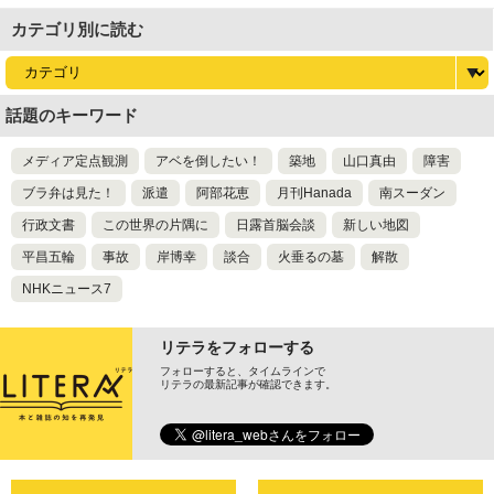
尊び女を卑む」と
カテゴリ別に読む
話題のキーワード
メディア定点観測
アベを倒したい！
築地
山口真由
障害
ブラ弁は見た！
派遣
阿部花恵
月刊Hanada
南スーダン
行政文書
この世界の片隅に
日露首脳会談
新しい地図
平昌五輪
事故
岸博幸
談合
火垂るの墓
解散
NHKニュース7
リテラをフォローする
フォローすると、タイムラインで
リテラの最新記事が確認できます。