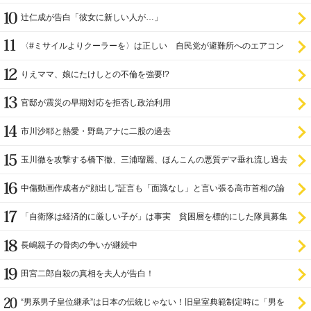
辻仁成が告白「彼女に新しい人が…」
〈#ミサイルよりクーラーを〉は正しい 自民党が避難所へのエアコン
設置を遅らせてきた
りえママ、娘にたけしとの不倫を強要!?
官邸が震災の早期対応を拒否し政治利用
市川沙耶と熱愛・野島アナに二股の過去
玉川徹を攻撃する橋下徹、三浦瑠麗、ほんこんの悪質デマ垂れ流し過去
中傷動画作成者が“顔出し”証言も「面識なし」と言い張る高市首相の論
理破綻
「自衛隊は経済的に厳しい子が」は事実 貧困層を標的にした隊員募集
長嶋親子の骨肉の争いが継続中
田宮二郎自殺の真相を夫人が告白！
“男系男子皇位継承”は日本の伝統じゃない！旧皇室典範制定時に「男を