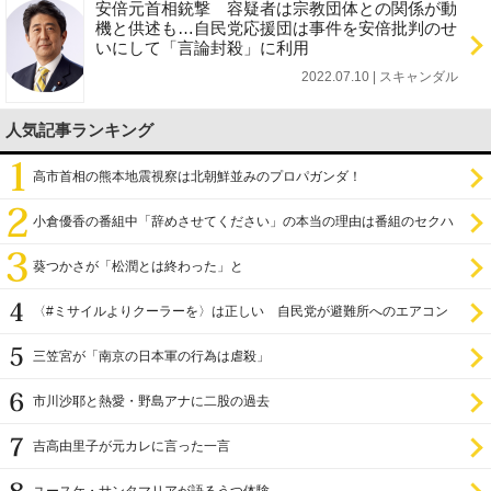
安倍元首相銃撃 容疑者は宗教団体との関係が動
機と供述も…自民党応援団は事件を安倍批判のせ
いにして「言論封殺」に利用
2022.07.10 | スキャンダル
人気記事ランキング
高市首相の熊本地震視察は北朝鮮並みのプロパガンダ！
小倉優香の番組中「辞めさせてください」の本当の理由は番組のセクハ
ラ
葵つかさが「松潤とは終わった」と
〈#ミサイルよりクーラーを〉は正しい 自民党が避難所へのエアコン
設置を遅らせてきた
三笠宮が「南京の日本軍の行為は虐殺」
市川沙耶と熱愛・野島アナに二股の過去
吉高由里子が元カレに言った一言
ユースケ・サンタマリアが語るうつ体験