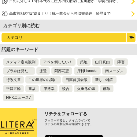
日の丸外しU-18日本代表に圧力の政治家に玉川徹が「学徒出陣か」
高市首相の“嘘”総まくり！統一教会から領収書偽造、経歴まで
カテゴリ別に読む
話題のキーワード
メディア定点観測
アベを倒したい！
築地
山口真由
障害
ブラ弁は見た！
派遣
阿部花恵
月刊Hanada
南スーダン
行政文書
この世界の片隅に
日露首脳会談
新しい地図
平昌五輪
事故
岸博幸
談合
火垂るの墓
解散
NHKニュース7
リテラをフォローする
フォローすると、タイムラインで
リテラの最新記事が確認できます。