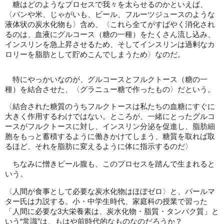
糖はどのようなプロセスで我々を太らせるのかといえば、
〈パンや米、じゃがいも、ビール、フルーツジュースのような
液体状の炭水化物も〉含め、〈これら全てがすばやく消化され
るのは、血液にグルコース（糖の一種）をたくさん流し込み、
インスリンを急上昇させるため、そしてインスリンは過剰なカ
ロリーを脂肪として貯めこんでしまうため〉なのだ。
特にやっかいなのが、グルコースとフルクトース（糖の一
種）を結合させた、〈グラニュー糖で作ったもの〉だという。
〈結合された糖質のうちフルクトースは私たちの血糖にすぐに
大きく作用するわけではない。ところが、一緒にとったグルコ
ースがフルクトースに対し、インスリン分泌を促進し、脂肪細
胞をもっと蓄積するように働きかけてしまう、糖質を取れば取
るほど、それを脂肪に変えるように体に指示するのだ〉
ちなみに憎きビール腹も、このプロセスを踏んで生まれると
いう。
〈人間が食事として必要な炭水化物はほぼゼロ〉と、パールマ
ター氏は力説する。小・中学生時代、家庭科の授業で習った
「人間に必要な3大栄養素は、炭水化物・脂質・タンパク質」と
いう“常識”は、もはや前時代的なものなのだろうか？