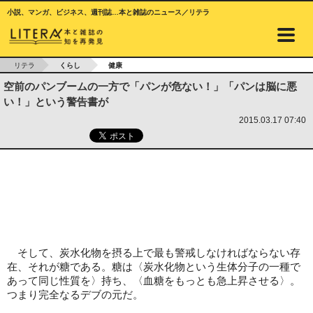
小説、マンガ、ビジネス、週刊誌…本と雑誌のニュース／リテラ
リテラ
くらし
健康
空前のパンブームの一方で「パンが危ない！」「パンは脳に悪
い！」という警告書が
2015.03.17 07:40
そして、炭水化物を摂る上で最も警戒しなければならない存
在、それが糖である。糖は〈炭水化物という生体分子の一種で
あって同じ性質を〉持ち、〈血糖をもっとも急上昇させる〉。
つまり完全なるデブの元だ。