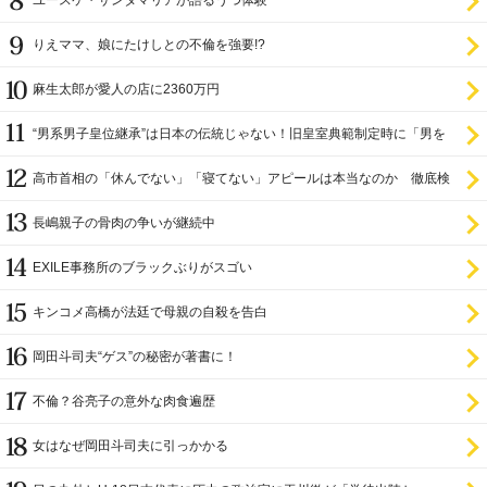
りえママ、娘にたけしとの不倫を強要!?
麻生太郎が愛人の店に2360万円
“男系男子皇位継承”は日本の伝統じゃない！旧皇室典範制定時に「男を
尊び女を卑む」と
高市首相の「休んでない」「寝てない」アピールは本当なのか 徹底検
証
長嶋親子の骨肉の争いが継続中
EXILE事務所のブラックぶりがスゴい
キンコメ高橋が法廷で母親の自殺を告白
岡田斗司夫“ゲス”の秘密が著書に！
不倫？谷亮子の意外な肉食遍歴
女はなぜ岡田斗司夫に引っかかる