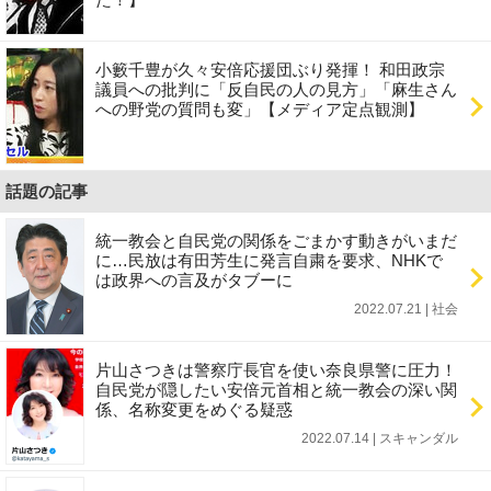
小籔千豊が久々安倍応援団ぶり発揮！ 和田政宗
議員への批判に「反自民の人の見方」「麻生さん
への野党の質問も変」【メディア定点観測】
話題の記事
統一教会と自民党の関係をごまかす動きがいまだ
に…民放は有田芳生に発言自粛を要求、NHKで
は政界への言及がタブーに
2022.07.21 | 社会
片山さつきは警察庁長官を使い奈良県警に圧力！
自民党が隠したい安倍元首相と統一教会の深い関
係、名称変更をめぐる疑惑
2022.07.14 | スキャンダル