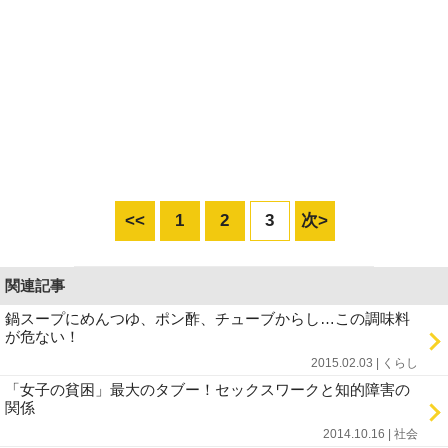
<<
1
2
3
次>
関連記事
鍋スープにめんつゆ、ポン酢、チューブからし…この調味料
が危ない！
2015.02.03 | くらし
「女子の貧困」最大のタブー！セックスワークと知的障害の
関係
2014.10.16 | 社会