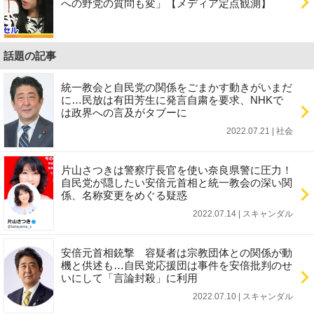
への野党の質問も変」【メディア定点観測】
話題の記事
統一教会と自民党の関係をごまかす動きがいまだ
に…民放は有田芳生に発言自粛を要求、NHKで
は政界への言及がタブーに
2022.07.21 | 社会
片山さつきは警察庁長官を使い奈良県警に圧力！
自民党が隠したい安倍元首相と統一教会の深い関
係、名称変更をめぐる疑惑
2022.07.14 | スキャンダル
安倍元首相銃撃 容疑者は宗教団体との関係が動
機と供述も…自民党応援団は事件を安倍批判のせ
いにして「言論封殺」に利用
2022.07.10 | スキャンダル