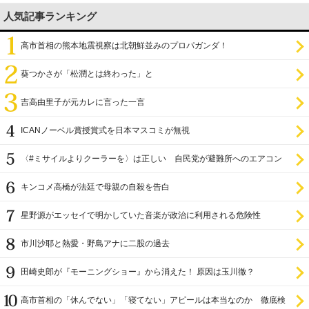
人気記事ランキング
高市首相の熊本地震視察は北朝鮮並みのプロパガンダ！
葵つかさが「松潤とは終わった」と
吉高由里子が元カレに言った一言
ICANノーベル賞授賞式を日本マスコミが無視
〈#ミサイルよりクーラーを〉は正しい 自民党が避難所へのエアコン
設置を遅らせてきた
キンコメ高橋が法廷で母親の自殺を告白
星野源がエッセイで明かしていた音楽が政治に利用される危険性
市川沙耶と熱愛・野島アナに二股の過去
田崎史郎が『モーニングショー』から消えた！ 原因は玉川徹？
高市首相の「休んでない」「寝てない」アピールは本当なのか 徹底検