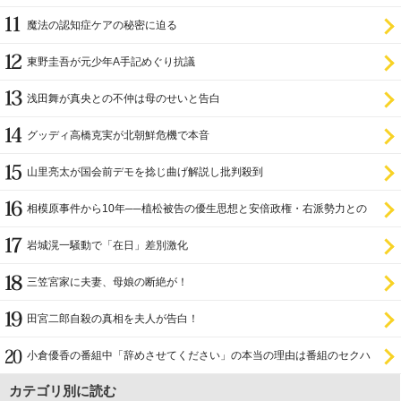
証
魔法の認知症ケアの秘密に迫る
東野圭吾が元少年A手記めぐり抗議
浅田舞が真央との不仲は母のせいと告白
グッディ高橋克実が北朝鮮危機で本音
山里亮太が国会前デモを捻じ曲げ解説し批判殺到
相模原事件から10年──植松被告の優生思想と安倍政権・右派勢力との
関係
岩城滉一騒動で「在日」差別激化
三笠宮家に夫妻、母娘の断絶が！
田宮二郎自殺の真相を夫人が告白！
小倉優香の番組中「辞めさせてください」の本当の理由は番組のセクハ
ラ
カテゴリ別に読む