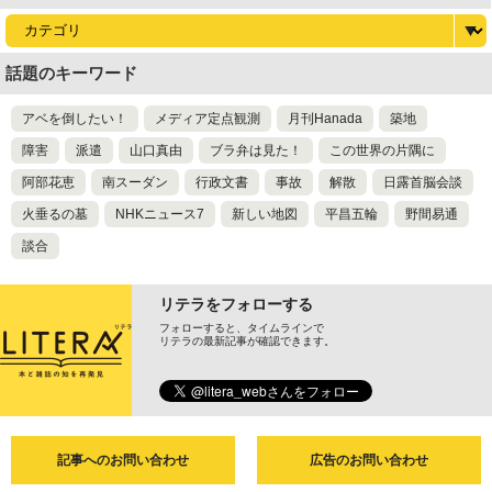
話題のキーワード
アベを倒したい！
メディア定点観測
月刊Hanada
築地
障害
派遣
山口真由
ブラ弁は見た！
この世界の片隅に
阿部花恵
南スーダン
行政文書
事故
解散
日露首脳会談
火垂るの墓
NHKニュース7
新しい地図
平昌五輪
野間易通
談合
リテラをフォローする
フォローすると、タイムラインで
リテラの最新記事が確認できます。
記事へのお問い合わせ
広告のお問い合わせ