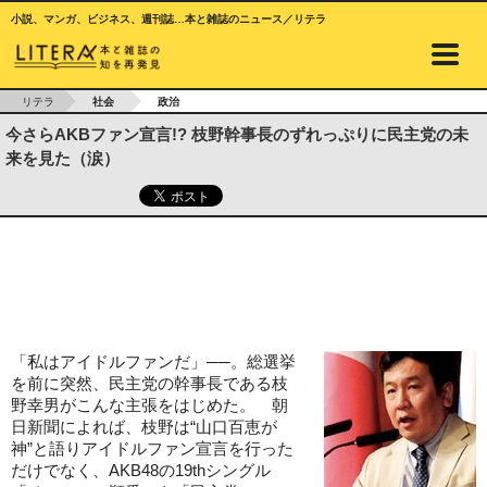
小説、マンガ、ビジネス、週刊誌…本と雑誌のニュース／リテラ
リテラ
社会
政治
今さらAKBファン宣言!? 枝野幹事長のずれっぷりに民主党の未
来を見た（涙）
「私はアイドルファンだ」──。総選挙
を前に突然、民主党の幹事長である枝
野幸男がこんな主張をはじめた。 朝
日新聞によれば、枝野は“山口百恵が
神”と語りアイドルファン宣言を行った
だけでなく、AKB48の19thシングル