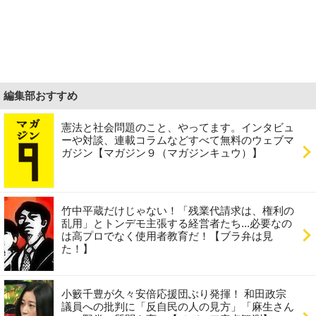
編集部おすすめ
憲法と社会問題のこと、やってます。インタビュ
ーや対談、連載コラムなどすべて無料のウェブマ
ガジン【マガジン９（マガジンキュウ）】
竹中平蔵だけじゃない！「残業代請求は、権利の
乱用」とトンデモ主張する経営者たち...必要なの
は高プロでなく使用者教育だ！【ブラ弁は見
た！】
小籔千豊が久々安倍応援団ぶり発揮！ 和田政宗
議員への批判に「反自民の人の見方」「麻生さん