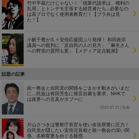
竹中平蔵だけじゃない！「残業代請求は、権利の
乱用」とトンデモ主張する経営者たち...必要なの
は高プロでなく使用者教育だ！【ブラ弁は見
た！】
小籔千豊が久々安倍応援団ぶり発揮！ 和田政宗
議員への批判に「反自民の人の見方」「麻生さん
への野党の質問も変」【メディア定点観測】
話題の記事
統一教会と自民党の関係をごまかす動きがいまだ
に…民放は有田芳生に発言自粛を要求、NHKで
は政界への言及がタブーに
2022.07.21 | 社会
片山さつきは警察庁長官を使い奈良県警に圧力！
自民党が隠したい安倍元首相と統一教会の深い関
係、名称変更をめぐる疑惑