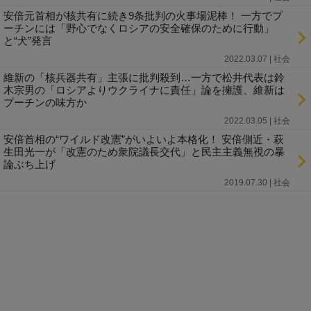
安倍元首相が核共有に続き9条批判の火事場泥棒！ 一方でプ
ーチンには「野心でなくロシアの安全確保のために行動」
と“犬”発言
2022.03.07 | 社会
維新の「核兵器共有」主張に批判殺到…一方で松井代表は鈴
木宗男の「ロシアよりウクライナに責任」論を擁護、維新は
プーチンの味方か
2022.03.05 | 社会
安倍首相の“ワイルド改憲”がいよいよ本格化！ 安倍側近・萩
生田光一が「改憲のため衆院議長交代」と民主主義無視の暴
論ぶち上げ
2019.07.30 | 社会