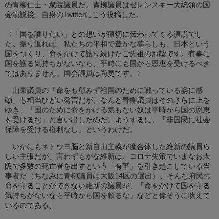
の青柳仁士・衆院議員だ。青柳議員はゼレンスキー大統領の国
会演説後、自身のTwitterにこう投稿した。
〈「国を護りたい」との想いが痛切に伝わってくる演説でし
た。振り返れば、私たちの平和で豊かな暮らしも、日本という
国をつくり、命をかけて護り続けたご先祖のお陰です。有事に
国を護る気持ちがないなら、平時にも国から恩恵を受けるべき
ではありません。国会議員は尚更です。〉
山東議員の「命をも顧みず祖国のために戦っている姿に感
動」も相当ひどい発言だが、なんと青柳議員はそのさらに上を
ゆき、「国のために命をかける気もない奴は平時から国の恩恵
を受けるな」と言い出したのだ。ようするに、「非国民に社会
保障を受ける権利なし」というわけだ。
いかにもネトウヨ脳と新自由主義が魔合体した維新の議員ら
しい主張だが、言わずもがな維新は、コロナ失策でいまなお大
阪で多数の死亡者を出すという「有事」を引き起こしている当
事者だ（ちなみに青柳議員は大阪14区の選出）。そんな府民の
命を守ることができない維新の議員が、「命をかけて国を守る
気持ちがないなら平時から国を頼るな」などと偉そうに吠えて
いるのである。