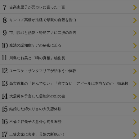
尊び女を卑む」と
吉高由里子が元カレに言った一言
キンコメ高橋が法廷で母親の自殺を告白
市川沙耶と熱愛・野島アナに二股の過去
魔法の認知症ケアの秘密に迫る
川島なお美と「噂の真相」編集長
ユースケ・サンタマリアが語るうつ体験
高市首相の「休んでない」「寝てない」アピールは本当なのか 徹底検
証
大震災を予言した霊能師の幻の書
結婚した綿矢りさの大失恋体験
不倫？谷亮子の意外な肉食遍歴
三笠宮家に夫妻、母娘の断絶が！