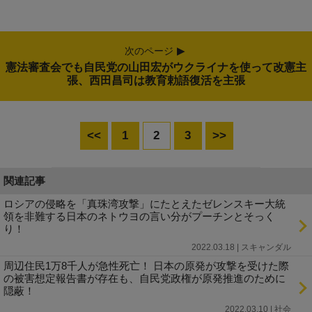
次のページ
憲法審査会でも自民党の山田宏がウクライナを使って改憲主
張、西田昌司は教育勅語復活を主張
<<
1
2
3
>>
関連記事
ロシアの侵略を「真珠湾攻撃」にたとえたゼレンスキー大統
領を非難する日本のネトウヨの言い分がプーチンとそっく
り！
2022.03.18 | スキャンダル
周辺住民1万8千人が急性死亡！ 日本の原発が攻撃を受けた際
の被害想定報告書が存在も、自民党政権が原発推進のために
隠蔽！
2022.03.10 | 社会