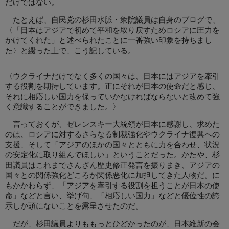
だけではない。
たとえば、自民党の杉田水脈・衆院議員は自身のブログで、
〈「日本はアジアで初めて平和を取り戻すためロシアに圧力を
かけてくれた」と述べられたことに一番強い印象を持ちまし
た〉と綴った上で、こう記している。
〈ウクライナだけでなく多くの国々は、日本にはアジアを牽引
する役割を期待しています。正にそれが日本の使命だと感じ、
それに相応しい国力を保っていかなければならないと改めて強
く意識することができました。〉
言っておくが、ゼレンスキー大統領が日本に感謝し、求めた
のは、ロシアに対するさらなる制裁強化やウクライナ復興への
支援、そして「アジアのほかの国々とともに力を合わせ、状況
の安定化に取り組んでほしい」ということだった。かたや、杉
田議員はこれまでさんざん歴史修正発言を振りまき、アジアの
国々との関係強化どころか関係悪化に加担してきた人物だ。に
もかかわらず、「アジアを牽引する役割を担うことが日本の使
命」などと言い、挙げ句、「相応しい国力」などと優位性の誇
示しか頭にないことを露呈させたのだ。
だが、杉田議員よりももっとひどかったのが、日本維新の会