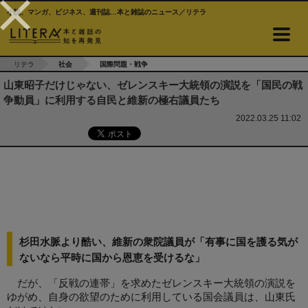
小説、マンガ、ビジネス、週刊誌…本と雑誌のニュース／リテラ
リテラ
社会
国際問題・戦争
山東昭子だけじゃない、ゼレンスキー大統領の演説を「国民の戦
争動員」に利用する自民と維新の極右議員たち
2022.03.25 11:02
杉田水脈より酷い、維新の衆院議員が「有事に国を護る気が
ないなら平時に国から恩恵を受けるな」
だが、「反戦の連帯」を求めたゼレンスキー大統領の演説を
ゆがめ、自身の欲望のために利用している国会議員は、山東氏