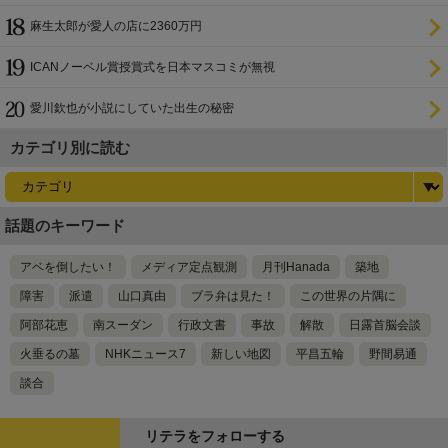
麻生太郎が愛人の店に2360万円
ICANノーベル賞授賞式を日本マスコミが無視
愛川欽也が小説にしていた出生の秘密
カテゴリ別に読む
話題のキーワード
アベを倒したい！
メディア定点観測
月刊Hanada
築地
障害
派遣
山口真由
ブラ弁は見た！
この世界の片隅に
阿部花恵
南スーダン
行政文書
事故
解散
日露首脳会談
火垂るの墓
NHKニュース7
新しい地図
平昌五輪
野間易通
談合
リテラをフォローする