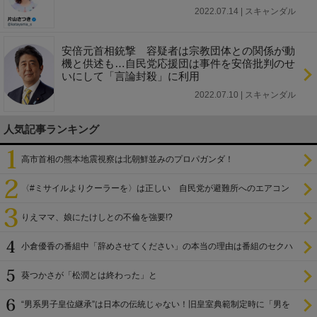
2022.07.14 | スキャンダル
安倍元首相銃撃 容疑者は宗教団体との関係が動
機と供述も…自民党応援団は事件を安倍批判のせ
いにして「言論封殺」に利用
2022.07.10 | スキャンダル
人気記事ランキング
高市首相の熊本地震視察は北朝鮮並みのプロパガンダ！
〈#ミサイルよりクーラーを〉は正しい 自民党が避難所へのエアコン
設置を遅らせてきた
りえママ、娘にたけしとの不倫を強要!?
小倉優香の番組中「辞めさせてください」の本当の理由は番組のセクハ
ラ
葵つかさが「松潤とは終わった」と
“男系男子皇位継承”は日本の伝統じゃない！旧皇室典範制定時に「男を